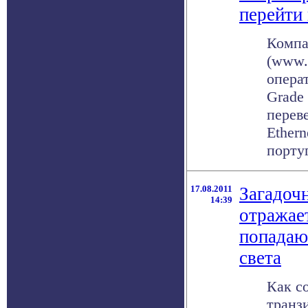
перейти 
Компа
(www.
операт
Grade
переве
Ethern
португ
17.08.2011
Загадочн
14:39
отражае
попадаю
света
Как с
транз