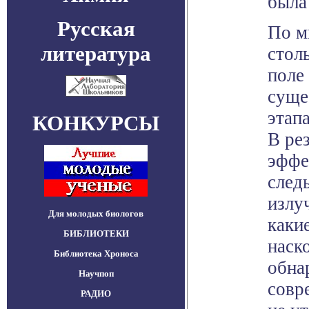
была
Русская
По м
литература
стол
поле
суще
этап
КОНКУРСЫ
В ре
эффе
след
излу
Для молодых биологов
каки
БИБЛИОТЕКИ
наск
Библиотека Хроноса
обна
Научпоп
совр
РАДИО