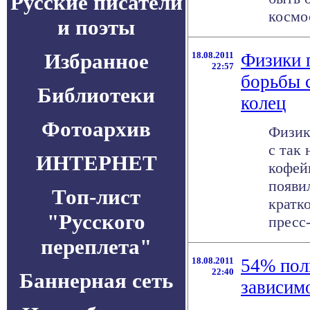
Русские писатели
космос
и поэты
Избранное
18.08.2011
Физики 
22:57
борьбы 
Библиотеки
колец
Фотоархив
Физик
с так
ИНТЕРНЕТ
кофей
появил
Топ-лист
кратк
"Русского
пресс-
переплета"
18.08.2011
54% пол
22:40
Баннерная сеть
зависим