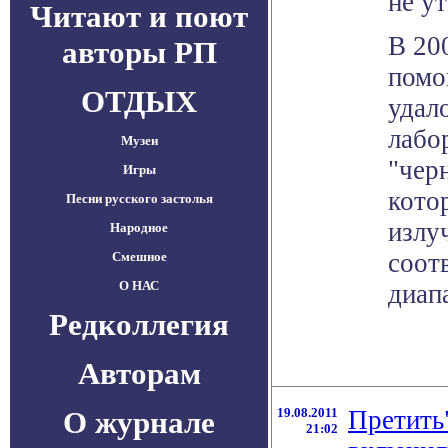
не ут
Читают и поют
В 20
авторы РП
помо
ОТДЫХ
удало
лабо
Музеи
"чер
Игры
кото
Песни русского застолья
излу
Народное
соот
Смешное
О НАС
диап
Редколлегия
Авторам
О журнале
19.08.2011
Претить
21:02