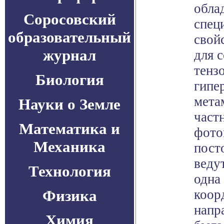
обла
Соросовский
спец
образовательный
свой
журнал
для 
тенз
Биология
гипе
мета
Науки о Земле
част
Математика и
фото
Механика
пост
ведут
Технология
одна
Физика
коор
напр
Химия