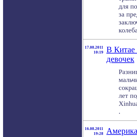
для п
за пр
заклю
колеба
17.08.2011
В Китае
10:19
девочек
Разни
мальч
сокра
лет по
Xinhua
.
16.08.2011
Америка
19:28