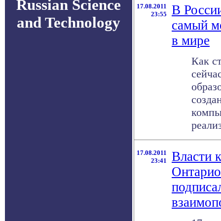
Russian Science
17.08.2011
В Росси
23:55
and Technology
самый м
в мире
Как ст
сейча
образ
созда
компь
реализ
17.08.2011
Власти 
23:41
Онтарио
подписа
взаимоп