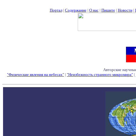
Портал
|
Содержание
|
О нас
|
Пишите
|
Новости
|
Авторские научные
"Физические явления на небесах"
|
"Неизбежность странного микромира"
|
Семинары - Конфе