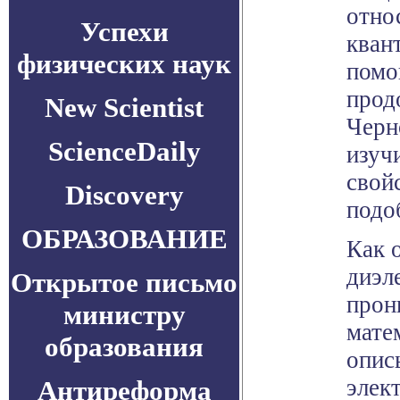
отно
Успехи
кван
физических наук
помо
прод
New Scientist
Черн
ScienceDaily
изуч
свой
Discovery
подо
ОБРАЗОВАНИЕ
Как 
диэл
Открытое письмо
прон
министру
мате
образования
опис
элек
Антиреформа