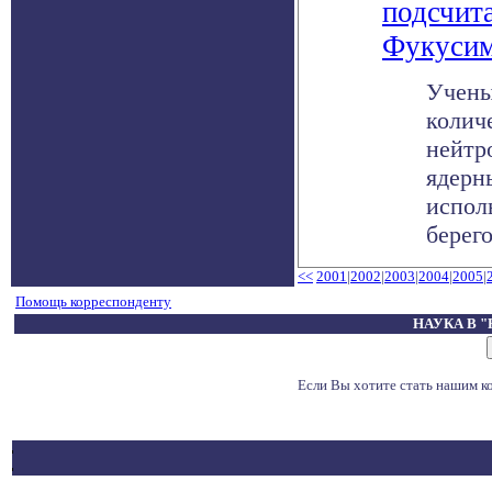
подсчит
Фукусим
Учены
колич
нейтр
ядерн
испол
берего
<<
2001
|
2002
|
2003
|
2004
|
2005
|
Помощь корреспонденту
НАУКА В 
Если Вы хотите стать нашим 