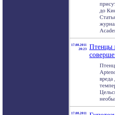
прису
до Ки
Стать
журнал
Academ
17.08.2011
Птенцы 
20:23
соверше
Птенц
Apteno
вреда
темпе
Цельс
необыч
17.08.2011