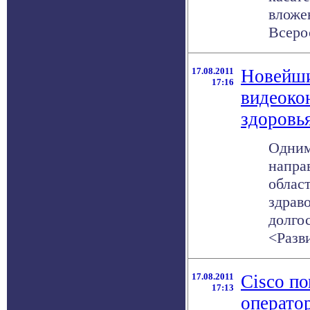
вложе
Всерос
17.08.2011
Новейши
17:16
видеоко
здоровья
Одним
напра
облас
здрав
долго
<Разви
17.08.2011
Cisco п
17:13
операто