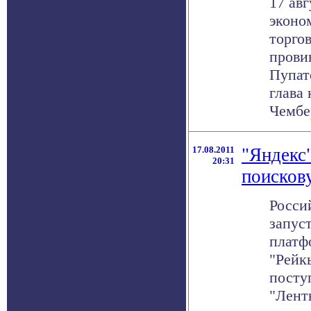
17 авг
эконо
торго
прови
Пупате
глава
Чембер
17.08.2011
"Яндекс
20:31
поисков
Росси
запус
платф
"Рейк
посту
"Ленты