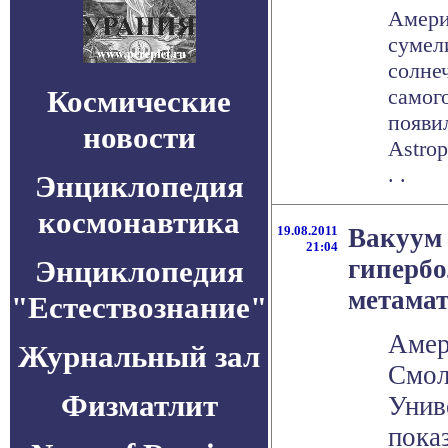
Амери
сумел
солне
Космические
самог
появи
новости
Astrop
. .
Энциклопедия
космонавтика
19.08.2011
Вакуум 
21:04
Энциклопедия
гиперб
метама
"Естествознание"
Амер
Журнальный зал
Смол
Физматлит
Унив
пока