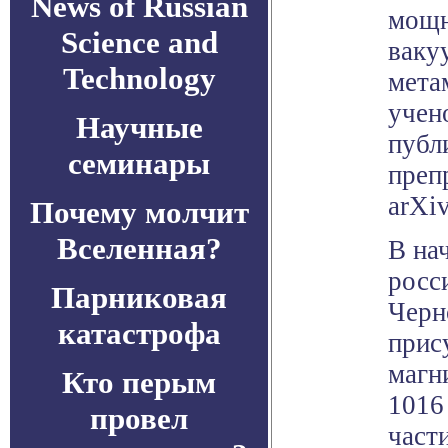
News of Russian
мощн
Science and
ваку
Technology
мета
учен
Научные
публ
семинары
преп
arXiv
Почему молчит
Вселенная?
В на
росс
Парниковая
Черн
катастрофа
прис
магн
Кто перым
1016
провел
част