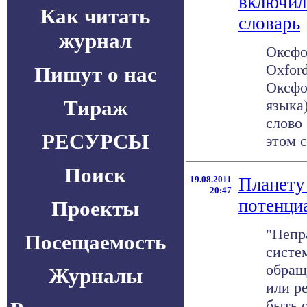
включил
Как читать
словарь
журнал
Оксфо
Oxford
Пишут о нас
Оксфо
Тираж
языка
слово 
РЕСУРСЫ
этом с
Поиск
19.08.2011
Планету
20:47
потенци
Проекты
"Непр
Посещаемость
систе
обращ
Журналы
или р
быть 