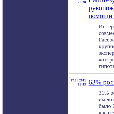
Гипотез
20:20
рукопож
помощи 
Интер
совме
Faceb
крупн
экспе
котор
гипотез
17.08.2011
63% рос
18:43
31% р
имеют
было 
касат