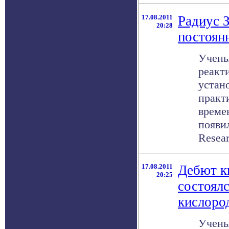
17.08.2011
Радиус 
20:28
постоян
Учены
реакт
устан
практ
време
появи
Researc
17.08.2011
Дебют к
20:25
состоялс
кислоро
Учены