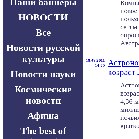
Наши баннеры
Компа
новое
НОВОСТИ
польз
сетям
Все
опрос
Австра
Новости русской
культуры
18.08.2011
Астроно
14:35
возраст
Новости науки
Астро
Космические
возра
новости
4,36 
милли
Афиша
появил
краткое
The best of