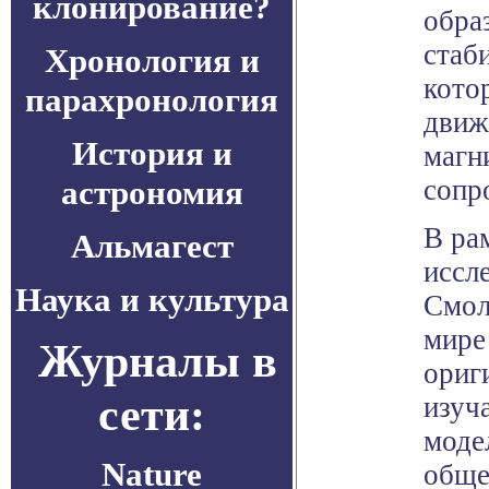
клонирование?
обра
стаб
Хронология и
кото
парахронология
движ
История и
магн
астрономия
сопр
В ра
Альмагест
иссл
Наука и культура
Смол
мире
Журналы в
ориг
сети:
изуч
моде
Nature
обще