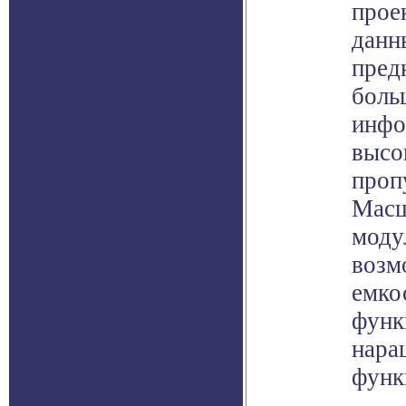
прое
данн
пред
боль
инфо
высо
проп
Масш
моду
возм
емко
функ
нара
функ