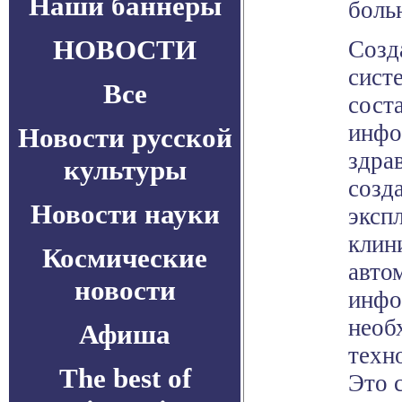
Наши баннеры
боль
НОВОСТИ
Созд
систе
Все
сост
инфо
Новости русской
здра
культуры
созд
Новости науки
эксп
клин
Космические
авто
новости
инфо
необ
Афиша
техн
The best of
Это с