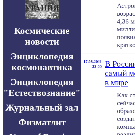
Астро
возра
4,36 
Космические
милли
появил
новости
краткое
Энциклопедия
17.08.2011
В Росси
космонавтика
23:55
самый м
Энциклопедия
в мире
"Естествознание"
Как ст
сейча
Журнальный зал
образ
созда
Физматлит
компь
реализ