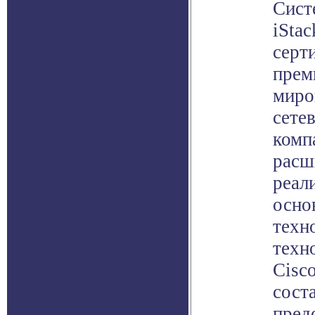
Сист
iStac
серт
прем
миро
сете
комп
расш
реал
осно
техн
техн
Cisco
сост
пред