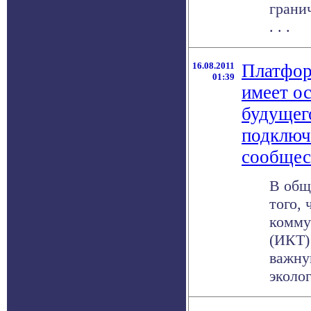
грани
. . .
16.08.2011
Платфор
01:39
имеет ос
будущег
подключ
сообщес
В общ
того,
комму
(ИКТ)
важну
эколог