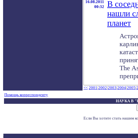
16.08.2011
В сосед
00:32
нашли с
планет
Астро
карли
катас
приня
The As
препри
<<
2001
|
2002
|
2003
|
2004
|
2005
|
Помощь корреспонденту
НАУКА В 
Если Вы хотите стать нашим 