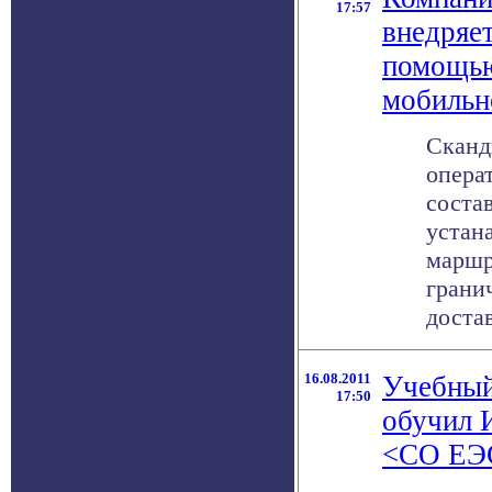
17:57
внедряет
помощью
мобильн
Сканд
операт
соста
устан
маршр
грани
достав
16.08.2011
Учебный
17:50
обучил 
<СО ЕЭС