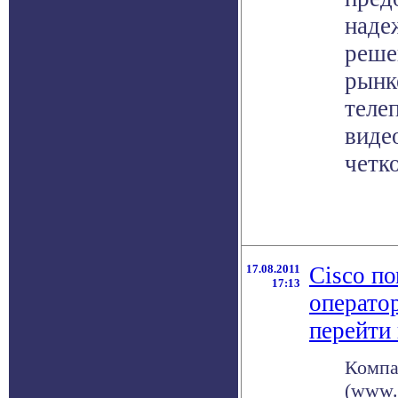
наде
реше
рынк
теле
виде
четк
17.08.2011
Cisco п
17:13
операто
перейти 
Компа
(www.