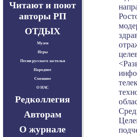
Читают и поют
напр
авторы РП
Рост
моде
ОТДЫХ
здра
отра
Музеи
Игры
целе
Песни русского застолья
<Раз
Народное
инфо
Смешное
теле
О НАС
техн
Редколлегия
обла
Сред
Авторам
Целе
О журнале
подч