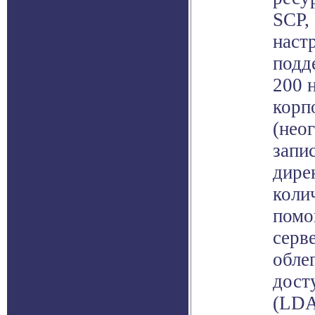
SCP,
наст
подд
200 
корп
(нео
запи
дире
коли
помо
серв
обле
дост
(LDA