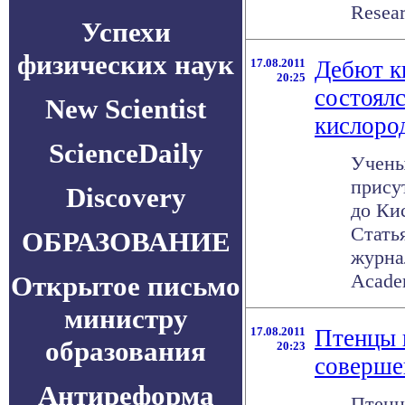
Researc
Успехи
физических наук
17.08.2011
Дебют к
20:25
состоялс
New Scientist
кислоро
ScienceDaily
Учены
прису
Discovery
до Ки
Стать
ОБРАЗОВАНИЕ
журнал
Academ
Открытое письмо
министру
17.08.2011
Птенцы 
образования
20:23
соверше
Антиреформа
Птенц