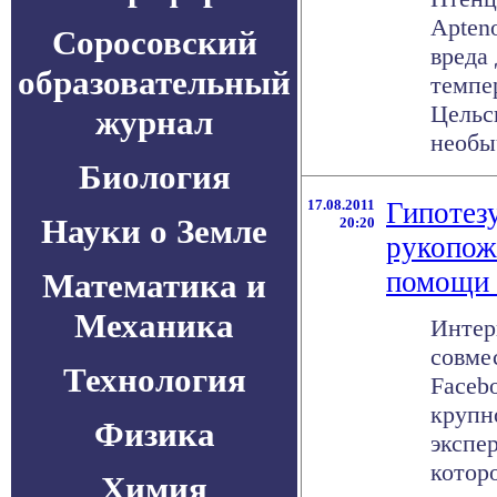
Apteno
Соросовский
вреда
образовательный
темпе
Цельс
журнал
необыч
Биология
17.08.2011
Гипотез
Науки о Земле
20:20
рукопож
помощи 
Математика и
Механика
Интер
совме
Технология
Faceb
крупн
Физика
экспе
котор
Химия