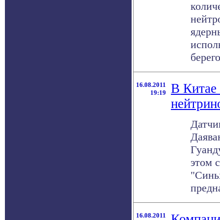
колич
нейтр
ядерн
испол
берего
16.08.2011
В Китае
19:19
нейтрин
Датчи
Даява
Гуанд
этом 
"Синь
предна
16.08.2011
Компани