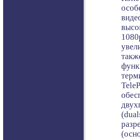
особ
виде
высо
1080
увел
такж
функ
терм
Tele
обес
двух
(dua
разр
(осн