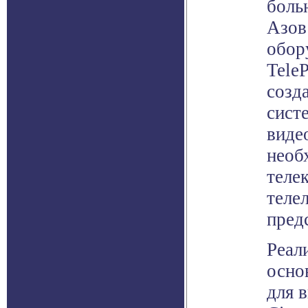
боль
Азов
обор
Tele
созд
сист
виде
необ
теле
теле
пред
Реал
осно
для 