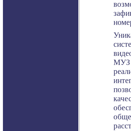
возм
зафи
номе
Уник
сист
виде
МУЗ 
реал
инте
позв
каче
обес
обще
расс