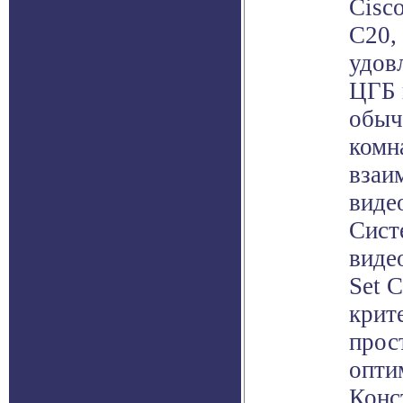
Cisco
С20,
удов
ЦГБ 
обыч
комн
взаи
виде
Сист
виде
Set С
крит
прос
опти
Конс