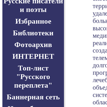
Русские писатели
терр
и поэты
удал
Избранное
боль
высо
Библиотеки
меди
реал
Фотоархив
созд
ИНТЕРНЕТ
теле
долг
Топ-лист
прог
"Русского
лече
переплета"
объе
сист
Баннерная сеть
обла