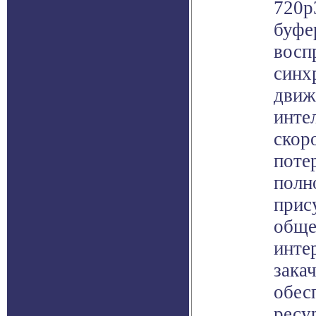
720p
буфе
восп
синх
движ
инте
скор
поте
полн
прис
обще
инте
зака
обес
ресу