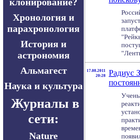
клонирование?
Росси
Хронология и
запус
парахронология
платф
"Рейк
История и
посту
"Ленты
астрономия
Альмагест
17.08.2011
Радиус 
20:28
постоян
Наука и культура
Учены
Журналы в
реакт
устан
сети:
практ
време
Nature
появи