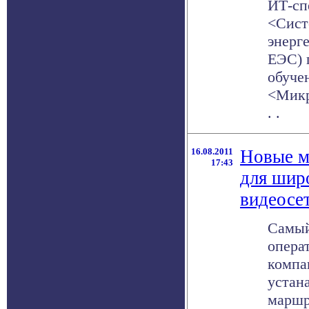
ИТ-сп
<Сист
энерг
ЕЭС) 
обуче
<Микр
. .
16.08.2011
Новые м
17:43
для шир
видеосе
Самый
опера
компа
устан
маршр