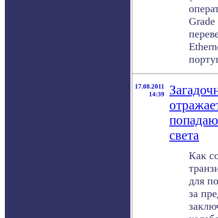
операт
Grade
переве
Ethern
португ
17.08.2011
Загадочн
14:39
отражае
попадаю
света
Как с
транз
для п
за пр
заклю