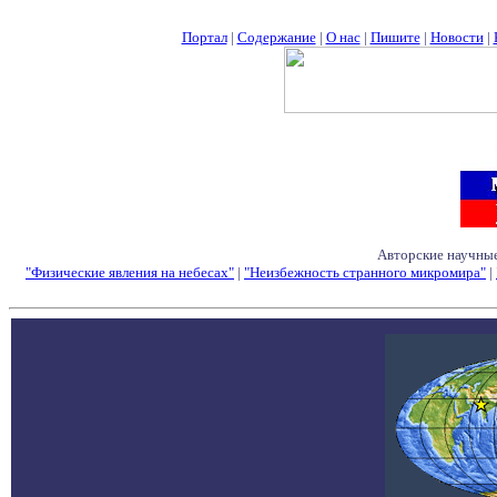
Портал
|
Содержание
|
О нас
|
Пишите
|
Новости
|
Авторские научные
"Физические явления на небесах"
|
"Неизбежность странного микромира"
|
Семинары - Конфе