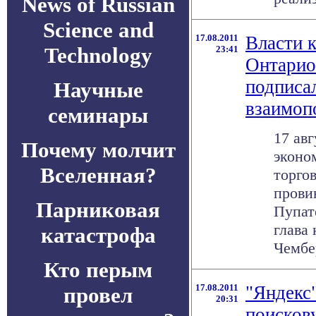
News of Russian
Science and
17.08.2011
Власти 
Technology
23:41
Онтарио
подписа
Научные
взаимоп
семинары
17 авг
Почему молчит
эконо
Вселенная?
торго
прови
Парниковая
Пупате
глава
катастрофа
Чембер
Кто перым
17.08.2011
"Яндекс
провел
20:31
поисков