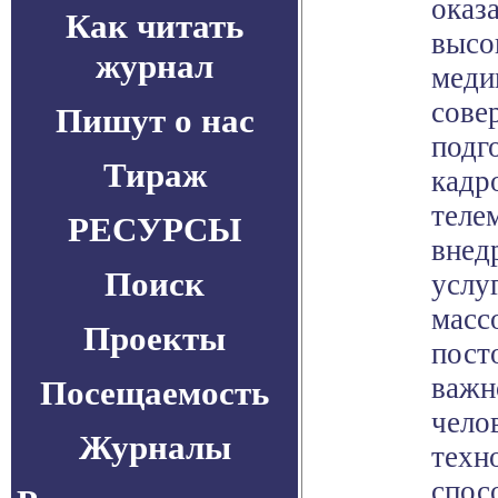
оказ
Как читать
высо
журнал
меди
сове
Пишут о нас
подг
Тираж
кадр
теле
РЕСУРСЫ
внед
Поиск
услуг
масс
Проекты
пост
важн
Посещаемость
чело
Журналы
техн
спос