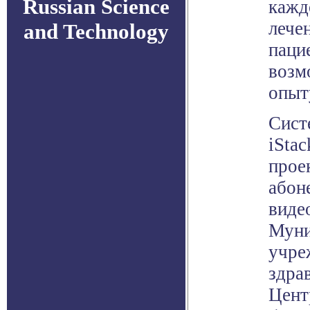
Russian Science
кажд
лече
and Technology
паци
возм
опыт
Сист
iStac
прое
абон
виде
Муни
учре
здра
Цент