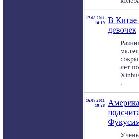
колеба
17.08.2011
В Китае
10:19
девочек
Разни
мальч
сокра
лет по
Xinhua
.
16.08.2011
Америка
19:28
подсчит
Фукусим
Учены