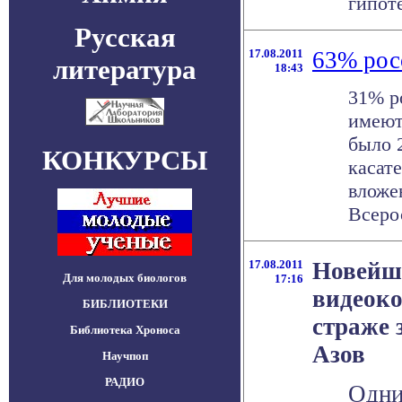
гипотез
Русская
17.08.2011
63% рос
литература
18:43
31% р
имеют
было 
КОНКУРСЫ
касат
вложе
Всерос
17.08.2011
Новейши
Для молодых биологов
17:16
видеоко
БИБЛИОТЕКИ
страже 
Библиотека Хроноса
Азов
Научпоп
РАДИО
Одни