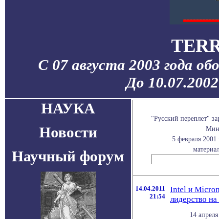
TERR
С 07 августа 2003 года об
До 10.07.200
НАУКА
"Русский переплет" з
Новости
Мини
5 февраля 2001
материал
Научный форум
14.04.2011
Intel и Micr
21:54
лидерство на
14 апреля