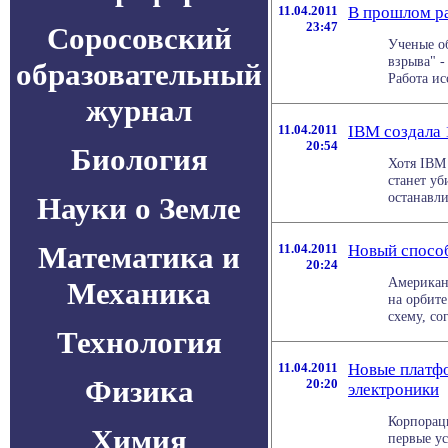
11.04.2011
В прошлом ра
23:47
Соросовский
Ученые о
взрыва" -
образовательный
Работа ис
журнал
11.04.2011
IBM создала 
20:54
Биология
Хотя IBM 
станет уб
останавли
Науки о Земле
Математика и
11.04.2011
Новый спосо
20:24
Американ
Механика
на орбите
схему, со
Технология
11.04.2011
Новые платф
Физика
20:20
электроники
Корпораци
Химия
первые ус