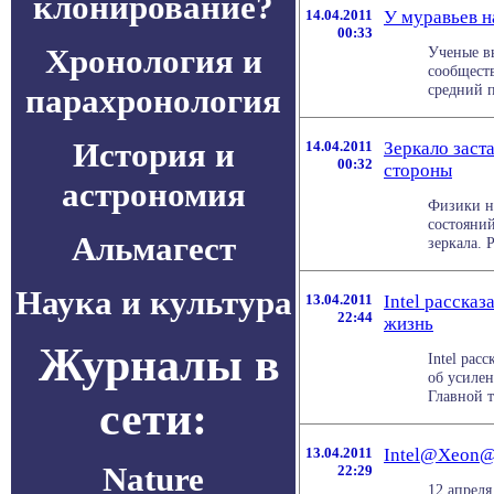
клонирование?
14.04.2011
У муравьев н
00:33
Хронология и
Ученые в
сообществ
средний п
парахронология
История и
14.04.2011
Зеркало заст
00:32
стороны
астрономия
Физики н
состояний
Альмагест
зеркала. Р
Наука и культура
13.04.2011
Intel расска
22:44
жизнь
Журналы в
Intel рас
об усиле
Главной т
сети:
13.04.2011
Intel@Xeon@:
Nature
22:29
12 апреля