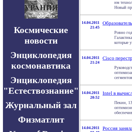
нм техно
Новый про
14.04.2011
Образователь
Космические
21:45
Ровно год
Галактика
новости
которые у
Энциклопедия
14.04.2011
Cisco перест
21:24
космонавтика
Руководст
оптимиза
Энциклопедия
сегментов
"Естествознание"
14.04.2011
Intel в вычи
20:52
Журнальный зал
Пекин, 13
оптимизи
обеспечив
Физматлит
14.04.2011
Россия заняла