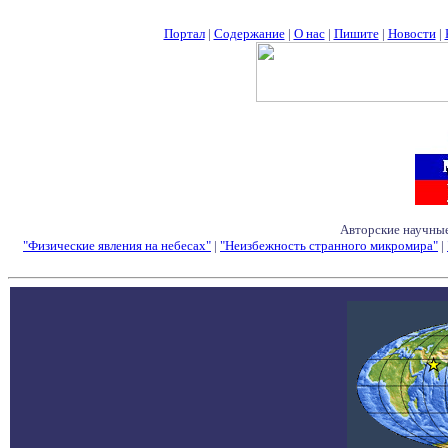
Портал
|
Содержание
|
О нас
|
Пишите
|
Новости
|
Авторские научные
"Физические явления на небесах"
|
"Неизбежность странного микромира"
|
Семинары - Конфе