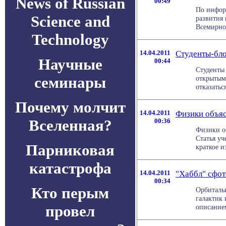
News of Russian
00:49
По информ
Science and
развития
Всемирног
Technology
14.04.2011
Студенты-бл
Научные
00:44
Студенты
семинары
открытым
отказаться
Почему молчит
14.04.2011
Физики объя
Вселенная?
00:36
Физики об
Статья уч
Парниковая
краткое и
катастрофа
14.04.2011
"Хаббл" сфот
00:34
Кто перым
Орбиталь
галактик 
провел
описанием