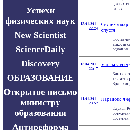
других ст
Успехи
отличающ
физических наук
13.04.2011
Система марш
22:24
спустя
New Scientist
Поставле
емкость с
ScienceDaily
одной из 
Discovery
13.04.2011
Учиться всег
22:17
Как показ
ОБРАЗОВАНИЕ
три четве
Бразилии,
Открытое письмо
11.04.2011
Парадокс Фе
министру
23:52
Эдриан К
образования
объяснен
доступен н
Антиреформа