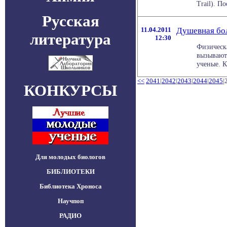
Trail). П
Русская
11.04.2011
Душевная бол
литература
12:30
Физическ
вызывают
ученые. К
<<
2041
|
2042
|
2043
|
2044
|
2045
|
КОНКУРСЫ
Для молодых биологов
БИБЛИОТЕКИ
Библиотека Хроноса
Научпоп
РАДИО