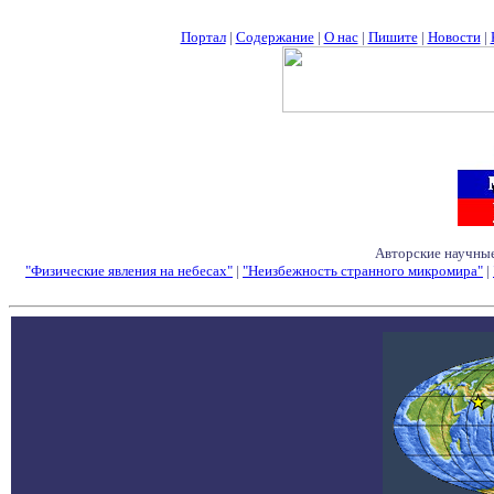
Портал
|
Содержание
|
О нас
|
Пишите
|
Новости
|
Авторские научные
"Физические явления на небесах"
|
"Неизбежность странного микромира"
|
Семинары - Конфе