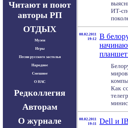
Читают и поют
выясн
ИТ-сп
авторы РП
поколе
ОТДЫХ
08.02.2011
В белор
19:12
Музеи
начинаю
Игры
планше
Песни русского застолья
Белор
Народное
миров
Смешное
компь
О НАС
Как с
Редколлегия
телег
минист
Авторам
О журнале
08.02.2011
Dell и I
19:11