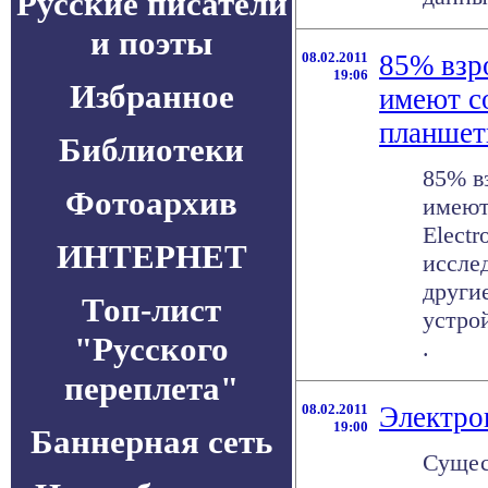
Русские писатели
и поэты
08.02.2011
85% взр
19:06
Избранное
имеют с
планше
Библиотеки
85% в
Фотоархив
имеют
Electr
ИНТЕРНЕТ
исслед
други
Топ-лист
устро
"Русского
.
переплета"
08.02.2011
Электро
19:00
Баннерная сеть
Сущес