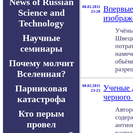
News of Russian
08.02.2011
Впервые
Science and
23:28
изображ
Technology
Учёны
Научные
Швеци
потра
семинары
намеч
объём
Почему молчит
разре
Вселенная?
Парниковая
08.02.2011
Ученые 
23:25
черного
катастрофа
Автор
Кто перым
содер
провел
антио
разру