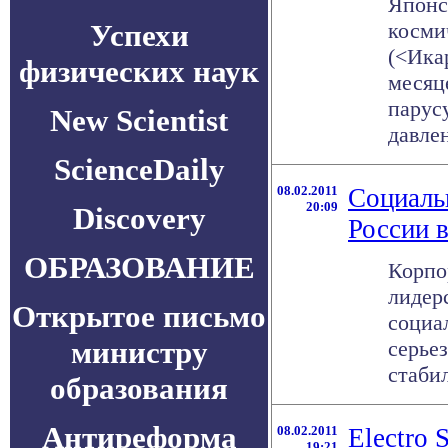
Японс
Успехи
косми
(<Ика
физических наук
месяц
парус
New Scientist
давлен
ScienceDaily
08.02.2011
Социаль
20:09
Discovery
России в
ОБРАЗОВАНИЕ
Корпо
лидер
Открытое письмо
социа
министру
серье
стабил
образования
Антиреформа
08.02.2011
Electro 
19:21