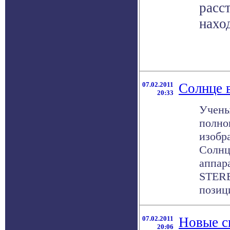
расс
нахо
07.02.2011
Солнце 
20:33
Учены
полно
изобр
Солнц
аппар
STERE
позици
07.02.2011
Новые с
20:06