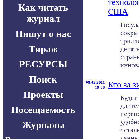
техноло
Как читать
США
журнал
Госуд
Пишут о нас
сокра
трилл
Тираж
десят
стран
РЕСУРСЫ
иннова
Поиск
08.02.2011
Кто за з
19:08
Проекты
Будет
длите
Посещаемость
перен
удобн
Журналы
остал
данным