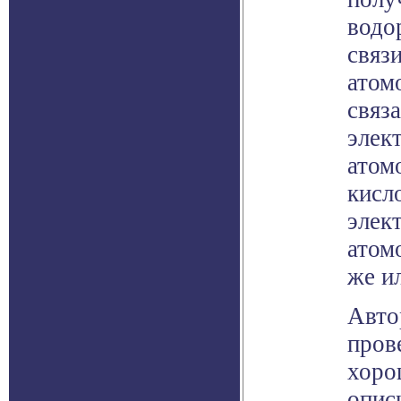
водо
связ
атом
связ
элек
атомо
кисл
элек
атом
же и
Авто
пров
хоро
опис