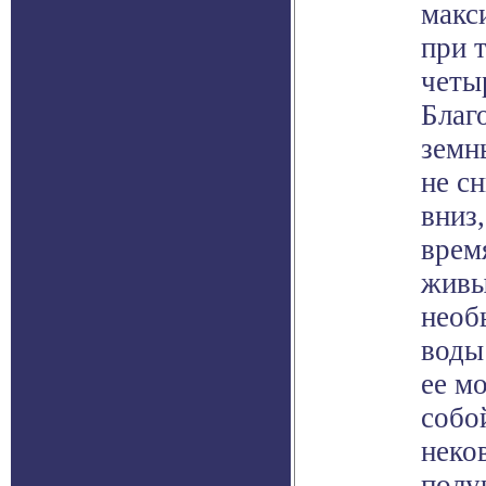
макс
при 
четы
Благ
земн
не сн
вниз,
врем
живы
необ
воды
ее м
собо
неко
полу