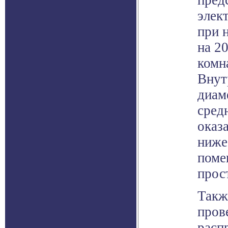
пред
элек
при 
на 2
комн
Внут
диам
сред
оказ
ниже
поме
прос
Такж
пров
расп