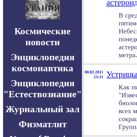
астерои
В сре
пятим
Космические
Небес
понед
новости
астеро
метра.
Энциклопедия
космонавтика
08.02.2011
Устрицы
23:31
Энциклопедия
Как п
"Естествознание"
"Изве
биоло
Журнальный зал
всех м
сокра
Физматлит
Группа