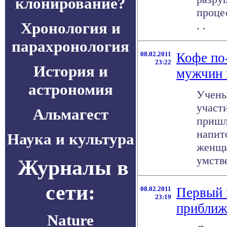
клонирование?
процес
Хронология и
. .
парахронология
08.02.2011
Кофе по
23:22
История и
мужчин 
астрономия
Учены
участ
Альмагест
пришл
напит
Наука и культура
женщи
умстве
Журналы в
сети:
08.02.2011
Первый 
23:19
приближ
Nature