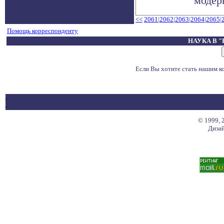
модерн
<<
2061
|
2062
|
2063
|
2064
|
2065
|
Помощь корреспонденту
НАУКА В 
Если Вы хотите стать нашим 
© 1999, 
Дизай