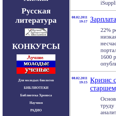
iSuppl
Русская
08.02.2011
Зарплата
литература
19:17
22% р
низкая
несча
КОНКУРСЫ
портал
1600 
опубли
08.02.2011
Кризис с
Для молодых биологов
19:15
старшем
БИБЛИОТЕКИ
Библиотека Хроноса
Основ
Научпоп
труду
РАДИО
анали