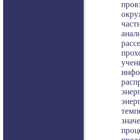
пров
окру
част
анал
расс
прох
учен
инфо
расп
энер
энер
темп
знач
проц