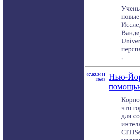
Учены
новые
Иссле
Вандер
Univer
персп
.
07.02.2011
Нью-Йор
20:02
помощь
Корпо
что г
для с
интел
CITIS