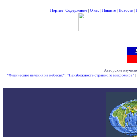
Портал
|
Содержание
|
О нас
|
Пишите
|
Новости
|
Авторские научные
"Физические явления на небесах"
|
"Неизбежность странного микромира"
|
Семинары - Конфе