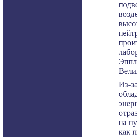
подв
возд
высо
нейт
прои
лабо
Эппл
Вели
Из-з
обла
энер
отра
на п
как 