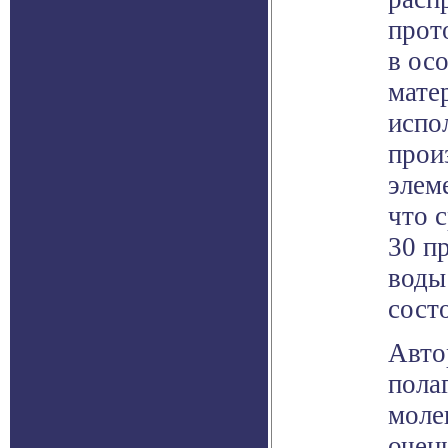
прот
в ос
мате
испо
прои
элем
что 
30 п
воды
сост
Авто
полаг
моле
очен