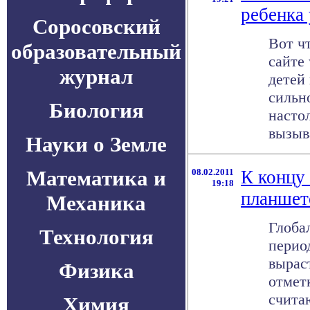
ребенка
Соросовский
Вот ч
образовательный
сайте
журнал
детей
сильн
Биология
настол
вызыва
Науки о Земле
Математика и
08.02.2011
К концу 
19:18
планшет
Механика
Глоба
Технология
период
вырас
Физика
отмет
счита
Химия