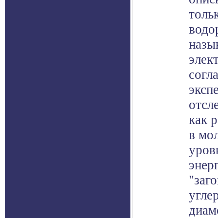
толь
водо
назы
элек
согл
эксп
отсл
как 
в мо
уров
энер
"заг
угле
диам