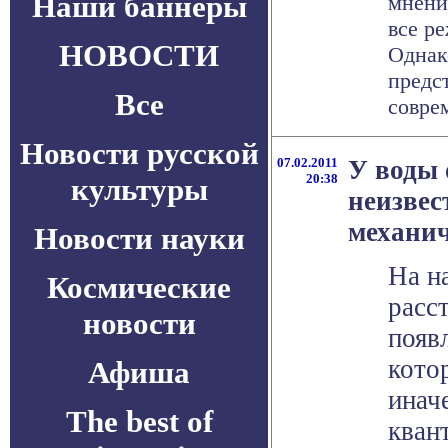
Наши баннеры
мнени
все р
НОВОСТИ
Однак
предс
Все
соврем
Новости русской
07.02.2011
У воды
20:38
культуры
неизвес
механич
Новости науки
На н
Космические
расс
новости
появ
кото
Афиша
инач
The best of
кван