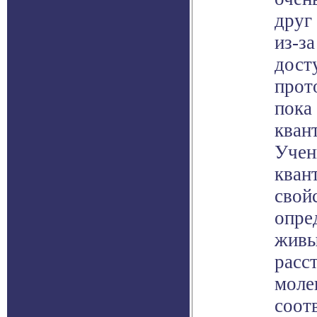
друг
из-з
дост
прот
пока
кван
Учен
кван
свой
опре
живы
расс
моле
соот