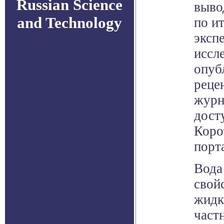
Russian Science
выво
and Technology
по и
эксп
иссл
опуб
реце
журн
досту
Коро
порт
Вода
свой
жидк
част