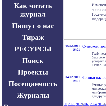
Как читать
Изменени
части с
журнал
Госдумо
Федерац
Пишут о нас
Тираж
05.02.2011
Суперкомпьют
РЕСУРСЫ
16:01
Графическ
быстрого
Поиск
ускоряет
Tianhe-1A,
Проекты
04.02.2011
Физики научи
19:01
Посещаемость
Ученые р
микроско
мембранн
Журналы
для других
<<
2061
|
2062
|
2063
|
2064
|
2065
|