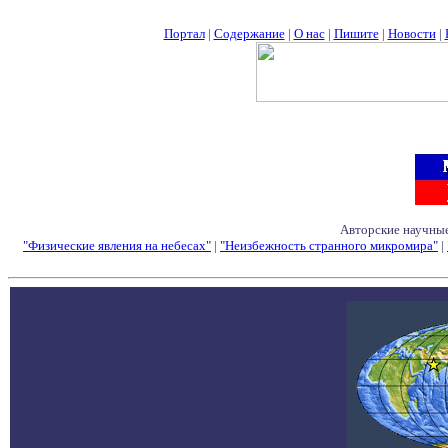
Портал
|
Содержание
|
О нас
|
Пишите
|
Новости
|
Авторские научные
"Физические явления на небесах"
|
"Неизбежность странного микромира"
|
Семинары - Конфе