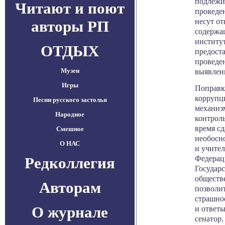
подлежи
Читают и поют
проведен
несут от
авторы РП
содержа
институ
ОТДЫХ
предоста
проведе
Музеи
выявлен
Игры
Поправк
коррупц
Песни русского застолья
механиз
Народное
контрол
время сд
Смешное
необосн
О НАС
и учител
Федерац
Редколлегия
Государ
обществ
Авторам
позволит
страшное
О журнале
и ответы
сенатор.