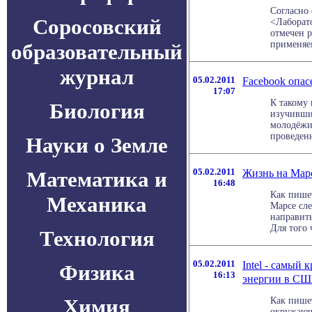
Согласно
Соросовский
<Лаборато
отмечен 
применяем
образовательный
журнал
05.02.2011
Facebook опас
17:07
К такому
Биология
изучивши
молодёжи.
проведенн
Науки о Земле
05.02.2011
Жизнь на Марс
Математика и
16:48
Как пишет
Механика
Марсе сле
направит
Для того 
Технология
05.02.2011
Intel - самый
Физика
16:13
энергии в С
Химия
Как пишет
окружающ