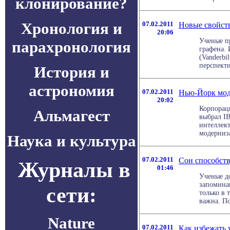
клонирование?
Хронология и
07.02.2011
Новые свойст
20:06
Ученые п
парахронология
графена. 
(Vanderbil
перспекти
История и
астрономия
07.02.2011
Нью-Йорк мод
20:02
Корпорац
Альмагест
выбрал I
интеллек
модерниза
Наука и культура
07.02.2011
Сон способст
Журналы в
01:46
Ученые до
запомина
сети:
только в 
важна. По 
Nature
07.02.2011
Как избежать 