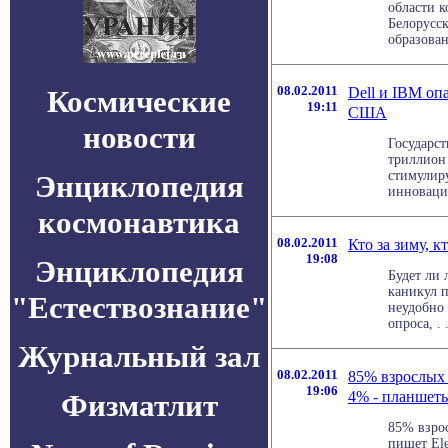
области 
Белорусск
образовани
08.02.2011
Dell и IBM оп
Космические
19:11
США
новости
Государст
триллион 
стимулир
Энциклопедия
инноваций
космонавтика
08.02.2011
Кто за зиму, к
19:08
Энциклопедия
Будет ли 
каникул п
"Естествознание"
неудобно
опроса, . .
Журнальный зал
08.02.2011
85% взрослых
19:06
4% - планшет
Физматлит
85% взро
пишет Ele