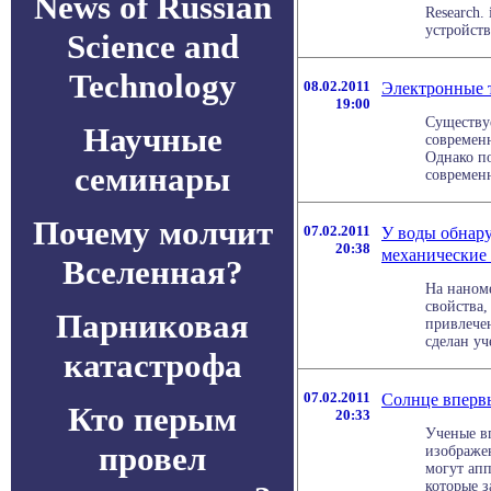
News of Russian
Research.
устройств
Science and
Technology
08.02.2011
Электронные 
19:00
Существу
Научные
современн
Однако по
семинары
современн
Почему молчит
07.02.2011
У воды обнар
20:38
механические 
Вселенная?
На наном
свойства,
Парниковая
привлече
сделан уч
катастрофа
07.02.2011
Солнце вперв
Кто перым
20:33
Ученые в
провел
изображе
могут ап
которые з