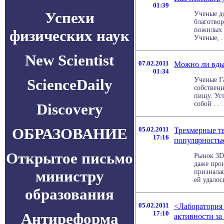
01:39
Успехи
Ученые д
благотвор
пожилых 
физических наук
Ученые, . 
New Scientist
07.02.2011
Можно ли вды
01:34
ScienceDaily
Ученые Г
собственн
пищу. Уст
собой . . .
Discovery
ОБРАЗОВАНИЕ
05.02.2011
Трехмерные т
17:16
популярность
Открытое письмо
Рынок 3D
даже прои
министру
призналас
ей удалось 
образования
05.02.2011
<Лаборатория 
17:10
Антиреформа
активности за 