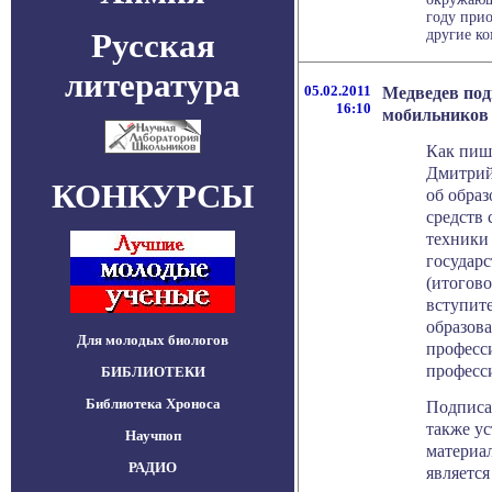
году прио
Русская
другие ко
литература
05.02.2011
Медведев под
16:10
мобильников 
Как пише
Дмитрий
КОНКУРСЫ
об обра
средств
техники
государс
(итогово
вступит
образов
Для молодых биологов
професс
професс
БИБЛИОТЕКИ
Библиотека Хроноса
Подписа
также ус
Научпоп
материал
РАДИО
являетс