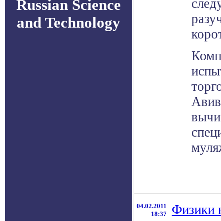
Russian Science
след
разу
and Technology
коро
Комп
испы
торг
Авив
вычи
спец
муля
04.02.2011
Физики 
18:37