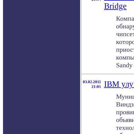
Bridge
Компан
обнар
чипсет
котор
приос
компь
Sandy 
03.02.2011
IBM улу
21:01
Муниц
Виндз
прови
объяв
техно