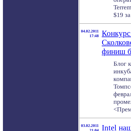
Terrem
$19 за
04.02.2011
Конкурс
17:48
Сколков
финиш б
Блог 
инкуб
компа
Томпс
феврал
проме
<Преми
03.02.2011
Intel на
21:04