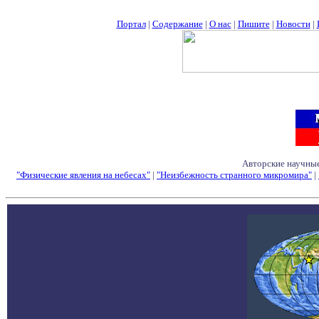
Портал
|
Содержание
|
О нас
|
Пишите
|
Новости
|
Авторские научные
"Физические явления на небесах"
|
"Неизбежность странного микромира"
|
Семинары - Конфе