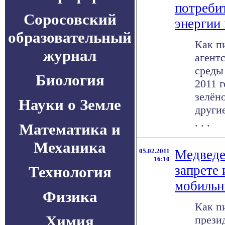
потреби
Соросовский
энергии
образовательный
Как п
журнал
агент
среды
Биология
2011 
зелён
Науки о Земле
други
. . .
Математика и
Механика
05.02.2011
Медведе
16:10
запрете
Технология
мобильн
Физика
Как п
Химия
прези