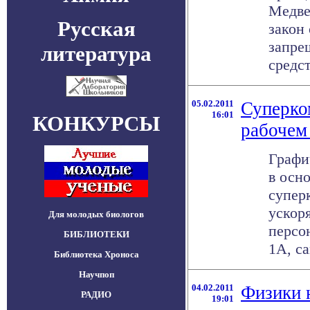
Медве
Русская
закон
запре
литература
средст
05.02.2011
Суперко
16:01
КОНКУРСЫ
рабочем
Графи
в осн
супер
ускор
Для молодых биологов
персо
БИБЛИОТЕКИ
1A, са
Библиотека Хроноса
Научпоп
04.02.2011
Физики 
РАДИО
19:01