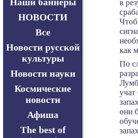
Наши баннеры
в рез
сраб
НОВОСТИ
Чтоб
сигн
Все
необ
Новости русской
как 
культуры
По с
Новости науки
разр
Лумб
Космические
учат
новости
запах
они 
Афиша
обуч
The best of
запа