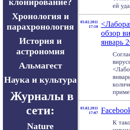
клонирование?
ей уда
Хронология и
05.02.2011
<Лабора
парахронология
17:10
обзор в
История и
январь 2
астрономия
Согла
вирус
Альмагест
<Лабо
январь
Наука и культура
колич
примен
Журналы в
сети:
05.02.2011
Facebook
17:07
К так
Nature
израи