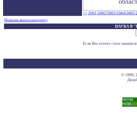
област
<<
2061
|
2062
|
2063
|
2064
|
2065
|
Помощь корреспонденту
НАУКА В 
Если Вы хотите стать нашим 
© 1999, 
Дизай