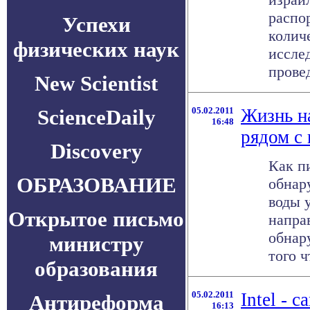
распо
Успехи
колич
физических наук
иссле
провед
New Scientist
ScienceDaily
05.02.2011
Жизнь н
16:48
рядом с
Discovery
Как п
ОБРАЗОВАНИЕ
обнар
воды 
Открытое письмо
напра
обнар
министру
того ч
образования
05.02.2011
Intel - 
Антиреформа
16:13