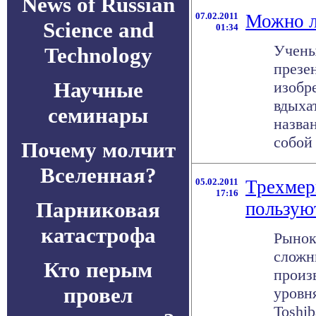
News of Russian
07.02.2011
Можно л
Science and
01:34
Учены
Technology
презе
Научные
изобр
вдыха
семинары
назва
собой .
Почему молчит
Вселенная?
05.02.2011
Трехмер
17:16
Парниковая
пользую
катастрофа
Рынок
сложн
Кто перым
произ
провел
уровн
Toshi