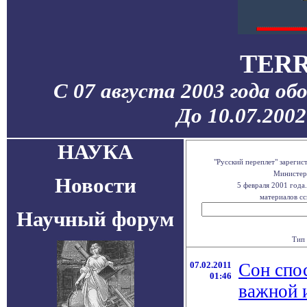
TERR
С 07 августа 2003 года об
До 10.07.200
НАУКА
"Русский переплет" зареги
Министерс
Новости
5 февраля 2001 года
материалов сс
Научный форум
Тип 
07.02.2011
Сон спо
01:46
важной 