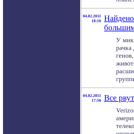
04.02.2011
Найдено
18:16
большим
У мик
рачка
генов,
живот
расши
группы
04.02.2011
Все рвут
17:56
Veriz
амери
телек
опера