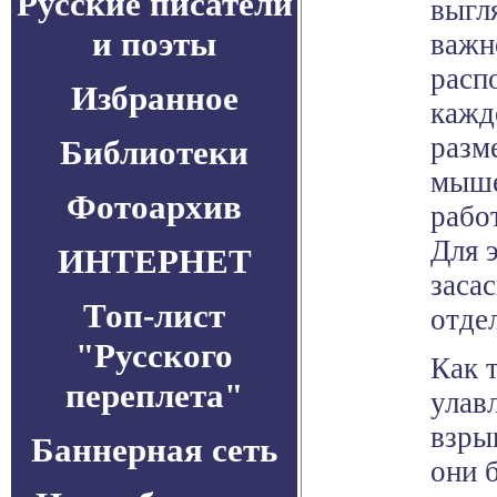
Русские писатели
выгл
и поэты
важн
расп
Избранное
кажд
разм
Библиотеки
мыше
Фотоархив
рабо
Для 
ИНТЕРНЕТ
заса
Топ-лист
отде
"Русского
Как 
переплета"
улав
взры
Баннерная сеть
они б