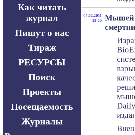
Как читать
журнал
04.02.2011
Мышей 
18:55
смертн
Пишут о нас
Изра
Тираж
BioE
сист
РЕСУРСЫ
взры
Поиск
каче
реши
Проекты
мыше
Посещаемость
Dail
издан
Журналы
Внеш