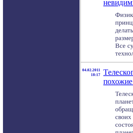
невидим
Физик
принц
делат
разме
Все с
технол
04.02.2011
Телеско
18:17
похожие
Телес
плане
обращ
своих 
состо
планет