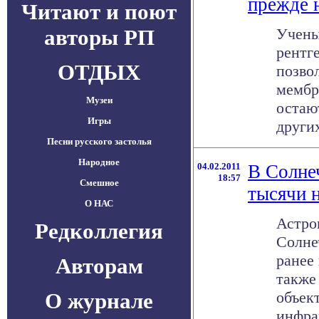
прежде 
Читают и поют
авторы РП
Учены
рентг
ОТДЫХ
позво
мембр
Музеи
остаю
Игры
других
Песни русского застолья
Народное
04.02.2011
В Солне
18:57
Смешное
тысячи 
О НАС
Астро
Редколлегия
Солне
ранее
Авторам
также
О журнале
объек
инфра