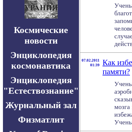
Учены
благо
запом
Космические
челов
случа
новости
действ
Энциклопедия
07.02.2011
Как изб
космонавтика
01:39
памяти?
Энциклопедия
Учены
"Естествознание"
аэроб
сказы
Журнальный зал
мозга
избеж
Физматлит
Ученые