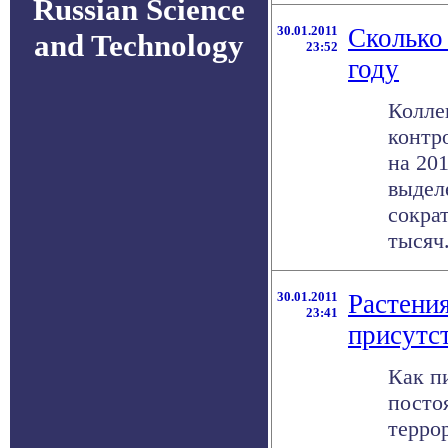
Russian Science
30.01.2011
Сколько 
and Technology
23:52
году
Колле
контр
на 201
выдел
сокра
тысяч.
30.01.2011
Растени
23:41
присутс
Как п
посто
терро