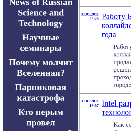
News of Russian
Science and
31.01.2011
Работу 
23:25
Technology
коллайд
года
Научные
семинары
Работ
коллай
Почему молчит
продля
решен
Вселенная?
прохо
городе
Парниковая
катастрофа
31.01.2011
Intel ра
16:07
Кто перым
техноло
провел
Как с