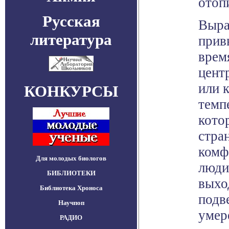
отоп
Русская
Выра
литература
прив
врем
цент
или 
КОНКУРСЫ
темп
кото
стра
комф
Для молодых биологов
люди
БИБЛИОТЕКИ
выхо
Библиотека Хроноса
подв
Научпоп
умер
РАДИО