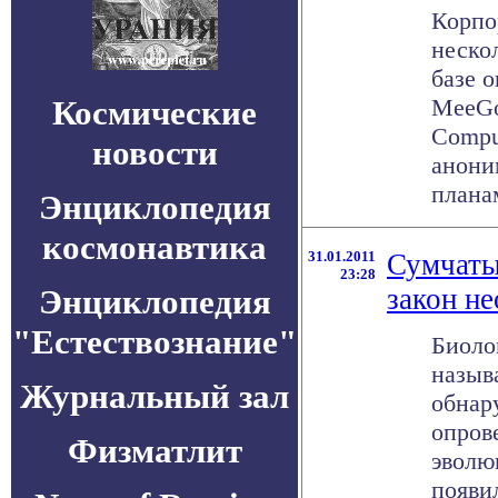
Корпо
неско
базе 
Космические
MeeGo
Compu
новости
анони
планам
Энциклопедия
космонавтика
31.01.2011
Сумчаты
23:28
Энциклопедия
закон н
"Естествознание"
Биоло
назыв
Журнальный зал
обнар
опров
Физматлит
эволю
появил