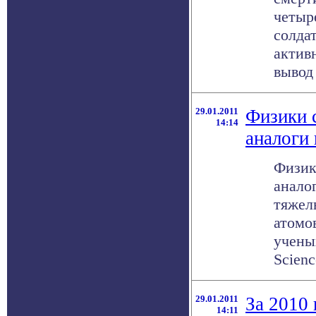
четыр
солда
актив
вывод 
29.01.2011
Физики 
14:14
аналоги
Физик
анало
тяжел
атомов
учены
Science
29.01.2011
За 2010 
14:11