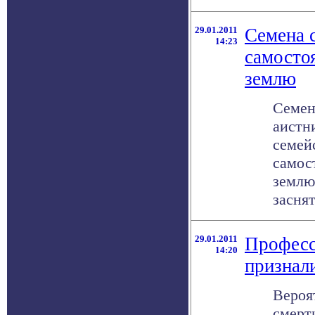
29.01.2011
Семена 
14:23
самостоя
землю
Семен
аистн
семей
самос
землю
заснят
29.01.2011
Професс
14:20
признал
Вероя
смерт