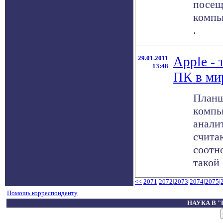
посещ
компь
.
29.01.2011
Apple - 
13:48
ПК в ми
Планш
компь
анали
считаю
соотн
такой 
<<
2071
|
2072
|
2073
|
2074
|
2075
|
Помощь корреспонденту
НАУКА В 