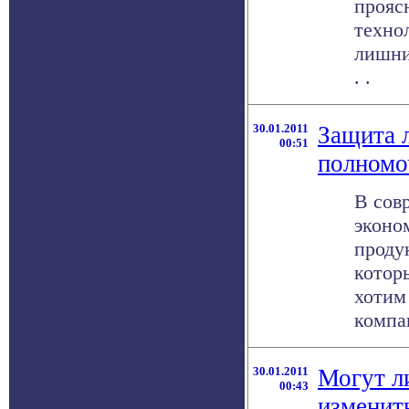
прояс
техно
лишни
. .
30.01.2011
Защита 
00:51
полномо
В сов
эконо
проду
котор
хотим
компан
30.01.2011
Могут л
00:43
изменит