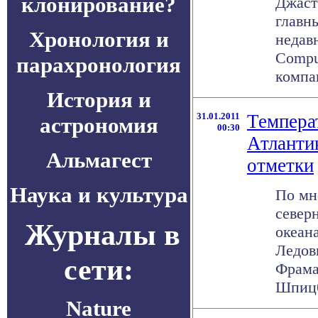
клонирование?
Джасти
главны
Хронология и
недав
Compu
парахронология
компан
История и
31.01.2011
Темпера
астрономия
00:30
Атланти
Альмагест
отметки
Наука и культура
По мн
север
Журналы в
океан
Ледов
сети:
Фрама
Шпицбе
Nature