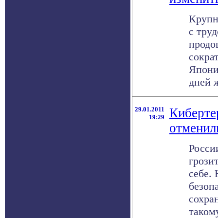
Крупн
с тру
продо
сокра
Япони
дней ж
29.01.2011
Киберте
19:29
отменил
Росси
грози
себе.
безоп
сохран
такому