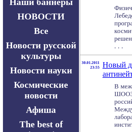
Наши баннеры
Физич
НОВОСТИ
Лебед
прогр
Все
косми
решен
Новости русской
. . .
культуры
30.01.2011
Новый д
Новости науки
23:55
антиней
Космические
В меж
новости
ШООЗ-
росси
Афиша
Между
лабор
The best of
инстит