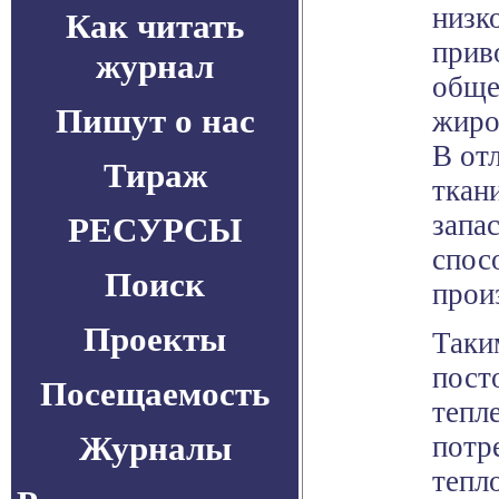
низк
Как читать
прив
журнал
обще
Пишут о нас
жиро
В от
Тираж
ткан
запас
РЕСУРСЫ
спос
Поиск
прои
Проекты
Таки
пост
Посещаемость
тепл
Журналы
потр
тепл