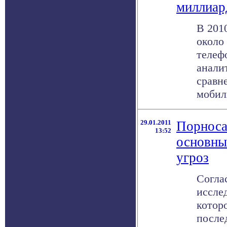
миллиар
В 201
около
телеф
анали
сравн
мобиль
29.01.2011
Порноса
13:52
основны
угроз
Согла
исслед
котор
после