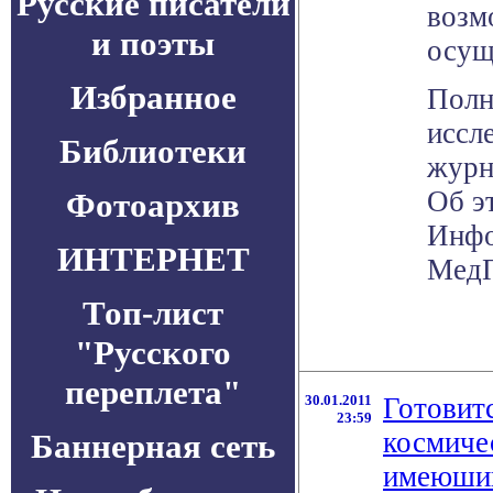
Русские писатели
возм
и поэты
осущ
Избранное
Полн
иссл
Библиотеки
журн
Об э
Фотоархив
Инфо
ИНТЕРНЕТ
МедП
Топ-лист
"Русского
переплета"
30.01.2011
Готовитс
23:59
космичес
Баннерная сеть
имеюший