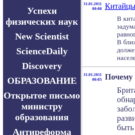
31.01.2011
Китайцы
Успехи
00:08
В кит
физических наук
задум
равно
New Scientist
В бли
ScienceDaily
долже
населе
Discovery
31.01.2011
Почему
ОБРАЗОВАНИЕ
00:05
Брит
Открытое письмо
обна
министру
забо
образования
разв
быть
Антиреформа