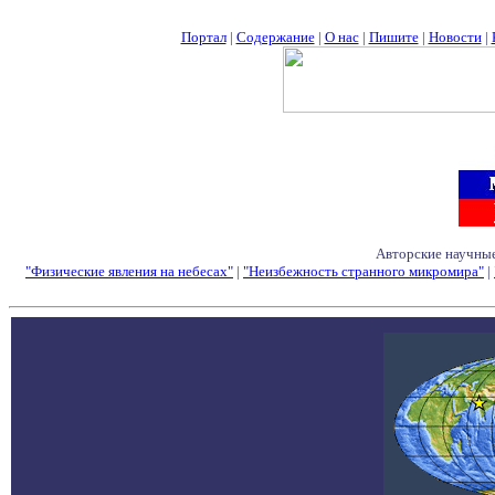
Портал
|
Содержание
|
О нас
|
Пишите
|
Новости
|
Авторские научные
"Физические явления на небесах"
|
"Неизбежность странного микромира"
|
Семинары - Конфе