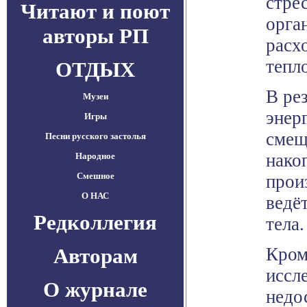
стре
Читают и поют
орга
авторы РП
расх
тепл
ОТДЫХ
В рез
Музеи
энер
Игры
смещ
Песни русского застолья
нако
Народное
Смешное
прои
О НАС
ведё
Редколлегия
тела.
Авторам
Кром
иссл
О журнале
недо