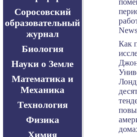
поме
Соросовский
пери
рабо
образовательный
News
журнал
Как 
Биология
иссл
Джон
Науки о Земле
Унив
Математика и
Лонд
Механика
деся
тенд
Технология
повы
Физика
амер
дома
Химия