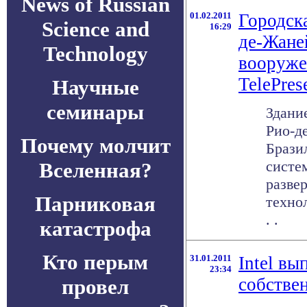
News of Russian
01.02.2011
Городск
Science and
16:29
де-Жане
Technology
вооруже
TelePres
Научные
семинары
Здани
Рио-д
Почему молчит
Брази
систем
Вселенная?
развер
Парниковая
техно
. .
катастрофа
Кто перым
31.01.2011
Intel вы
23:34
собстве
провел