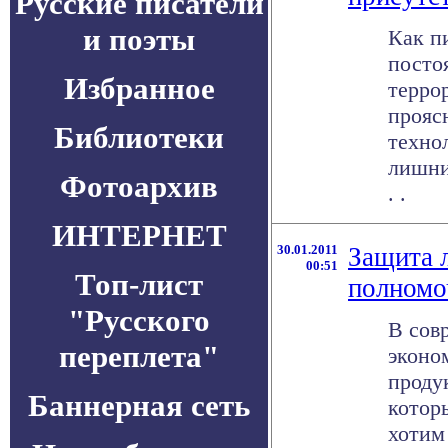
Русские писатели
и поэты
Как п
посто
Избранное
терро
прояс
Библиотеки
техно
лишни
Фотоархив
. .
ИНТЕРНЕТ
30.01.2011
Защита 
00:51
Топ-лист
полномо
"Русского
В сов
переплета"
эконо
проду
Баннерная сеть
котор
хотим