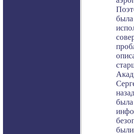
аэро
Поэт
была
испо
сове
проб
описа
стар
Акад
Серг
назад
была
инфо
безо
были