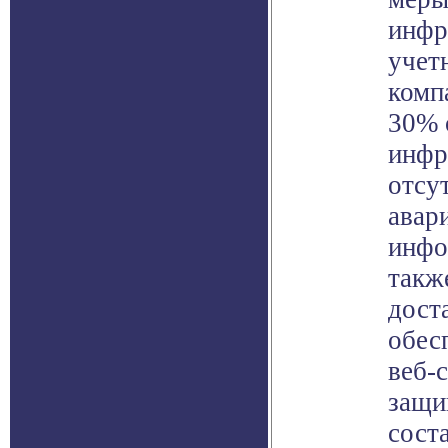
инфр
учет
комп
30% 
инфр
отсу
авар
инфо
такж
дост
обес
веб-
защи
соста