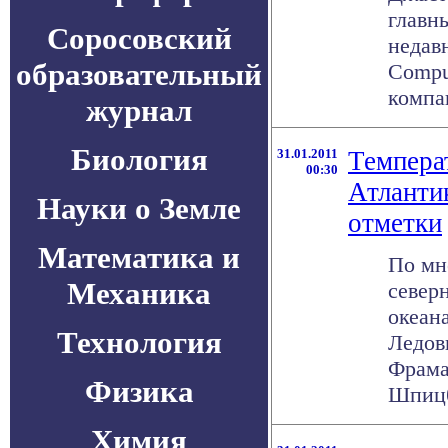
главны
Соросовский
недав
образовательный
Compu
компан
журнал
Биология
31.01.2011
Темпера
00:30
Атланти
Науки о Земле
отметки
Математика и
По мн
Механика
север
океан
Технология
Ледов
Фрама
Физика
Шпицбе
Химия