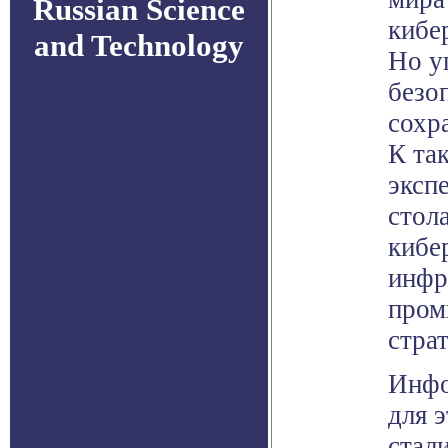
Russian Science
кибе
and Technology
Но у
безо
сохра
К та
эксп
стол
кибер
инфр
пром
стра
Инфо
для э
стал