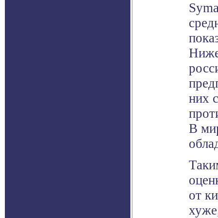
Syman
сред
пока
Ниже
росс
пред
них 
прот
В ми
обла
Таки
оцен
от к
хуже