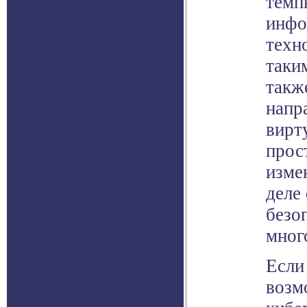
темп
инфо
техн
таки
такж
напр
вирт
прос
изме
деле
безо
мног
Если
возм