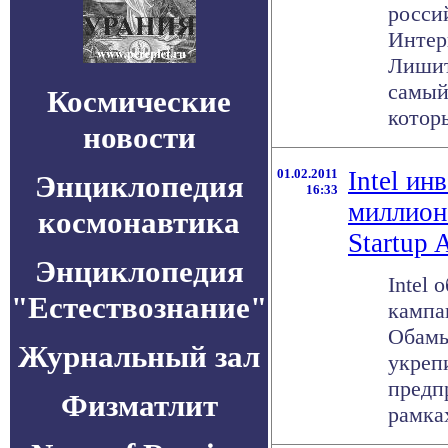
росси
Интер
Лишит
самый
Космические
которы
новости
01.02.2011
Intel ин
Энциклопедия
16:33
миллион
космонавтика
Startup 
Энциклопедия
Intel 
"Естествознание"
кампа
Обамы
Журнальный зал
укреп
предп
Физматлит
рамках