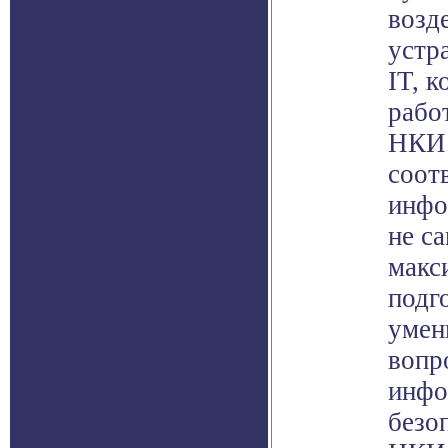
возд
устр
IT, 
рабо
НКИ.
соот
инфо
не са
макс
подг
умен
вопр
инфо
безо