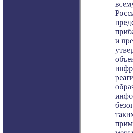
всем
Росс
пред
приб
и пр
утве
объе
инфр
реаг
обра
инфо
безо
таки
прим
меры