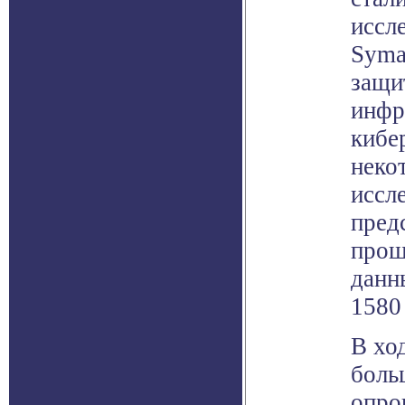
иссл
Syma
защи
инфр
кибе
неко
иссл
пред
прош
данн
1580
В хо
боль
опро