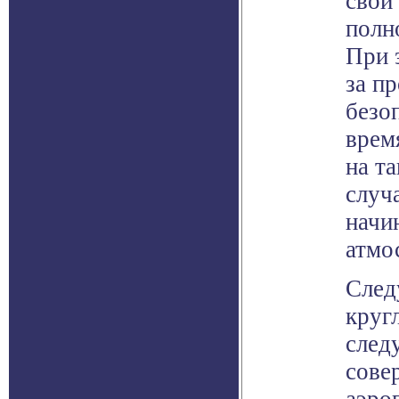
свои
полн
При 
за п
безо
врем
на т
случ
начи
атмо
След
круг
след
сове