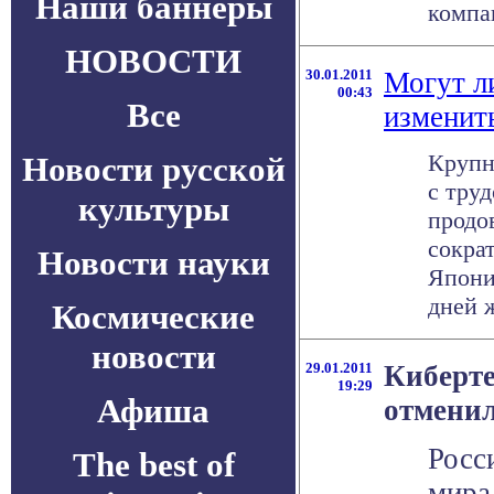
Наши баннеры
компан
НОВОСТИ
30.01.2011
Могут л
00:43
Все
изменит
Крупн
Новости русской
с тру
культуры
продо
сокра
Новости науки
Япони
дней ж
Космические
новости
29.01.2011
Киберт
19:29
Афиша
отмени
Росс
The best of
мира