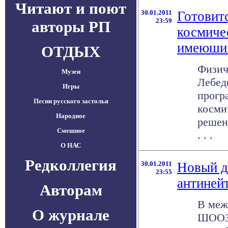
Читают и поют
30.01.2011
Готовитс
23:59
авторы РП
космичес
имеюший
ОТДЫХ
Физич
Музеи
Лебед
Игры
прогр
Песни русского застолья
косми
Народное
решен
Смешное
. . .
О НАС
Редколлегия
30.01.2011
Новый д
23:55
антиней
Авторам
В меж
О журнале
ШООЗ-