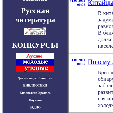
31.01.2011
Китайцы
00:08
Русская
В кит
литература
задум
равно
В бли
долже
КОНКУРСЫ
населе
31.01.2011
Почему 
00:05
Брита
обнар
Для молодых биологов
забол
БИБЛИОТЕКИ
разви
Библиотека Хроноса
связа
Научпоп
холодн
РАДИО