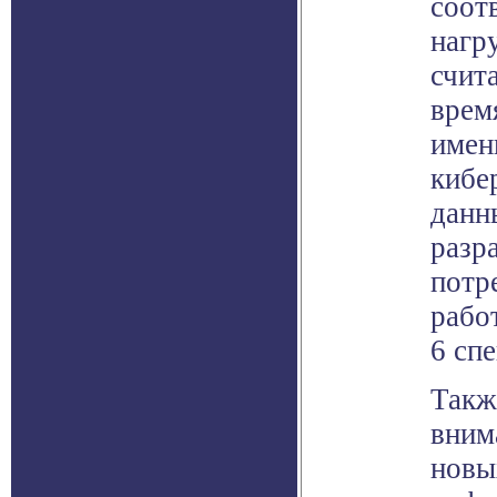
соот
нагр
счита
врем
имен
кибе
данн
разр
потр
рабо
6 сп
Такж
вним
новы