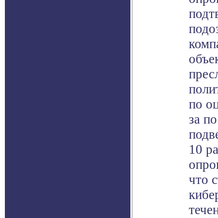
подт
подо
комп
объе
прес
поли
по о
за по
подв
10 р
опро
что 
кибе
тече