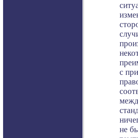
ситу
изме
стор
случ
прои
неко
преи
с пр
прав
соот
межд
стан
ниче
не б