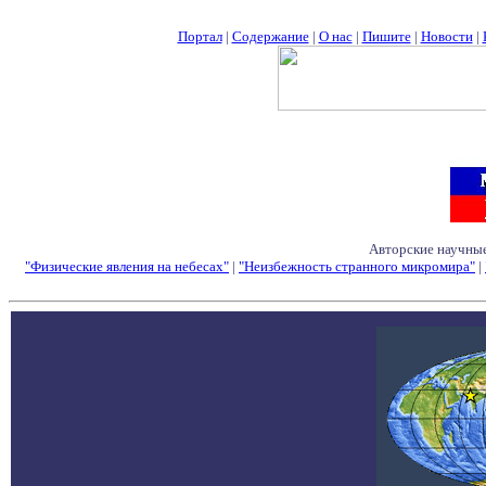
Портал
|
Содержание
|
О нас
|
Пишите
|
Новости
|
Авторские научные
"Физические явления на небесах"
|
"Неизбежность странного микромира"
|
Семинары - Конфе