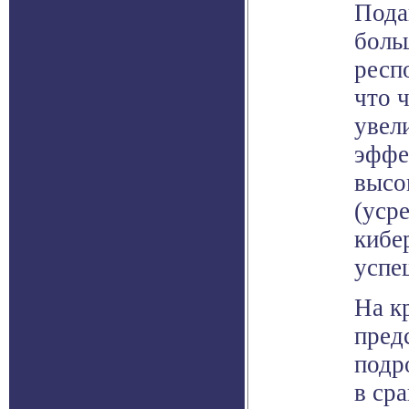
Пода
боль
респ
что ч
увели
эффе
высо
(усре
кибе
успе
На к
пред
подр
в ср