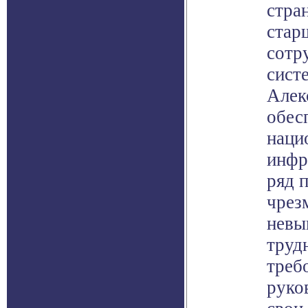
стра
стар
сотр
сист
Алек
обес
наци
инфр
ряд 
чрез
невы
труд
треб
руко