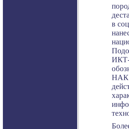
поро
дест
в со
нане
наци
Подо
ИКТ-
обоз
НАК 
дейс
хара
инфо
техн
Боле