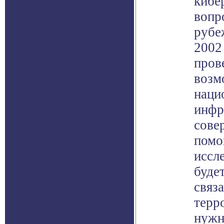
кибе
вопр
рубе
2002
пров
возм
наци
инфр
сове
помо
иссле
буде
связ
терр
нужн