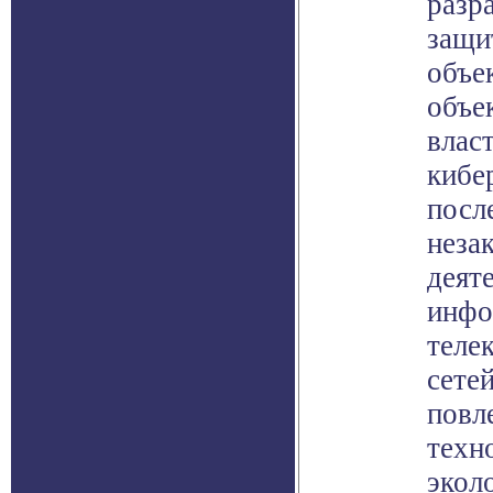
разр
защи
объе
объе
власт
кибе
посл
неза
деят
инфо
теле
сете
повл
техн
экол