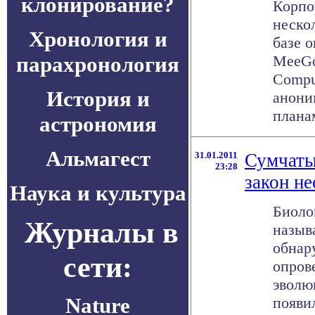
клонирование?
Корпо
неско
Хронология и
базе 
парахронология
MeeGo
Compu
История и
анони
планам
астрономия
Альмагест
31.01.2011
Сумчаты
23:28
закон н
Наука и культура
Биоло
Журналы в
назыв
обнар
сети:
опров
эволю
Nature
появил