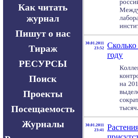
росси
Как читать
Между
журнал
лабор
инстит
Пишут о нас
30.01.2011
Сколько 
Тираж
23:52
году
РЕСУРСЫ
Колле
контр
Поиск
на 201
выдел
Проекты
сокра
Посещаемость
тысяч.
Журналы
30.01.2011
Растени
23:41
присутс