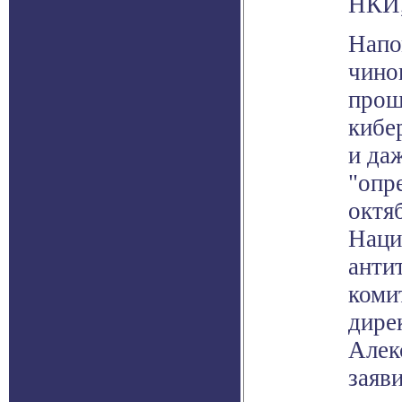
НКИ,
Напо
чино
прош
кибе
и да
"опре
октя
Наци
анти
коми
дире
Алек
заяв