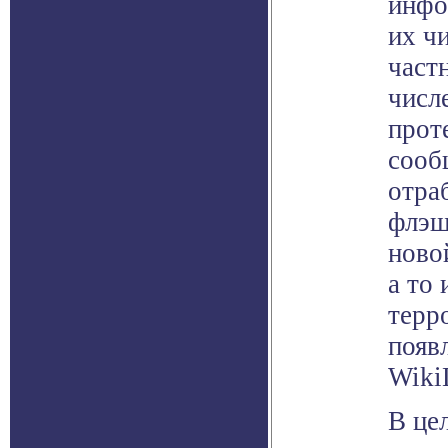
инфо
их ч
частн
числе
прот
сооб
отра
флэш
ново
а то
терр
появ
Wiki
В це