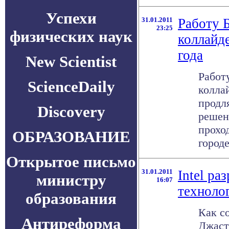
Успехи
31.01.2011
Работу 
23:25
физических наук
коллайд
года
New Scientist
Работ
ScienceDaily
коллай
продля
Discovery
решен
прохо
ОБРАЗОВАНИЕ
городе
Открытое письмо
31.01.2011
Intel ра
министру
16:07
техноло
образования
Как с
Антиреформа
Джасти