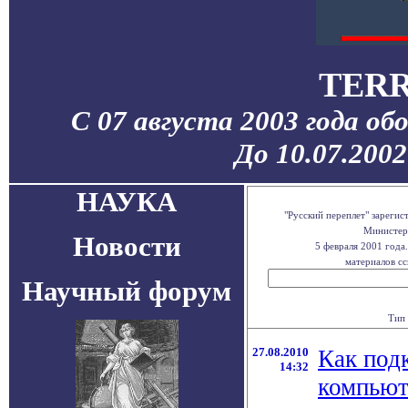
TERR
С 07 августа 2003 года об
До 10.07.200
НАУКА
"Русский переплет" зареги
Министерс
Новости
5 февраля 2001 года
материалов сс
Научный форум
Тип 
27.08.2010
Как под
14:32
компьют