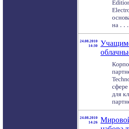
Editio
Elect
основ
на . . .
24.08.2010
Учащимс
14:30
облачны
Корпо
партн
Techn
сфере
для к
партне
24.08.2010
Мировой
14:26
набора т