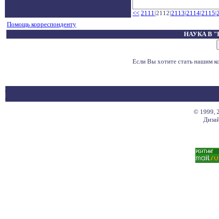
<<
2111
|2112|
2113
|
2114
|
2115
|
Помощь корреспонденту
НАУКА В 
Если Вы хотите стать нашим 
© 1999, 
Дизай