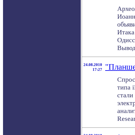
Архео
Иоанн
объяв
Итака
Одисс
Выводы
24.08.2010
"Планше
17:27
Спрос
типа i
стали
элект
анали
Resear