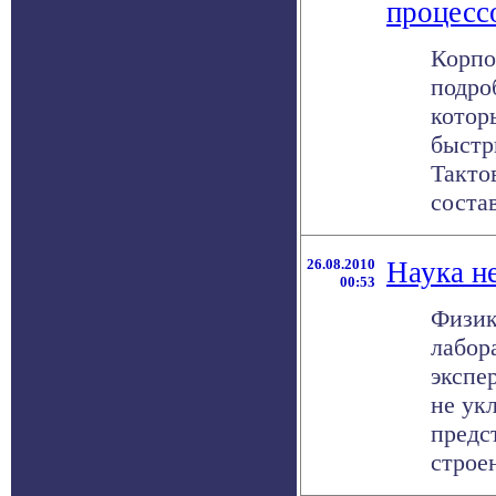
процесс
Корпо
подро
котор
быстр
Такто
состав
26.08.2010
Наука не
00:53
Физик
лабор
экспе
не ук
предс
строен