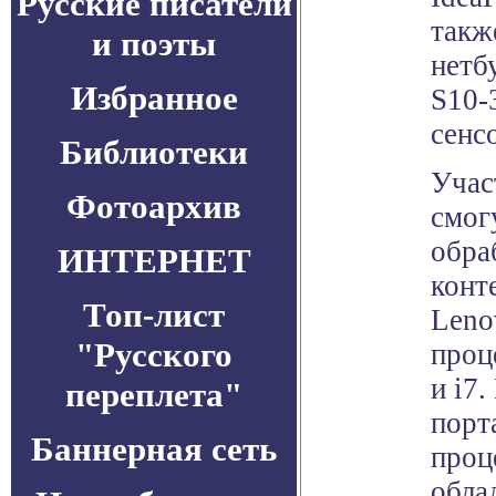
Русские писатели
такж
и поэты
нетб
Избранное
S10-
сенс
Библиотеки
Учас
Фотоархив
смог
обра
ИНТЕРНЕТ
конт
Топ-лист
Leno
"Русского
проце
и i7
переплета"
порт
Баннерная сеть
проц
обла