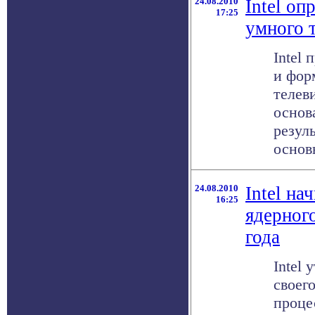
24.08.2010
Intel оп
17:25
умного 
Intel
и фор
телев
основ
резул
основн
24.08.2010
Intel на
16:25
ядерного
года
Intel
своег
проце