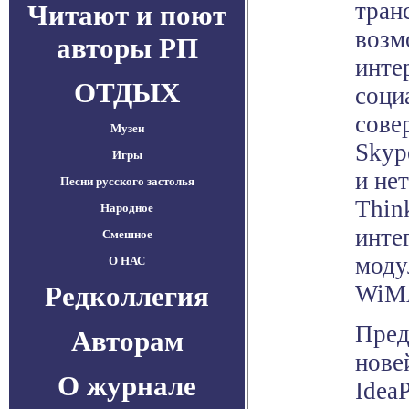
тран
Читают и поют
возм
авторы РП
инте
ОТДЫХ
соци
сове
Музеи
Skyp
Игры
и не
Песни русского застолья
Thin
Народное
инте
Смешное
моду
О НАС
Редколлегия
WiM
Пред
Авторам
нове
О журнале
Idea