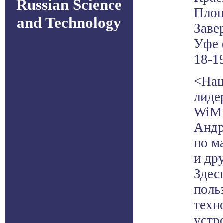
Russian Science
Площ
and Technology
Заве
Уфе 
18-1
<Наш
лиде
WiMA
Андр
по м
и др
Здес
поль
техн
устр