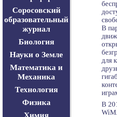
бесп
Соросовский
дост
образовательный
своб
В па
журнал
движ
Биология
откр
безг
Науки о Земле
для 
Математика и
друз
Механика
гига
конт
Технология
игра
Физика
В 20
WiMA
Химия