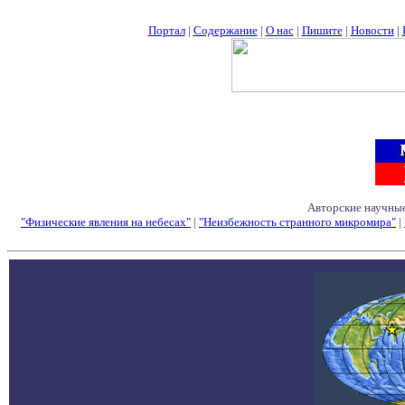
Портал
|
Содержание
|
О нас
|
Пишите
|
Новости
|
Авторские научные
"Физические явления на небесах"
|
"Неизбежность странного микромира"
|
Семинары - Конфе