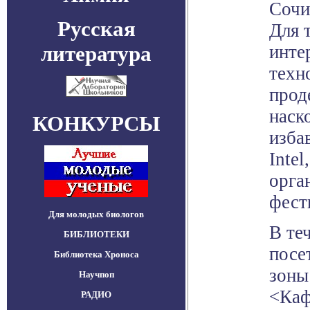
Сочи
Русская
Для 
литература
инте
техн
прод
наск
КОНКУРСЫ
изба
Intel
орга
фест
Для молодых биологов
В те
БИБЛИОТЕКИ
посе
Библиотека Хроноса
зоны
Научпоп
<Каф
РАДИО