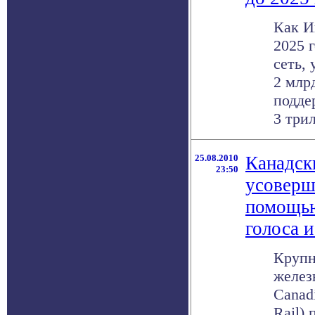
Как И
2025 
сеть,
2 млр
подде
3 трил
25.08.2010
Канадск
23:50
усоверш
помощью
голоса 
Крупн
желез
Canad
Rail)