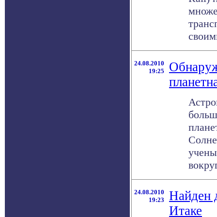
множе
транс
своими
24.08.2010
Обнаруж
19:25
планетн
Астро
больш
плане
Солне
учены
вокруг 
24.08.2010
Найден 
19:23
Итаке