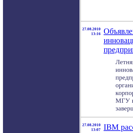
27.08.2010
Объявле
13:16
инновац
предпри
Летня
иннов
предп
орган
корпо
МГУ и
заверш
27.08.2010
IBM рас
13:07