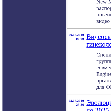
New M
распо
новей
видео 
26.08.2010
Видеосв
00:00
гинекол
Специ
групп
совме
Engin
орган
для Ф
25.08.2010
Эволюци
23:56
до 2025 