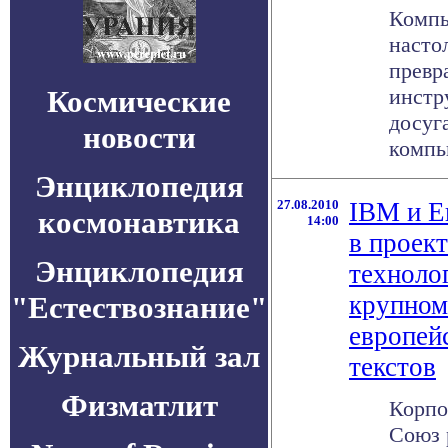
Компь
насто
превр
Космические
инстр
досуг
новости
компью
Энциклопедия
27.08.2010
IBM и Е
космонавтика
14:00
в проек
Энциклопедия
техноло
"Естествознание"
крупном
европей
Журнальный зал
текстов
Физматлит
Корпо
Союз 