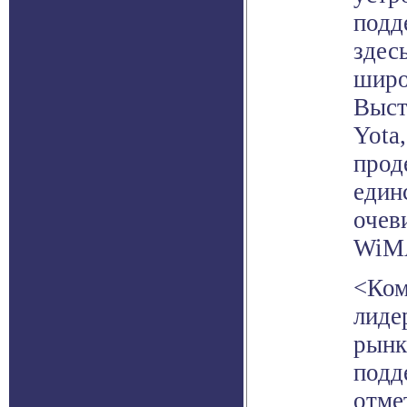
подд
здес
широ
Выст
Yota
прод
един
очев
WiM
<Ком
лиде
рынк
подд
отме