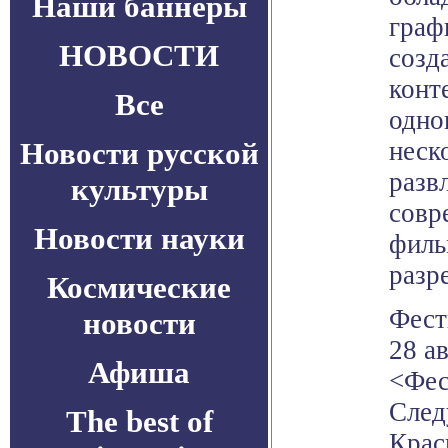
Наши баннеры
граф
НОВОСТИ
созд
конт
Все
одно
Новости русской
неск
разв
культуры
совр
Новости науки
филь
разр
Космические
Фест
новости
28 а
Афиша
<Фес
След
The best of
Крас