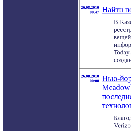
26.08.2010
Найти п
00:47
В Каз
реест
вещей
инфор
Today.
создан
26.08.2010
Нью-йор
00:08
Meadowl
последн
техноло
Благо
Veriz