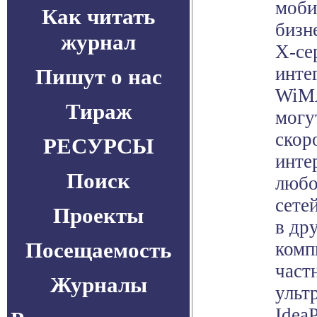
моби
Как читать
бизн
журнал
X-се
инте
Пишут о нас
WiMA
Тираж
могу
скор
РЕСУРСЫ
инте
Поиск
любо
сете
Проекты
в др
Посещаемость
комп
частн
Журналы
ульт
IdeaP