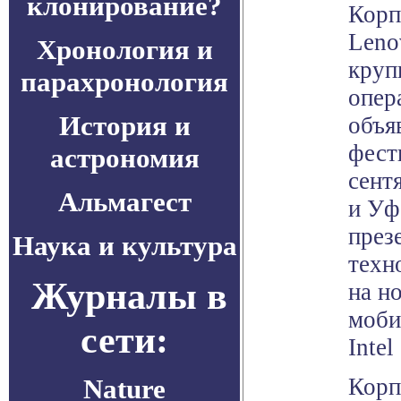
клонирование?
Корп
Leno
Хронология и
круп
парахронология
опер
История и
объя
фест
астрономия
сент
Альмагест
и Уф
през
Наука и культура
техн
Журналы в
на н
моби
сети:
Intel
Nature
Корп