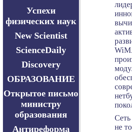
лиде
Успехи
инно
физических наук
вычи
акти
New Scientist
разв
ScienceDaily
WiMA
прои
Discovery
моду
обес
ОБРАЗОВАНИЕ
совр
Открытое письмо
нетбу
министру
поко
образования
Сеть
не т
Антиреформа