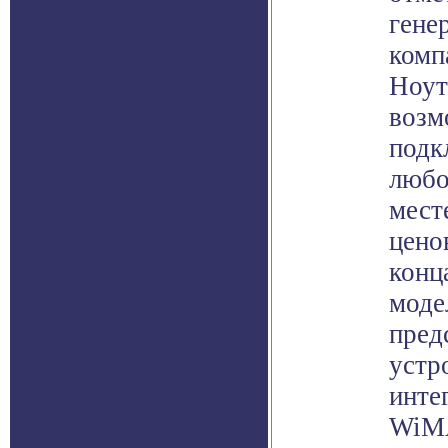
гене
комп
Ноут
возм
подк
любо
мест
цено
конц
моде
пред
устр
инте
WiM