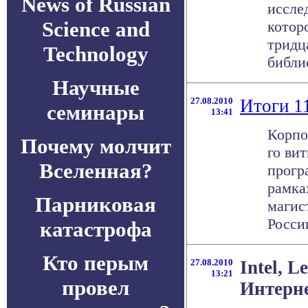
News of Russian
иссле
Science and
котор
тридц
Technology
библио
Научные
27.08.2010
Итоги 11
семинары
13:41
Корпор
Почему молчит
го ви
Вселенная?
прогр
рамка
Парниковая
магис
России
катастрофа
Кто перым
27.08.2010
Intel, L
13:21
провел
Интерн