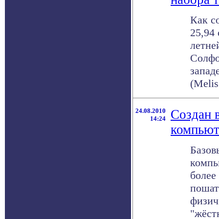
Как с
25,94
летне
Солфо
запад
(Melis
24.08.2010
Создан 
14:24
компьют
Базов
компь
более
пошат
физич
"жёстк