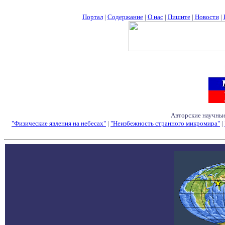
Портал
|
Содержание
|
О нас
|
Пишите
|
Новости
|
Авторские научные
"Физические явления на небесах"
|
"Неизбежность странного микромира"
|
Семинары - Конфе