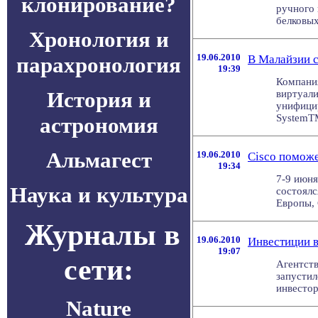
клонирование?
ручного 
белковых
Хронология и
19.06.2010
В Малайзии с
парахронология
19:39
Компания
История и
виртуал
унифицир
SystemTM
астрономия
Альмагест
19.06.2010
Cisco поможе
19:34
7-9 июня
Наука и культура
состоялс
Европы, 
Журналы в
19.06.2010
Инвестиции в
19:07
сети:
Агентств
запустил
инвестор
Nature