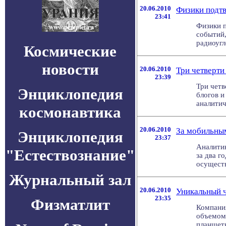
20.06.2010
Физики подтв
23:41
Физики п
событий
радиоугл
Космические
новости
20.06.2010
Три четверти
23:39
Три четв
Энциклопедия
блогов и
аналитиче
космонавтика
20.06.2010
За мобильны
Энциклопедия
23:37
Аналитик
"Естествознание"
за два г
осуществ
Журнальный зал
20.06.2010
Уникальный ч
23:35
Физматлит
Компания
объемом.
планшетн