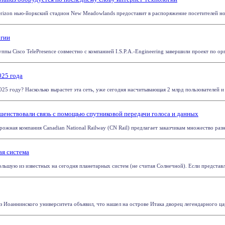
erizon нью-йоркский стадион New Meadowlands предоставит в распоряжение посетителей но
огии
пы Cisco TelePresence совместно с компанией I.S.P.A.-Engineering завершили проект по о
025 года
025 году? Насколько вырастет эта сеть, уже сегодня насчитывающая 2 млрд пользователей 
шенствовали связь с помощью спутниковой передачи голоса и данных
ожная компания Canadian National Railway (CN Rail) предлагает заказчикам множество разн
ая система
шую из известных на сегодня планетарных систем (не считая Солнечной). Если представле
 Иоаннинского университета объявил, что нашел на острове Итака дворец легендарного цар