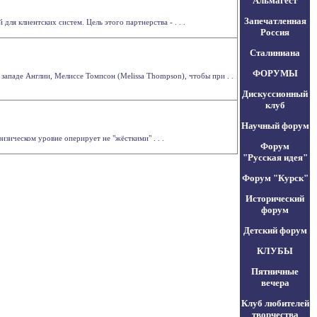
Альмагест
Запечатленная
я клиентских систем. Цель этого партнерства - . . .
Россия
Сталиниана
ФОРУМЫ
ападе Англии, Мелиссе Томпсон (Melissa Thompson), чтобы при . .
Дискуссионный
клуб
Научный форум
зическом уровне оперирует не "жёсткими" . . .
Форум
"Русская идея"
Форум "Курск"
Исторический
форум
Детский форум
КЛУБЫ
Пятничные
вечера
Клуб любителей
творчества