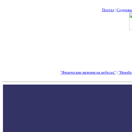
Портал
|
Содержа
"Физические явления на небесах"
|
"Неизбе