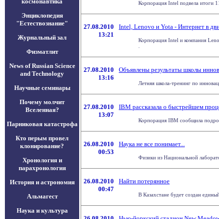
космонавтика
Корпорация Intel подвела итоги 1
Энциклопедия
"Естествознание"
27.08.2010
Intel, Lenovo и Yota - Интернет в д
13:21
Журнальный зал
Корпорация Intel и компания Leno
.
Физматлит
News of Russian Science
27.08.2010
Объявлены результаты школы инно
and Technology
13:16
Летняя школа-тренинг по иннова
Научные семинары
Почему молчит
27.08.2010
IBM рассказала о быстрейшем проц
Вселенная?
13:07
Корпорация IBM сообщила подробн
Парниковая катастрофа
Кто перым провел
26.08.2010
Наука не все понимает...
клонирование?
00:53
Физики из Национальной лаборато
Хронология и
парахронология
26.08.2010
Найти потерянное
История и астрономия
00:47
В Казахстане будет создан единый
Альмагест
Наука и культура
26.08.2010
Нью-йоркский стадион New Meadowl