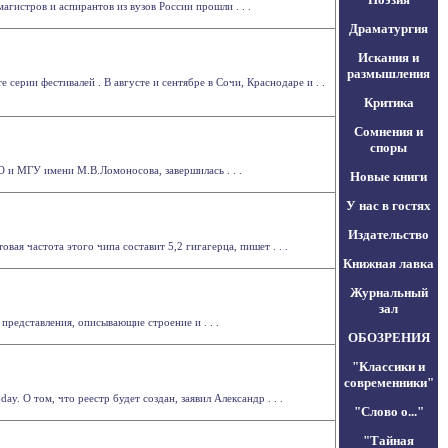
агистров и аспирантов из вузов России прошли . . .
Драматургия
Искания и
размышления
серии фестивалей . В августе и сентябре в Сочи, Краснодаре и . .
Критика
Сомнения и
споры
 и МГУ имени М.В.Ломоносова, завершилась . . .
Новые книги
У нас в гостях
Издательство
я частота этого чипа составит 5,2 гигагерца, пишет . . .
Книжная лавка
Журнальный
зал
редставления, описывающие строение и . . .
ОБОЗРЕНИЯ
"Классики и
современники"
. О том, что реестр будет создан, заявил Александр . . .
"Слово о..."
"Тайная