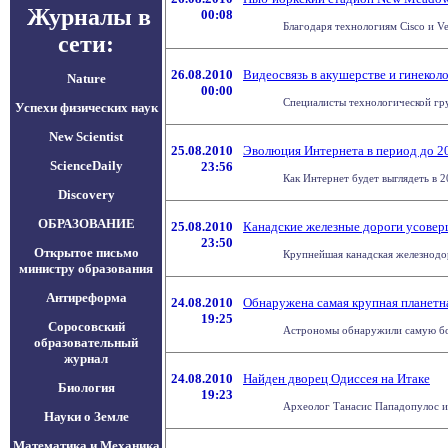
Журналы в
00:08
Благодаря технологиям Cisco и V
сети:
26.08.2010
Видеосвязь в акушерстве и гинекол
Nature
00:00
Специалисты технологической груп
Успехи физических наук
New Scientist
25.08.2010
Эволюция Интернета в период до 2
ScienceDaily
23:56
Как Интернет будет выглядеть в 2
Discovery
ОБРАЗОВАНИЕ
25.08.2010
Канадские железные дороги усовер
23:50
Открытое письмо
Крупнейшая канадская железнодор
министру образования
Антиреформа
24.08.2010
Обнаружена самая крупная планетн
19:25
Соросовский
Астрономы обнаружили самую боль
образовательный
журнал
24.08.2010
Найден дворец Одиссея на Итаке
Биология
19:23
Археолог Танасис Пападопулос из
Науки о Земле
Математика и Механика