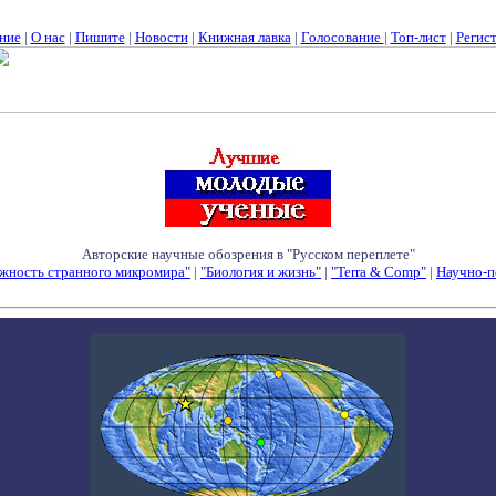
ние
|
О нас
|
Пишите
|
Новости
|
Книжная лавка
|
Голосование
|
Топ-лист
|
Регис
Авторские научные обозрения в "Русском переплете"
жность странного микромира"
|
"Биология и жизнь"
|
"Terra & Comp"
|
Научно-п
Семинары - Конференции - Симпозиумы - Конкурсы