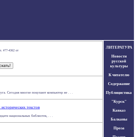
ЛИТЕРАТУРА
л. #77-4362 от
Новости
русской
культуры
К читателю
Содержание
Публицистика
га. Сегодня многие покупают компьютер не . . .
"Курск"
 исторических текстов
Кавказ
цати национальных библиотек, . . .
Балканы
Проза
Поэзия