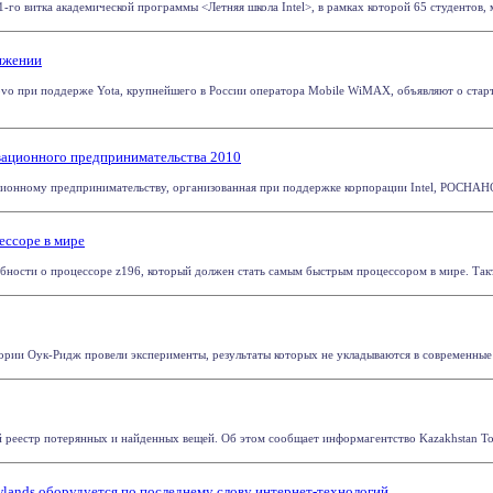
1-го витка академической программы <Летняя школа Intel>, в рамках которой 65 студентов, м
вижении
vo при поддерже Yota, крупнейшего в России оператора Mobile WiMAX, объявляют о старте 
вационного предпринимательства 2010
ционному предпринимательству, организованная при поддержке корпорации Intel, РОСНАНО
ессоре в мире
ости о процессоре z196, который должен стать самым быстрым процессором в мире. Тактова
рии Оук-Ридж провели эксперименты, результаты которых не укладываются в современные п
 реестр потерянных и найденных вещей. Об этом сообщает информагентство Kazakhstan Today
ands оборудуется по последнему слову интернет-технологий