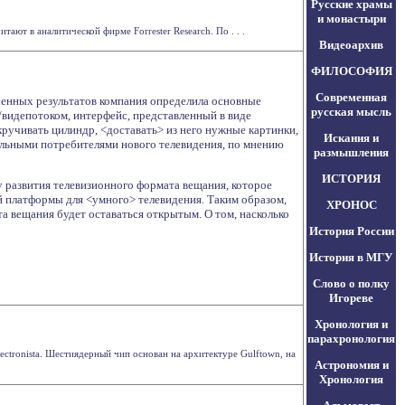
Русские храмы
и монастыри
ают в аналитической фирме Forrester Research. По . . .
Видеоархив
ФИЛОСОФИЯ
Современная
ученных результатов компания определила основные
русская мысль
/видепотоком, интерфейс, представленный в виде
ручивать цилиндр, <доставать> из него нужные картинки,
Искания и
альными потребителями нового телевидения, по мнению
размышления
ИСТОРИЯ
у развития телевизионного формата вещания, которое
й платформы для <умного> телевидения. Таким образом,
ХРОНОС
та вещания будет оставаться открытым. О том, насколько
История России
История в МГУ
Слово о полку
Игореве
Хронология и
парахронология
lectronista. Шестиядерный чип основан на архитектуре Gulftown, на
Астрономия и
Хронология