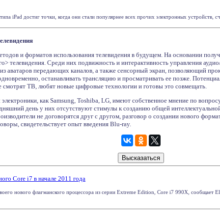
ипа iPad достиг точки, когда они стали популярнее всех прочих электронных устройств, счит
телевидения
 методов и форматов использования телевидения в будущем. На основании пол
го> телевидения. Среди них подвижность и интерактивность управления аудио
из аватаров передающих каналов, а также сенсорный экран, позволяющий прок
 одновременно, останавливать трансляцию и просматривать ее позже. Потенци
ые смотрят ТВ, любят новые цифровые технологии и готовы это совмещать.
 электроники, как Samsung, Toshiba, LG, имеют собственное мнение по вопрос
годняшний день у них отсутствуют стимулы к созданию общей интеллектуально
роизводители не договорятся друг с другом, разговор о создании нового форма
говоры, свидетельствует опыт введения Blu-ray.
ного Core i7 в начале 2011 года
своего нового флагманского процессора из серии Extreme Edition, Core i7 990X, сообщает E