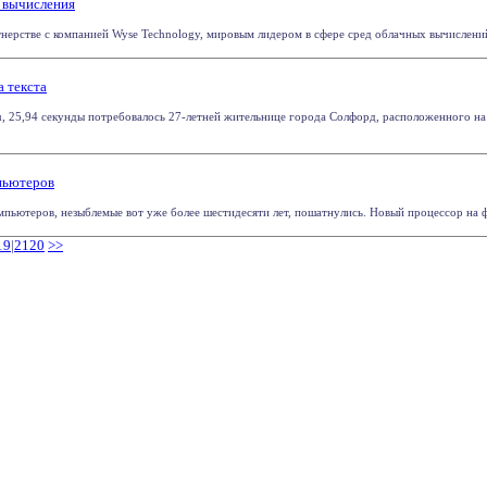
 вычисления
ерстве с компанией Wyse Technology, мировым лидером в сфере сред облачных вычислений дл
 текста
, 25,94 секунды потребовалось 27-летней жительнице города Солфорд, расположенного на з
пьютеров
пьютеров, незыблемые вот уже более шестидесяти лет, пошатнулись. Новый процессор на фи
19
|
2120
>>