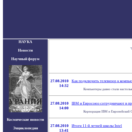
НАУКА
"
Новости
Научный форум
27.08.2010
Как подключить телевизор к компь
14:32
Компьютеры давно стали настольк
27.08.2010
IBM и Евросоюз сотрудничают в пр
14:00
Корпорация IBM и Европейский Со
Космические новости
27.08.2010
Итоги 11-й летней школы Intel
Энциклопедия
13:41