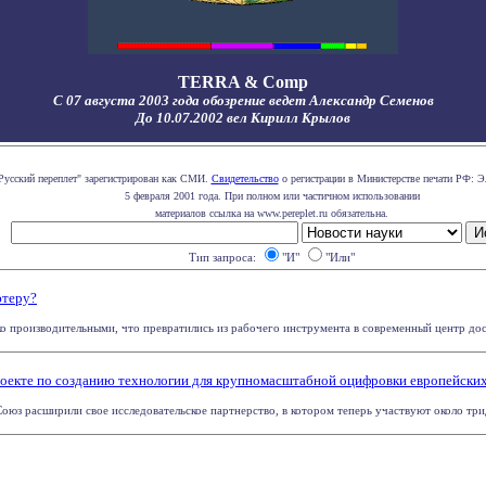
TERRA & Comp
С 07 августа 2003 года обозрение ведет Александр Семенов
До 10.07.2002 вел Кирилл Крылов
Русский переплет" зарегистрирован как СМИ.
Свидетельство
о регистрации в Министерстве печати РФ: Э
5 февраля 2001 года. При полном или частичном использовании
материалов ссылка на www.pereplet.ru обязательна.
Тип запроса:
"И"
"Или"
ютеру?
о производительными, что превратились из рабочего инструмента в современный центр досу
оекте по созданию технологии для крупномасштабной оцифровки европейских
юз расширили свое исследовательское партнерство, в котором теперь участвуют около трид