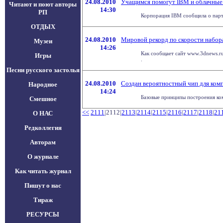
24.08.2010
Учащимся помогут IBM и облачные
Читают и поют авторы
14:30
РП
Корпорация IBM сообщила о партн
ОТДЫХ
24.08.2010
Мировой рекорд по скорости набора
Музеи
14:26
Как сообщает сайт www.3dnews.ru
Игры
.
Песни русского застолья
24.08.2010
Создан вероятностный чип для ком
Народное
14:24
Базовые принципы построения ком
Смешное
<<
2111
|2112|
2113
|
2114
|
2115
|
2116
|
2117
|
2118
|
21
О НАС
Редколлегия
Авторам
О журнале
Как читать журнал
Пишут о нас
Тираж
РЕСУРСЫ