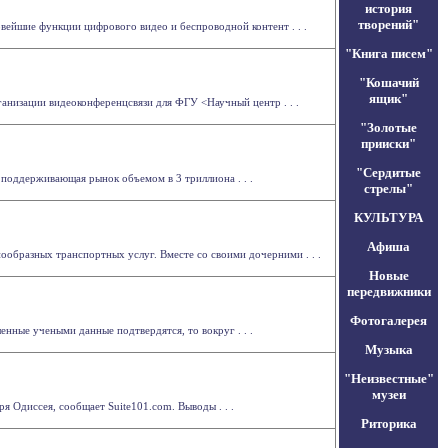
история
творений"
вейшие функции цифрового видео и беспроводной контент . . .
"Книга писем"
"Кошачий
ящик"
рганизации видеоконференцсвязи для ФГУ <Научный центр . . .
"Золотые
прииски"
"Сердитые
и поддерживающая рынок объемом в 3 триллиона . . .
стрелы"
КУЛЬТУРА
Афиша
ообразных транспортных услуг. Вместе со своими дочерними . . .
Новые
передвижники
Фотогалерея
нные учеными данные подтвердятся, то вокруг . . .
Музыка
"Неизвестные"
музеи
я Одиссея, сообщает Suite101.com. Выводы . . .
Риторика