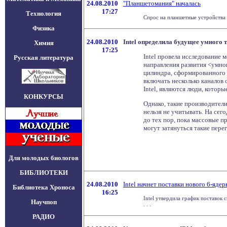
24.08.2010
"Планшетомания" началась
17:27
Технология
Спрос на планшетные устройства т
Физика
24.08.2010
Intel определила будущее умного 
Химия
17:25
Intel провела исследование
Русская литература
направления развития <умно
цилиндра, сформированного 
включать несколько каналов
Intel, являются люди, котор
КОНКУРСЫ
Однако, такие производители
нельзя не учитывать. На се
до тех пор, пока массовые п
могут затянуться такие пере
Для молодых биологов
БИБЛИОТЕКИ
24.08.2010
Intel начнет поставки нового 6-ядер
Библиотека Хроноса
16:25
Intel утвердила график поставок 
Научпоп
. . .
РАДИО