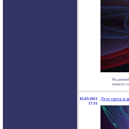
На данный
планету со
02.03.2021
Дуэт света и 
17:31