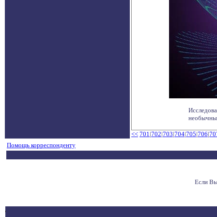
Исследова
необычные
<<
701
|
702
|
703
|
704
|
705
|
706
|
70
Помощь корреспонденту
Если Вы