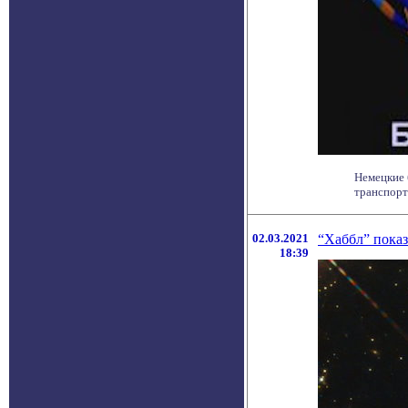
Немецкие 
транспорт
02.03.2021
“Хаббл” показ
18:39