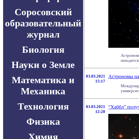
Соросовский
образовательный
журнал
Биология
Астрономы
находится 
Науки о Земле
03.03.2021
Астрономы на
Математика и
15:17
Междунаро
Механика
университе
Технология
03.03.2021
“Хаббл” полу
12:28
Физика
Химия