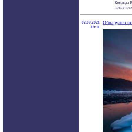
Команда Р
предупреж
02.03.2021
Обнаружен ис
19:11