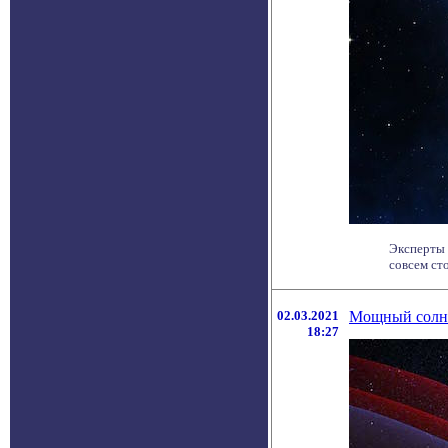
Эксперты 
совсем ст
02.03.2021
Мощный солне
18:27