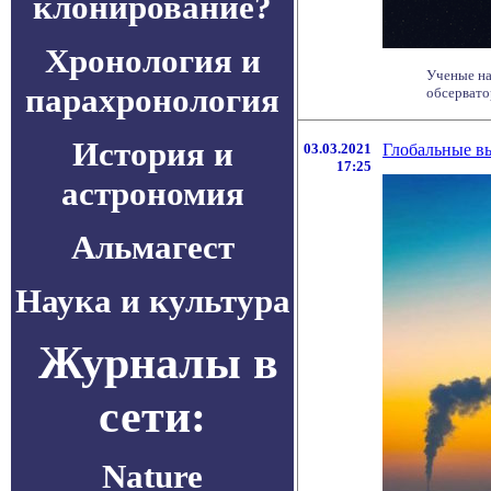
клонирование?
Хронология и
Ученые на
парахронология
обсервато
История и
03.03.2021
Глобальные в
17:25
астрономия
Альмагест
Наука и культура
Журналы в
сети:
Nature