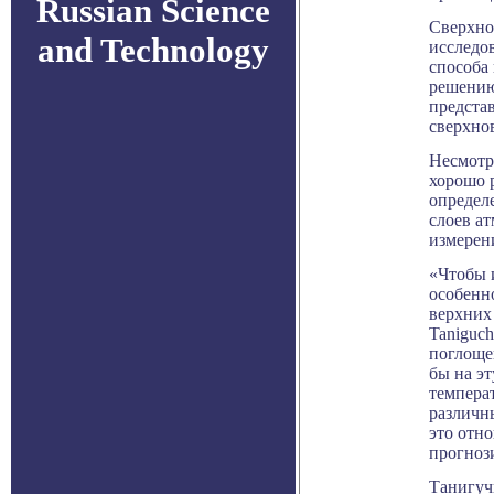
Russian Science
Сверхно
and Technology
исследов
способа
решению
предста
сверхно
Несмотр
хорошо р
определ
слоев а
измерен
«Чтобы 
особенно
верхних 
Taniguc
поглоще
бы на эт
темпера
различн
это отно
прогноз
Танигуч