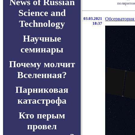
News of Russian
поляритон
Science and
03.03.2021
Обсерватория
Technology
18:37
Научные
семинары
Почему молчит
Вселенная?
Парниковая
катастрофа
Кто перым
провел