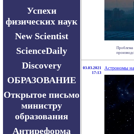
Успехи
физических наук
New Scientist
ScienceDaily
Проблема 
производст
Discovery
03.03.2021
Астрономы на
17:13
ОБРАЗОВАНИЕ
Открытое письмо
министру
образования
Антиреформа