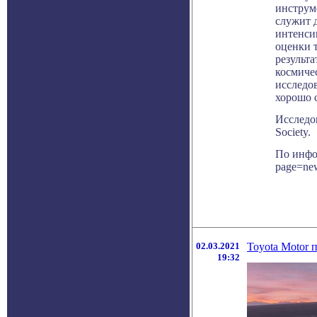
инструм
служит 
интенси
оценки т
результ
космичес
исследо
хорошо с
Исследов
Society.
По инфор
page=ne
02.03.2021
Toyota Motor 
19:32