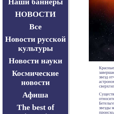
Наши баннеры
НОВОСТИ
Все
Новости русской
культуры
Новости науки
Красные
Космические
заверша
звезд о
новости
астроно
сверхги
Афиша
Существ
относите
Бетельг
The best of
звезды 
происход