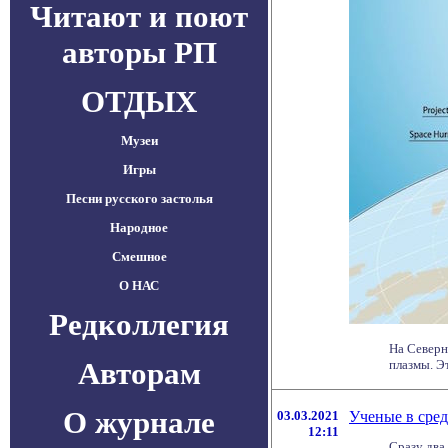
Читают и поют
авторы РП
ОТДЫХ
Музеи
Игры
Песни русского застолья
Народное
Смешное
О НАС
Редколлегия
На Северн
Авторам
плазмы. Эт
О журнале
03.03.2021
Ученые в сред
12:11
Сразу два