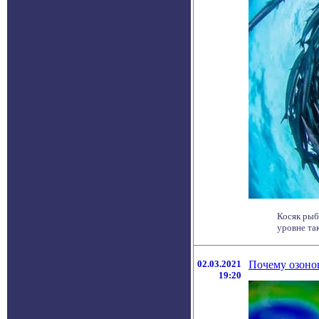
Косяк рыб
уровне та
02.03.2021
Почему озоно
19:20