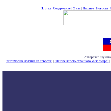
Портал
|
Содержание
|
О нас
|
Пишите
|
Новости
|
Авторские научные
"Физические явления на небесах"
|
"Неизбежность странного микромира"
|
Семинары - Конфе