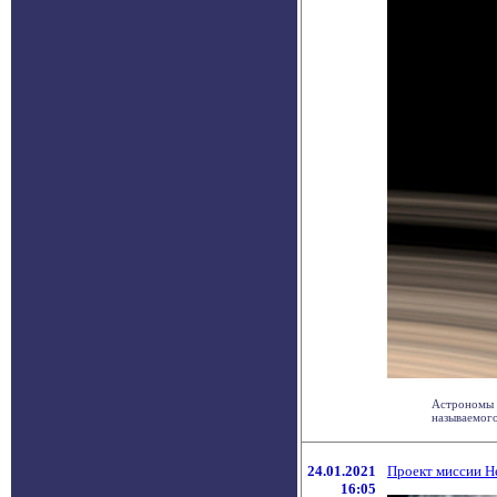
Астрономы 
называемого
24.01.2021
Проект миссии H
16:05