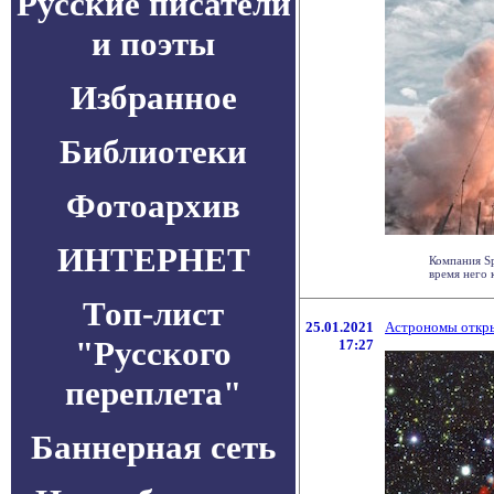
Русские писатели
и поэты
Избранное
Библиотеки
Фотоархив
ИНТЕРНЕТ
Компания Sp
время него к
Топ-лист
25.01.2021
Астрономы откры
"Русского
17:27
переплета"
Баннерная сеть