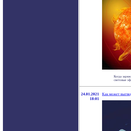
Когда заряж
световые эф
24.01.2021
Как может выгляд
18:01