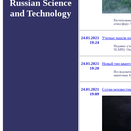
Russian Science
and Technology
Растительны
атмосферу ч
24.01.2021
Ученые нашли но
19:24
Недавно уче
SLABS). Они
24.01.2021
Новый тип квант
19:20
Исследовате
квантовые б
24.01.2021
Сотни неизвестн
19:09