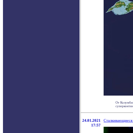
От Колумбии
суперконтин
24.01.2021
Сталкивающиеся 
17:57