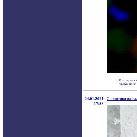
В то время 
чтобы не ко
24.01.2021
Синоптики назвал
17:38