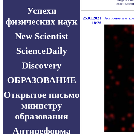
Когда косми
своей мисси
Успехи
25.01.2021
Астрономы откры
физических наук
18:26
New Scientist
ScienceDaily
Discovery
ОБРАЗОВАНИЕ
Открытое письмо
министру
образования
Антиреформа