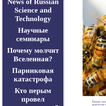
News of Russian
Science and
Technology
Научные
семинары
Почему молчит
Вселенная?
Парниковая
катастрофа
Кто перым
провел
Раньше гига
количество 