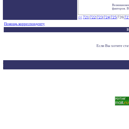
Возникновен
факторов. В
<<
721
|
722
|
723
|
724
|
725
|726|
72
Помощь корреспонденту
Н
Если Вы хотите ст