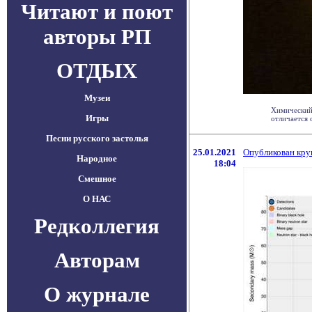
Читают и поют
авторы РП
ОТДЫХ
Музеи
Химический 
Игры
отличается 
Песни русского застолья
25.01.2021
Опубликован кру
Народное
18:04
Смешное
О НАС
Редколлегия
Авторам
О журнале