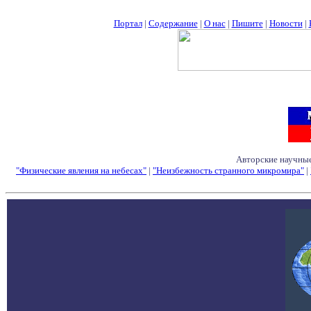
Портал
|
Содержание
|
О нас
|
Пишите
|
Новости
|
Авторские научные
"Физические явления на небесах"
|
"Неизбежность странного микромира"
|
Семинары - Конфе