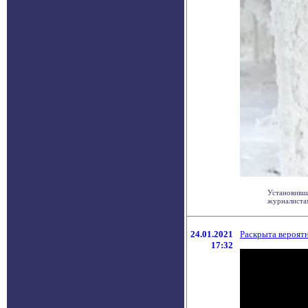
Установивша
журналистам
24.01.2021
Раскрыта вероят
17:32