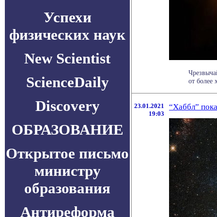
Успехи
физических наук
New Scientist
Чрезвыча
ScienceDaily
от более 
Discovery
23.01.2021
“Хаббл” пок
19:03
ОБРАЗОВАНИЕ
Открытое письмо
министру
образования
Антиреформа