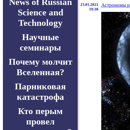
News of Russian
23.01.2021
Астрономы р
19:30
Science and
Technology
Научные
семинары
Почему молчит
Вселенная?
Парниковая
катастрофа
Кто перым
провел