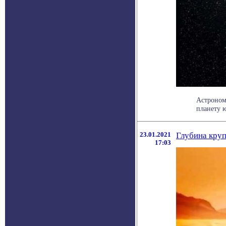
Астроном
планету ю
23.01.2021
Глубина круп
17:03