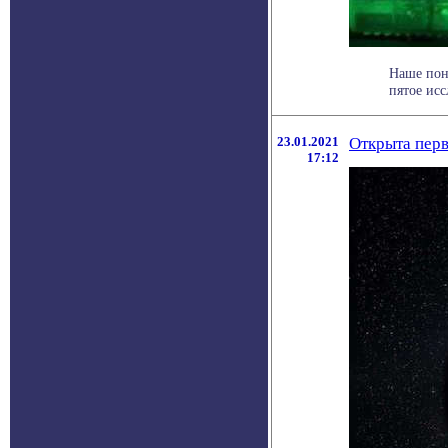
Наше пони
пятое исс
23.01.2021
Открыта перв
17:12