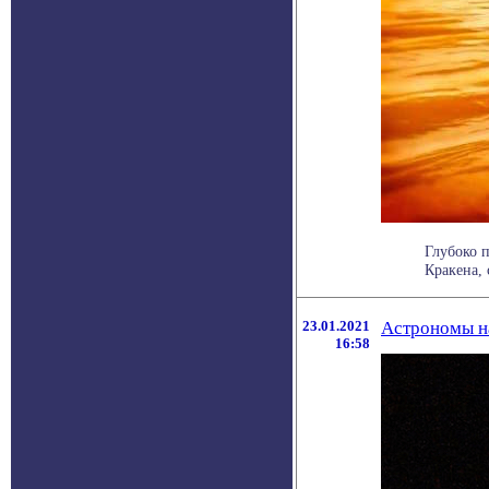
Глубоко 
Кракена, 
23.01.2021
Астрономы на
16:58