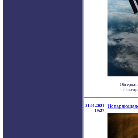
Обсерват
зафиксир
21.01.2021
Испаряющаяс
19:27