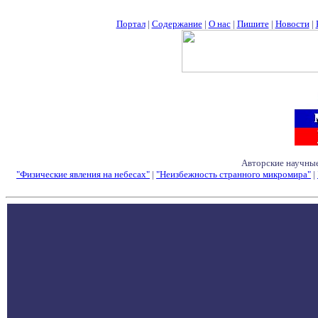
Портал
|
Содержание
|
О нас
|
Пишите
|
Новости
|
Авторские научные
"Физические явления на небесах"
|
"Неизбежность странного микромира"
|
Семинары - Конфе