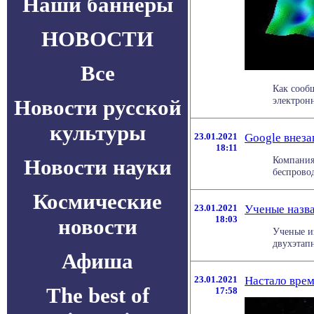
Наши баннеры
НОВОСТИ
Все
Как сооб
электронн
Новости русской
культуры
23.01.2021
Google внеза
18:11
Компания 
Новости науки
беспрово
Космические
23.01.2021
Ученые назв
18:03
новости
Ученые и
двухэтап
Афиша
23.01.2021
Настало врем
The best of
17:58