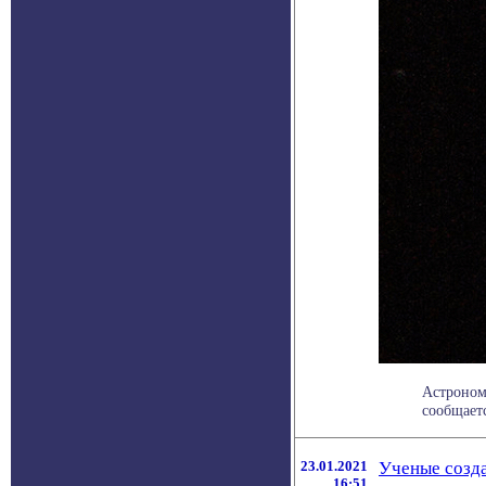
Астроном
сообщаетс
23.01.2021
Ученые созда
16:51