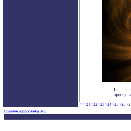
Из-за оче
пространс
<<
721
|
722
|
723
|
724
|
725
|
726
|72
Помощь корреспонденту