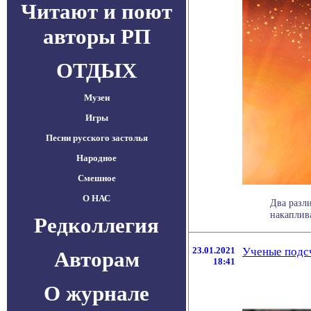
Читают и поют
авторы РП
ОТДЫХ
Музеи
Игры
Песни русского застолья
Народное
Смешное
О НАС
Два разл
накаплива
Редколлегия
23.01.2021
Ученые подсч
Авторам
18:41
О журнале