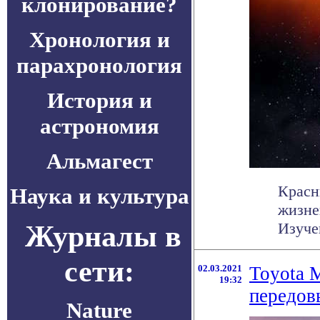
клонирование?
Хронология и
парахронология
История и
астрономия
Альмагест
Красн
Наука и культура
жизне
Журналы в
Изуче
сети:
02.03.2021
Toyota 
19:32
передов
Nature