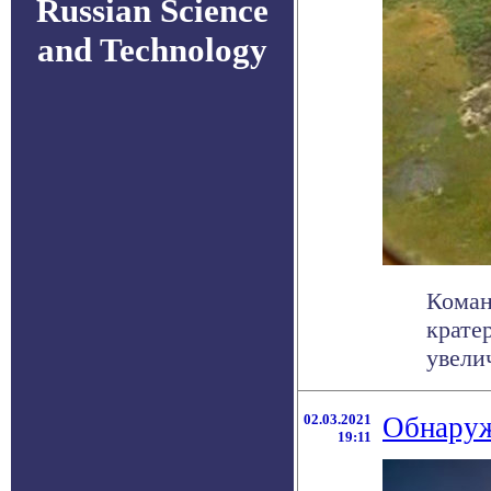
Russian Science
and Technology
Коман
крате
увели
02.03.2021
Обнаруж
19:11