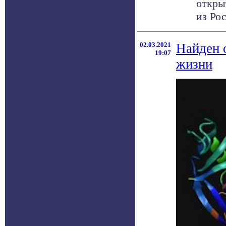
откры
из Ро
02.03.2021
Найден 
19:07
жизни