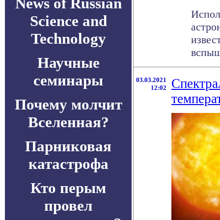
News of Russian
Испол
Science and
астро
Technology
извес
вспыше
Научные
семинары
03.03.2021
Спектра
12:02
темпера
Почему молчит
Вселенная?
Парниковая
катастрофа
Кто перым
провел