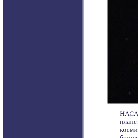
НАСА 
плане
косми
биполя