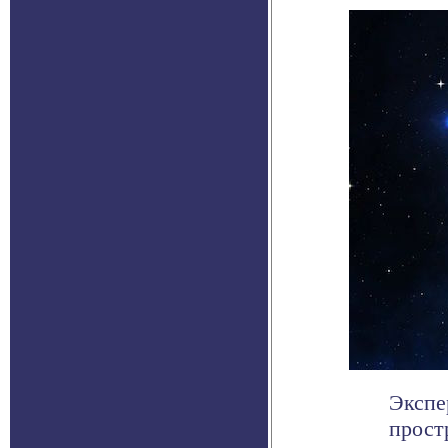
Экспе
прост