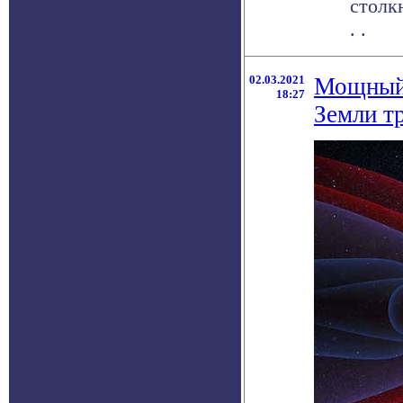
столк
. .
02.03.2021
Мощный 
18:27
Земли т