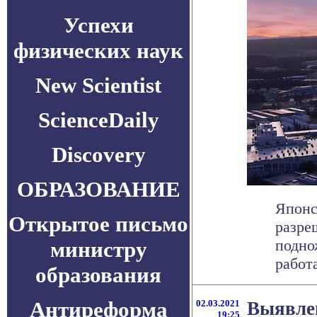
Успехи
физических наук
New Scientist
ScienceDaily
Discovery
ОБРАЗОВАНИЕ
Японс
Открытое письмо
разре
подно
министру
работа
образования
Антиреформа
02.03.2021
Выявле
19:25