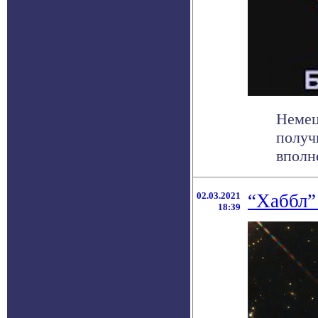
Немец
получ
вполн
02.03.2021
“Хаббл”
18:39