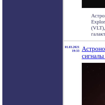
Астро
Explo
(VLT)
галак
01.03.2021
Астроно
19:33
сигналы