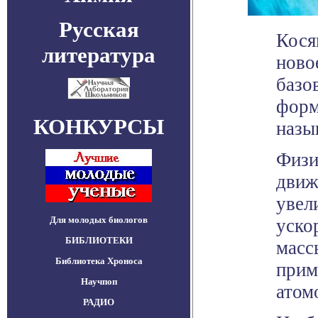
Русская
Кося
литература
ново
базо
форм
КОНКУРСЫ
назы
Физи
движ
увел
Для молодых биологов
уско
БИБЛИОТЕКИ
масс
Библиотека Хроноса
прим
Научпоп
атом
РАДИО