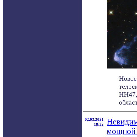
Новое
телес
HH47,
области
02.03.2021
Невидим
18:32
мощной 