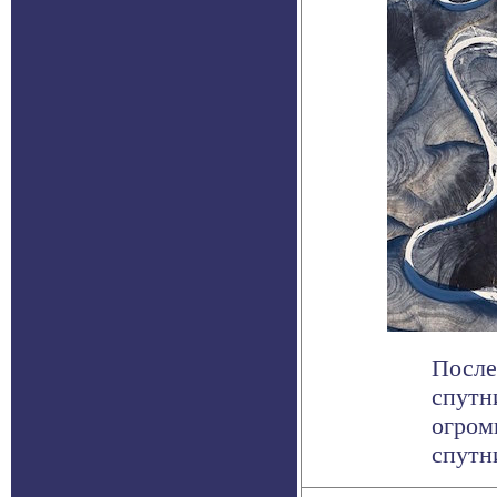
После
спутн
огром
спутни