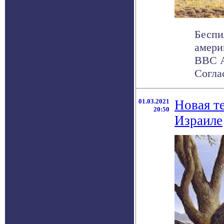
Беспи
амери
ВВС А
Соглас
01.03.2021
Новая т
20:50
Израиле