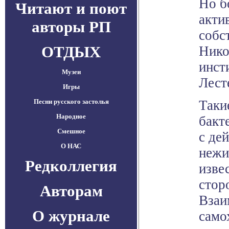
Но б
Читают и поют
акти
авторы РП
собс
ОТДЫХ
Нико
инст
Музеи
Лест
Игры
Песни русского застолья
Таки
Народное
бакт
Смешное
с де
О НАС
нежи
Редколлегия
изве
стор
Авторам
Взаи
О журнале
само