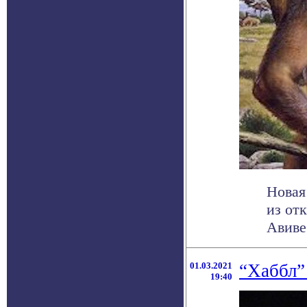
Новая
из от
Авиве
01.03.2021
“Хаббл”
19:40