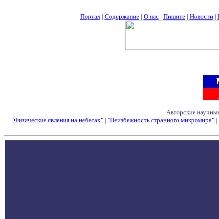
Портал
|
Содержание
|
О нас
|
Пишите
|
Новости
|
Авторские научные
"Физические явления на небесах"
|
"Неизбежность странного микромира"
|
Семинары - Конфе