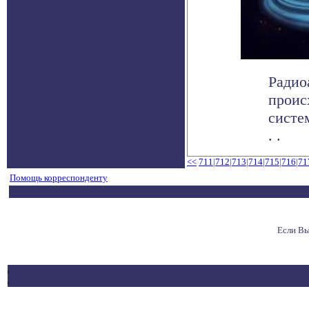
Радио
проис
систем
. .
<<
711
|
712
|
713
|
714
|
715
|
716
|
71
Помощь корреспонденту
Если Вы