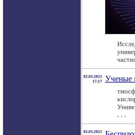
Иссле
униве
частиц
02.03.2021
Ученые 
17:17
тмосф
кисло
Униве
. . .
02.03.2021
Беспило