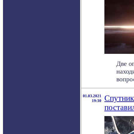
Две о
наход
вопрос
01.03.2021
Спутник
19:30
постави