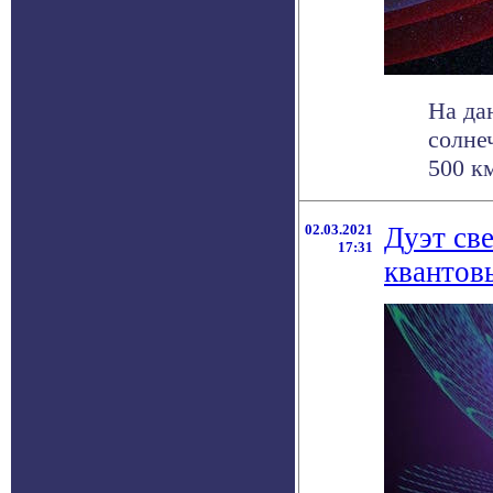
На да
солне
500 к
02.03.2021
Дуэт св
17:31
квантов