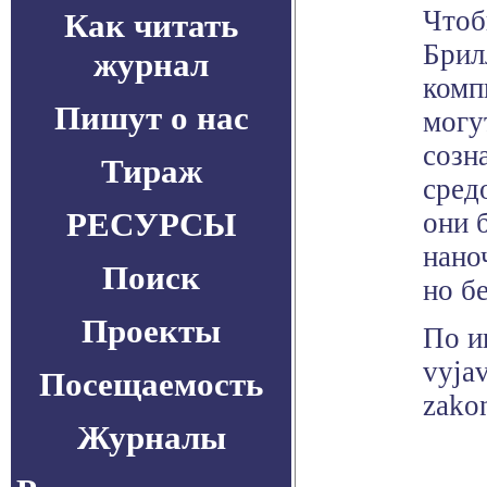
Чтоб
Как читать
Брил
журнал
комп
Пишут о нас
могу
созн
Тираж
сред
РЕСУРСЫ
они 
нано
Поиск
но б
Проекты
По и
vyjav
Посещаемость
zakon
Журналы