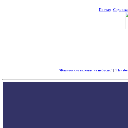
Портал
|
Содержа
"Физические явления на небесах"
|
"Неизбе