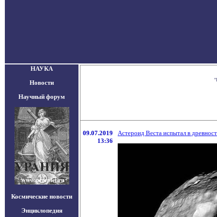
НАУКА
"
Новости
Научный форум
09.07.2019
Астероид Веста испытал в древнос
13:36
Космические новости
Энциклопедия