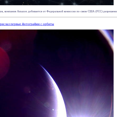
в, компания Amazon добивается от Федеральной комиссии по связи США (FCC) разрешения на
прислал первые фотографии с орбиты