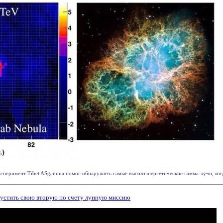
сперимент Tibet ASgamma помог обнаружить самые высокоэнергетические гамма-лучи, когда
апустить свою вторую по счету лунную миссию