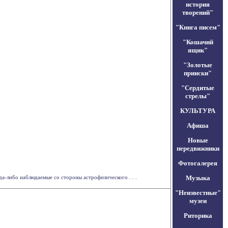
история
творений"
"Книга писем"
"Кошачий
ящик"
"Золотые
прииски"
"Сердитые
стрелы"
КУЛЬТУРА
Афиша
Новые
передвижники
Фотогалерея
-либо наблюдаемые со стороны астрофизического . . .
Музыка
"Неизвестные"
музеи
Риторика