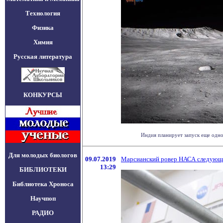
Технология
Физика
Химия
Русская литература
КОНКУРСЫ
Индия планирует запуск еще одно
Для молодых биологов
09.07.2019
Марсианский ровер НАСА следующе
13:29
БИБЛИОТЕКИ
Библиотека Хроноса
Научпоп
РАДИО