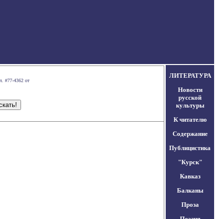
ЛИТЕРАТУРА
л. #77-4362 от
Новости
русской
культуры
К читателю
Содержание
Публицистика
"Курск"
Кавказ
Балканы
Проза
Поэзия