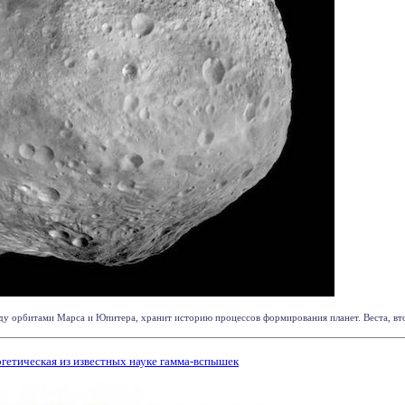
 орбитами Марса и Юпитера, хранит историю процессов формирования планет. Веста, второ
гетическая из известных науке гамма-вспышек