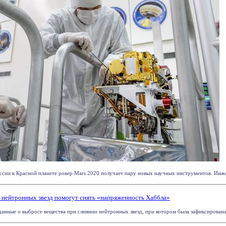
сии к Красной планете ровер Mars 2020 получает пару новых научных инструментов. Инжен
 нейтронных звезд помогут снять «напряженность Хаббла»
анные о выбросе вещества при слиянии нейтронных звезд, при котором была зафиксирована г