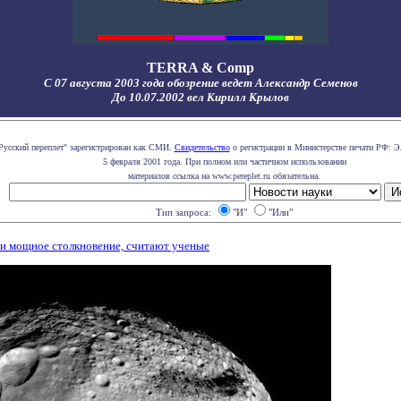
TERRA & Comp
С 07 августа 2003 года обозрение ведет Александр Семенов
До 10.07.2002 вел Кирилл Крылов
Русский переплет" зарегистрирован как СМИ.
Свидетельство
о регистрации в Министерстве печати РФ: Э
5 февраля 2001 года. При полном или частичном использовании
материалов ссылка на www.pereplet.ru обязательна.
Тип запроса:
"И"
"Или"
ти мощное столкновение, считают ученые