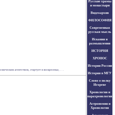
Русские храмы
и монастыри
Видеоархив
ФИЛОСОФИЯ
Современная
русская мысль
Искания и
размышления
ИСТОРИЯ
ХРОНОС
История России
ческим агентством, стартует в воскресенье, . . .
История в МГУ
Слово о полку
Игореве
Хронология и
парахронология
Астрономия и
Хронология