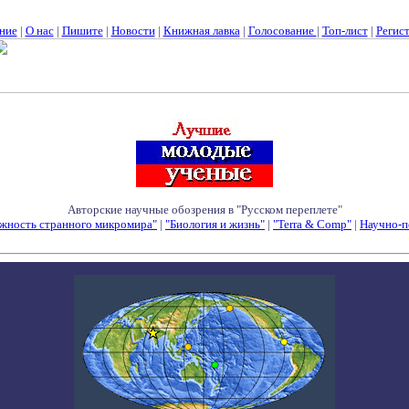
ние
|
О нас
|
Пишите
|
Новости
|
Книжная лавка
|
Голосование
|
Топ-лист
|
Регис
Авторские научные обозрения в "Русском переплете"
жность странного микромира"
|
"Биология и жизнь"
|
"Terra & Comp"
|
Научно-п
Семинары - Конференции - Симпозиумы - Конкурсы