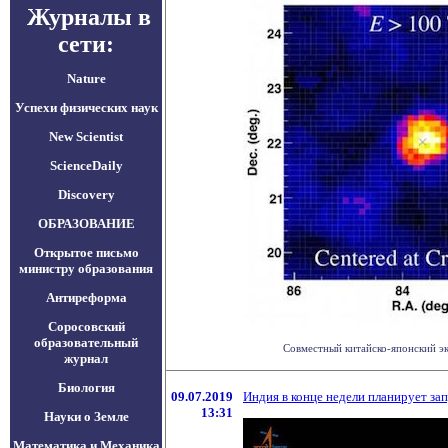
Журналы в
сети:
Nature
Успехи физических наук
New Scientist
ScienceDaily
Discovery
ОБРАЗОВАНИЕ
Открытое письмо
министру образования
Антиреформа
Соросовский
образовательный
Совместный китайско-японский эк
журнал
Биология
09.07.2019
Индия в конце недели планирует з
13:31
Науки о Земле
Математика и Механика