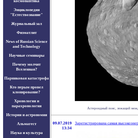
космонавтика
Энциклопедия
"Естествознание"
Журнальный зал
Физматлит
News of Russian Science
and Technology
Научные семинары
Почему молчит
Вселенная?
Парниковая катастрофа
Кто перым провел
клонирование?
Хронология и
парахронология
Астероидный пояс, лежащий между
История и астрономия
09.07.2019
Зарегистрирована самая высокоэнер
Альмагест
13:34
Наука и культура