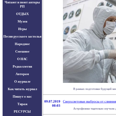
Читают и поют авторы
РП
ОТДЫХ
Музеи
Игры
Песни русского застолья
Народное
Смешное
О НАС
Редколлегия
Авторам
О журнале
Как читать журнал
В рамках подготовки будущей мис
Пишут о нас
09.07.2019
Сверхсветовые выбросы от слияния
Тираж
08:03
Астрофизики тщательно изучили д
РЕСУРСЫ