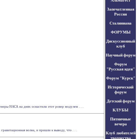
Альмагест
Запечатленная
Россия
Сталиниана
ФОРУМЫ
Дискуссионный
клуб
Научный форум
Форум
"Русская идея"
Форум "Курск"
Исторический
форум
Детский форум
еры НАСА на днях оснастили этот ровер модулем . . .
КЛУБЫ
Пятничные
вечера
равитационная волна, и пришли к выводу, что . . .
Клуб любителей
творчества