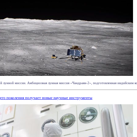
й лунной миссии. Амбициозная лунная миссия «Чандраян-2», подготовленная индийским косми
го поколения получает новые научные инструменты