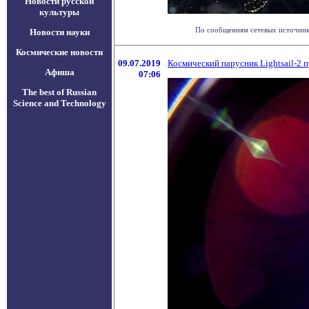
Новости русской
культуры
По сообщениям сетевых источнико
Новости науки
Космические новости
09.07.2019
Космический парусник Lightsail-2 
Афиша
07:06
The best of Russian
Science and Technology