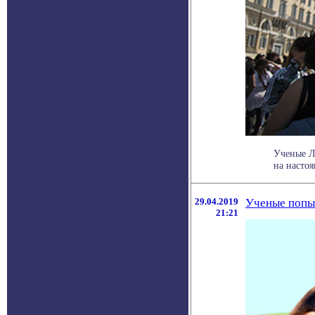
Ученые Л
на насто
29.04.2019
Ученые попыт
21:21