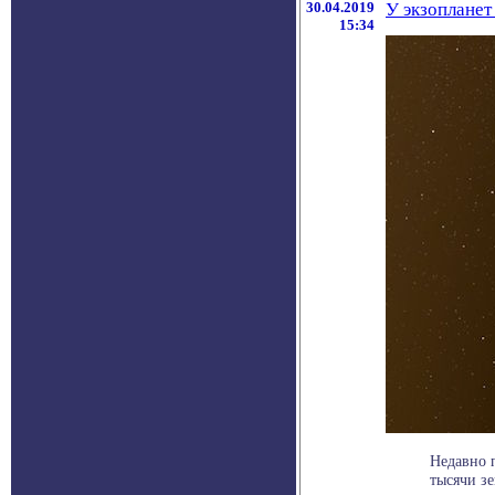
30.04.2019
У экзопланет
15:34
Недавно 
тысячи зе