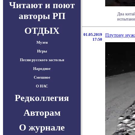
Читают и поют
авторы РП
Два кита
испытани
ОТДЫХ
01.05.2019
Плутону нужн
17:50
Музеи
Игры
Песни русского застолья
Народное
Смешное
О НАС
Редколлегия
Авторам
О журнале