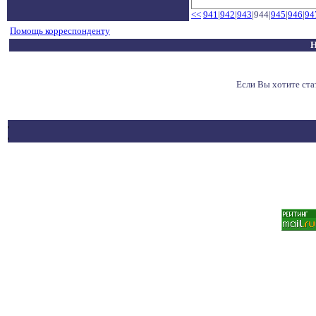
<<
941
|
942
|
943
|944|
945
|
946
|
94
Помощь корреспонденту
Н
Если Вы хотите ст