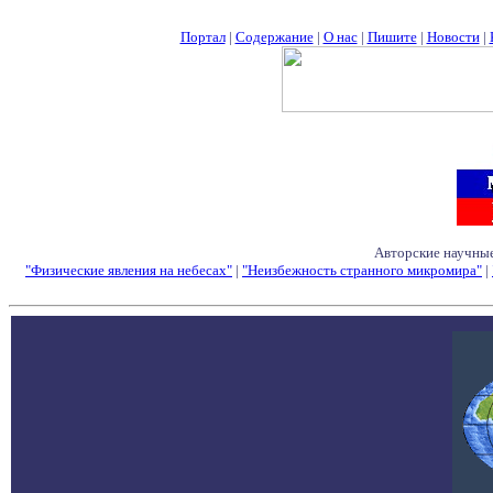
Портал
|
Содержание
|
О нас
|
Пишите
|
Новости
|
Авторские научные
"Физические явления на небесах"
|
"Неизбежность странного микромира"
|
Семинары - Конфе