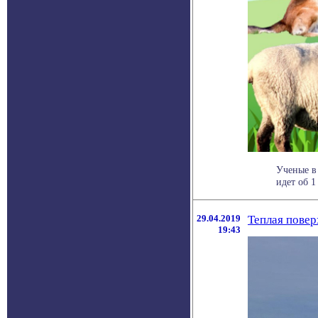
Ученые в 
идет об 1
29.04.2019
Теплая повер
19:43