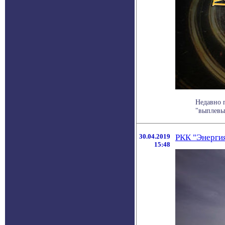
Недавно 
"выплевыв
30.04.2019
РКК "Энергия
15:48