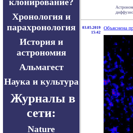
клонирование?
Астроном
диффузног
Хронология и
парахронология
03.05.2019
Объяснена пр
15:42
История и
астрономия
Альмагест
Наука и культура
Журналы в
сети:
Nature