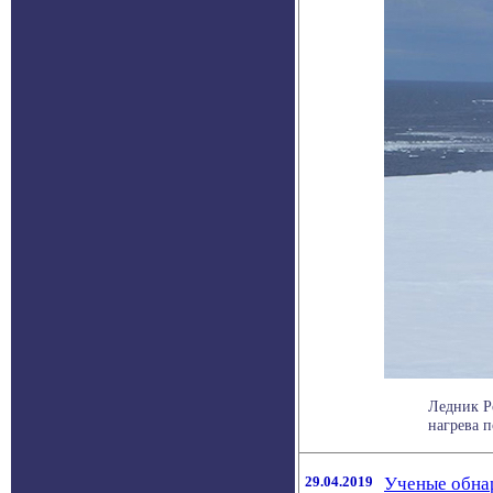
Ледник Р
нагрева п
29.04.2019
Ученые обнар