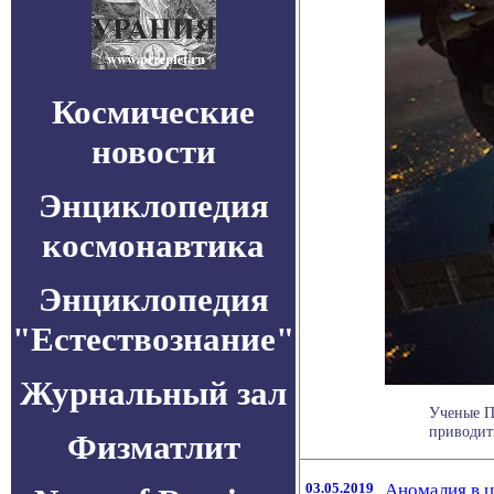
Космические
новости
Энциклопедия
космонавтика
Энциклопедия
"Естествознание"
Журнальный зал
Ученые П
приводит
Физматлит
03.05.2019
Аномалия в 