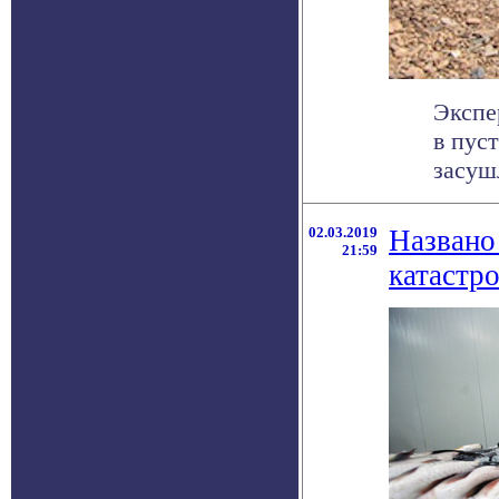
Экспе
в пус
засуш
02.03.2019
Названо
21:59
катастр