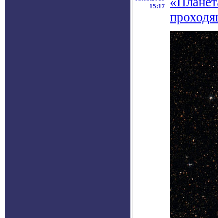
«Планет
15:17
проходя