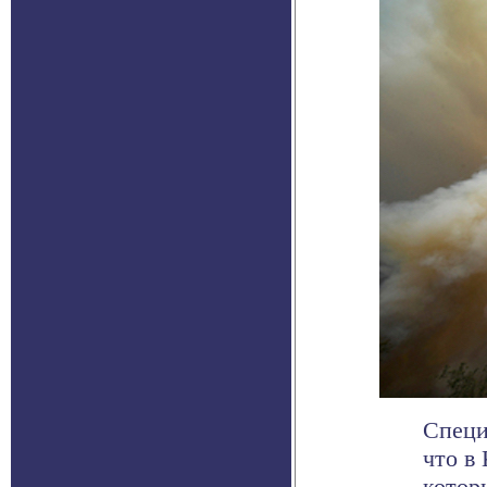
Специ
что в
котор