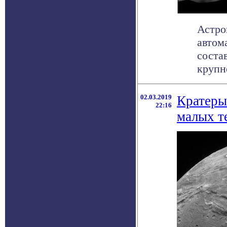
Астро
автом
соста
крупно
02.03.2019
Кратеры
22:16
малых т