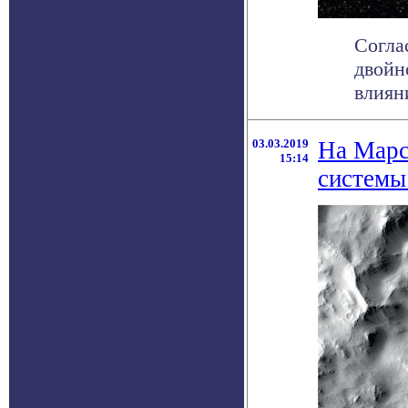
Согла
двойн
влиян
03.03.2019
На Марс
15:14
системы