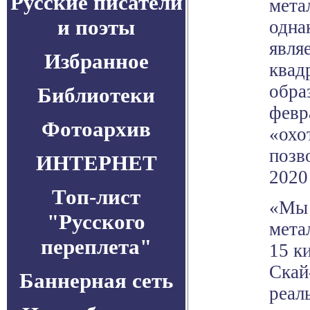
Русские писатели
мета
и поэты
одна
явля
Избранное
квад
обра
Библиотеки
февр
Фотоархив
«охо
позв
ИНТЕРНЕТ
2020 
Топ-лист
«Мы 
"Русского
мета
переплета"
15 к
Скай
Баннерная сеть
реал