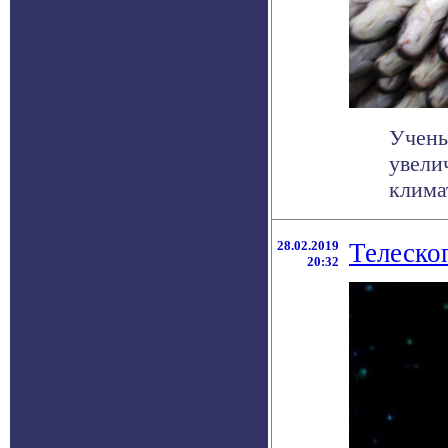
Учены
увели
клима
28.02.2019
Телескоп
20:32