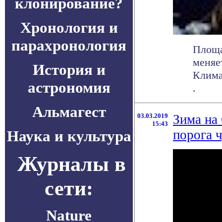
клонирование?
Хронология и
парахронология
Площа
меняе
История и
Клима
астрономия
.
Альмагест
03.03.2019
Зима на
15:43
Наука и культура
порога 
Журналы в
сети:
Nature