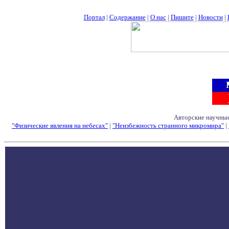
Портал
|
Содержание
|
О нас
|
Пишите
|
Новости
|
Авторские научные
"Физические явления на небесах"
|
"Неизбежность странного микромира"
|
Семинары - Конфе