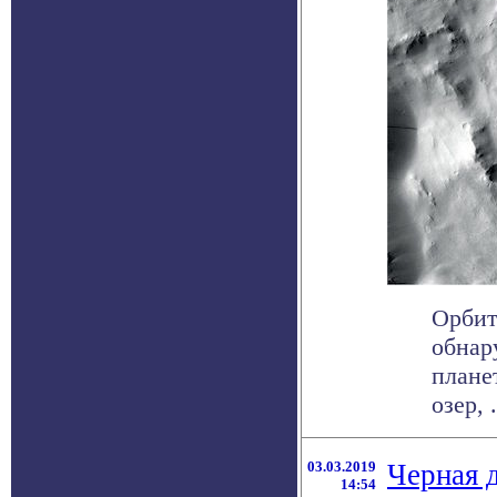
Орбит
обнар
плане
озер, .
03.03.2019
Черная 
14:54