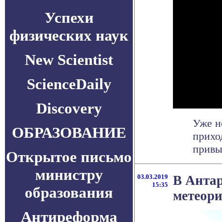
Успехи
физических наук
New Scientist
ScienceDaily
Discovery
Уже н
ОБРАЗОВАНИЕ
прихо
привы
Открытое письмо
министру
03.03.2019
В Анта
15:35
образования
метеори
Антиреформа