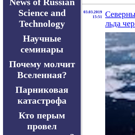
News of Russian
Science and
03.03.2019
Северны
15:51
Technology
льда чер
Научные
семинары
Почему молчит
Вселенная?
Парниковая
катастрофа
Кто перым
провел