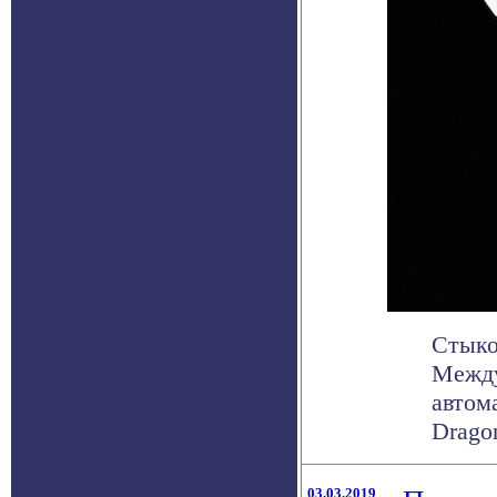
Стыко
Между
автом
Dragon
03.03.2019