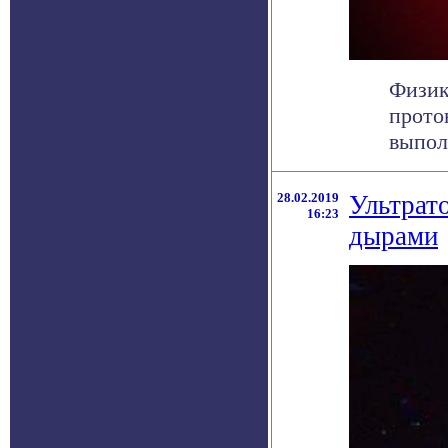
Физик
прото
выпол
28.02.2019
Ультрат
16:23
дырами