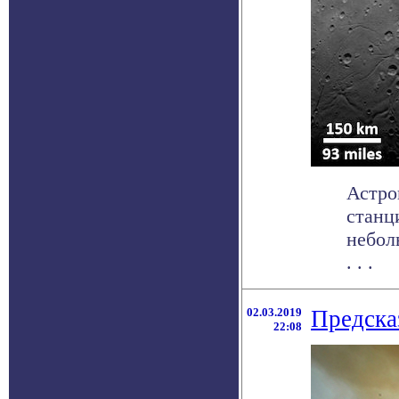
Астро
станц
небол
. . .
02.03.2019
Предска
22:08