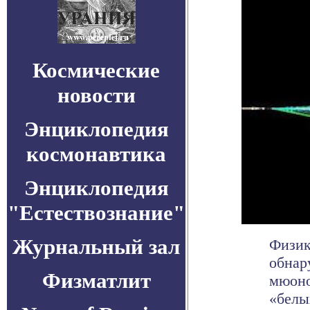
Космические
новости
Энциклопедия
космонавтика
Энциклопедия
"Естествознание"
Журнальный зал
Физик
обнар
Физматлит
мюоно
«белых