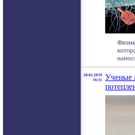
Физик
котор
наноск
28.02.2019
Ученые 
16:11
потепле