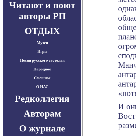
Читают и поют
одна
авторы РП
обла
обще
ОТДЫХ
план
Музеи
огро
Игры
спод
Песни русского застолья
Манч
Народное
анта
Смешное
анта
О НАС
«пот
Редколлегия
И он
Авторам
Вост
разм
О журнале