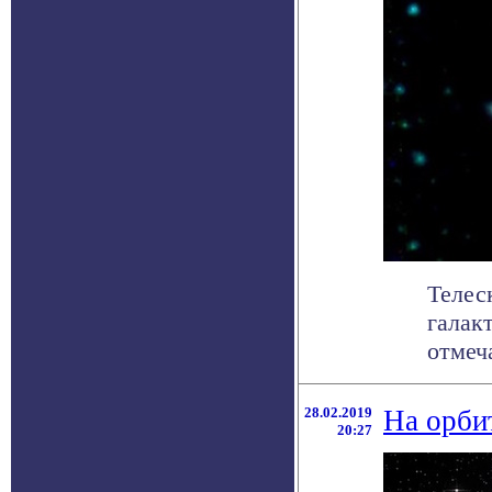
Телеск
галак
отмеча
28.02.2019
На орби
20:27