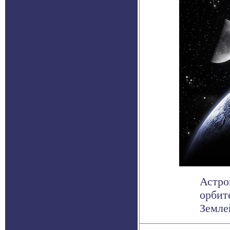
Астро
орбит
Землей