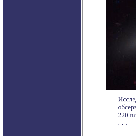
Иссле
обсер
220 п
. . .