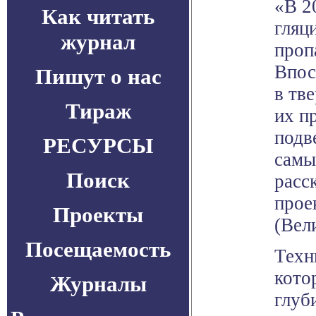
«В 2
Как читать
гляц
журнал
проп
Впос
Пишут о нас
в тв
Тираж
их п
подв
РЕСУРСЫ
самы
Поиск
расс
прое
Проекты
(Вел
Посещаемость
Техн
кото
Журналы
глуб