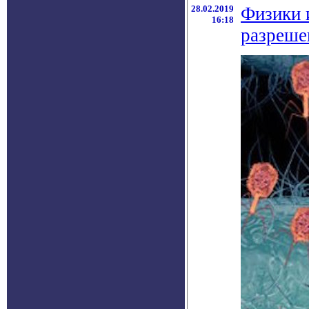
28.02.2019
Физики 
16:18
разреше