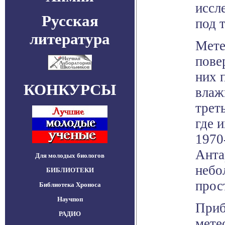
иссл
Русская
под 
литература
Мете
пове
них 
КОНКУРСЫ
влаж
трет
где 
1970
Анта
Для молодых биологов
небо
БИБЛИОТЕКИ
прос
Библиотека Хроноса
Научпоп
Приб
РАДИО
мете