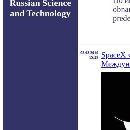
По ин
Russian Science
obna
and Technology
prede
03.03.2019
SpaceX 
15:29
Междуна