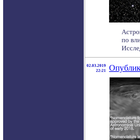
Астро
по вл
Исслед
02.03.2019
Опублик
22:21