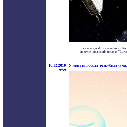
В начале декабря к астероиду Б
полетит китайский аппарат "Чанъэ-
18.12.2018
Ученые из России "разрубили на ча
19:59