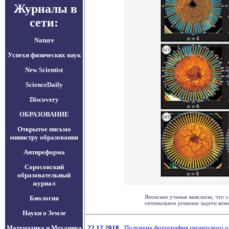
Журналы в
сети:
Nature
Успехи физических наук
New Scientist
ScienceDaily
Discovery
ОБРАЗОВАНИЕ
Открытое письмо
министру образования
Антиреформа
Соросовский
образовательный
журнал
Японские ученые выяснили, что 
Биология
оптимальное решение задачи комми
Науки о Земле
Математика и Механика
22.12.2018
Получена фотография гигантского о