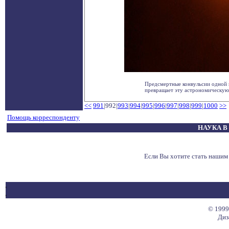
Предсмертные конвульсии одной и
превращает эту астрономическую с
<<
991
|992|
993
|
994
|
995
|
996
|
997
|
998
|
999
|
1000
>>
Помощь корреспонденту
НАУКА В
Если Вы хотите стать наши
© 1999
Диз