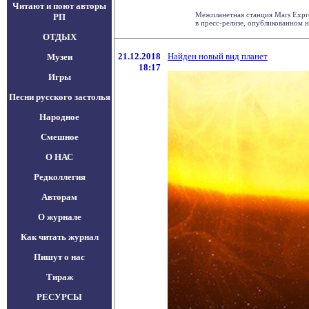
Читают и поют авторы
Межпланетная станция Mars Expre
РП
в пресс-релизе, опубликованном на
ОТДЫХ
21.12.2018
Найден новый вид планет
Музеи
18:17
Игры
Песни русского застолья
Народное
Смешное
О НАС
Редколлегия
Авторам
О журнале
Как читать журнал
Пишут о нас
Тираж
РЕСУРСЫ