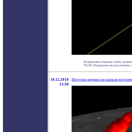
Астрономы открыли самое далекое
VG18 обнаружен на расстоянии, бо
18.12.2018
Изотопы магния рассказали истор
13:50