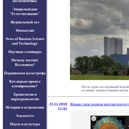
космонавтика
Энциклопедия
"Естествознание"
Журнальный зал
Физматлит
News of Russian Science
and Technology
Научные семинары
Почему молчит
Вселенная?
Парниковая катастрофа
Кто перым провел
клонирование?
После серии исследований возде
угольных электростанций группа у
Хронология и
парахронология
23.12.2018
Живая слизь решила математическу
История и астрономия
12:42
Альмагест
Наука и культура