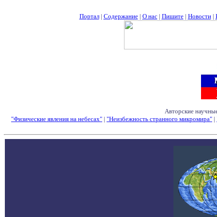
Портал
|
Содержание
|
О нас
|
Пишите
|
Новости
|
Авторские научные
"Физические явления на небесах"
|
"Неизбежность странного микромира"
|
Семинары - Конфе