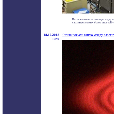
После нескольких месяцев задер
характеризуемых более высокой то
18.12.2018
Физики зажали каплю между эласти
13:59