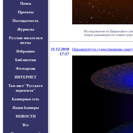
Поиск
Проекты
Посещаемость
Журналы
Исследователи из Цюрихского ун
новую разновидность планет класса
Русские писатели и
поэты
21.12.2018
Опровергнуто существование сингу
Избранное
17:17
Библиотеки
Фотоархив
ИНТЕРНЕТ
Топ-лист "Русского
переплета"
Баннерная сеть
Наши баннеры
НОВОСТИ
Все