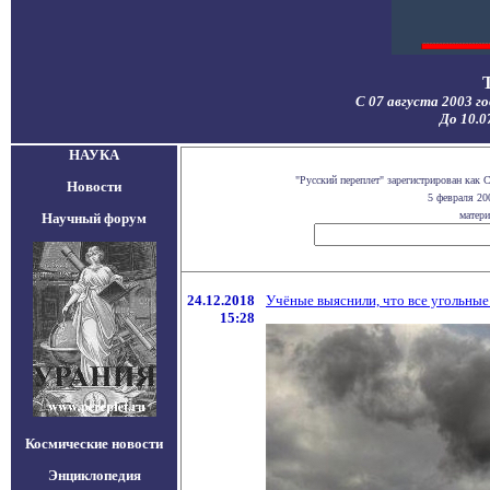
С 07 августа 2003 г
До 10.0
НАУКА
"Русский переплет" зарегистрирован как
Новости
5 февраля 20
матери
Научный форум
24.12.2018
Учёные выяснили, что все угольные
15:28
Космические новости
Энциклопедия