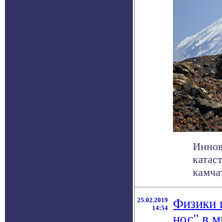
Иннов
катас
камча
25.02.2019
Физики 
14:54
нос" в 