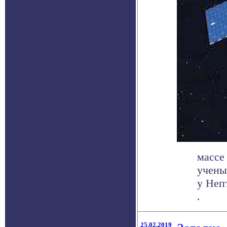
массе
учены
у Неп
.
25.02.2019