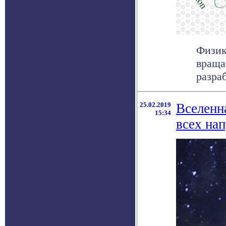
Физик
враща
разраб
25.02.2019
Вселенн
15:34
всех на