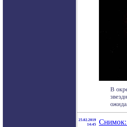
В окр
звезд
ожидал
25.02.2019
Снимок:
14:45