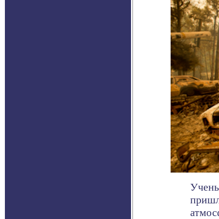
Учены
пришл
атмос