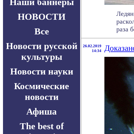
Наши баннеры
Ледян
НОВОСТИ
раско
раза 
Все
Новости русской
26.02.2019
Доказан
14:34
культуры
Новости науки
Космические
новости
Афиша
The best of