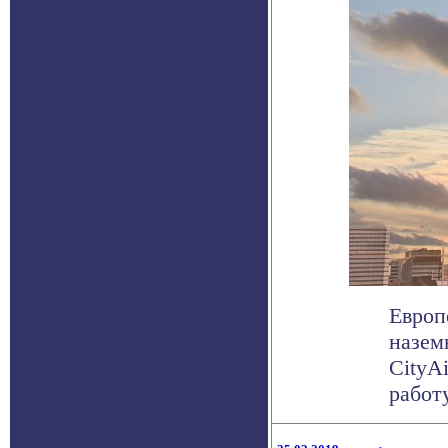
Европ
назем
CityA
работу 