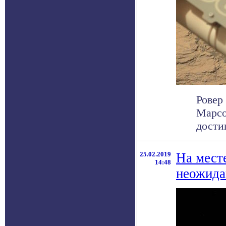
Ровер
Марсо
достиг
25.02.2019
На мест
14:48
неожида