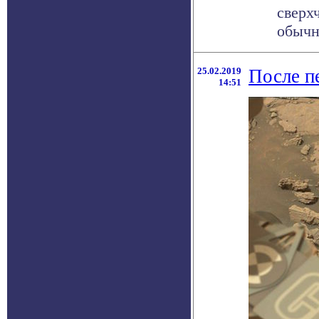
сверх
обычны
25.02.2019
После п
14:51