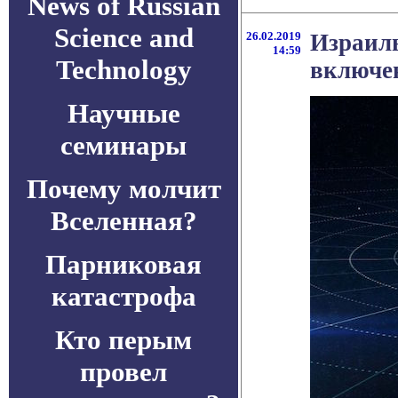
News of Russian
Science and
26.02.2019
Израил
14:59
Technology
включен
Научные
семинары
Почему молчит
Вселенная?
Парниковая
катастрофа
Кто перым
провел