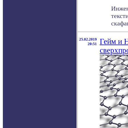
Инжен
текст
скафан
25.02.2019
Гейм и 
20:51
сверхпр