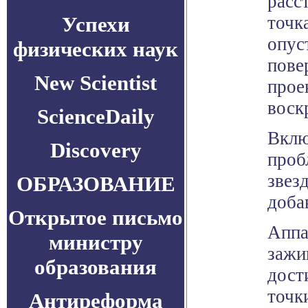
расс
Успехи
точк
опус
физических наук
пове
New Scientist
прое
воск
ScienceDaily
Вклю
Discovery
проб
звез
ОБРАЗОВАНИЕ
доба
Открытое письмо
Аппа
министру
зажи
образования
дост
точк
Антиреформа