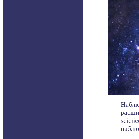
Наблю
расши
scienc
наблюд