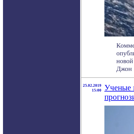
Комме
опубл
новой
Джон .
25.02.2019
Ученые 
15:00
прогноз