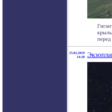
Гиган
крыль
перед
25.02.2019
Экзопла
14:28