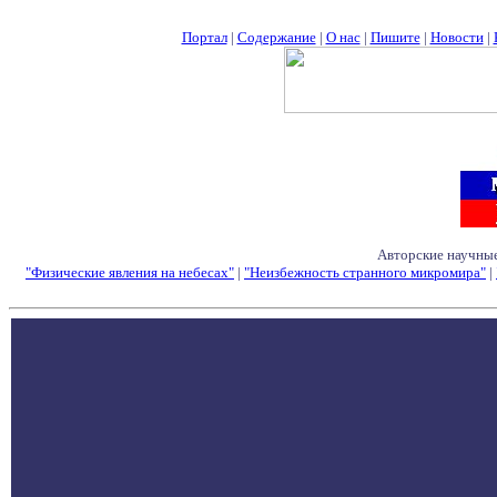
Портал
|
Содержание
|
О нас
|
Пишите
|
Новости
|
Авторские научные
"Физические явления на небесах"
|
"Неизбежность странного микромира"
|
Семинары - Конфе