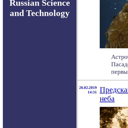
Russian Science
and Technology
Астро
Пасад
первы
26.02.2019
Предска
14:31
неба