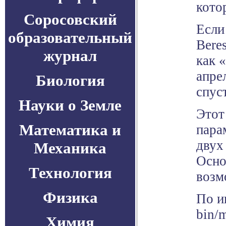
кото
Соросовский
Если
образовательный
Bere
журнал
как 
апре
Биология
спус
Науки о Земле
Этот
Математика и
пара
двух
Механика
Осно
Технология
возм
Физика
По и
bin/
Химия