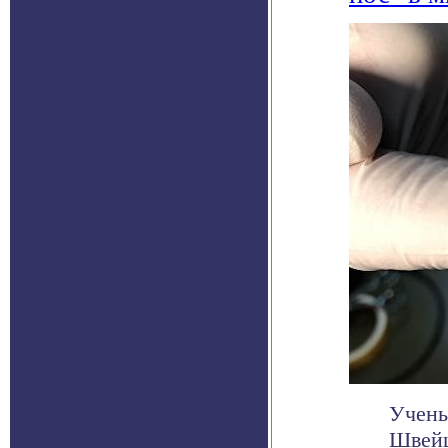
Учены
Швейц