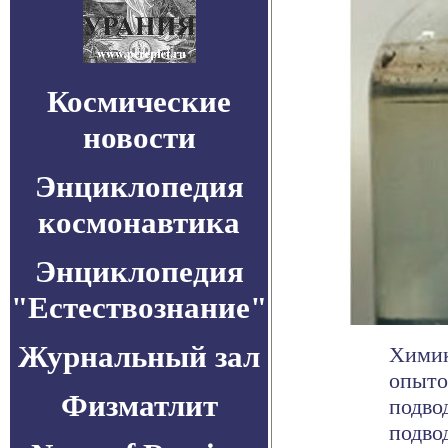
Космические
новости
Энциклопедия
космонавтика
Энциклопедия
"Естествознание"
Журнальный зал
Химик
опыто
Физматлит
подво
подвод