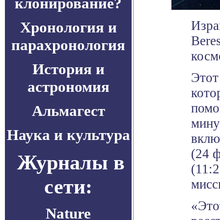
клонирование?
Изра
Хронология и
Bere
парахронология
косм
История и
Этот
астрономия
кото
помо
Альмагест
мину
Наука и культура
вклю
(24 
Журналы в
(11:
сети:
мисс
«Это
Nature