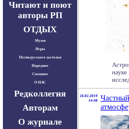
Читают и поют
авторы РП
ОТДЫХ
Музеи
Игры
Песни русского застолья
Астро
Народное
науке
Смешное
иссле
О НАС
Редколлегия
26.02.2019
Частный
14:48
Авторам
атмосфе
О журнале