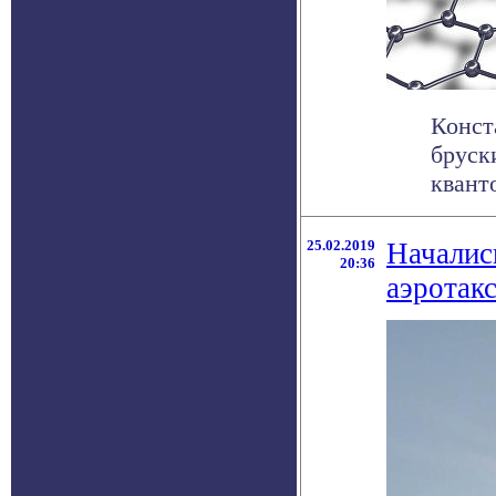
Конст
бруск
кванто
25.02.2019
Началис
20:36
аэротак