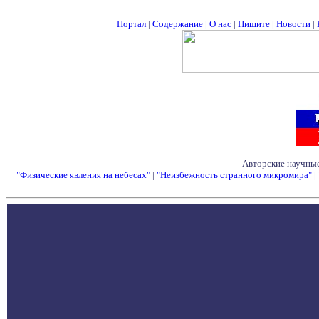
Портал
|
Содержание
|
О нас
|
Пишите
|
Новости
|
Авторские научные
"Физические явления на небесах"
|
"Неизбежность странного микромира"
|
Семинары - Конфе