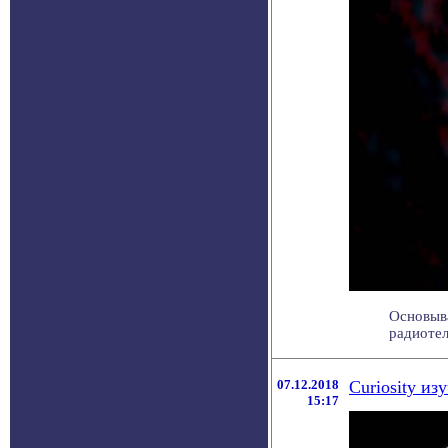
Основыв
радиотел
07.12.2018
Curiosity из
15:17