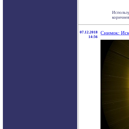
Использу
коричнев
07.12.2018
Снимок: Иск
14:56