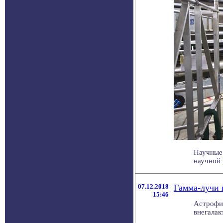
Научные 
научной 
07.12.2018
Гамма-лучи 
15:46
Астрофиз
внегалак