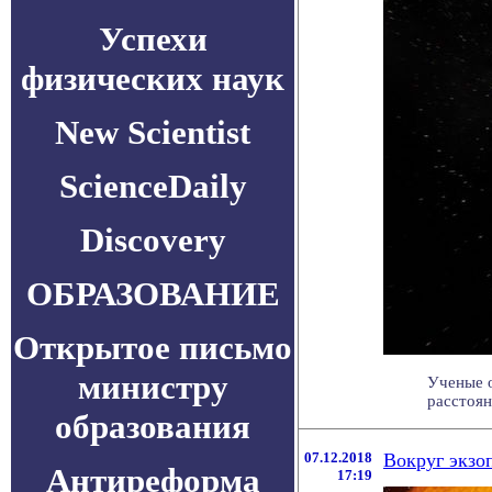
Успехи
физических наук
New Scientist
ScienceDaily
Discovery
ОБРАЗОВАНИЕ
Открытое письмо
министру
Ученые о
расстоян
образования
07.12.2018
Вокруг экзо
Антиреформа
17:19