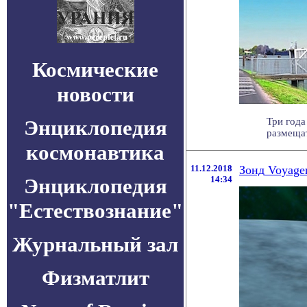
Космические
новости
Энциклопедия
Три года
размещат
космонавтика
11.12.2018
Зонд Voyage
Энциклопедия
14:34
"Естествознание"
Журнальный зал
Физматлит