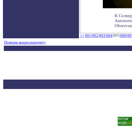
К Солнцу
Autonomy
Observato
<<
991
|
992
|
993
|
994
|995|
996
|
99
Помощь корреспонденту