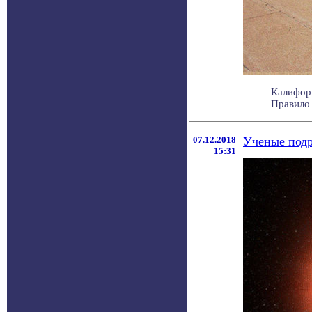
Калифор
Правило 
07.12.2018
Ученые подр
15:31