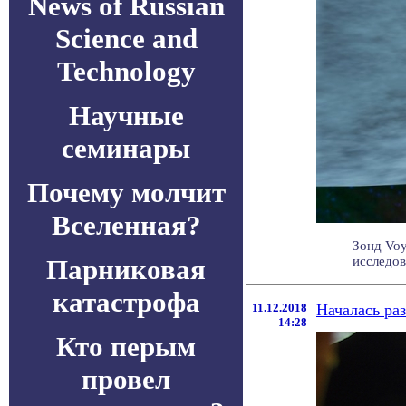
News of Russian
Science and
Technology
Научные
семинары
Почему молчит
Вселенная?
Зонд Vo
Парниковая
исследов
катастрофа
11.12.2018
Началась ра
14:28
Кто перым
провел