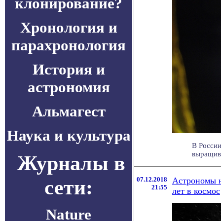
клонирование?
Хронология и
парахронология
История и
астрономия
Альмагест
Наука и культура
В России
выращива
Журналы в
сети:
07.12.2018
Астрономы н
21:55
лет в космос
Nature