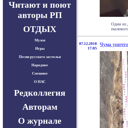
Читают и поют
авторы РП
Один из 
ОТДЫХ
пылевого
Музеи
07.12.2018
Чума уничто
17:05
Игры
Песни русского застолья
Народное
Смешное
О НАС
Редколлегия
Авторам
О журнале