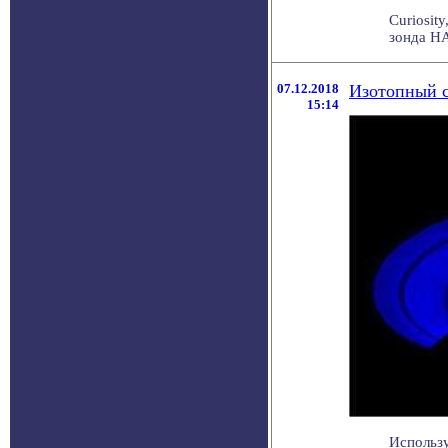
Curiosit
зонда НА
07.12.2018
Изотопный с
15:14
Использ