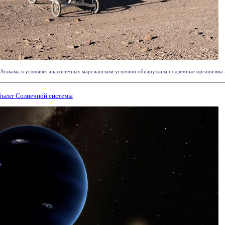
такама в условиях аналогичных марсианским успешно обнаружила подземные организмы – с
бъект Солнечной системы