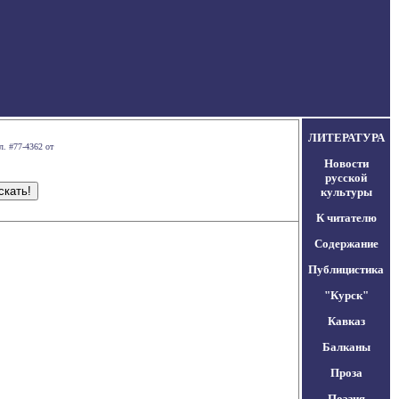
ЛИТЕРАТУРА
л. #77-4362 от
Новости
русской
культуры
К читателю
Содержание
Публицистика
"Курск"
Кавказ
Балканы
Проза
Поэзия