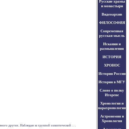
Русские храмы
и монастыри
Видеоархив
ФИЛОСОФИЯ
Современная
русская мысль
Искания и
размышления
ИСТОРИЯ
ХРОНОС
История России
История в МГУ
Слово о полку
Игореве
Хронология и
парахронология
Астрономия и
Хронология
ого других. Наблюдая за группой эллиптической . . .