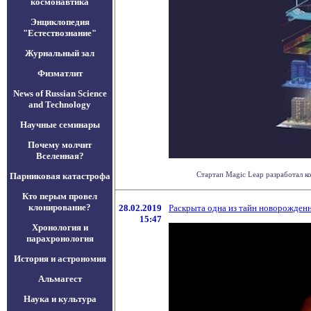
космонавтика
Энциклопедия
"Естествознание"
Журнальный зал
Физматлит
News of Russian Science
and Technology
Научные семинары
Почему молчит
Вселенная?
Стартап Magic Leap разработал к
Парниковая катастрофа
Кто перым провел
клонирование?
28.02.2019
Раскрыта одна из тайн новорожден
15:47
Хронология и
парахронология
История и астрономия
Альмагест
Наука и культура