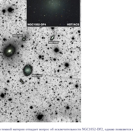
з темной материи отпадает вопрос об исключительности NGC1052-DF2, однако появляется мн