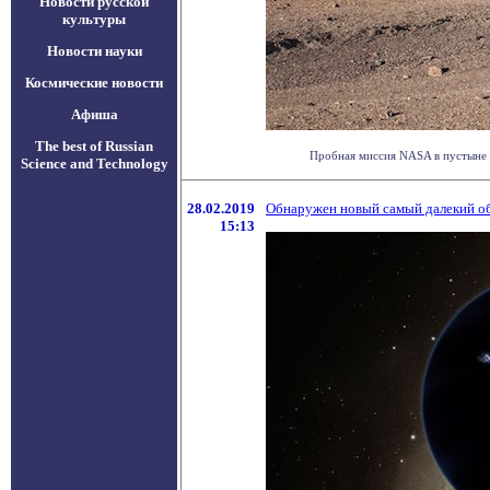
Новости русской
культуры
Новости науки
Космические новости
Афиша
The best of Russian
Пробная миссия NASA в пустыне А
Science and Technology
28.02.2019
Обнаружен новый самый далекий о
15:13