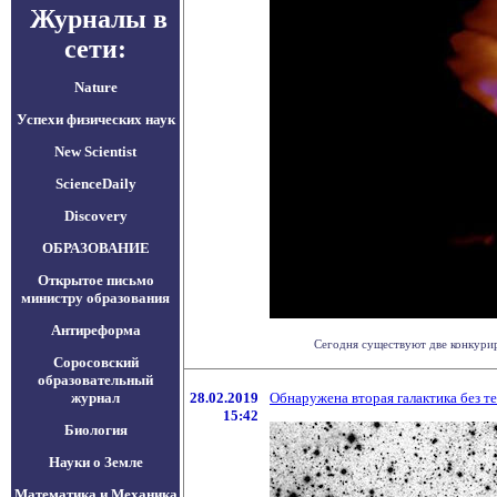
Журналы в
сети:
Nature
Успехи физических наук
New Scientist
ScienceDaily
Discovery
ОБРАЗОВАНИЕ
Открытое письмо
министру образования
Антиреформа
Сегодня существуют две конкурир
Соросовский
образовательный
журнал
28.02.2019
Обнаружена вторая галактика без т
15:42
Биология
Науки о Земле
Математика и Механика