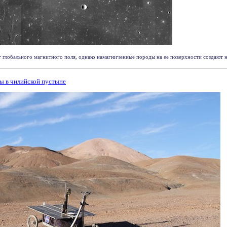
т глобального магнитного поля, однако намагниченные породы на ее поверхности создают н
ы в чилийской пустыне