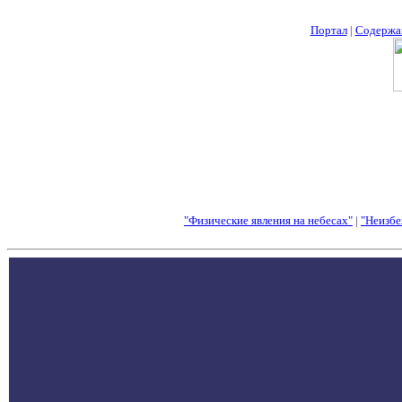
Портал
|
Содержа
"Физические явления на небесах"
|
"Неизбе