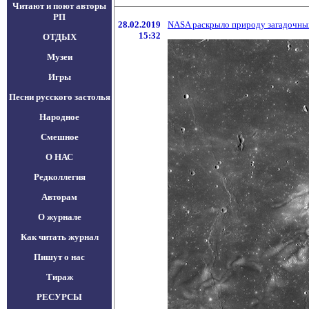
Читают и поют авторы
РП
28.02.2019
NASA раскрыло природу загадочных
15:32
ОТДЫХ
Музеи
Игры
Песни русского застолья
Народное
Смешное
О НАС
Редколлегия
Авторам
О журнале
Как читать журнал
Пишут о нас
Тираж
РЕСУРСЫ