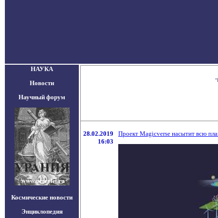
НАУКА
"
Новости
Научный форум
28.02.2019
Проект Magicverse насытит всю пл
16:03
Космические новости
Энциклопедия