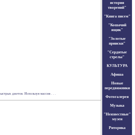
история
творений"
"Книга писем"
"Кошачий
ящик"
"Золотые
прииски"
"Сердитые
стрелы"
КУЛЬТУРА
Афиша
Новые
передвижники
трых джетов. Используя массив . . .
Фотогалерея
Музыка
"Неизвестные"
музеи
Риторика