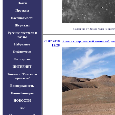
Поиск
Проекты
Посещаемость
Журналы
В отличие от Земли Луна не имее
Русские писатели и
поэты
28.02.2019
Ключи к марсианской жизни найден
Избранное
15:28
Библиотеки
Фотоархив
ИНТЕРНЕТ
Топ-лист "Русского
переплета"
Баннерная сеть
Наши баннеры
НОВОСТИ
Все