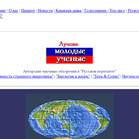
ние
|
О нас
|
Пишите
|
Новости
|
Книжная лавка
|
Голосование
|
Топ-лист
|
Регис
Авторские научные обозрения в "Русском переплете"
жность странного микромира"
|
"Биология и жизнь"
|
"Terra & Comp"
|
Научно-п
Семинары - Конференции - Симпозиумы - Конкурсы