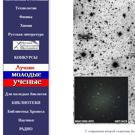
Технология
Физика
Химия
Русская литература
КОНКУРСЫ
Для молодых биологов
БИБЛИОТЕКИ
Библиотека Хроноса
Научпоп
РАДИО
С открытием второй галактики бе