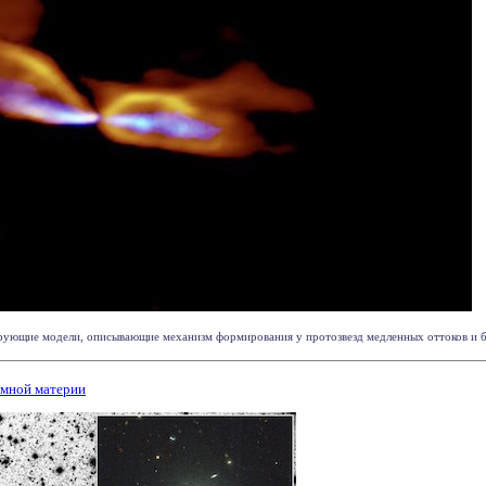
ующие модели, описывающие механизм формирования у протозвезд медленных оттоков и быс
емной материи