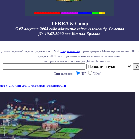
TERRA & Comp
С 07 августа 2003 года обозрение ведет Александр Семенов
До 10.07.2002 вел Кирилл Крылов
Русский переплет" зарегистрирован как СМИ.
Свидетельство
о регистрации в Министерстве печати РФ: Э
5 февраля 2001 года. При полном или частичном использовании
материалов ссылка на www.pereplet.ru обязательна.
Тип запроса:
"И"
"Или"
анету слоями дополненной реальности