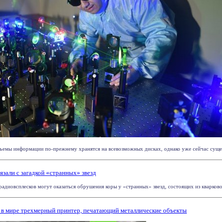
емы информации по-прежнему хранятся на всевозможных дисках, однако уже сейчас существ
язали с загадкой «странных» звезд
диовсплесков могут оказаться обрушения коры у «странных» звезд, состоящих из кварковог
 мире трехмерный принтер, печатающий металлические объекты