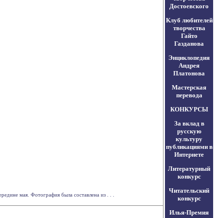
Достоевского
Клуб любителей
творчества
Гайто
Газданова
Энциклопедия
Андрея
Платонова
Мастерская
перевода
КОНКУРСЫ
За вклад в
русскую
культуру
публикациями в
Интернете
Литературный
конкурс
Читательский
дине мая. Фотография была составлена из . . .
конкурс
Илья-Премия