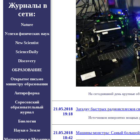
Журналы в
сети:
Nature
Успехи физических наук
New Scientist
ScienceDaily
Discovery
ОБРАЗОВАНИЕ
Открытое письмо
министру образования
Антиреформа
На сегодняшний день крупные объ
Соросовский
образовательный
21.05.2018
Загадку быстрых радиовсплесков св
журнал
19:18
Источником невероятно мощных ра
Биология
Науки о Земле
21.05.2018
Машины-монстры: Самый большой в
18:42
Математика и Механика