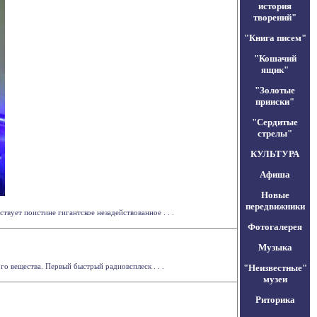
история
творений"
"Книга писем"
"Кошачий
ящик"
"Золотые
прииски"
"Сердитые
стрелы"
КУЛЬТУРА
Афиша
Новые
передвижники
ует поистине гигантское незадействованное . . .
Фотогалерея
Музыка
о вещества. Первый быстрый радиовсплеск . . .
"Неизвестные"
музеи
Риторика