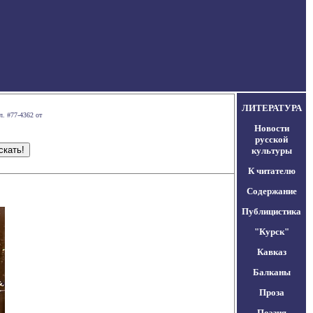
ЛИТЕРАТУРА
л. #77-4362 от
Новости
русской
культуры
К читателю
Содержание
Публицистика
"Курск"
Кавказ
Балканы
Проза
Поэзия