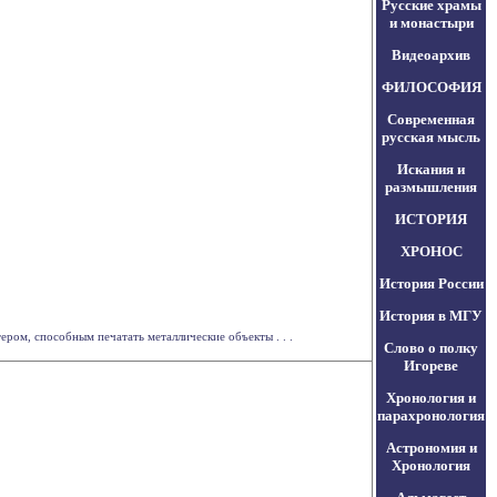
Русские храмы
и монастыри
Видеоархив
ФИЛОСОФИЯ
Современная
русская мысль
Искания и
размышления
ИСТОРИЯ
ХРОНОС
История России
История в МГУ
ром, способным печатать металлические объекты . . .
Слово о полку
Игореве
Хронология и
парахронология
Астрономия и
Хронология