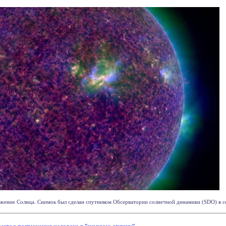
ение Солнца. Снимок был сделан спутником Обсерватории солнечной динамики (SDO) в сере