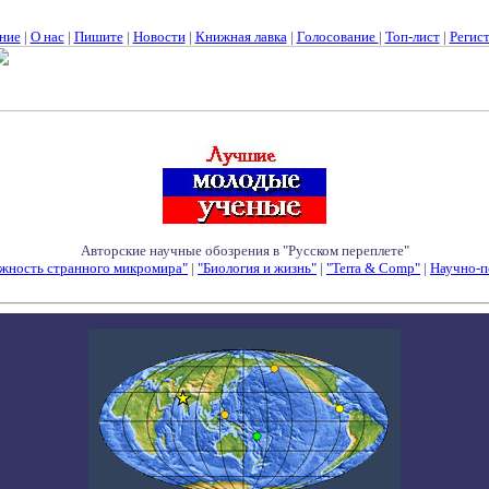
ние
|
О нас
|
Пишите
|
Новости
|
Книжная лавка
|
Голосование
|
Топ-лист
|
Регис
Авторские научные обозрения в "Русском переплете"
жность странного микромира"
|
"Биология и жизнь"
|
"Terra & Comp"
|
Научно-п
Семинары - Конференции - Симпозиумы - Конкурсы