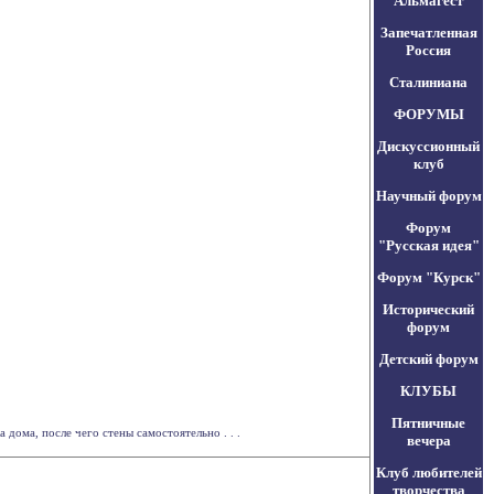
Альмагест
Запечатленная
Россия
Сталиниана
ФОРУМЫ
Дискуссионный
клуб
Научный форум
Форум
"Русская идея"
Форум "Курск"
Исторический
форум
Детский форум
КЛУБЫ
Пятничные
дома, после чего стены самостоятельно . . .
вечера
Клуб любителей
творчества