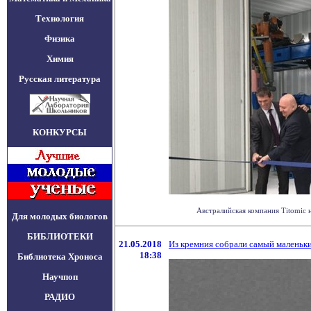
Технология
Физика
Химия
Русская литература
КОНКУРСЫ
Австралийская компания Titomic 
Для молодых биологов
БИБЛИОТЕКИ
21.05.2018
Из кремния собрали самый маленьк
18:38
Библиотека Хроноса
Научпоп
РАДИО