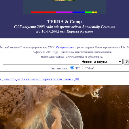
TERRA & Comp
С 07 августа 2003 года обозрение ведет Александр Семенов
До 10.07.2002 вел Кирилл Крылов
Русский переплет" зарегистрирован как СМИ.
Свидетельство
о регистрации в Министерстве печати РФ: Э
5 февраля 2001 года. При полном или частичном использовании
материалов ссылка на www.pereplet.ru обязательна.
Тип запроса:
"И"
"Или"
с, нам придется серьезно перестроить свою ДНК