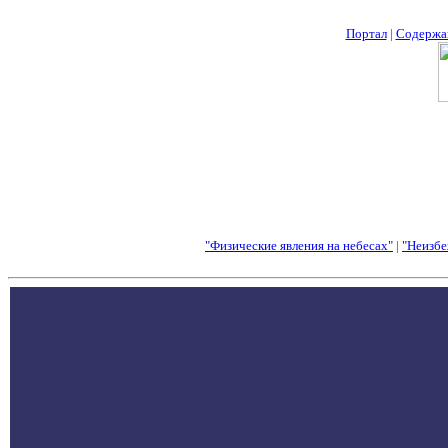
Портал
|
Содержа
"Физические явления на небесах"
|
"Неизбе