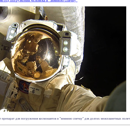
метод погружения человека в "зимнюю спячку"
 препарат для погружения космонавтов в "зимнюю спячку" для долгих межпланетных полетов