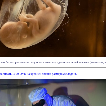
на без воспроизводства популяции колонистов, однако тела людей, вся наша физиология, ад
записать 1000 DVD на кусочек пленки размером с ладонь