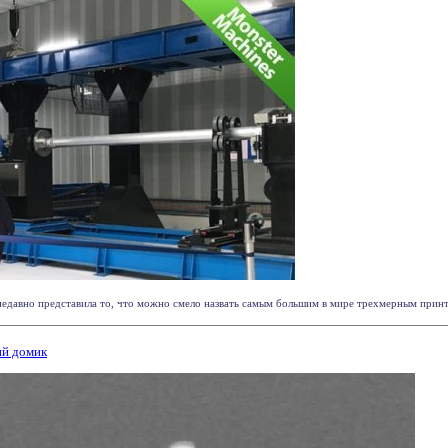
недавно представила то, что можно смело назвать самым большим в мире трехмерным принте
ий домик