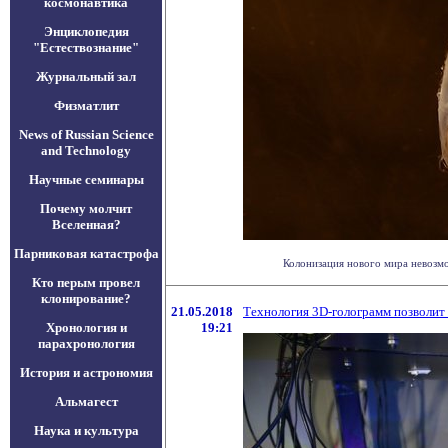
космонавтика
Энциклопедия
"Естествознание"
Журнальный зал
Физматлит
News of Russian Science
and Technology
Научные семинары
Почему молчит
Вселенная?
Парниковая катастрофа
Колонизация нового мира невозмож
Кто перым провел
клонирование?
21.05.2018
Технология 3D-голограмм позволит 
Хронология и
19:21
парахронология
История и астрономия
Альмагест
Наука и культура