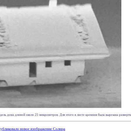
ль дома длиной около 25 микрометров. Для этого в листе кремния была вырезана развертка 
публиковало новое изображение Солнца