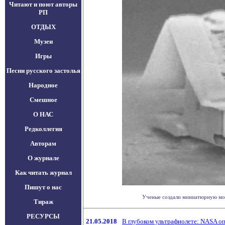
Читают и поют авторы
РП
ОТДЫХ
Музеи
Игры
Песни русского застолья
Народное
Смешное
О НАС
Редколлегия
Авторам
О журнале
Как читать журнал
Пишут о нас
Ученые создали миниатюрную моде
Тираж
РЕСУРСЫ
21.05.2018
В глубоком ультрафиолете: NASA о