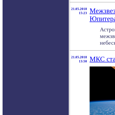
21.05.2018
Межзвез
15:23
Юпитер
Астро
межзв
небесн
21.05.2018
МКС ста
13:50