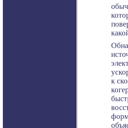
обыч
кото
пове
како
Обна
исто
элек
уско
к ск
коге
быст
восс
форм
объя