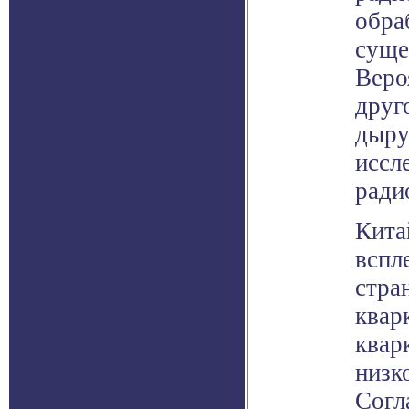
обра
суще
Веро
друг
дыру
иссл
ради
Кита
вспл
стра
квар
квар
низк
Согл