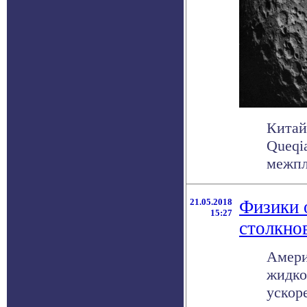
Китай
Queqi
межпл
21.05.2018
Физики 
15:27
столкно
Амери
жидко
ускоре