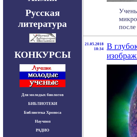
Учены
Русская
микро
литература
после 
21.05.2018
В глубо
18:34
КОНКУРСЫ
изображ
Для молодых биологов
БИБЛИОТЕКИ
Библиотека Хроноса
Научпоп
РАДИО