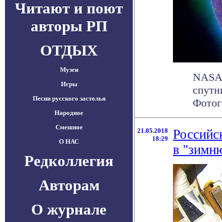
Читают и поют
авторы РП
ОТДЫХ
Музеи
NASA 
Игры
спутн
Песни русского застолья
Фотогр
Народное
Смешное
21.05.2018
Российс
18:29
О НАС
в "зимн
Редколлегия
Авторам
О журнале