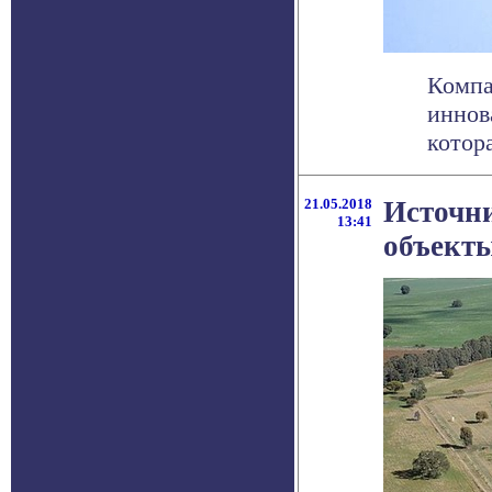
Компа
иннов
котора
21.05.2018
Источн
13:41
объект