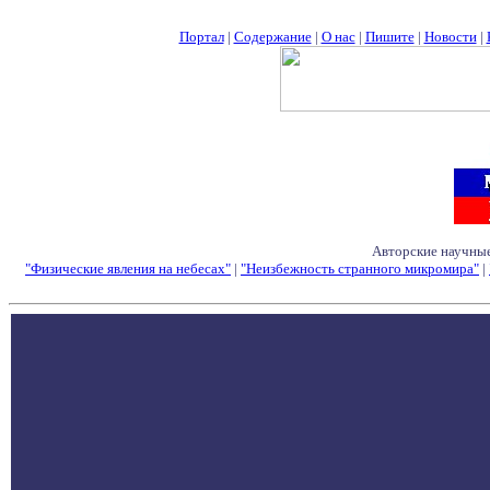
Портал
|
Содержание
|
О нас
|
Пишите
|
Новости
|
Авторские научные
"Физические явления на небесах"
|
"Неизбежность странного микромира"
|
Семинары - Конфе