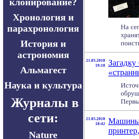
клонирование?
Хронология и
парахронология
На се
храня
История и
поисти
астрономия
21.05.2018
Загадку
19:18
Альмагест
«странн
Наука и культура
Источ
обруш
Журналы в
Первы
сети:
21.05.2018
Машины-
18:42
принтер
Nature