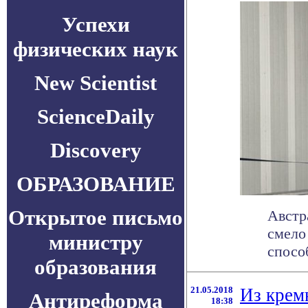
Успехи
физических наук
New Scientist
ScienceDaily
Discovery
ОБРАЗОВАНИЕ
Открытое письмо
Австр
смело
министру
спосо
образования
21.05.2018
Из крем
Антиреформа
18:38