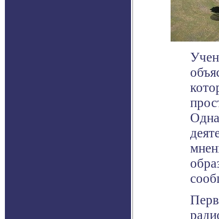
Учен
объя
кото
прос
Одна
деят
мнен
обра
сооб
Перв
ради