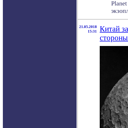
Plane
экзопл
21.05.2018
Китай з
15:31
стороны