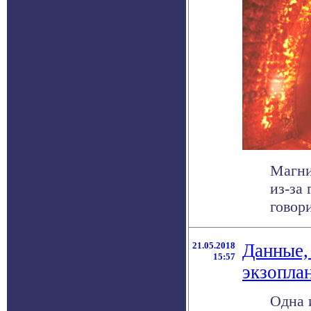
Магни
из-за
говори
21.05.2018
Данные,
15:57
экзопла
Одна 