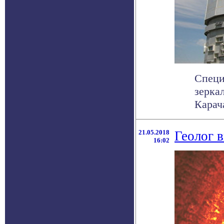
Специ
зерка
Карача
21.05.2018
Геолог 
16:02