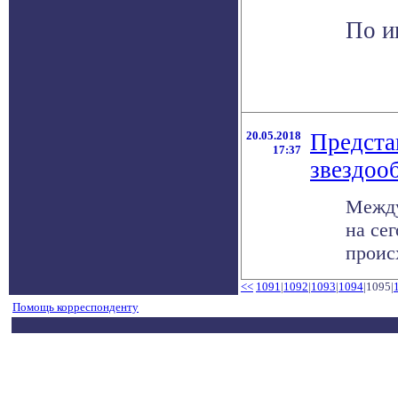
По и
20.05.2018
Предста
17:37
звездоо
Между
на се
происх
<<
1091
|
1092
|
1093
|
1094
|1095|
Помощь корреспонденту