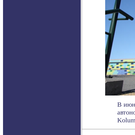
В июн
автон
Kolumb