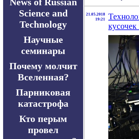
News of Russian
Science and
21.05.2018
Техноло
19:21
Technology
кусочек
Научные
семинары
Почему молчит
Вселенная?
Парниковая
катастрофа
Кто перым
провел