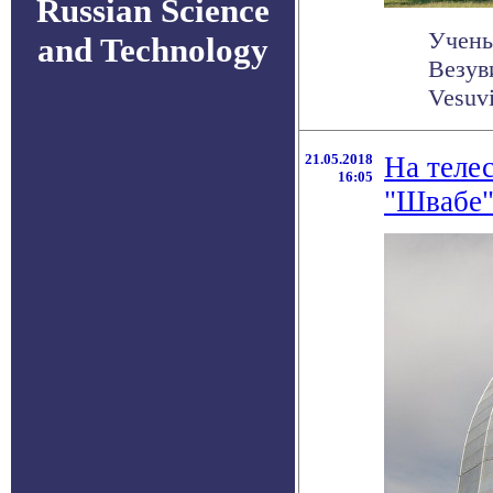
Russian Science
Учены
and Technology
Везув
Vesuvi
21.05.2018
На теле
16:05
"Швабе"