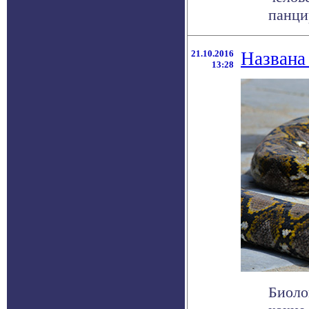
панци
21.10.2016
Названа
13:28
Биоло