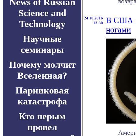
News of Russian
возвра
Science and
24.10.2016
В США о
Technology
13:30
ногами
Научные
семинары
Почему молчит
Вселенная?
Парниковая
катастрофа
Кто перым
провел
Амери