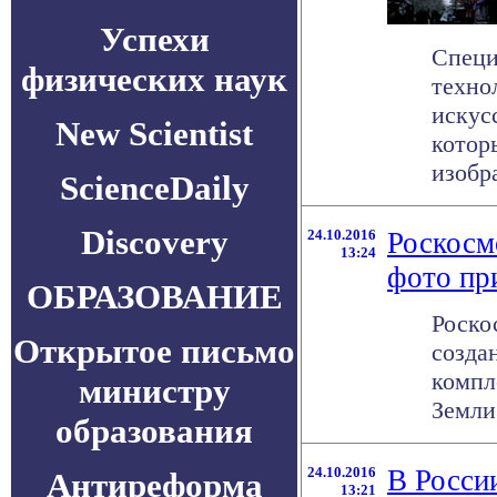
Успехи
Специ
физических наук
техно
искус
New Scientist
котор
изобра
ScienceDaily
Discovery
24.10.2016
Роскосм
13:24
фото пр
ОБРАЗОВАНИЕ
Роско
Открытое письмо
созда
компл
министру
Земли 
образования
24.10.2016
В Росси
Антиреформа
13:21