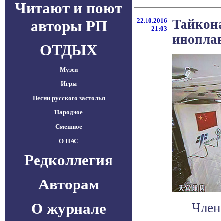
Читают и поют
22.10.2016
Тайкона
авторы РП
21:03
иноплан
ОТДЫХ
Музеи
Игры
Песни русского застолья
Народное
Смешное
О НАС
Редколлегия
Авторам
О журнале
Член