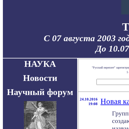
T
С 07 августа 2003 го
До 10.0
НАУКА
"Русский переплет" зарегист
5
Новости
Научный форум
24.10.2016
Новая к
19:08
Групп
созда
назва