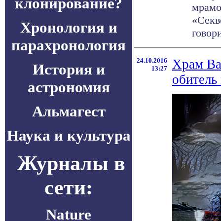
клонирование?
мрамо
«Секв
Хронология и
говори
парахронология
24.10.2016
Храм Ва
История и
13:27
обитель
астрономия
Альмагест
Наука и культура
Журналы в
сети:
Nature