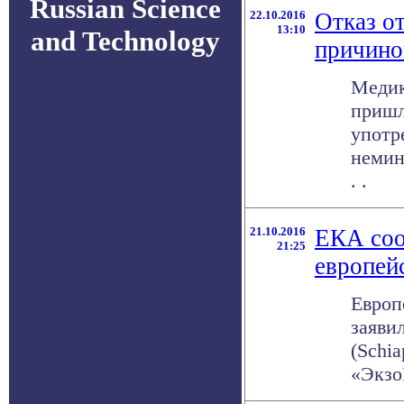
Russian Science
22.10.2016
Отказ от
13:10
and Technology
причино
Медик
пришл
употр
немин
. .
21.10.2016
ЕКА соо
21:25
европей
Европ
заяви
(Schi
«Экзо