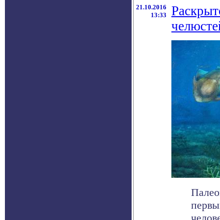
21.10.2016
Раскрыт
13:33
челюсте
Палео
первы
челов