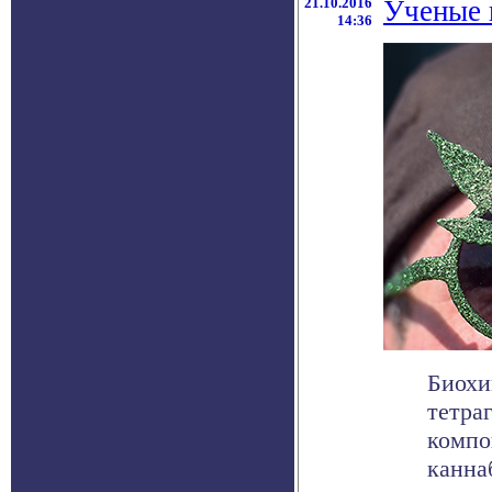
21.10.2016
Ученые 
14:36
Биохи
тетра
компо
канна