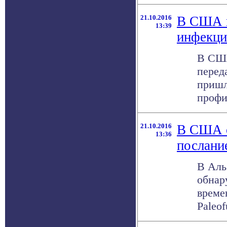
21.10.2016
В США н
13:39
инфекци
В США
перед
пришл
профи
21.10.2016
В США о
13:36
послани
В Аль
обнар
време
Paleof