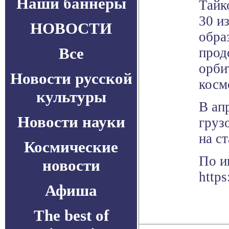
Наши баннеры
Тайк
30 и
НОВОСТИ
обра
Все
прод
орби
Новости русской
косм
культуры
В ап
Новости науки
груз
на с
Космические
По и
новости
https
Афиша
The best of