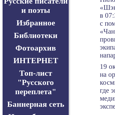
Русские писатели
«Шэн
и поэты
в 07
Избранное
с по
«Чан
Библиотеки
пров
Фотоархив
экип
напа
ИНТЕРНЕТ
19 о
Топ-лист
на о
"Русского
косм
где 
переплета"
меди
Баннерная сеть
эксп