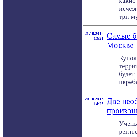
какие
исчез
три му
21.10.2016
Самые б
13:21
Москве
Купол
терри
будет
перебе
20.10.2016
Две нео
14:25
произош
Учены
рентг