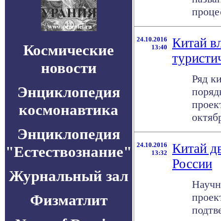
процес
24.10.2016
Китай в
Космические
13:40
туристи
новости
Ряд к
Энциклопедия
поряд
проек
космонавтика
октябр
Энциклопедия
24.10.2016
Китай д
"Естествознание"
13:32
России
Журнальный зал
Научн
проек
Физматлит
подтв