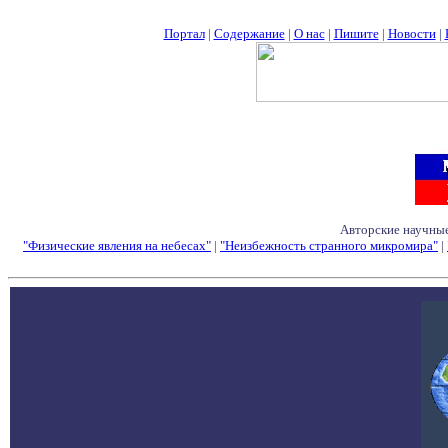
Портал
|
Содержание
|
О нас
|
Пишите
|
Новости
|
Авторские научные
"Физические явления на небесах"
|
"Неизбежность странного микромира"
|
Семинары - Конфе