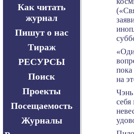
косм
Как читать
(«Св
журнал
заяв
иноп
Пишут о нас
субб
Тираж
«Оди
вопр
РЕСУРСЫ
пока
Поиск
на э
Проекты
Чэнь
себя
Посещаемость
неве
Журналы
удов
Пило