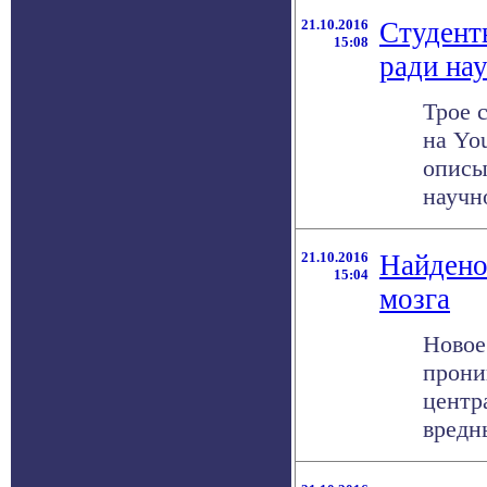
21.10.2016
Студент
15:08
ради на
Трое 
на Yo
описы
научно
21.10.2016
Найдено
15:04
мозга
Новое
прони
центр
вредны