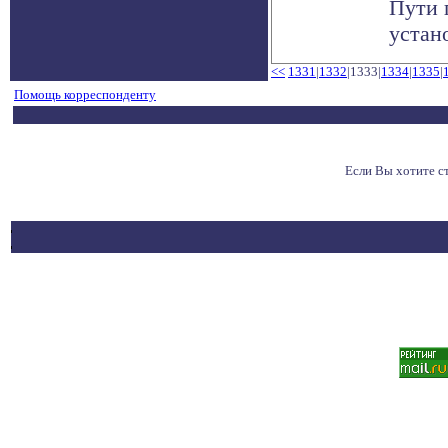
Пути 
устано
<<
1331
|
1332
|1333|
1334
|
1335
|
Помощь корреспонденту
Если Вы хотите с