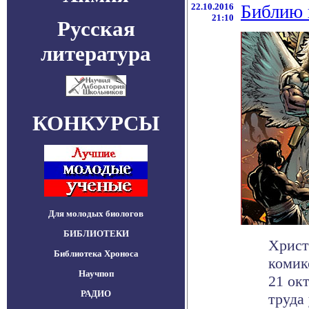
22.10.2016
Библию 
21:10
Русская
литература
КОНКУРСЫ
Для молодых биологов
БИБЛИОТЕКИ
Христ
Библиотека Хроноса
комик
Научпоп
21 ок
РАДИО
труда 