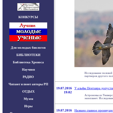
КОНКУРСЫ
Для молодых биологов
БИБЛИОТЕКИ
Библиотека Хроноса
Научпоп
Исследование половой 
партнеров другого пола 
РАДИО
Читают и поют авторы РП
19.07.2016
У альфы Центавра допусти
ОТДЫХ
19:02
Астрономы из Универси
экзопланет. Исследовани
Музеи
Игры
19.07.2016
Названо главное преимущ