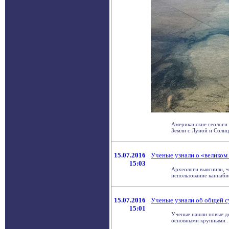
Американские геологи 
Земли с Луной и Солнце
15.07.2016
Ученые узнали о «великом
15:03
Археологи выяснили, ч
использование каннабиса
15.07.2016
Ученые узнали об общей с
15:01
Ученые нашли новые до
основными крупными . 