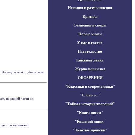
Искания и размышления
Критика
Сомнения и споры
Новые книги
У нас в гостях
Издательство
Книжная лавка
Журнальный зал
. Исследователи опубликовали
ОБОЗРЕНИЯ
"Классики и современники"
"Слово о..."
ать на задней части их
"Тайная история творений"
"Книга писем"
"Кошачий ящик"
логи также назвали
"Золотые прииски"