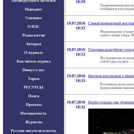
Песни русского застолья
18:59
Средиземноморская ди
Народное
сообщается в исследован
Смешное
19.07.2016
Самый компактный жесткий
О НАС
18:55
Нидерландские ученые 
Редколлегия
одного атома хлора. Пок
Авторам
19.07.2016
Генетики разрубили «горд
О журнале
18:53
Исследователи из меди
Как читать журнал
собой одну из двух . . .
Пишут о нас
19.07.2016
Биологи рассказали о кван
Тираж
18:35
В головном мозге могу
РЕСУРСЫ
предположение высказал
Поиск
19.07.2016
Kepler открыл два «близне
Проекты
18:32
Посещаемость
Журналы
Русские писатели и поэты