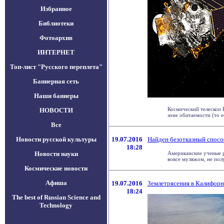
Избранное
Библиотеки
Фотоархив
ИНТЕРНЕТ
Топ-лист "Русского переплета"
Баннерная сеть
Наши баннеры
Космический телескоп 
НОВОСТИ
зоне обитаемости (то ест
Все
Новости русской культуры
19.07.2016
Найден безотказный спосо
18:28
Новости науки
Американские ученые р
вовсе муляжом, не получ
Космические новости
Афиша
19.07.2016
Землетрясения в Калифорн
18:24
The best of Russian Science and
Technology