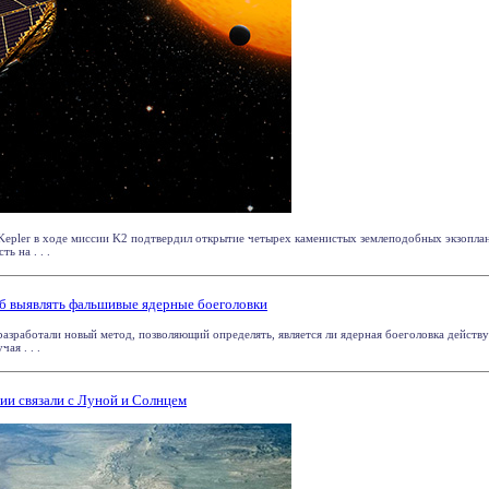
Kepler в ходе миссии K2 подтвердил открытие четырех каменистых землеподобных экзоплане
ь на . . .
б выявлять фальшивые ядерные боеголовки
азработали новый метод, позволяющий определять, является ли ядерная боеголовка дейст
ая . . .
ии связали с Луной и Солнцем