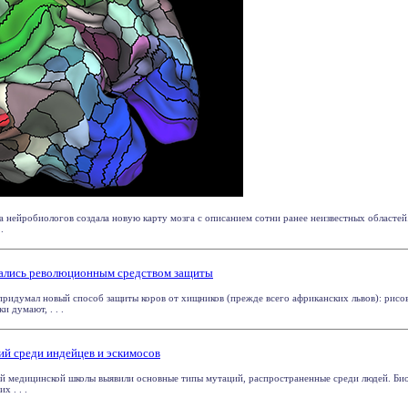
нейробиологов создала новую карту мозга с описанием сотни ранее неизвестных областей
.
азались революционным средством защиты
придумал новый способ защиты коров от хищников (прежде всего африканских львов): рисов
и думают, . . .
ий среди индейцев и эскимосов
ой медицинской школы выявили основные типы мутаций, распространенные среди людей. Био
 . . .