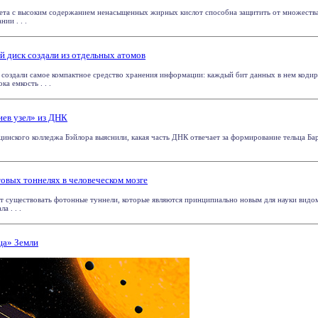
ета с высоким содержанием ненасыщенных жирных кислот способна защитить от множества
ии . . .
 диск создали из отдельных атомов
создали самое компактное средство хранения информации: каждый бит данных в нем коди
а емкость . . .
иев узел» из ДНК
цинского колледжа Бэйлора выяснили, какая часть ДНК отвечает за формирование тельца Ба
товых тоннелях в человеческом мозге
т существовать фотонные туннели, которые являются принципиально новым для науки видо
а . . .
ца» Земли