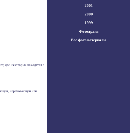
2001
2000
1999
Фотоархив
Все фотоматериалы
т, две из которых находятся в
вующей, неработающей или