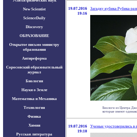
Успехи физических наук
19.07.2016
Загадку кубика Рубика раз
New Scientist
19:16
ScienceDaily
Discovery
ОБРАЗОВАНИЕ
Открытое письмо министру
образования
Антиреформа
Соросовский образовательный
журнал
Биология
Науки о Земле
Математика и Механика
Технология
Биологи из Центра Джо
которые имеют одинаков
Физика
Химия
19.07.2016
Ученые удостоверились в 
19:10
Русская литература