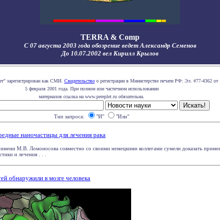
TERRA & Comp
С 07 августа 2003 года обозрение ведет Александр Семенов
До 10.07.2002 вел Кирилл Крылов
ет" зарегистрирован как СМИ.
Свидетельство
о регистрации в Министерстве печати РФ: Эл. #77-4362 от
5 февраля 2001 года. При полном или частичном использовании
материалов ссылка на www.pereplet.ru обязательна.
Тип запроса:
"И"
"Или"
едные наночастицы для лечения рака
 имени М.В. Ломоносова совместно со своими немецкими коллегами сумели доказать прим
тики и лечения . . .
ей обнаружили в мозге человека