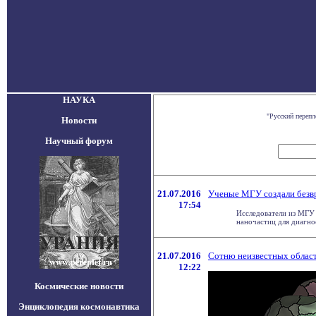
НАУКА
"Русский перепл
Новости
Научный форум
21.07.2016
Ученые МГУ создали безвр
17:54
Исследователи из МГУ
наночастиц для диагнос
21.07.2016
Сотню неизвестных област
12:22
Космические новости
Энциклопедия космонавтика