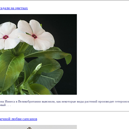
гадали на цветках
на Иннеса в Великобритании выяснили, как некоторые виды растений производят гетерои
ый . . .
вечной любви сапсанов