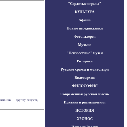
"Сердитые стрелы"
КУЛЬТУРА
Афиша
Новые передвижники
Фотогалерея
Музыка
"Неизвестные" музеи
Риторика
Русские храмы и монастыри
Видеоархив
ФИЛОСОФИЯ
Современная русская мысль
охимбины — группу веществ,
Искания и размышления
ИСТОРИЯ
ХРОНОС
История России