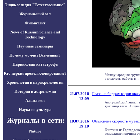
Энциклопедия "Естествознание"
Журнальный зал
Физматлит
News of Russian Science and
Technology
Научные семинары
Почему молчит Вселенная?
Парниковая катастрофа
Кто перым провел клонирование?
Международная группа 
результаты работы в . . 
Хронология и парахронология
История и астрономия
21.07.2016
Глаза на бедрах коров ок
12:09
Альмагест
Австралийский эколог 
туловища глаза. Хищник
Наука и культура
Журналы в сети:
19.07.2016
Объяснена скорость мутац
19:19
Генетики из Гарвардск
Nature
возможные причины этих