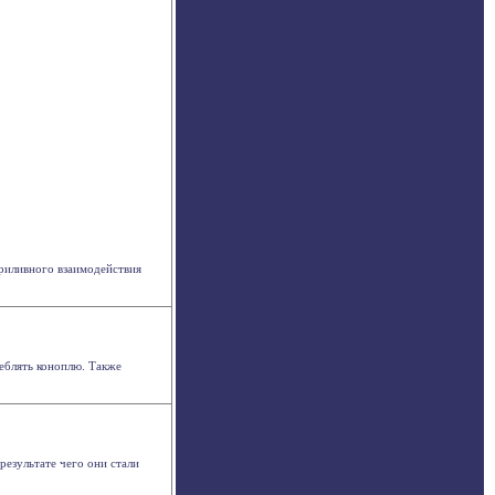
риливного взаимодействия
еблять коноплю. Также
результате чего они стали