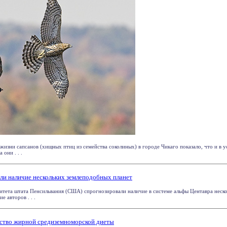
жизни сапсанов (хищных птиц из семейства соколиных) в городе Чикаго показало, что и в 
они . . .
ли наличие нескольких землеподобных планет
тета штата Пенсильвания (США) спрогнозировали наличие в системе альфы Центавра неск
е авторов . . .
ество жирной средиземноморской диеты