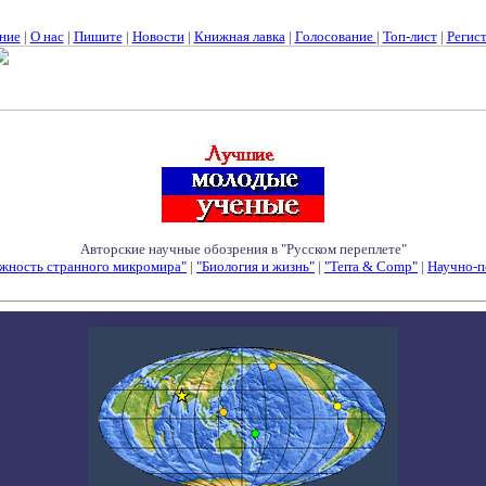
ние
|
О нас
|
Пишите
|
Новости
|
Книжная лавка
|
Голосование
|
Топ-лист
|
Регис
Авторские научные обозрения в "Русском переплете"
жность странного микромира"
|
"Биология и жизнь"
|
"Terra & Comp"
|
Научно-п
Семинары - Конференции - Симпозиумы - Конкурсы