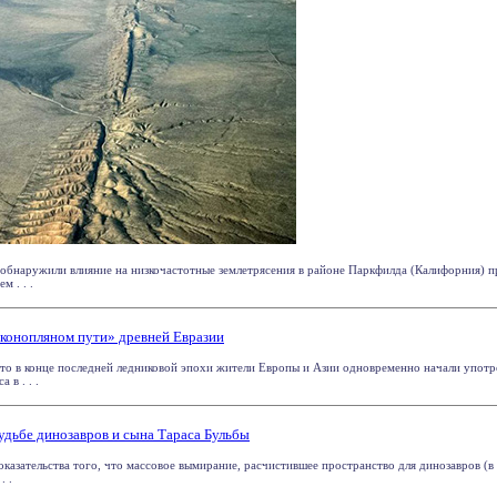
обнаружили влияние на низкочастотные землетрясения в районе Паркфилда (Калифорния) п
м . . .
 конопляном пути» древней Евразии
то в конце последней ледниковой эпохи жители Европы и Азии одновременно начали употр
 в . . .
удьбе динозавров и сына Тараса Бульбы
казательства того, что массовое вымирание, расчистившее пространство для динозавров (в 
. .