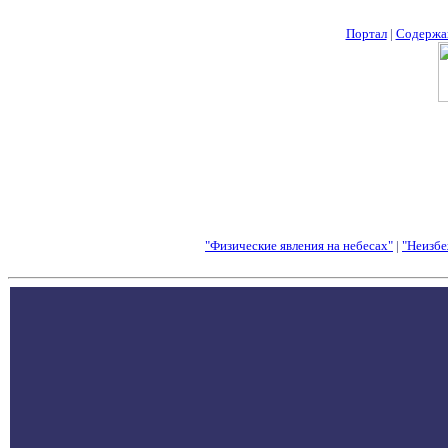
Портал
|
Содержа
"Физические явления на небесах"
|
"Неизбе