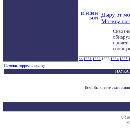
19.10.2016
Дыру от мо
14:09
Москву пас
Сквозно
обнаруж
прилете
сообщает
<<
1331
|
1332
|1333|
1334
|
1335
|
Помощь корреспонденту
НАУКА 
Если Вы хотите стать наш
© 199
Д