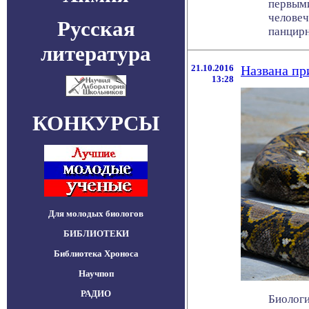
первым
человеч
Русская
панцирн
литература
21.10.2016
Названа пр
13:28
КОНКУРСЫ
Для молодых биологов
БИБЛИОТЕКИ
Библиотека Хроноса
Научпоп
РАДИО
Биологи