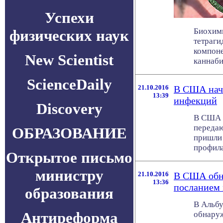
Успехи
Биохими
физических наук
тетраги
компоне
New Scientist
каннаби
ScienceDaily
21.10.2016
В США нача
13:39
инфекций
Discovery
В США р
передаю
ОБРАЗОВАНИЕ
пришли 
профила
Открытое письмо
министру
21.10.2016
В США обна
13:36
посланием 
образования
В Альбу
Антиреформа
обнаруж