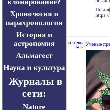
клонирование?
обычны
По ин
Хронология и
https:/
парахронология
История и
астрономия
21.10.2016
Ученые пре
14:36
Альмагест
Наука и культура
Журналы в
сети:
Nature