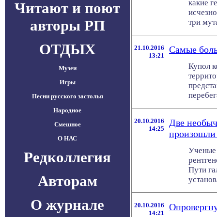
какие г
Читают и поют
исчезно
авторы РП
три мута
ОТДЫХ
21.10.2016
Самые боль
13:21
Купол к
Музеи
террито
Игры
предста
перебег
Песни русского застолья
Народное
20.10.2016
Две необыч
Смешное
14:25
произошли
О НАС
Ученые 
Редколлегия
рентген
Пути га
Авторам
установл
О журнале
20.10.2016
Опровергну
14:21