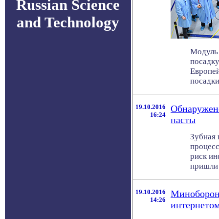
Russian Science
and Technology
Модуль 
посадку
Европей
посадки
19.10.2016
Обнаружено
16:24
пасты
Зубная 
процесс
риск ин
пришли с
19.10.2016
Миноборон
14:26
интернето