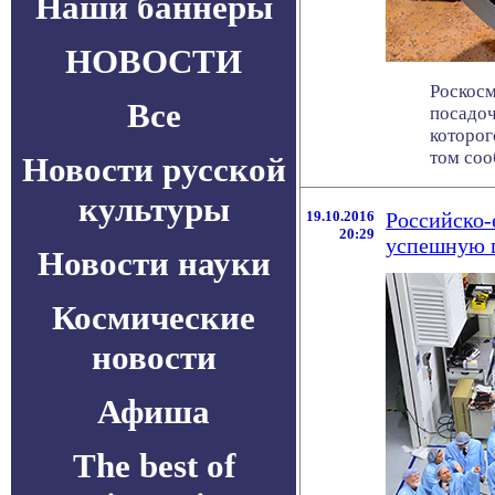
Наши баннеры
НОВОСТИ
Роскосм
Все
посадоч
которог
том сооб
Новости русской
культуры
19.10.2016
Российско-
20:29
успешную 
Новости науки
Космические
новости
Афиша
The best of