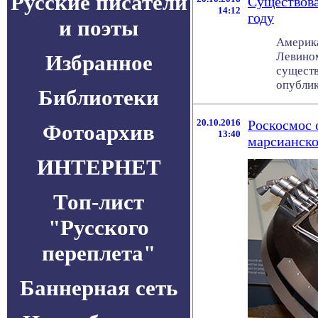
Русские писатели
Существова
14:12
году
и поэты
Америка
Левином
Избранное
существ
опублик
Библиотеки
20.10.2016
Роскосмос 
Фотоархив
13:40
марсианско
ИНТЕРНЕТ
Топ-лист
"Русского
переплета"
Баннерная сеть