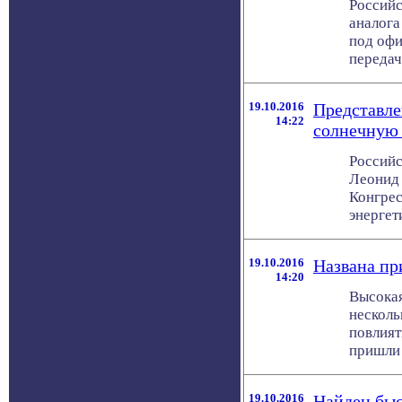
Российс
аналога
под офи
передач
19.10.2016
Представле
14:22
солнечную 
Российс
Леонид
Конгре
энергети
19.10.2016
Названа пр
14:20
Высокая
несколь
повлият
пришли г
19.10.2016
Найден быс