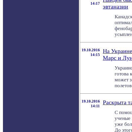
14:17
эвтаназии
Канадск
оптимал
фенобар
усыплен
19.10.2016
На Украине
14:15
Марс и Лу
Украинс
готова 
может з
полетов 
19.10.2016
Раскрыта т
14:11
С помощ
ученые 
уже бол
До этого