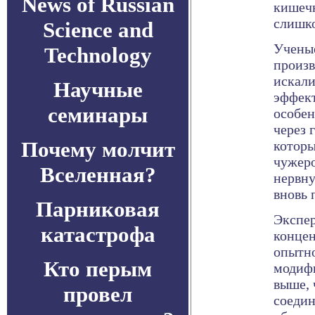
News of Russian
кишечн
слишк
Science and
Ученые
Technology
произв
искали
Научные
эффект
семинары
особен
через 
Почему молчит
котор
чужеро
Вселенная?
нервну
вновь 
Парниковая
Экспер
катастрофа
концен
опытно
Кто перым
модифи
выше, 
провел
соедин