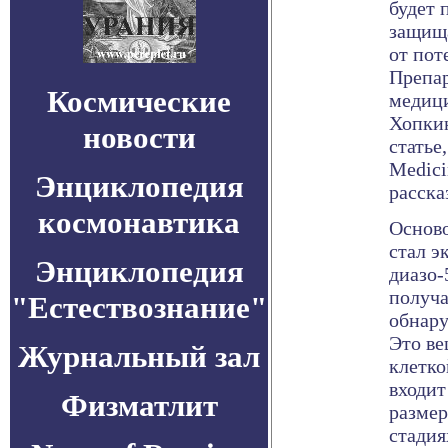
будет 
защищ
от пот
Препар
Космические
медиц
Хопкин
новости
статье
Medici
Энциклопедия
расска
космонавтика
Осново
стал э
Энциклопедия
диазо-
получа
"Естествознание"
обнару
Это ве
Журнальный зал
клетко
входит
Физматлит
размер
стадия