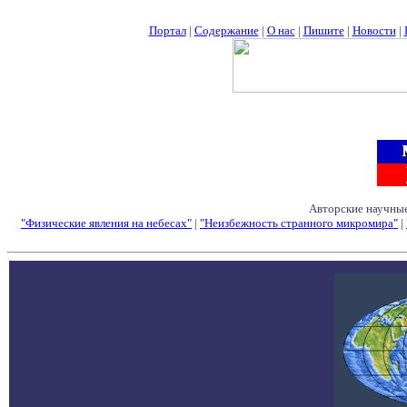
Портал
|
Содержание
|
О нас
|
Пишите
|
Новости
|
Авторские научные
"Физические явления на небесах"
|
"Неизбежность странного микромира"
|
Семинары - Конфе