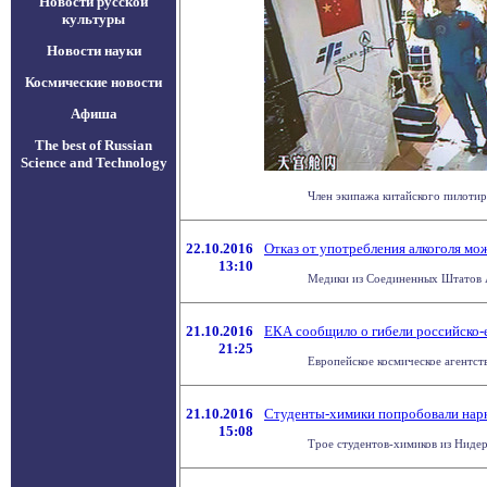
Новости русской
культуры
Новости науки
Космические новости
Афиша
The best of Russian
Science and Technology
Член экипажа китайского пилотир
22.10.2016
Отказ от употребления алкоголя м
13:10
Медики из Соединенных Штатов Ам
21.10.2016
ЕКА сообщило о гибели российско-
21:25
Европейское космическое агентств
21.10.2016
Студенты-химики попробовали нарк
15:08
Трое студентов-химиков из Нидер