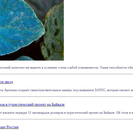
бегоний помогает им выжить в условиях очень слабой освещенности. Такая способность объя
ем звезд
та Аризоны создают сверхчувствительную камеру под названием TolTEC, которая сможет заф
ов в туристический проект на Байкале
 вложить порядка 11 миллиардов долларов в туристический проект на Байкале. Об этом в по
ьше России