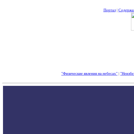
Портал
|
Содержа
"Физические явления на небесах"
|
"Неизбе