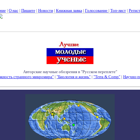
ние
|
О нас
|
Пишите
|
Новости
|
Книжная лавка
|
Голосование
|
Топ-лист
|
Регис
Авторские научные обозрения в "Русском переплете"
жность странного микромира"
|
"Биология и жизнь"
|
"Terra & Comp"
|
Научно-п
Семинары - Конференции - Симпозиумы - Конкурсы