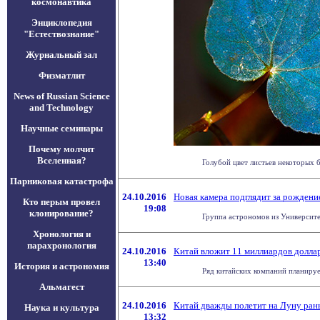
космонавтика
Энциклопедия
"Естествознание"
Журнальный зал
Физматлит
News of Russian Science
and Technology
Научные семинары
Почему молчит
Вселенная?
Голубой цвет листьев некоторых 
Парниковая катастрофа
24.10.2016
Новая камера подглядит за рождени
Кто перым провел
19:08
клонирование?
Группа астрономов из Университе
Хронология и
парахронология
24.10.2016
Китай вложит 11 миллиардов доллар
13:40
История и астрономия
Ряд китайских компаний планирует
Альмагест
24.10.2016
Китай дважды полетит на Луну ран
Наука и культура
13:32