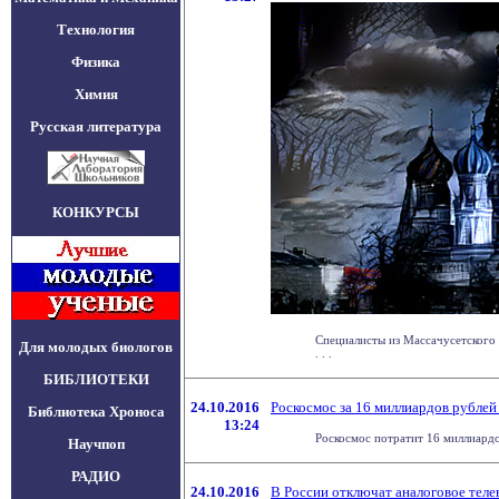
Технология
Физика
Химия
Русская литература
КОНКУРСЫ
Специалисты из Массачусетского
Для молодых биологов
. . .
БИБЛИОТЕКИ
24.10.2016
Роскосмос за 16 миллиардов рублей
Библиотека Хроноса
13:24
Роскосмос потратит 16 миллиардо
Научпоп
РАДИО
24.10.2016
В России отключат аналоговое теле