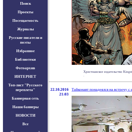
Поиск
Проекты
Посещаемость
Журналы
Русские писатели и
поэты
Избранное
Библиотеки
Фотоархив
Христианское издательство Kingst
.
ИНТЕРНЕТ
Топ-лист "Русского
22.10.2016
Тайконавт понадеялся на встречу с
переплета"
21:03
Баннерная сеть
Наши баннеры
НОВОСТИ
Все