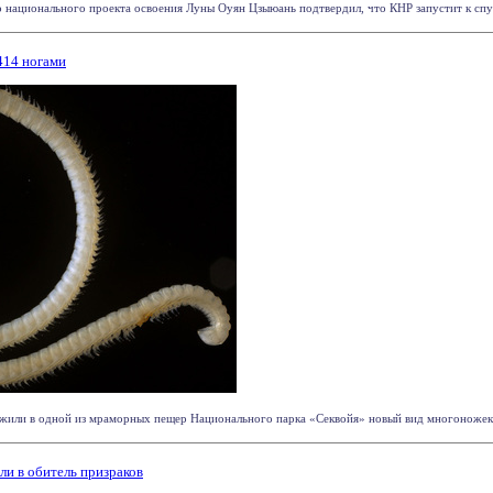
 национального проекта освоения Луны Оуян Цзыюань подтвердил, что КНР запустит к спут
414 ногами
или в одной из мраморных пещер Национального парка «Секвойя» новый вид многоножек. Об
и в обитель призраков