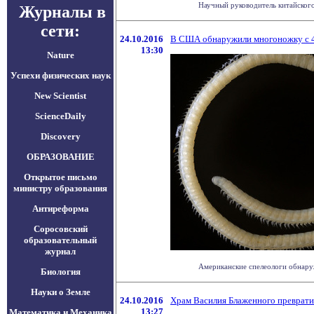
Научный руководитель китайского
Журналы в
сети:
24.10.2016
В США обнаружили многоножку с 
13:30
Nature
Успехи физических наук
New Scientist
ScienceDaily
Discovery
ОБРАЗОВАНИЕ
Открытое письмо
министру образования
Антиреформа
Соросовский
образовательный
журнал
Американские спелеологи обнаруж
Биология
Науки о Земле
24.10.2016
Храм Василия Блаженного превратил
13:27
Математика и Механика