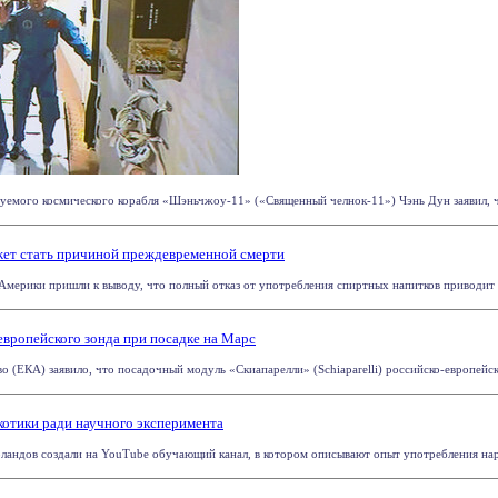
уемого космического корабля «Шэньчжоу-11» («Священный челнок-11») Чэнь Дун заявил, что
ожет стать причиной преждевременной смерти
ерики пришли к выводу, что полный отказ от употребления спиртных напитков приводит к
европейского зонда при посадке на Марс
о (ЕКА) заявило, что посадочный модуль «Скиапарелли» (Schiaparelli) российско-европейск
отики ради научного эксперимента
ландов создали на YouTube обучающий канал, в котором описывают опыт употребления наркот