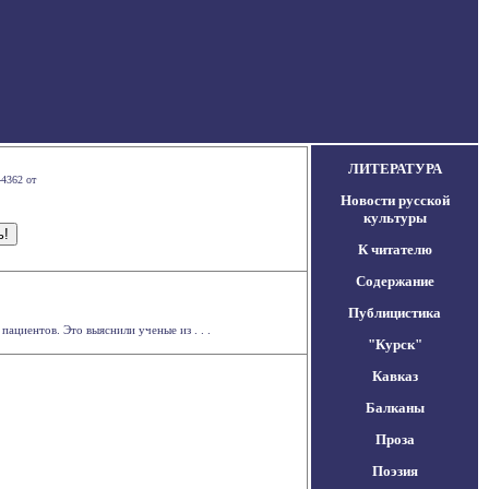
ЛИТЕРАТУРА
-4362 от
Новости русской
культуры
К читателю
Содержание
Публицистика
ациентов. Это выяснили ученые из . . .
"Курск"
Кавказ
Балканы
Проза
Поэзия