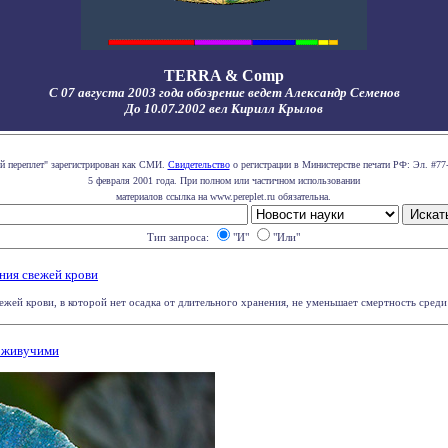
TERRA & Comp
С 07 августа 2003 года обозрение ведет Александр Семенов
До 10.07.2002 вел Кирилл Крылов
й переплет" зарегистрирован как СМИ.
Свидетельство
о регистрации в Министерстве печати РФ: Эл. #77
5 февраля 2001 года. При полном или частичном использовании
материалов ссылка на www.pereplet.ru обязательна.
Тип запроса:
"И"
"Или"
ния свежей крови
жей крови, в которой нет осадка от длительного хранения, не уменьшает смертность среди п
е живучими