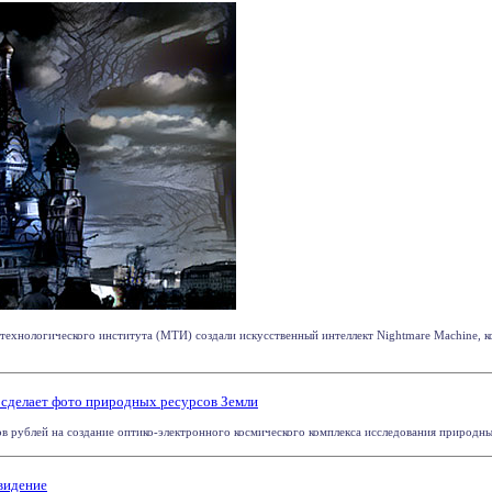
 технологического института (МТИ) создали искусственный интеллект Nightmare Machine,
 сделает фото природных ресурсов Земли
в рублей на создание оптико-электронного космического комплекса исследования природных 
видение