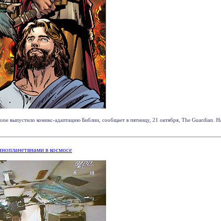
one выпустило комикс-адаптацию Библии, сообщает в пятницу, 21 октября, The Guardian. На
 инопланетянами в космосе