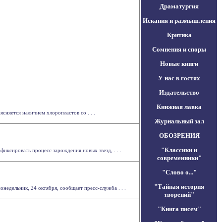
Драматургия
Искания и размышления
Критика
Сомнения и споры
Новые книги
У нас в гостях
Издательство
Книжная лавка
сняется наличием хлоропластов со . . .
Журнальный зал
ОБОЗРЕНИЯ
"Классики и
иксировать процесс зарождения новых звезд, . . .
современники"
"Слово о..."
"Тайная история
недельник, 24 октября, сообщает пресс-служба . . .
творений"
"Книга писем"