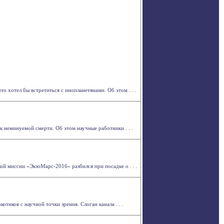
 хотел бы встретиться с инопланетянами. Об этом . . .
 неминуемой смерти. Об этом научные работники . . .
ой миссии «ЭкзоМарс-2016» разбился при посадке о . . .
иков с научной точки зрения. Слоган канала . . .