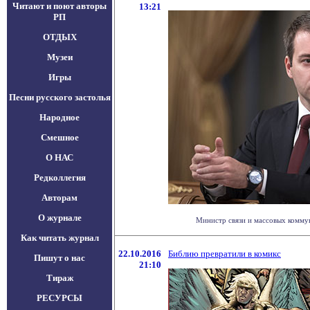
Читают и поют авторы
13:21
РП
ОТДЫХ
Музеи
Игры
Песни русского застолья
Народное
Смешное
О НАС
Редколлегия
Авторам
О журнале
Министр связи и массовых коммуни
Как читать журнал
22.10.2016
Библию превратили в комикс
Пишут о нас
21:10
Тираж
РЕСУРСЫ