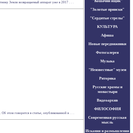
"Кошачий ящик"
нику Земли возвращаемый аппарат уже в 2017 . . .
"Золотые прииски"
"Сердитые стрелы"
КУЛЬТУРА
Афиша
Новые передвижники
Фотогалерея
Музыка
"Неизвестные" музеи
Риторика
Русские храмы и
монастыри
Видеоархив
ФИЛОСОФИЯ
 этом говорится в статье, опубликованной в . . .
Современная русская
мысль
Искания и размышления