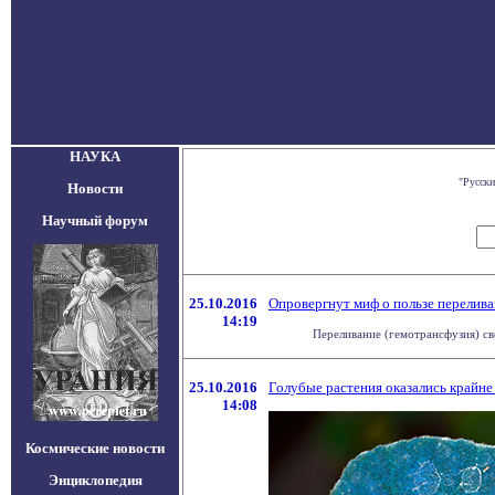
НАУКА
"Русски
Новости
Научный форум
25.10.2016
Опровергнут миф о пользе перелива
14:19
Переливание (гемотрансфузия) све
25.10.2016
Голубые растения оказались крайн
14:08
Космические новости
Энциклопедия