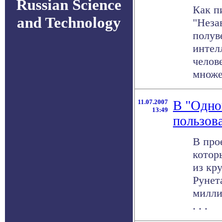
Russian Science
Как п
and Technology
"Неза
полув
интел
челов
множе
11.07.2007
В "Однок
13:49
пользов
В про
котор
из кр
Рунет
милли
. . .