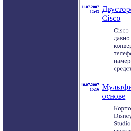
11.07.2007
Двустор
12:43
Cisco
Cisco 
давно
конве
телеф
намер
средст
10.07.2007
Мультфи
15:16
основе
Корпо
Disney
Studi
комед