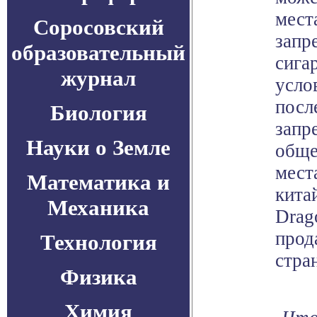
мест
Соросовский
запр
образовательный
сига
журнал
усло
посл
Биология
запр
Науки о Земле
обще
мест
Математика и
кита
Механика
Drag
прод
Технология
стра
Физика
Химия