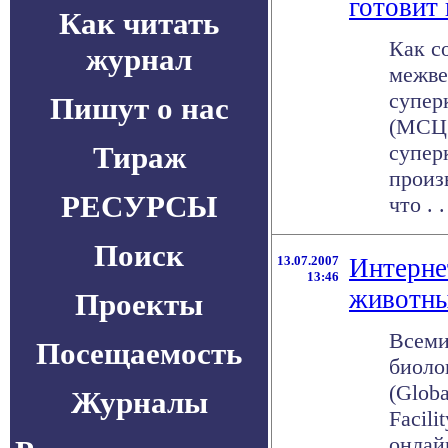
готовит
Как читать
Как с
журнал
межве
супер
Пишут о нас
(МСЦ 
Тираж
супер
произ
РЕСУРСЫ
что . .
Поиск
13.07.2007
Интерне
13:46
животны
Проекты
Всеми
Посещаемость
биоло
(Globa
Журналы
Facili
онлай