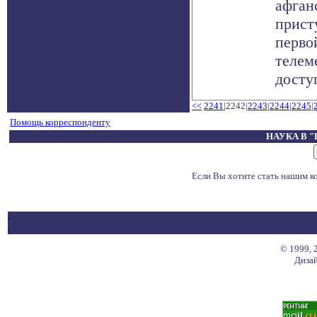
афган
прист
перво
телем
доступ
<<
2241
|2242|
2243
|
2244
|
2245
|
Помощь корреспонденту
НАУКА В 
Если Вы хотите стать нашим 
© 1999, 
Дизай