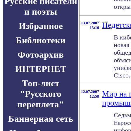
Русские писатели
открыл
и поэты
Избранное
13.07.2007
Недетск
13:16
В киб
Библиотеки
новая
общед
Фотоархив
объяс
ИНТЕРНЕТ
унифи
Cisco.
Топ-лист
"Русского
12.07.2007
Мир на 
12:58
промыш
переплета"
Седьм
Баннерная сеть
Еврос
инфор