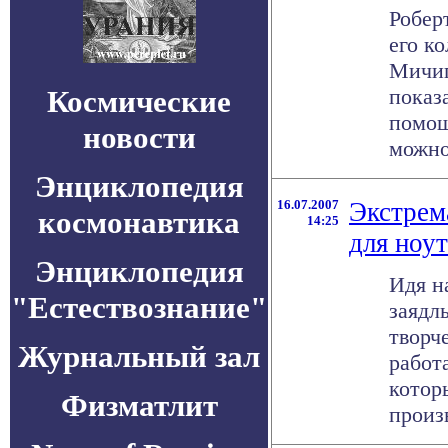
Робер
его к
Мичига
Космические
показа
помощ
новости
можно 
Энциклопедия
16.07.2007
Экстрем
космонавтика
14:25
для ноу
Энциклопедия
Идя н
"Естествознание"
заядл
творч
Журнальный зал
работ
котор
Физматлит
произв