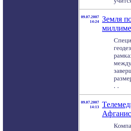
учится
09.07.2007
Земля п
14:24
миллиме
Специ
геоде
рамка
между
завер
разме
. .
09.07.2007
Телемед
14:13
Афганис
Компа