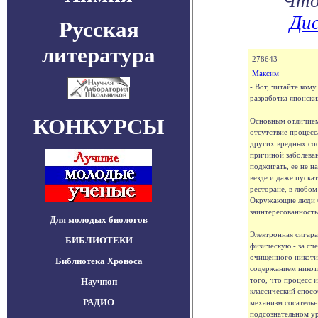
Что
Дис
Русская
литература
278643
Максим
- Вот, читайте ко
разработка японск
КОНКУРСЫ
Основным отличием 
отсутствие процесс
других вредных сос
причиной заболеван
поджигать, ее не н
везде и даже пускать
ресторане, в любом
Окружающие люди б
заинтересованност
Для молодых биологов
Электронная сигара
БИБЛИОТЕКИ
физическую - за сч
очищенного никоти
Библиотека Хроноса
содержанием никоти
того, что процесс 
Научпоп
классический спосо
РАДИО
механизм сосательн
подсознательном у