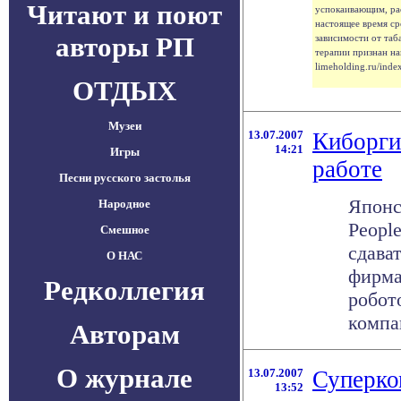
Читают и поют
успокаивающим, ра
настоящее время с
авторы РП
зависимости от таб
терапии признан н
limeholding.ru/inde
ОТДЫХ
Музеи
13.07.2007
Киборги
14:21
Игры
работе
Песни русского застолья
Японс
Народное
People
Смешное
сдава
О НАС
фирма
Редколлегия
робот
компан
Авторам
О журнале
13.07.2007
Суперко
13:52