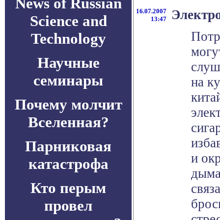
News of Russian
16.07.2007
Электро
Science and
13:47
Потр
Technology
могу
Научные
слуш
семинары
на к
кита
Почему молчит
элек
Вселенная?
сига
изба
Парниковая
и ок
катастрофа
дыма
Кто перым
связ
брос
провел
стрес