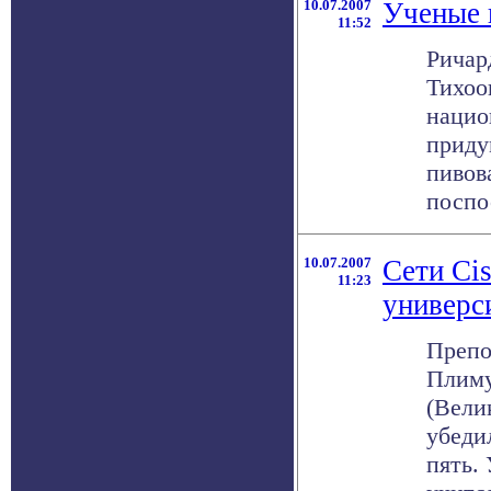
10.07.2007
Ученые 
11:52
Ричар
Тихоо
нацио
приду
пивов
поспос
10.07.2007
Сети Ci
11:23
универс
Препо
Плиму
(Вели
убеди
пять.