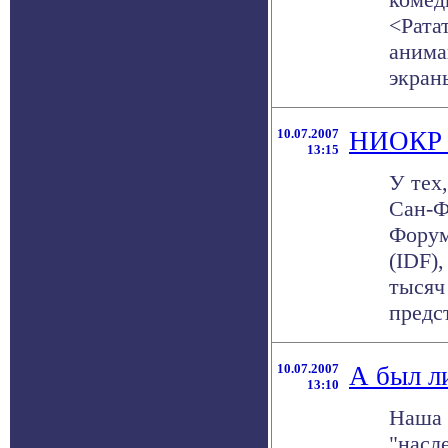
<Ратат
анима
экраны
10.07.2007
НИОКР к
13:15
У тех
Сан-Ф
Форум
(IDF)
тысяч
предс
10.07.2007
А был л
13:10
Наша 
"насл