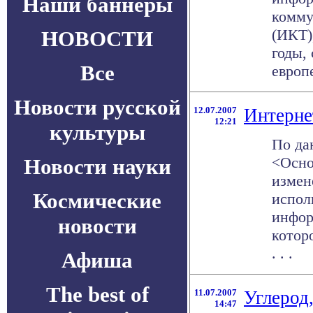
Наши баннеры
комму
(ИКТ)
НОВОСТИ
годы,
Все
европе
Новости русской
12.07.2007
Интерне
12:21
культуры
По да
<Осно
Новости науки
измен
Космические
испол
инфор
новости
котор
. . .
Афиша
The best of
11.07.2007
Углерод,
14:47