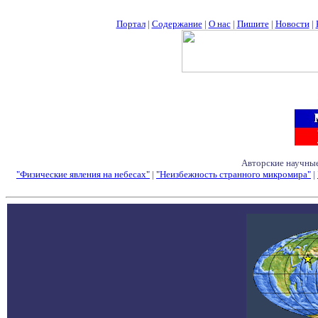
Портал
|
Содержание
|
О нас
|
Пишите
|
Новости
|
Авторские научные
"Физические явления на небесах"
|
"Неизбежность странного микромира"
|
Семинары - Конфе