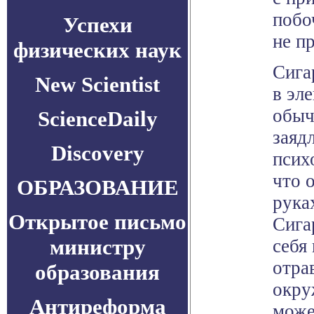
побо
Успехи
не п
физических наук
Сига
New Scientist
в эл
обыч
ScienceDaily
заяд
Discovery
псих
что 
ОБРАЗОВАНИЕ
рука
Открытое письмо
Сига
министру
себя
отра
образования
окру
Антиреформа
може