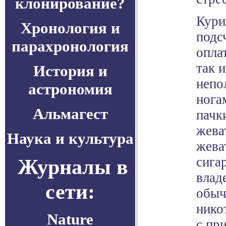
клонирование?
Кури
Хронология и
подс
парахронология
опла
так 
История и
непо
астрономия
нога
Альмагест
пачк
жева
Наука и культура
жева
сига
Журналы в
влад
сети:
обыч
нико
Nature
с пр