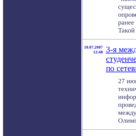
сущес
опров
ранее
Такой 
10.07.2007
3-я меж
12:48
студенч
по сете
27 ию
техни
инфор
прове
между
Олимп