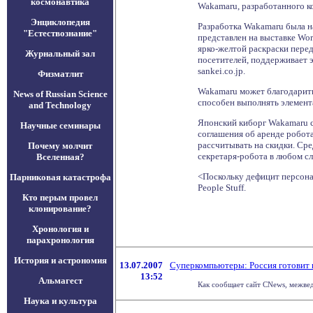
космонавтика
Wakamaru, разработанного ко
Энциклопедия
Разработка Wakamaru была на
"Естествознание"
представлен на выставке Wo
ярко-желтой раскраски передв
Журнальный зал
посетителей, поддерживает э
sankei.co.jp.
Физматлит
Wakamaru может благодарить
News of Russian Science
способен выполнять элемент
and Technology
Японский киборг Wakamaru с
Научные семинары
соглашения об аренде робота
рассчитывать на скидки. Сре
Почему молчит
секретаря-робота в любом с
Вселенная?
<Поскольку дефицит персонал
Парниковая катастрофа
People Stuff.
Кто перым провел
клонирование?
Хронология и
парахронология
История и астрономия
13.07.2007
Суперкомпьютеры: Россия готовит
13:52
Альмагест
Как сообщает сайт CNews, межве
Наука и культура