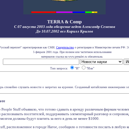
TERRA & Comp
С 07 августа 2003 года обозрение ведет Александр Семенов
До 10.07.2002 вел Кирилл Крылов
Русский переплет" зарегистрирован как СМИ.
Свидетельство
о регистрации в Министерстве печати РФ: Э
5 февраля 2001 года. При полном или частичном использовании
материалов ссылка на www.pereplet.ru обязательна.
Тип запроса:
"И"
"Или"
рь спокойно слушать новости о запретах на курение. Созданный китайскими инженерами эле
оте
 People Stuff объявило, что готово сдавать в аренду различным фирмам чело
ы распознавать посетителей, поддерживать элементарный разговор и сопровож
озгом должны будут платить за него в день не менее $1000.
Stuff, расположенное в городе Нагое, сообщило о готовности послать в любу