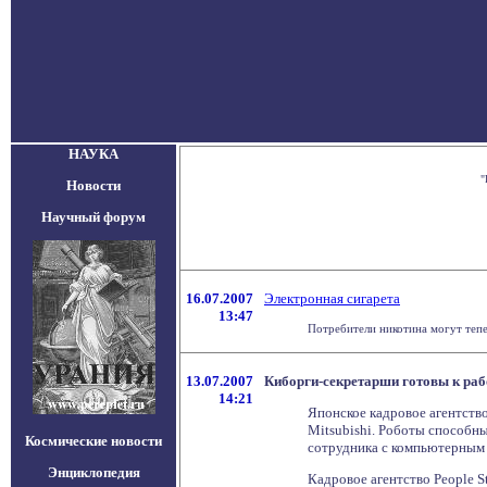
НАУКА
"
Новости
Научный форум
16.07.2007
Электронная сигарета
13:47
Потребители никотина могут тепе
13.07.2007
Киборги-секретарши готовы к раб
14:21
Японское кадровое агентство
Mitsubishi. Роботы способн
Космические новости
сотрудника с компьютерным м
Энциклопедия
Кадровое агентство People 