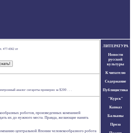
ЛИТЕРАТУРА
л. #77-4362 от
Новости
русской
культуры
К читателю
Содержание
Публицистика
ктронный аналог сигареты примерно за $200 . . .
"Курск"
Кавказ
векообразных роботов, произведенных компанией
Балканы
дать их до нужного места. Правда, желающие нанять
Проза
ю компанию центральной Японии человекообразного робота
Поэзия