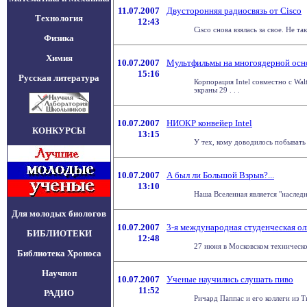
11.07.2007
Двусторонняя радиосвязь от Cisco
Технология
12:43
Cisco снова взялась за свое. Не 
Физика
Химия
10.07.2007
Мультфильмы на многоядерной осн
15:16
Русская литература
Корпорация Intel совместно с Wal
экраны 29 . . .
10.07.2007
НИОКР конвейер Intel
КОНКУРСЫ
13:15
У тех, кому доводилось побывать
10.07.2007
А был ли Большой Взрыв?...
13:10
Наша Вселенная является "наслед
Для молодых биологов
10.07.2007
3-я международная студенческая ол
БИБЛИОТЕКИ
12:48
27 июня в Московском техническо
Библиотека Хроноса
Научпоп
10.07.2007
Ученые научились слушать пиво
11:52
РАДИО
Ричард Паппас и его коллеги из 