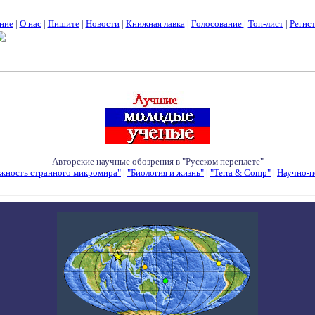
ние
|
О нас
|
Пишите
|
Новости
|
Книжная лавка
|
Голосование
|
Топ-лист
|
Регис
Авторские научные обозрения в "Русском переплете"
жность странного микромира"
|
"Биология и жизнь"
|
"Terra & Comp"
|
Научно-п
Семинары - Конференции - Симпозиумы - Конкурсы