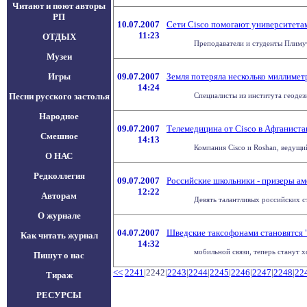
Читают и поют авторы
РП
10.07.2007
Сети Cisco помогают университета
11:23
ОТДЫХ
Преподаватели и студенты Плимутс
Музеи
Игры
09.07.2007
Земля потеряла несколько миллимет
14:24
Песни русского застолья
Специалисты из института геодез
Народное
09.07.2007
Телемедицина от Cisco в Афганиста
Смешное
14:13
Компания Cisco и Roshan, ведущи
О НАС
Редколлегия
09.07.2007
Российские школьники - призеры ам
12:22
Авторам
Девять талантливых российских с
О журнале
04.07.2007
Шведские таксофонами становятся 
Как читать журнал
14:32
мобильной связи, теперь станут 
Пишут о нас
<<
2241
|2242|
2243
|
2244
|
2245
|
2246
|
2247
|
2248
|
22
Тираж
РЕСУРСЫ