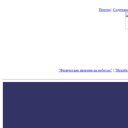
Портал
|
Содержа
"Физические явления на небесах"
|
"Неизбе