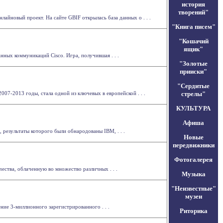
история
творений"
лайновый проект. На сайте GBIF открылась база данных о . . .
"Книга писем"
"Кошачий
ящик"
ных коммуникаций Cisco. Игра, получившая . . .
"Золотые
прииски"
"Сердитые
7-2013 годы, стала одной из ключевых в европейской . . .
стрелы"
КУЛЬТУРА
Афиша
результаты которого были обнародованы IBM, . . .
Новые
передвижники
Фотогалерея
ества, облаченную во множество различных . . .
Музыка
"Неизвестные"
музеи
ние 3-миллионного зарегистрированного . . .
Риторика