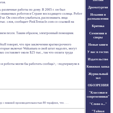
гов.
Драматургия
 различные работы по дому. В 2005 г. он был
 узнаваемых роботов в Стране восходящего солнца. Робот
Искания и
0 кг. Он способен улыбаться, распознавать лица
размышления
тыс. слов, сообщает PinkTentacle.com со ссылкой на
Критика
ением песен. Таким образом, электронный помощник
Сомнения и
споры
tuff говорят, что при заключении краткосрочного
Новые книги
которые включат Wakamaru в свой штат надолго, могут
У нас в гостях
х составляет около $25 тыс., так что оплата труда
Издательство
 и роботы могли бы работать сообща>, - подчеркнули в
Книжная лавка
Журнальный
зал
ОБОЗРЕНИЯ
"Классики и
современники"
 пиковой производительностью 80 терафлоп, что . . .
"Слово о..."
"Тайная