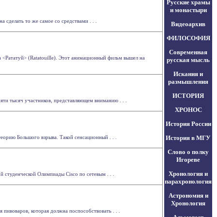
Русские храмы
и монастыри
 сделать то же самое со средствами . . .
Видеоархив
ФИЛОСОФИЯ
Современная
ма <Рататуй> (Ratatouille). Этот анимационный фильм вышел на
русская мысль
Искания и
размышления
ИСТОРИЯ
яти тысяч участников, представляющем вниманию . . .
ХРОНОС
История России
еорию Большого взрыва. Такой сенсационный . . .
История в МГУ
Слово о полку
Игореве
Хронология и
студенческой Олимпиады Cisco по сетевым . . .
парахронология
Астрономия и
Хронология
пивоваров, которая должна поспособствовать . . .