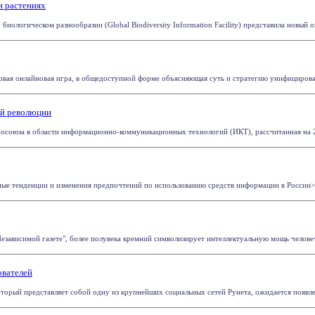
и растениях
иологическом разнообразии (Global Biodiversity Information Facility) представила новый он
овая онлайновая игра, в общедоступной форме объясняющая суть и стратегию унифицирован
ой революции
союза в области информационно-коммуникационных технологий (ИКТ), рассчитанная на 200
е тенденции и изменения предпочтений по использованию средств информации в России>, 
езависимой газете", более полувека кремний символизирует интеллектуальную мощь человеч
ователей
оторый представляет собой одну из крупнейших социальных сетей Рунета, ожидается появле