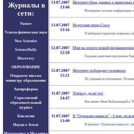
13.07.2007
Интернет-база данных о животных 
Журналы в
13:46
Всемирная система информации о б
сети:
Nature
13.07.2007
Недетские игры Cisco
13:16
Успехи физических наук
В киберпространстве появилась н
New Scientist
12.07.2007
Мир на пороге новой промышленн
ScienceDaily
12:58
Седьмая рамочная программа Евро
Discovery
ОБРАЗОВАНИЕ
12.07.2007
Интернет побеждает телевизор
12:21
Открытое письмо
По данным исследования <Основны
министру образования
Антиреформа
11.07.2007
Углерод, да не тот
Соросовский
14:47
Как пишет Иван Бобринецкий в "Н
образовательный
журнал
Биология
11.07.2007
В "Одноклассники.ru" - 3 млн. польз
13:49
Науки о Земле
В проекте <Одноклассники.ru>, к
Математика и Механика