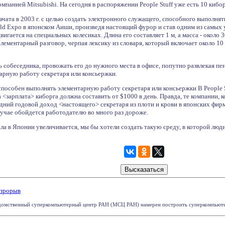
мпанией Mitsubishi. На сегодня в распоряжении People Stuff уже есть 10 кибор
чата в 2003 г. с целью создать электронного служащего, способного выполнять
rld Expo в японском Аиши, произведя настоящий фурор и став одним из самых
игается на специальных колесиках. Длина его составляет 1 м, а масса - около 3
лементарный разговор, черпая лексику из словаря, который включает около 10 
 собеседника, провожать его до нужного места в офисе, попутно развлекая п
арную работу секретаря или консьержки.
пособен выполнять элементарную работу секретаря или консьержки В People S
 <зарплата> киборга должна составить от $1000 в день. Правда, те компании, 
дний годовой доход <настоящего> секретаря из плоти и крови в японских фирма
лучае обойдется работодателю во много раз дороже.
а в Японии увеличивается, мы бы хотели создать такую среду, в которой люди
 прорыв
домственный суперкомпьютерный центр РАН (МСЦ РАН) намерен построить суперкомпьютер с