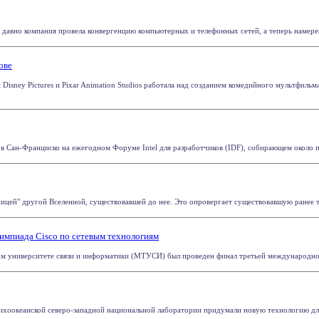
так давно компания провела конвергенцию компьютерных и телефонных сетей, а теперь намерена
ове
t Disney Pictures и Pixar Animation Studios работала над созданием комедийного мультфиль
 в Сан-Франциско на ежегодном Форуме Intel для разработчиков (IDF), собирающем около п
ницей" другой Вселенной, существовавшей до нее. Это опровергает существовавшую ранее т
импиада Cisco по сетевым технологиям
м университете связи и информатики (МТУСИ) был проведен финал третьей международной 
Тихоокеанской северо-западной национальной лаборатории придумали новую технологию для 