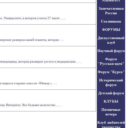
Альмагест
Запечатленная
Россия
 Университет, в котором учится 27 тысяч . . .
Сталиниана
ФОРУМЫ
Дискуссионный
рение размеров нашей планеты, которая . . .
клуб
Научный форум
Форум
лемедицины, которая расширит доступ к медицинским . . .
"Русская идея"
Форум "Курск"
Исторический
учащихся старших классов <Юниор>, . . .
форум
Детский форум
КЛУБЫ
у Интернету. Все большее количество . . .
Пятничные
вечера
Клуб любителей
творчества