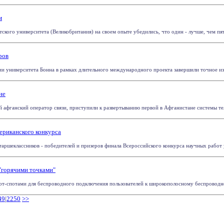
м
кого университета (Великобритания) на своем опыте убедились, что один - лучше, чем пять.
ров
ии университета Бонна в рамках длительного международного проекта завершили точное изме
не
й афганский оператор связи, приступили к развертыванию первой в Афганистане системы те
ериканского конкурса
таршеклассников - победителей и призеров финала Всероссийского конкурса научных работ 
"горячими точками"
хот-спотами для беспроводного подключения пользователей к широкополосному беспроводном
49
|
2250
>>