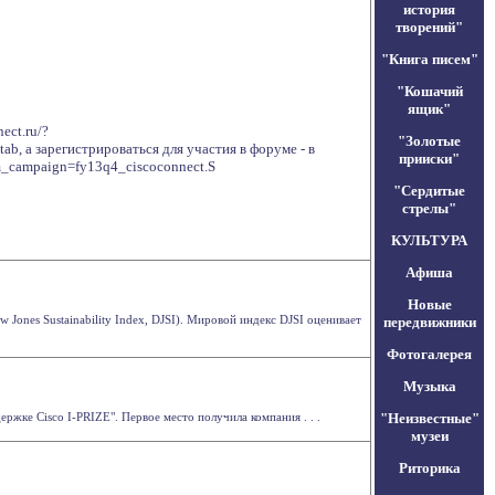
история
творений"
"Книга писем"
"Кошачий
ящик"
ect.ru/?
"Золотые
, а зарегистрироваться для участия в форуме - в
прииски"
utm_campaign=fy13q4_ciscoconnect.S
"Сердитые
стрелы"
КУЛЬТУРА
Афиша
Новые
ones Sustainability Index, DJSI). Мировой индекс DJSI оценивает
передвижники
Фотогалерея
Музыка
жке Cisco I-PRIZE". Первое место получила компания . . .
"Неизвестные"
музеи
Риторика