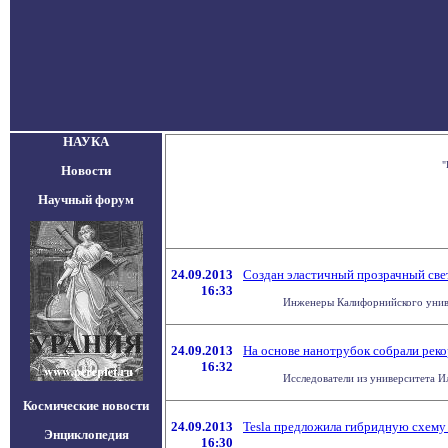
НАУКА
"
Новости
Научный форум
24.09.2013
Создан эластичный прозрачный св
16:33
Инженеры Калифорнийского универ
24.09.2013
На основе нанотрубок собрали рек
16:32
Исследователи из университета И
Космические новости
24.09.2013
Tesla предложила гибридную схему
Энциклопедия
16:30