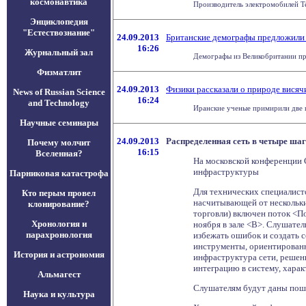
космонавтика
Производитель электромобилей Tes
Энциклопедия
"Естествознание"
24.09.2013
Британские демографы предложили 
16:26
Журнальный зал
Демографы из Великобритании пре
Физматлит
24.09.2013
Физики рассказали о природе висяч
News of Russian Science
16:24
and Technology
Иранские ученые примирили две г
Научные семинары
24.09.2013
Распределенная сеть в четыре ша
Почему молчит
16:15
Вселенная?
На московской конференции 
инфраструктуры
Парниковая катастрофа
Для технических специалист
Кто перым провел
насчитывающей от нескольки
клонирование?
торговли) включен поток <П
Хронология и
ноября в зале <В>. Слушател
парахронология
избежать ошибок и создать 
инструменты, ориентированн
История и астрономия
инфраструктура сети, решени
интеграцию в систему, хара
Альмагест
Слушателям будут даны пош
Наука и культура