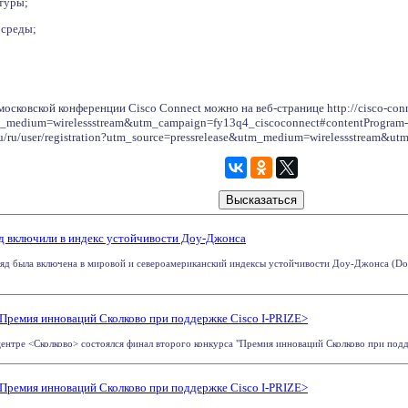
туры;
 среды;
осковской конференции Cisco Connect можно на веб-странице http://cisco-conn
_medium=wirelessstream&utm_campaign=fy13q4_ciscoconnect#contentProgram-tab
t.ru/ru/user/registration?utm_source=pressrelease&utm_medium=wirelessstream&
д включили в индекс устойчивости Доу-Джонса
яд была включена в мировой и североамериканский индексы устойчивости Доу-Джонса (Dow J
Премия инноваций Сколково при поддержке Cisco I-PRIZE>
ентре <Сколково> состоялся финал второго конкурса "Премия инноваций Сколково при поддер
Премия инноваций Сколково при поддержке Cisco I-PRIZE>