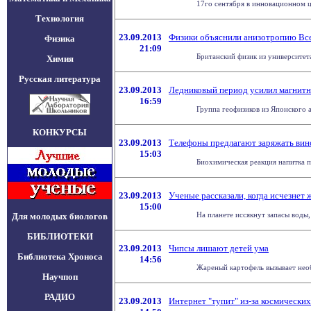
17го сентября в инновационном ц
Технология
23.09.2013
Физики объяснили анизотропию Вс
Физика
21:09
Британский физик из университет
Химия
Русская литература
23.09.2013
Ледниковый период усилил магнитн
16:59
Группа геофизиков из Японского а
КОНКУРСЫ
23.09.2013
Телефоны предлагают заряжать ви
15:03
Биохимическая реакция напитка п
23.09.2013
Ученые рассказали, когда исчезнет 
15:00
На планете иссякнут запасы воды,
Для молодых биологов
БИБЛИОТЕКИ
23.09.2013
Чипсы лишают детей ума
Библиотека Хроноса
14:56
Жареный картофель вызывает необ
Научпоп
РАДИО
23.09.2013
Интернет "тупит" из-за космических