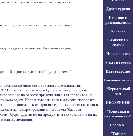
 позволяет увеличить запас хода электрических . . .
Драматургия
Искания и
размышления
алистов, для большинства экономических задач . . .
Критика
Сомнения и
споры
ду сосудами с жидкостью. По словам авторов, . . .
Новые книги
У нас в гостях
Издательство
адежной, производительной и управляемой
Книжная лавка
и распределенной сети крупного предприятия,
Журнальный
 19-21 ноября в московском Центре международной
зал
нтированные на работу приложений>. Он состоится 19
о рода задач. Использование того и другого позволяет
ОБОЗРЕНИЯ
ти предприятия, в которую интегрированы технологии и
зделен на четыре традиционные темы (базовая
"Классики и
цент будет сделан не на продукты и технологии, а на их
современники"
и масштабирования.
"Слово о..."
"Тайная