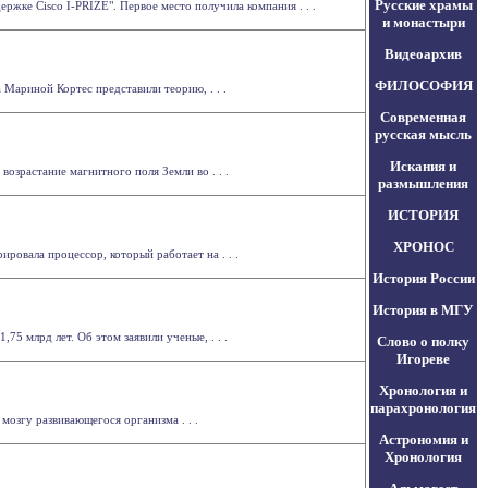
Русские храмы
жке Cisco I-PRIZE". Первое место получила компания . . .
и монастыри
Видеоархив
ФИЛОСОФИЯ
 Мариной Кортес представили теорию, . . .
Современная
русская мысль
Искания и
возрастание магнитного поля Земли во . . .
размышления
ИСТОРИЯ
ХРОНОС
ровала процессор, который работает на . . .
История России
История в МГУ
75 млрд лет. Об этом заявили ученые, . . .
Слово о полку
Игореве
Хронология и
парахронология
мозгу развивающегося организма . . .
Астрономия и
Хронология