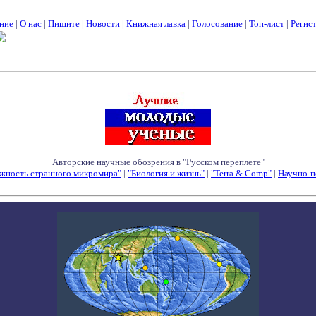
ние
|
О нас
|
Пишите
|
Новости
|
Книжная лавка
|
Голосование
|
Топ-лист
|
Регис
Авторские научные обозрения в "Русском переплете"
жность странного микромира"
|
"Биология и жизнь"
|
"Terra & Comp"
|
Научно-п
Семинары - Конференции - Симпозиумы - Конкурсы