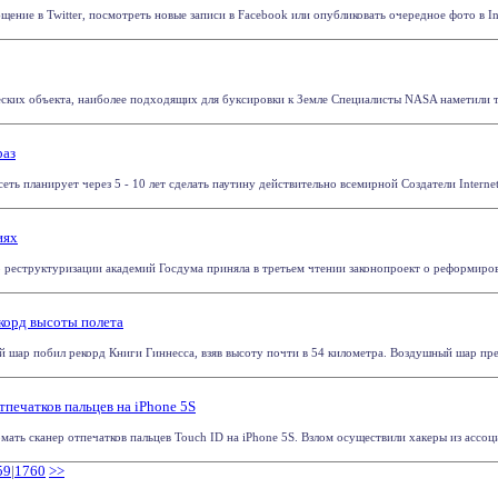
ение в Twitter, посмотреть новые записи в Facebook или опубликовать очередное фото в Inst
ких объекта, наиболее подходящих для буксировки к Земле Специалисты NASA наметили три а
раз
сеть планирует через 5 - 10 лет сделать паутину действительно всемирной Создатели Internet.
иях
 реструктуризации академий Госдума приняла в третьем чтении законопроект о реформирова
корд высоты полета
шар побил рекорд Книги Гиннесса, взяв высоту почти в 54 километра. Воздушный шар пред
тпечатков пальцев на iPhone 5S
мать сканер отпечатков пальцев Touch ID на iPhone 5S. Взлом осуществили хакеры из ассоц
59
|
1760
>>