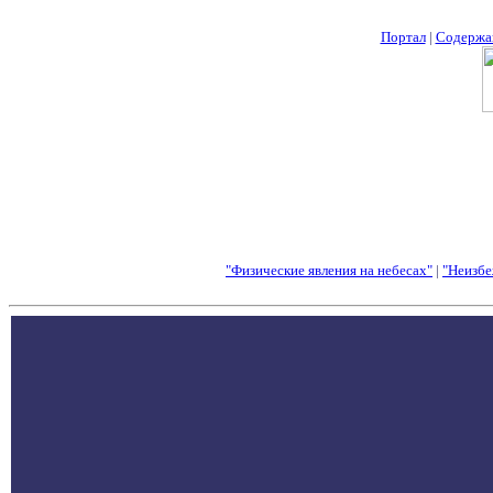
Портал
|
Содержа
"Физические явления на небесах"
|
"Неизбе