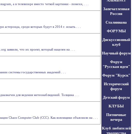
Альмагест
agram, а в телевизоре вместо четкой картинки - помехи, . . .
Запечатленная
Россия
Сталиниана
стероида, среди которых будут в 2014 г. искать . . .
ФОРУМЫ
Дискуссионный
клуб
org заявили, что их проект, который нацелен на . . .
Научный форум
Форум
"Русская идея"
нии системы государственных академий . . .
Форум "Курск"
Исторический
форум
назначен для ведения метеонаблюдений. Толщина . . .
Детский форум
КЛУБЫ
Пятничные
иации Chaos Computer Club (CCC). Как взломщики объяснили на . . .
вечера
Клуб любителей
творчества