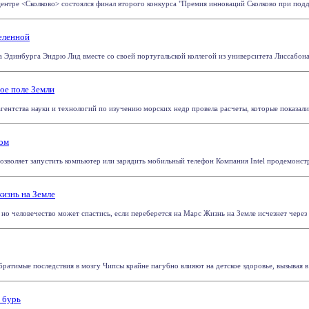
ентре <Сколково> состоялся финал второго конкурса "Премия инноваций Сколково при поддер
еленной
а Эдинбурга Эндрю Лид вместе со своей португальской коллегой из университета Лиссабона
ое поле Земли
гентства науки и технологий по изучению морских недр провела расчеты, которые показали 
ном
озволяет запустить компьютер или зарядить мобильный телефон Компания Intel продемонстри
жизнь на Земле
 но человечество может спастись, если переберется на Марс Жизнь на Земле исчезнет через 1,
ратимые последствия в мозгу Чипсы крайне пагубно влияют на детское здоровье, вызывая в 
 бурь