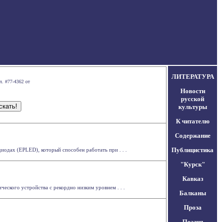
ЛИТЕРАТУРА
л. #77-4362 от
Новости
русской
культуры
К читателю
Содержание
Публицистика
одах (EPLED), который способен работать при . . .
"Курск"
Кавказ
ского устройства с рекордно низким уровнем . . .
Балканы
Проза
Поэзия