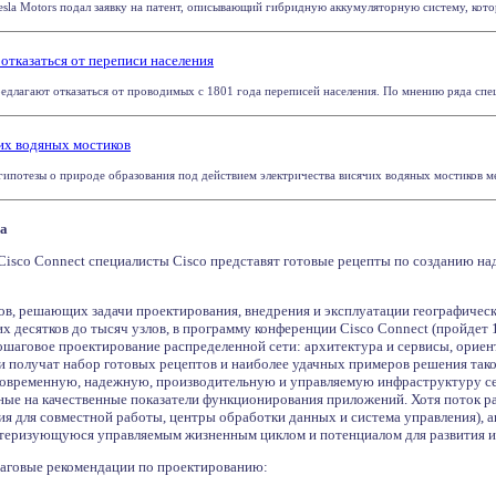
la Motors подал заявку на патент, описывающий гибридную аккумуляторную систему, которая
отказаться от переписи населения
длагают отказаться от проводимых с 1801 года переписей населения. По мнению ряда специ
их водяных мостиков
ипотезы о природе образования под действием электричества висячих водяных мостиков меж
га
Cisco Connect специалисты Cisco представят готовые рецепты по созданию н
ов, решающих задачи проектирования, внедрения и эксплуатации географическ
х десятков до тысяч узлов, в программу конференции Cisco Connect (пройдет
ошаговое проектирование распределенной сети: архитектура и сервисы, орие
и получат набор готовых рецептов и наиболее удачных примеров решения таког
современную, надежную, производительную и управляемую инфраструктуру се
ые на качественные показатели функционирования приложений. Хотя поток ра
я для совместной работы, центры обработки данных и система управления), ак
ктеризующуюся управляемым жизненным циклом и потенциалом для развития 
аговые рекомендации по проектированию: