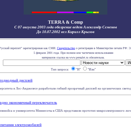
TERRA & Comp
С 07 августа 2003 года обозрение ведет Александр Семенов
До 10.07.2002 вел Кирилл Крылов
Русский переплет" зарегистрирован как СМИ.
Свидетельство
о регистрации в Министерстве печати РФ: Э
5 февраля 2001 года. При полном или частичном использовании
материалов ссылка на www.pereplet.ru обязательна.
Тип запроса:
"И"
"Или"
етодиодный дисплей
ситета в Лос-Анджелесе разработали гибкий прозрачный дисплей на органических светоди
ордно экономичный переключатель
ллинойса и университета Миннесоты в США представили прототип микроэлектронного логиче
 питания электромобилей