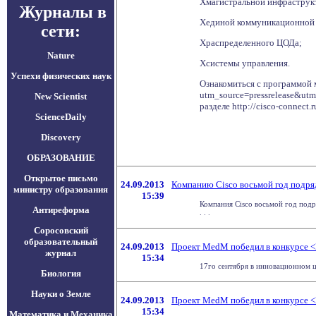
Хмагистральной инфраструк
Журналы в
Хединой коммуникационной
сети:
Храспределенного ЦОДа;
Nature
Хсистемы управления.
Успехи физических наук
Ознакомиться с программой м
utm_source=pressrelease&utm
New Scientist
разделе http://cisco-connec
ScienceDaily
Discovery
ОБРАЗОВАНИЕ
Открытое письмо
24.09.2013
Компанию Cisco восьмой год подря
министру образования
15:39
Компания Cisco восьмой год подр
Антиреформа
. . .
Соросовский
образовательный
24.09.2013
Проект MedM победил в конкурсе <
журнал
15:34
17го сентября в инновационном ц
Биология
Науки о Земле
24.09.2013
Проект MedM победил в конкурсе <
15:34
Математика и Механика