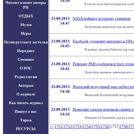
14:50
Читают и поют авторы
Если не получается написать сообщ
РП
ОТДЫХ
23.09.2013
NASA поймает астероид стаканом
14:47
Музеи
Астрономы наметили три космичес
Игры
23.09.2013
Facebook удешевит интернет в 100 
Песни русского застолья
14:45
В рамках проекта Internet.org соц
Народное
Смешное
23.09.2013
Реформу РАН одобрили в трех чтен
О НАС
14:41
Депутаты приняли законопроект о
Редколлегия
Авторам
23.09.2013
Японский воздушный шар побил ре
14:38
О журнале
Японский беспилотный воздушный 
Как читать журнал
23.09.2013
Немецкие хакеры взломали сканер о
Пишут о нас
14:34
Хакерам из Германии удалось взло
Тираж
<<
1751
|
1752
|
1753
|
1754
|
1755
|
1756
|1757|
1758
|
17
РЕСУРСЫ