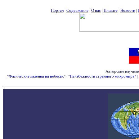
Портал
|
Содержание
|
О нас
|
Пишите
|
Новости
|
Авторские научные
"Физические явления на небесах"
|
"Неизбежность странного микромира"
|
Семинары - Конфе