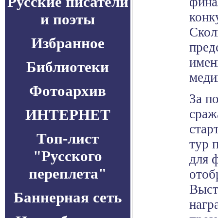
Русские писатели
фина
конк
и поэты
Скол
Избранное
пред
имен
Библиотеки
меди
Фотоархив
За п
ИНТЕРНЕТ
сраж
стар
Топ-лист
тур 
"Русского
для 
переплета"
отоб
Выст
Баннерная сеть
нагр