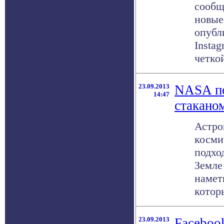
сообщ
новые
опубл
Instag
четкой
23.09.2013
NASA по
14:47
стакано
Астро
косми
подхо
Земле
намет
которы
23.09.2013
Faceboo