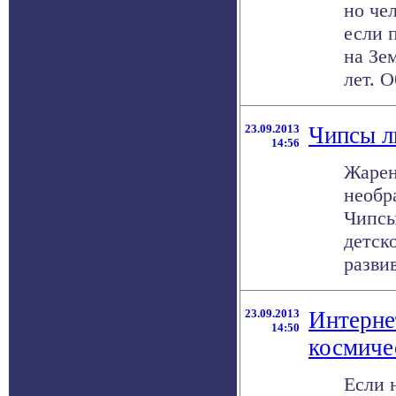
но че
если 
на Зе
лет. О
23.09.2013
Чипсы л
14:56
Жарен
необр
Чипсы
детск
развив
23.09.2013
Интернет
14:50
космиче
Если 