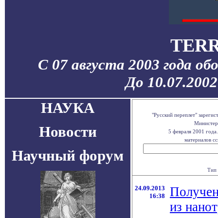
TERR
С 07 августа 2003 года об
До 10.07.200
НАУКА
"Русский переплет" зареги
Министерс
Новости
5 февраля 2001 года
материалов сс
Научный форум
Тип 
24.09.2013
Получен
16:38
из нано