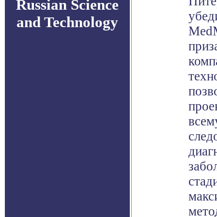
Пите
Russian Science
убед
and Technology
MedM
приз
комп
техн
позв
прое
всему
след
диаг
забо
стад
макс
мето