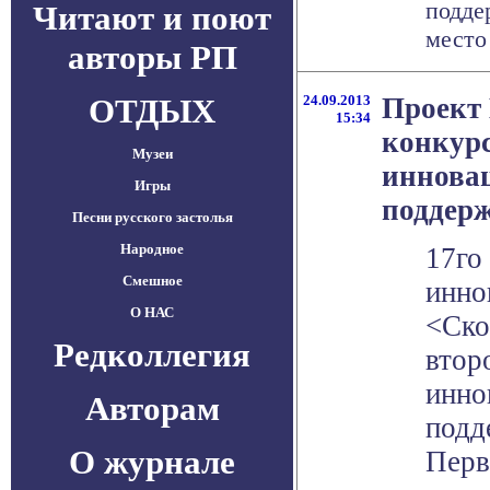
подде
Читают и поют
место 
авторы РП
ОТДЫХ
24.09.2013
Проект
15:34
конкур
Музеи
иннова
Игры
поддерж
Песни русского застолья
Народное
17го
Смешное
инно
О НАС
<Ско
Редколлегия
втор
инно
Авторам
подд
О журнале
Перв