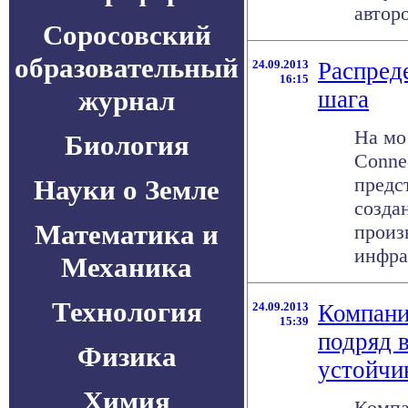
авторов
Соросовский
образовательный
24.09.2013
Распреде
16:15
журнал
шага
На мо
Биология
Conne
предс
Науки о Земле
созда
Математика и
произ
инфра
Механика
Технология
24.09.2013
Компани
15:39
подряд 
Физика
устойчи
Химия
Компа