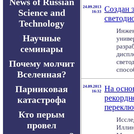
News of Russian
24.09.2013
Создан 
Science and
16:33
светоди
Technology
Инжен
Научные
униве
разра
семинары
диспл
свето
Почему молчит
способ
Вселенная?
Парниковая
24.09.2013
На осно
16:32
рекордн
катастрофа
переклю
Кто перым
Иссле
провел
Иллин