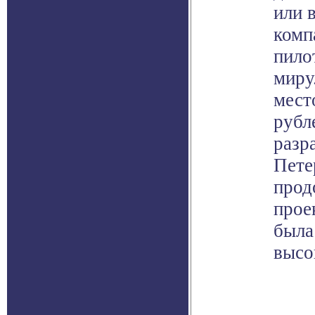
или 
комп
пило
миру
мест
рубле
разр
Пете
прод
прое
была
высо