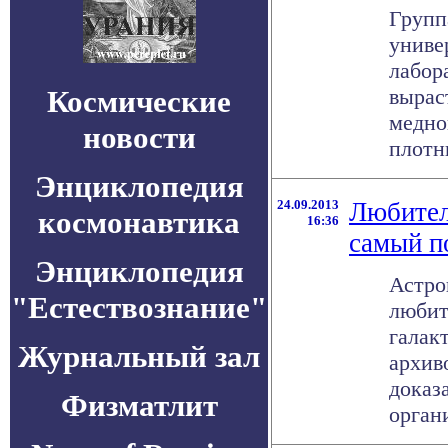
Групп
униве
лабор
Космические
вырас
медно
новости
плотны
Энциклопедия
24.09.2013
Любител
космонавтика
16:36
самый п
Энциклопедия
Астро
"Естествознание"
любит
галак
Журнальный зал
архив
доказ
Физматлит
органи