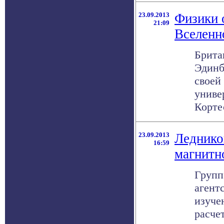
23.09.2013
Физики 
21:09
Вселенн
Брита
Эдинб
своей
униве
Кортес
23.09.2013
Леднико
16:59
магнитн
Групп
агент
изуче
расче