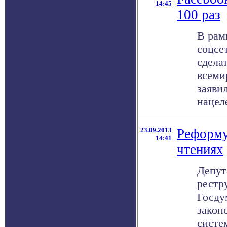
14:45
100 раз
В рамк
соцсет
сдела
всеми
заяви
нацеле
23.09.2013
Реформу
14:41
чтениях
Депут
рестр
Госду
закон
систе