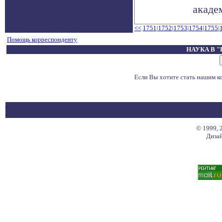
академ
<<
1751
|
1752
|
1753
|
1754
|
1755
|
Помощь корреспонденту
НАУКА В 
Если Вы хотите стать нашим 
© 1999, 
Дизай