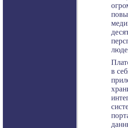
огро
повы
меди
десят
перс
люде
Плат
в се
прил
хран
инте
сист
порт
данн