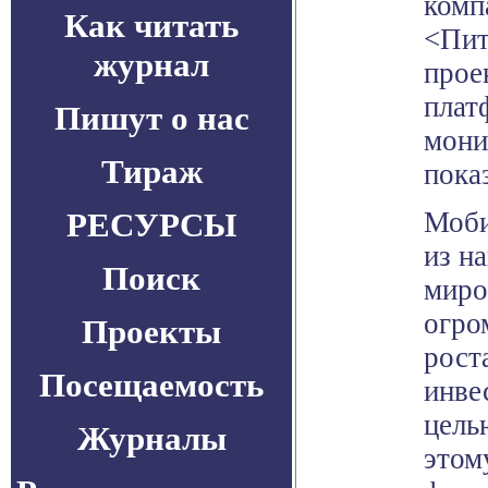
комп
Как читать
<Пит
журнал
прое
плат
Пишут о нас
мони
Тираж
пока
РЕСУРСЫ
Моби
из н
Поиск
миро
огро
Проекты
рост
Посещаемость
инве
цель
Журналы
этом