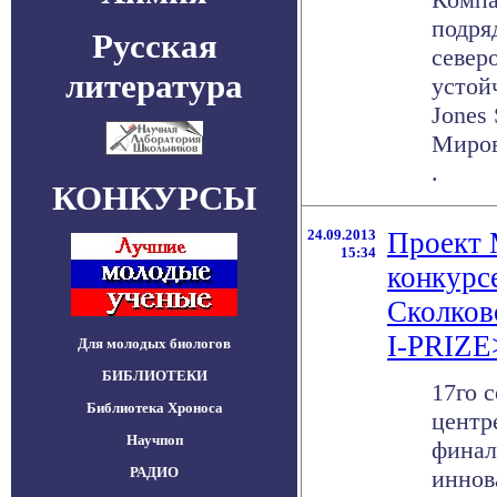
подря
Русская
север
литература
устой
Jones 
Миров
.
КОНКУРСЫ
24.09.2013
Проект 
15:34
конкурс
Сколков
I-PRIZE
Для молодых биологов
БИБЛИОТЕКИ
17го 
Библиотека Хроноса
центр
Научпоп
финал
РАДИО
иннов