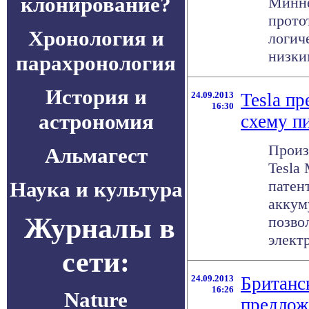
клонирование?
Минне
прото
Хронология и
логич
низким
парахронология
История и
24.09.2013
Tesla п
16:30
астрономия
схему п
Произ
Альмагест
Tesla 
Наука и культура
патен
аккум
Журналы в
позво
электр
сети:
24.09.2013
Британс
16:26
Nature
предлож