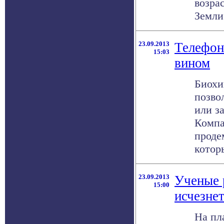
возра
Земли 
23.09.2013
Телефон
15:03
вином
Биохи
позво
или з
Компа
проде
которы
23.09.2013
Ученые р
15:00
исчезне
На пл