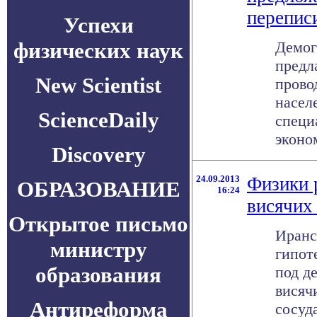
перепис
Успехи
физических наук
Демог
предл
New Scientist
прово
насел
ScienceDaily
специ
эконом
Discovery
24.09.2013
Физики 
ОБРАЗОВАНИЕ
16:24
висячих
Открытое письмо
Иранс
министру
гипот
образования
под д
висяч
Антиреформа
сосуд