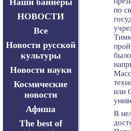
през
Наши баннеры
по с
НОВОСТИ
госу
учре
Все
Тимм
Новости русской
прой
культуры
было
напр
Новости науки
Масс
техн
Космические
или 
новости
унив
Афиша
В не
The best of
дост