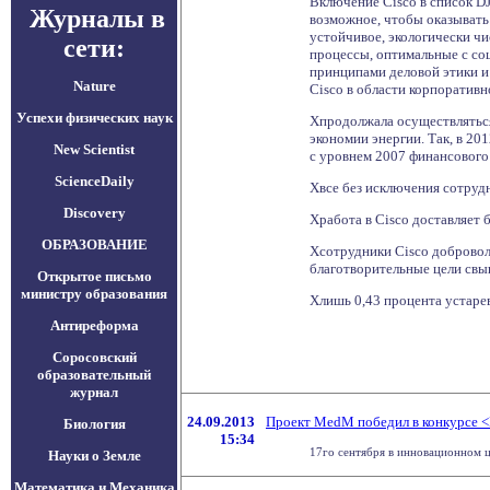
Включение Cisco в список D
Журналы в
возможное, чтобы оказывать 
устойчивое, экологически чи
сети:
процессы, оптимальные с соц
принципами деловой этики и
Nature
Cisco в области корпоративн
Успехи физических наук
Хпродолжала осуществляться
экономии энергии. Так, в 2
New Scientist
с уровнем 2007 финансового 
ScienceDaily
Хвсе без исключения сотруд
Discovery
Хработа в Cisco доставляет 
ОБРАЗОВАНИЕ
Хсотрудники Cisco добровол
благотворительные цели свы
Открытое письмо
министру образования
Хлишь 0,43 процента устаре
Антиреформа
Соросовский
образовательный
журнал
24.09.2013
Проект MedM победил в конкурсе <
Биология
15:34
17го сентября в инновационном ц
Науки о Земле
Математика и Механика