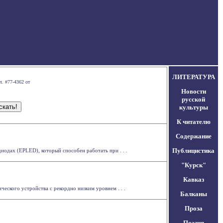
ЛИТЕРАТУРА
л. #77-4362 от
Новости
русской
культуры
К читателю
Содержание
Публицистика
одах (EPLED), который способен работать при . . .
"Курск"
Кавказ
ского устройства с рекордно низким уровнем . . .
Балканы
Проза
Поэзия