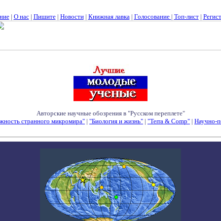
ние
|
О нас
|
Пишите
|
Новости
|
Книжная лавка
|
Голосование
|
Топ-лист
|
Регис
Авторские научные обозрения в "Русском переплете"
жность странного микромира"
|
"Биология и жизнь"
|
"Terra & Comp"
|
Научно-п
Семинары - Конференции - Симпозиумы - Конкурсы