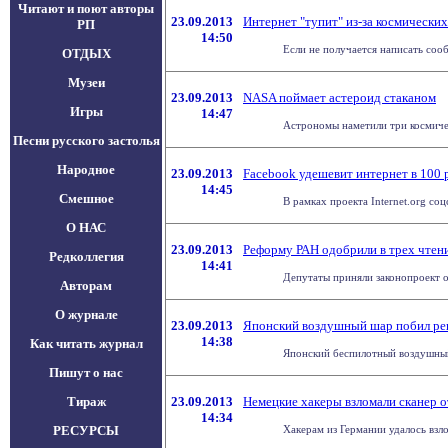
Читают и поют авторы
23.09.2013
Интернет "тупит" из-за космических
РП
14:50
Если не получается написать сообщ
ОТДЫХ
Музеи
23.09.2013
NASA поймает астероид стаканом
Игры
14:47
Астрономы наметили три космичес
Песни русского застолья
Народное
23.09.2013
Facebook удешевит интернет в 100 
14:45
Смешное
В рамках проекта Internet.org соц
О НАС
23.09.2013
Реформу РАН одобрили в трех чтен
Редколлегия
14:41
Депутаты приняли законопроект о
Авторам
О журнале
23.09.2013
Японский воздушный шар побил ре
14:38
Как читать журнал
Японский беспилотный воздушный 
Пишут о нас
Тираж
23.09.2013
Немецкие хакеры взломали сканер о
14:34
РЕСУРСЫ
Хакерам из Германии удалось взло