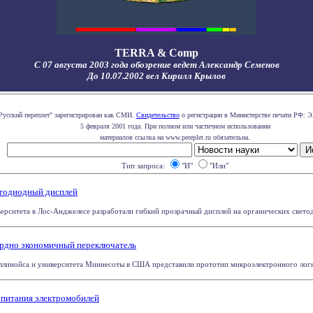
TERRA & Comp
С 07 августа 2003 года обозрение ведет Александр Семенов
До 10.07.2002 вел Кирилл Крылов
Русский переплет" зарегистрирован как СМИ.
Свидетельство
о регистрации в Министерстве печати РФ: Э
5 февраля 2001 года. При полном или частичном использовании
материалов ссылка на www.pereplet.ru обязательна.
Тип запроса:
"И"
"Или"
етодиодный дисплей
ситета в Лос-Анджелесе разработали гибкий прозрачный дисплей на органических светоди
ордно экономичный переключатель
ллинойса и университета Миннесоты в США представили прототип микроэлектронного логиче
 питания электромобилей