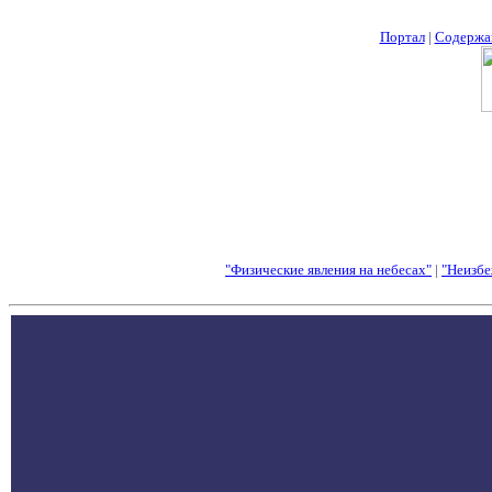
Портал
|
Содержа
"Физические явления на небесах"
|
"Неизбе