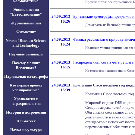
космонавтика
Производитель электромобилей Tes
Энциклопедия
"Естествознание"
24.09.2013
Британские демографы предложили 
16:26
Журнальный зал
Демографы из Великобритании пре
Физматлит
24.09.2013
Физики рассказали о природе висяч
News of Russian Science
16:24
and Technology
Иранские ученые примирили две г
Научные семинары
24.09.2013
Распределенная сеть в четыре шага
Почему молчит
16:15
Вселенная?
На московской конференции Cisco
Парниковая катастрофа
Кто перым провел
24.09.2013
Компанию Cisco восьмой год подр
клонирование?
15:39
Компания Cisco восьмой год 
Хронология и
Мировой индекс DJSI оценив
парахронология
Североамериканский индекс 
История и астрономия
Оба списка составляются по
деятельности в таких област
Альмагест
стандартов в цепочках пост
перечисленных областях с п
Наука и культура