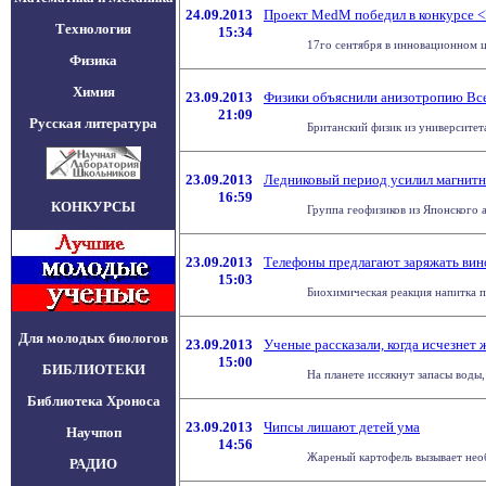
24.09.2013
Проект MedM победил в конкурсе <
Технология
15:34
17го сентября в инновационном ц
Физика
Химия
23.09.2013
Физики объяснили анизотропию Вс
21:09
Русская литература
Британский физик из университет
23.09.2013
Ледниковый период усилил магнитн
16:59
КОНКУРСЫ
Группа геофизиков из Японского а
23.09.2013
Телефоны предлагают заряжать ви
15:03
Биохимическая реакция напитка п
Для молодых биологов
23.09.2013
Ученые рассказали, когда исчезнет 
15:00
БИБЛИОТЕКИ
На планете иссякнут запасы воды,
Библиотека Хроноса
23.09.2013
Чипсы лишают детей ума
Научпоп
14:56
Жареный картофель вызывает необ
РАДИО