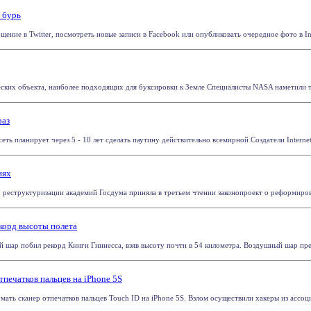
 бурь
ение в Twitter, посмотреть новые записи в Facebook или опубликовать очередное фото в Inst
ких объекта, наиболее подходящих для буксировки к Земле Специалисты NASA наметили три а
раз
сеть планирует через 5 - 10 лет сделать паутину действительно всемирной Создатели Internet.
иях
 реструктуризации академий Госдума приняла в третьем чтении законопроект о реформирова
корд высоты полета
шар побил рекорд Книги Гиннесса, взяв высоту почти в 54 километра. Воздушный шар пред
тпечатков пальцев на iPhone 5S
мать сканер отпечатков пальцев Touch ID на iPhone 5S. Взлом осуществили хакеры из ассоц