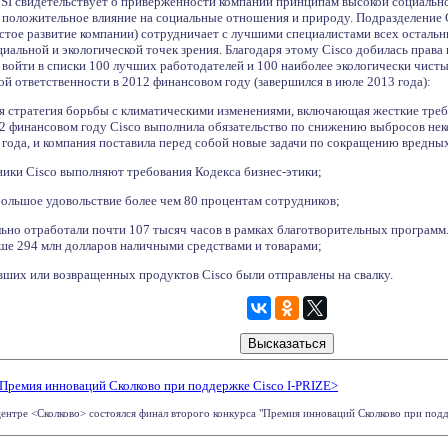
JSI свидетельствует о приверженности компании принципам высокой социально
положительное влияние на социальные отношения и природу. Подразделение Cisc
стое развитие компании) сотрудничает с лучшими специалистами всех остальн
иальной и экологической точек зрения. Благодаря этому Cisco добилась прав
 войти в списки 100 лучших работодателей и 100 наиболее экологически чист
ой ответственности в 2012 финансовом году (завершился в июле 2013 года):
 стратегия борьбы с климатическими изменениями, включающая жесткие треб
012 финансовом году Cisco выполнила обязательство по снижению выбросов не
года, и компания поставила перед собой новые задачи по сокращению вредных
ники Cisco выполняют требования Кодекса бизнес-этики;
большое удовольствие более чем 80 процентам сотрудников;
ьно отработали почти 107 тысяч часов в рамках благотворительных программ.
ше 294 млн долларов наличными средствами и товарами;
вших или возвращенных продуктов Cisco были отправлены на свалку.
Премия инноваций Сколково при поддержке Cisco I-PRIZE>
ентре <Сколково> состоялся финал второго конкурса "Премия инноваций Сколково при поддер