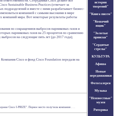
й ответственности. Сотрудники Cisco делают все
история
o Sustainable Business Practices (отвечает за
творений"
ых подразделений и вместе с ними разрабатывает бизнес-
а именоваться компанией с самыми высокими в мире
"Книга писем"
ых компаний мира. Вот некоторые результаты работы
"Кошачий
ящик"
ования по сокращениюв выбросов парниковых газов и
которых парниковых газов на 25 процентов по сравнению
"Золотые
 выбросов на следующие пять лет (до 2017 года);
прииски"
"Сердитые
стрелы"
КУЛЬТУРА
 Компания Cisco и фонд Cisco Foundation передали на
Афиша
Новые
передвижники
Фотогалерея
Музыка
"Неизвестные"
музеи
жке Cisco I-PRIZE". Первое место получила компания . . .
Риторика