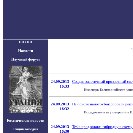
НАУКА
"
Новости
Научный форум
24.09.2013
Создан эластичный прозрачный св
16:33
Инженеры Калифорнийского универ
24.09.2013
На основе нанотрубок собрали рек
16:32
Исследователи из университета И
Космические новости
24.09.2013
Tesla предложила гибридную схему
Энциклопедия
16:30