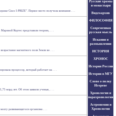
Русские храмы
и монастыри
жке Cisco I-PRIZE". Первое место получила компания . . .
Видеоархив
ФИЛОСОФИЯ
Современная
 Мариной Кортес представили теорию, . . .
русская мысль
Искания и
размышления
возрастание магнитного поля Земли во . . .
ИСТОРИЯ
ХРОНОС
История России
ровала процессор, который работает на . . .
История в МГУ
Слово о полку
Игореве
75 млрд лет. Об этом заявили ученые, . . .
Хронология и
парахронология
Астрономия и
Хронология
мозгу развивающегося организма . . .