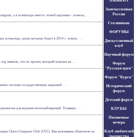
Альмагест
Запечатленная
Россия
agram, а в телевизоре вместо четкой картинки - помехи, . . .
Сталиниана
ФОРУМЫ
стероида, среди которых будут в 2014 г. искать . . .
Дискуссионный
клуб
Научный форум
org заявили, что их проект, который нацелен на . . .
Форум
"Русская идея"
Форум "Курск"
нии системы государственных академий . . .
Исторический
форум
Детский форум
назначен для ведения метеонаблюдений. Толщина . . .
КЛУБЫ
Пятничные
вечера
Клуб любителей
иации Chaos Computer Club (CCC). Как взломщики объяснили на . . .
творчества