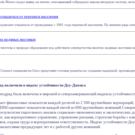
la Motors подал заявку на патент, описывающий гибридную аккумуляторную систему, которая
отказаться от переписи населения
длагают отказаться от проводимых с 1801 года переписей населения. По мнению ряда специ
их водяных мостиков
ипотезы о природе образования под действием электричества висячих водяных мостиков меж
 Connect специалисты Cisco представят готовые рецепты по созданию надежной, производит
яд включили в индекс устойчивости Доу-Джонса
подряд была включена в мировой и североамериканский индексы устойчивости Д
ает финансовые показатели каждой десятой из 2 500 крупнейших корпораций,
DJSI оценивает показатели каждой пятой из 600 крупнейших компаний Северн
 результатам тщательного анализа социально-экономических и экологических 
ях, как корпоративное управление, управление рисками, стратегия борьбы с 
авок, охрана труда и корпоративная ответственность. Индекс устойчивости До
оказателями предыдущих лет и с работой других компаний.