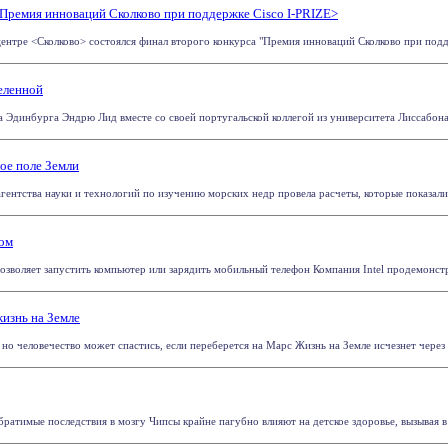
Премия инноваций Сколково при поддержке Cisco I-PRIZE>
ентре <Сколково> состоялся финал второго конкурса "Премия инноваций Сколково при поддер
еленной
а Эдинбурга Эндрю Лид вместе со своей португальской коллегой из университета Лиссабона
ое поле Земли
гентства науки и технологий по изучению морских недр провела расчеты, которые показали 
ном
озволяет запустить компьютер или зарядить мобильный телефон Компания Intel продемонстри
жизнь на Земле
 но человечество может спастись, если переберется на Марс Жизнь на Земле исчезнет через 1,
ратимые последствия в мозгу Чипсы крайне пагубно влияют на детское здоровье, вызывая в 