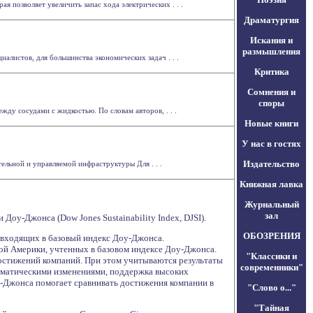
 позволяет увеличить запас хода электрических . . .
Драматургия
Искания и
размышления
алистов, для большинства экономических задач . . .
Критика
Сомнения и
споры
ду сосудами с жидкостью. По словам авторов, . . .
Новые книги
У нас в гостях
Издательство
ельной и управляемой инфраструктуры Для . . .
Книжная лавка
Журнальный
зал
оу-Джонса (Dow Jones Sustainability Index, DJSI).
ОБОЗРЕНИЯ
 входящих в базовый индекс Доу-Джонса.
ой Америки, учтенных в базовом индексе Доу-Джонса.
"Классики и
достижений компаний. При этом учитываются результаты
современники"
климатическими изменениями, поддержка высоких
у-Джонса помогает сравнивать достижения компании в
"Слово о..."
"Тайная