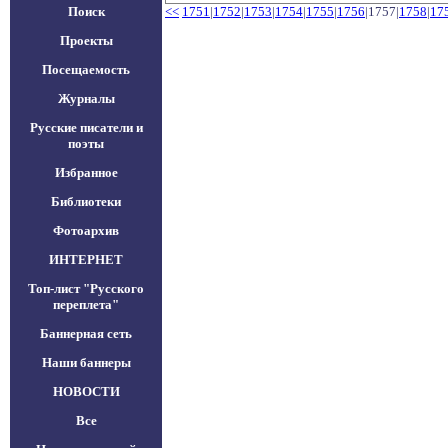
Поиск
<<
1751
|
1752
|
1753
|
1754
|
1755
|
1756
|1757|
1758
|
17
Проекты
Посещаемость
Журналы
Русские писатели и
поэты
Избранное
Библиотеки
Фотоархив
ИНТЕРНЕТ
Топ-лист "Русского
переплета"
Баннерная сеть
Наши баннеры
НОВОСТИ
Все