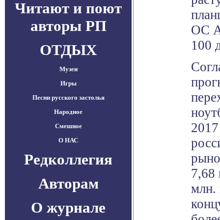
Читают и поют
план
авторы РП
ОС A
100 
ОТДЫХ
Согл
Музеи
прог
Игры
пере
Песни русского застолья
ноут
Народное
2017
Смешное
росс
О НАС
Редколлегия
рыно
7,68
Авторам
млн. 
конц
О журнале
боле