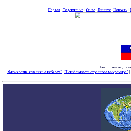
Портал
|
Содержание
|
О нас
|
Пишите
|
Новости
|
Авторские научные
"Физические явления на небесах"
|
"Неизбежность странного микромира"
|
Семинары - Конфе