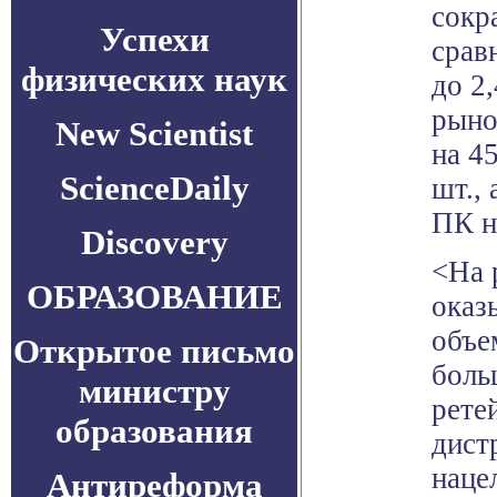
сокр
Успехи
срав
физических наук
до 2
рыно
New Scientist
на 45
ScienceDaily
шт.,
ПК н
Discovery
<На 
ОБРАЗОВАНИЕ
оказ
объе
Открытое письмо
боль
министру
рете
образования
дист
наце
Антиреформа