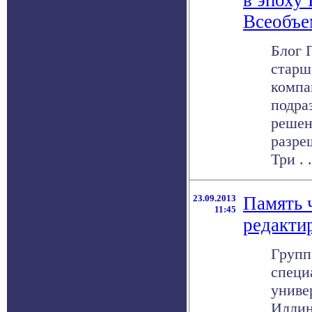
в эпоху 
Всеобъе
Блог П
старш
компа
подра
решен
разре
Три . .
23.09.2013
Память 
11:45
редактир
Групп
специ
униве
Иллин