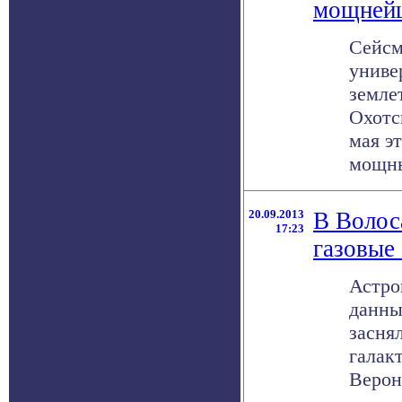
мощнейш
Сейсм
униве
земле
Охотс
мая э
мощны
20.09.2013
В Волос
17:23
газовые
Астро
данны
заснял
галак
Верони