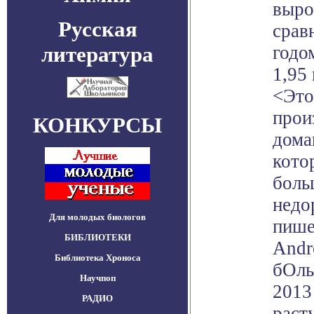
выро
Русская
срав
литература
годо
1,95 
<Это
прои
КОНКУРСЫ
дома
кото
боль
недо
Для молодых биологов
пише
БИБЛИОТЕКИ
Andr
Библиотека Хроноса
бОль
Научпоп
2013
РАДИО
раст