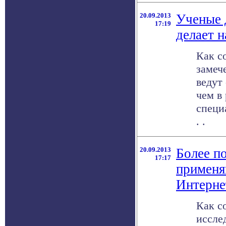
20.09.2013
Ученые 
17:19
делает н
Как с
замеч
ведут 
чем в
специ
. .
20.09.2013
Более п
17:17
применя
Интерне
Как с
иссле