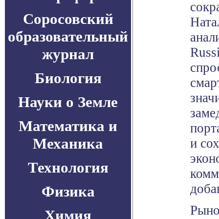
сокр
Соросовский
Ната
образовательный
анал
Russ
журнал
спро
Биология
смар
знач
Науки о Земле
заме
Математика и
порт
Механика
и со
экон
Технология
комм
доба
Физика
Рыно
Химия