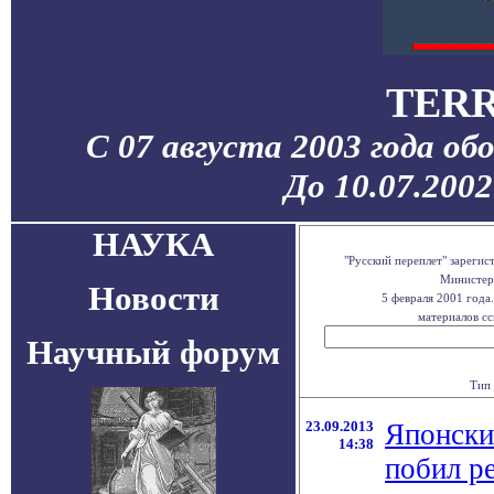
TERR
С 07 августа 2003 года об
До 10.07.200
НАУКА
"Русский переплет" зареги
Министерс
Новости
5 февраля 2001 года
материалов сс
Научный форум
Тип 
23.09.2013
Японски
14:38
побил р