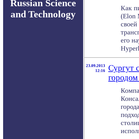
Russian Science
Как п
and Technology
(Elon
своей
транс
его н
Hyperl
23.09.2013
Сургут 
12:16
городом
Комп
Конса
город
подхо
столи
испол
.