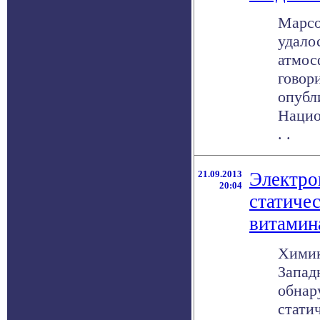
Марсо
удало
атмос
говор
опубл
Нацио
. .
21.09.2013
Электро
20:04
статиче
витамин
Химик
Запад
обнар
стати