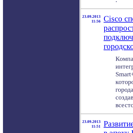
23.09.2013
Cisco с
11:56
распрос
подключ
городск
Компа
интег
Smart
котор
город
созда
всесто
23.09.2013
Развити
11:51