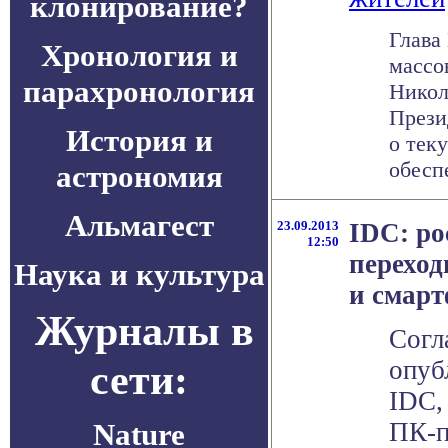
клонирование?
Глава
Хронология и
массо
парахронология
Никол
Прези
История и
о тек
обеспе
астрономия
Альмагест
23.09.2013
IDC: р
12:50
переход
Наука и культура
и смар
Журналы в
Согл
опуб
сети:
IDC, 
Nature
ПК-п