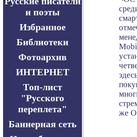
Русские писатели
сред
и поэты
смар
Избранное
отме
мене
Библиотеки
Mobi
уста
Фотоархив
четв
ИНТЕРНЕТ
здес
поку
Топ-лист
мног
"Русского
стре
переплета"
же О
Баннерная сеть