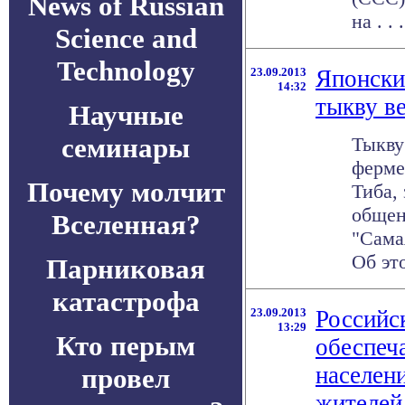
News of Russian
на . . .
Science and
Technology
23.09.2013
Японски
14:32
тыкву в
Научные
семинары
Тыкву
ферме
Почему молчит
Тиба,
общен
Вселенная?
"Сама
Об это
Парниковая
катастрофа
23.09.2013
Российс
13:29
Кто перым
обеспеча
населен
провел
жителей