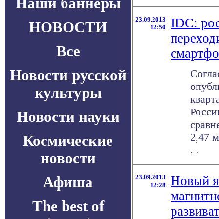
Наши баннеры
23.09.2013
IDC: ро
НОВОСТИ
12:50
переход
Все
смартф
Новости русской
Согла
опубл
культуры
кварт
Росси
Новости науки
сравн
2,47 
Космические
. .
новости
Афиша
23.09.2013
Новый я
12:28
магнитн
The best of
развиват