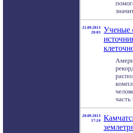
помог
значит
21.09.2013
Ученые 
20:03
источни
клеточн
Амери
рекор
распо
компл
челов
часть 
20.09.2013
Камчатс
17:24
землетр