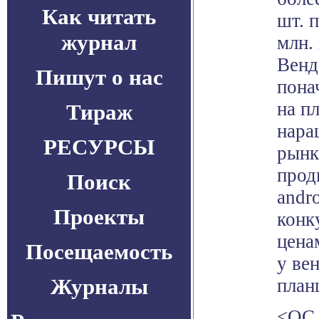
Как читать
шт. 
журнал
млн.
Венд
Пишут о нас
пона
на п
Тираж
нара
РЕСУРСЫ
рынк
прод
Поиск
аndr
Проекты
конк
цена
Посещаемость
у ве
Журналы
план
<ОС 