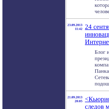
котор
челове
23.09.2013
24 сентя
11:42
инновац
Интерне
Блог 
прези
компа
Панка
Сетев
подошл
21.09.2013
<Кьюрио
20:05
следов 