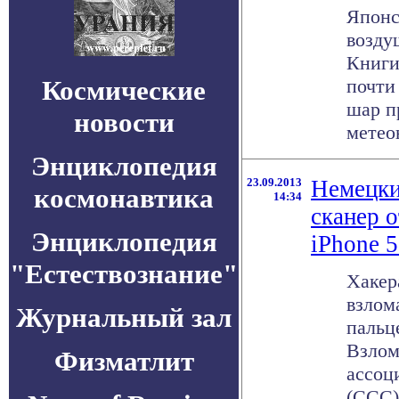
Японс
возду
Книги
Космические
почти
шар п
новости
метео
Энциклопедия
23.09.2013
Немецки
космонавтика
14:34
сканер о
Энциклопедия
iPhone 
"Естествознание"
Хакер
взлом
Журнальный зал
пальце
Взлом
Физматлит
ассоц
(CCC)