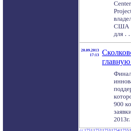
Center
Projec
владе
США и
для . .
20.09.2013
Сколков
17:13
главную
Финал
иннов
подде
котор
900 к
заявк
2013г. 
<<
1751
|
1752
|
1753
|
1754
|
1755
|