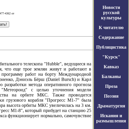
Новости
русской
#77-4362 от
культуры
К читателю
Содержание
Публицистика
"Курск"
льного телескопа "Hubble", ведущиеся на
Кавказ
я, что еще трое землян живут и работают в
 программу работ на борту Международной
Балканы
енко, Дэниэль Бёрш (Daniel Bursch) и Карл
ью разработки метода оперативного прогноза
Проза
 "Метеороид" с целью уточнения модели
щества на орбите МКС. Также проводится
Поэзия
ки грузового корабля "Прогресс М1-7" была
евра высота орбиты МКС увеличилась на 3 км.
Драматургия
ресс М1-8", который прибудет на станцию 25
екса функционирует нормально, самочувствие
Искания и
размышления