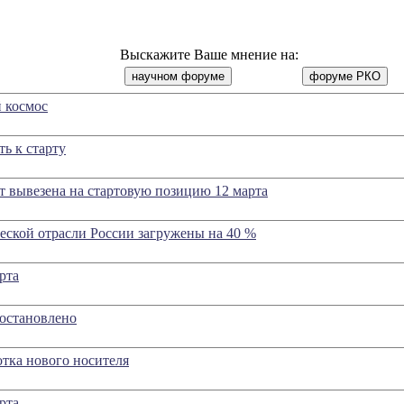
Выскажите Ваше мнение на:
 космос
ь к старту
ет вывезена на стартовую позицию 12 марта
еской отрасли России загружены на 40 %
рта
остановлено
отка нового носителя
рта