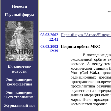
Новости
"Ру
Научный форум
08.03.2002
Первый пуск "Атлас-5" перен
12:41
08.03.2002
Поднята орбита МКС
12:39
В последние дни осно
околоземной орбите эк
космосе. А между те
Космические
космической станции 
новости
Уолз (Carl Walz), про
радиационных дозов
Энциклопедия
пространственно-вре
космонавтика
профилактика различн
осуществлена очередна
Энциклопедия
Данная операция была 
"Естествознание"
марта. Полет проходит
космонавтов хорошее.
Журнальный зал