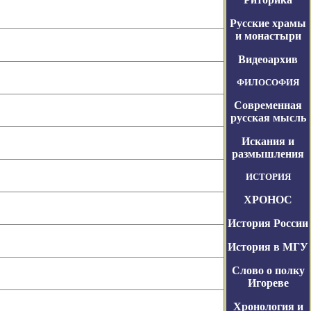
Русские храмы
и монастыри
Видеоархив
ФИЛОСОФИЯ
Современная
русская мысль
Искания и
размышления
ИСТОРИЯ
ХРОНОС
История России
История в МГУ
Слово о полку
Игореве
Хронология и