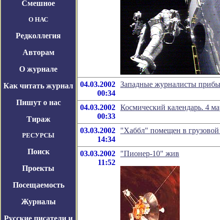
Смешное
О НАС
Редколлегия
Авторам
О журнале
04.03.2002
Западные журналисты прибы
Как читать журнал
00:34
Пишут о нас
04.03.2002
Космический календарь. 4 ма
00:33
Тираж
03.03.2002
"Хаббл" помещен в грузовой
РЕСУРСЫ
14:34
Поиск
03.03.2002
"Пионер-10" жив
11:52
Проекты
Посещаемость
Журналы
Русские писатели и