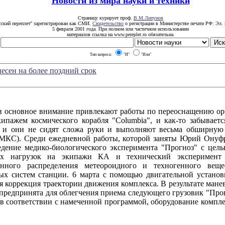
Новости из мира науки и техники
Страницу курирует проф.
В.М.Липунов
сский переплет" зарегистрирован как СМИ.
Свидетельство
о регистрации в Министерстве печати РФ: Эл. 
5 февраля 2001 года. При полном или частичном использовании
материалов ссылка на www.pereplet.ru обязательна.
Тип запроса:
"И"
"Или"
есен на более поздний срок
вное внимание привлекают работы по переоснащению орбита
ипажем космического корабля "Columbia", и как-то забываетс
м и они не сидят сложа руки и выполняют весьма обширную
(МКС). Среди ежедневной работы, которой заняты Юрий Онуфри
ведение медико-биологического эксперимента "Прогноз" с цел
ых нагрузок на экипажи КА и технический эксперимент
менного распределения метеороидного и техногенного ве
ых систем станции. 6 марта с помощью двигательной установ
я коррекция траектории движения комплекса. В результате ман
предпринята для облегчения приема следующего грузовик "Прог
 в соответствии с намеченной программой, оборудование компл