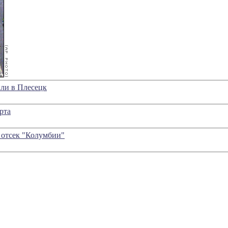
ли в Плесецк
рта
 отсек "Колумбии"