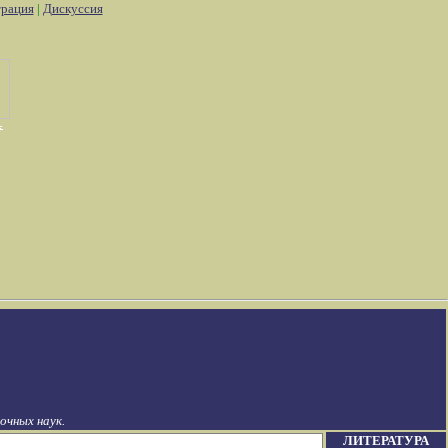
трация
|
Дискуссия
чных наук.
ЛИТЕРАТУРА