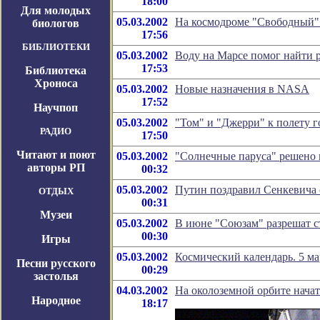
18:00
Для молодых
05.03.2002
На космодроме "Свободный" 
биологов
17:56
БИБЛИОТЕКИ
05.03.2002
Воду на Марсе помог найти 
17:53
Библиотека
Хроноса
05.03.2002
Новые назначения в NASA
17:52
Научпоп
05.03.2002
"Том" и "Джерри" к полету 
РАДИО
17:50
Читают и поют
05.03.2002
"Солнечные паруса" решено 
авторы РП
00:32
05.03.2002
Путин поздравил Сенкевича 
ОТДЫХ
00:31
Музеи
05.03.2002
В июне "Союзам" разрешат с
00:30
Игры
05.03.2002
Космический календарь. 5 ма
Песни русского
00:29
застолья
04.03.2002
На околоземной орбите начат
Народное
18:17