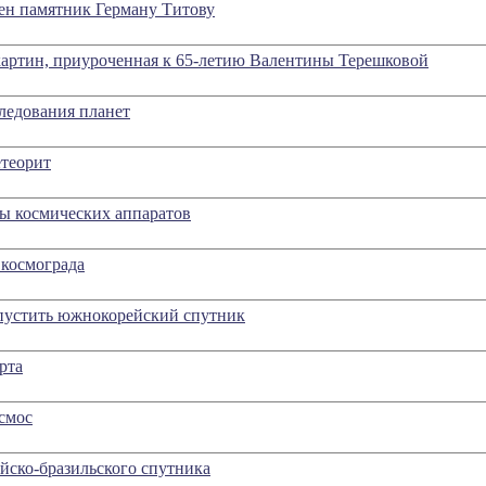
лен памятник Герману Титову
картин, приуроченная к 65-летию Валентины Терешковой
ледования планет
етеорит
ты космических аппаратов
 космограда
пустить южнокорейский спутник
рта
смос
йско-бразильского спутника