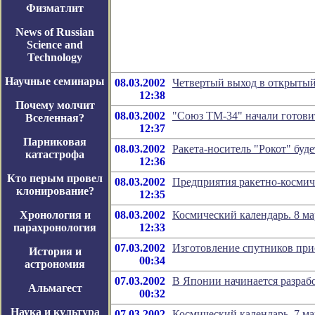
Физматлит
News of Russian
Science and
Technology
Научные семинары
08.03.2002
Четвертый выход в открытый
12:38
Почему молчит
08.03.2002
"Союз ТМ-34" начали готовит
Вселенная?
12:37
Парниковая
08.03.2002
Ракета-носитель "Рокот" буд
катастрофа
12:36
Кто перым провел
08.03.2002
Предприятия ракетно-космич
клонирование?
12:35
Хронология и
08.03.2002
Космический календарь. 8 ма
парахронология
12:33
07.03.2002
Изготовление спутников при
История и
00:34
астрономия
07.03.2002
В Японии начинается разраб
Альмагест
00:32
Наука и культура
07.03.2002
Космический календарь. 7 ма