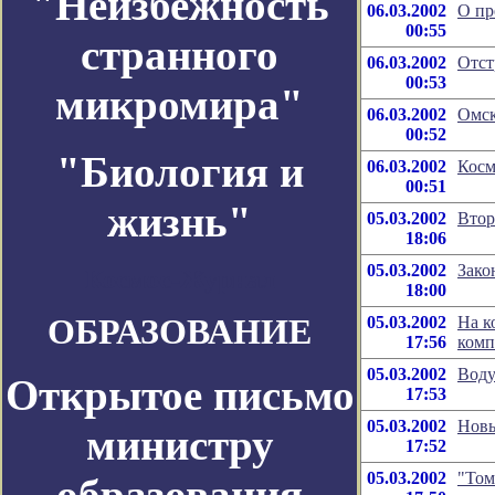
"Неизбежность
06.03.2002
О пр
00:55
странного
06.03.2002
Отст
00:53
микромира"
06.03.2002
Омск
00:52
"Биология и
06.03.2002
Косм
00:51
жизнь"
05.03.2002
Втор
18:06
05.03.2002
Зако
Космос-Журнал
18:00
ОБРАЗОВАНИЕ
05.03.2002
На к
17:56
комп
05.03.2002
Воду
Открытое письмо
17:53
05.03.2002
Новы
министру
17:52
05.03.2002
"Том
образования