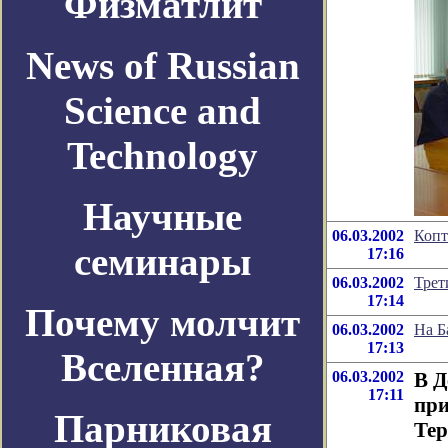
Физматлит
News of Russian
Science and
Technology
Научные
06.03.2002
Копт
семинары
17:16
06.03.2002
Трет
17:14
Почему молчит
06.03.2002
На Б
17:13
Вселенная?
06.03.2002
В Д
17:11
при
Парниковая
Те