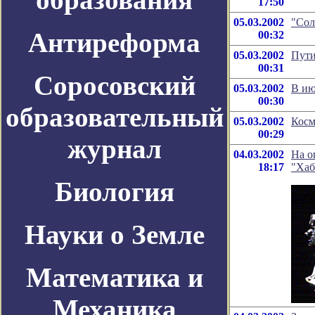
17:50
05.03.2002
"Сол
Антиреформа
00:32
05.03.2002
Пути
00:31
Соросовский
05.03.2002
В ию
00:30
образовательный
05.03.2002
Косм
00:29
журнал
04.03.2002
На о
18:17
"Хаб
Биология
Науки о Земле
Математика и
Механика