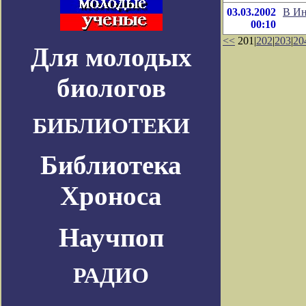
03.03.2002
В Ин
00:10
<<
201|
202
|
203
|
20
Для молодых
биологов
БИБЛИОТЕКИ
Библиотека
Хроноса
Научпоп
РАДИО