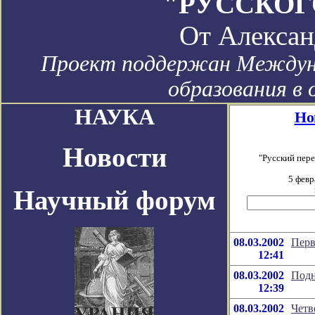
"РУССКОГ
От
Алексан
Проект поддержан Междун
образования в 
НАУКА
Но
Новости
"Русский пер
5 февр
Научный форум
08.03.2002
Перв
12:41
08.03.2002
Подн
12:39
08.03.2002
Четв