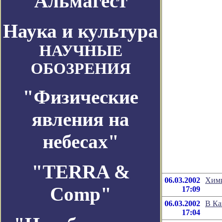
Альмагест
Наука и культура
НАУЧНЫЕ
ОБОЗРЕНИЯ
"Физические
явления на
небесах"
"TERRA &
06.03.2002
Хими
Comp"
17:09
06.03.2002
В Ка
17:04