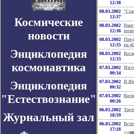
12:38
08.03.2002
"Сою
12:37
Космические
08.03.2002
Раке
12:36
пози
новости
08.03.2002
Пред
12:35
на 4
Энциклопедия
08.03.2002
Косм
12:33
космонавтика
07.03.2002
Изго
00:34
Энциклопедия
07.03.2002
В Яп
00:32
"Естествознание"
07.03.2002
Косм
00:26
06.03.2002
Трет
Журнальный зал
18:59
06.03.2002
Встр
17:18