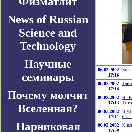
Физматлит
News of Russian
Science and
Technology
Научные
06.03.2002
Копт
семинары
17:16
06.03.2002
Трет
17:14
Почему молчит
06.03.2002
На Б
17:13
Тито
Вселенная?
06.03.2002
В Де
17:11
65-л
Парниковая
06.03.2002
Хими
17:09