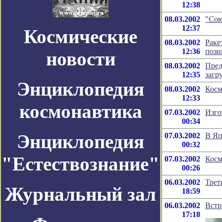
12:38
08.03.2002
"Сою
12:37
Космические
08.03.2002
Раке
12:36
пози
новости
08.03.2002
Пред
12:35
загр
Энциклопедия
08.03.2002
Косм
12:33
космонавтика
07.03.2002
Изго
00:34
Энциклопедия
07.03.2002
В Яп
00:32
"Естествознание"
07.03.2002
Косм
00:26
06.03.2002
Трет
Журнальный зал
18:59
06.03.2002
Встр
17:18