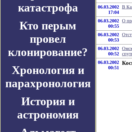
катастрофа
06.03.2002
В Ка
17:04
06.03.2002
О пр
Кто перым
00:55
06.03.2002
Отст
провел
00:53
клонирование?
06.03.2002
Омск
00:52
спут
06.03.2002
Кос
Хронология и
00:51
парахронология
История и
астрономия