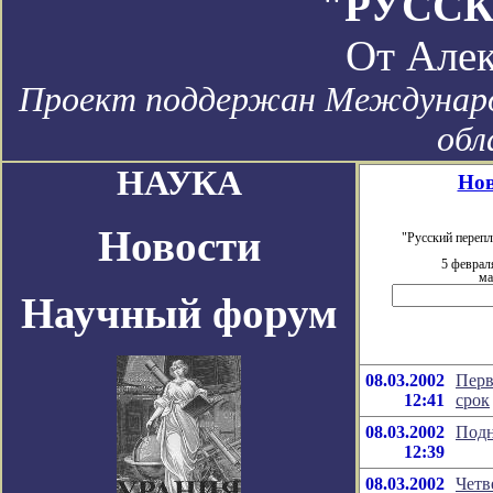
"РУССК
От
Алек
Проект поддержан Международ
обл
НАУКА
Нов
Новости
"Русский переп
5 феврал
ма
Научный форум
08.03.2002
Перв
12:41
срок
08.03.2002
Подн
12:39
08.03.2002
Четв