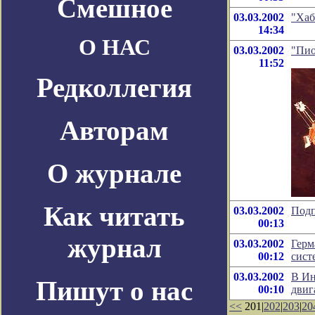
Смешное
03.03.2002
"Хаб
14:34
О НАС
03.03.2002
"Пио
11:52
Редколлегия
Авторам
О журнале
Как читать
03.03.2002
Подп
00:13
журнал
03.03.2002
Герм
00:12
сист
03.03.2002
В Ин
Пишут о нас
00:10
двиг
<<
201|
202
|
203
|
20