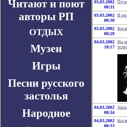
Читают и поют
05.03.2002
Пути
00:31
авторы РП
05.03.2002
В ию
00:30
05.03.2002
Косм
ОТДЫХ
00:29
04.03.2002
На о
Музеи
18:17
теле
Игры
Песни русского
застолья
04.03.2002
Запа
Народное
00:34
04.03.2002
Косм
00:33