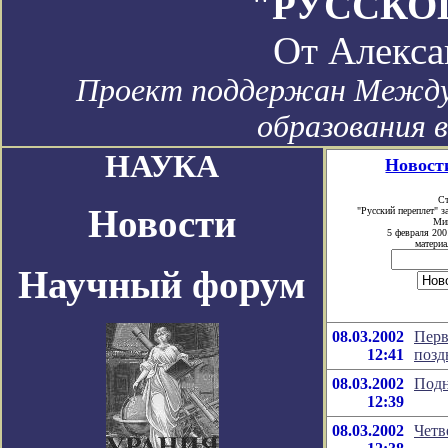
"РУССКО
От
Алекса
Проект поддержан Между
образования 
НАУКА
Новости
Ст
Новости
"Русский переплет" 
Мин
5 февраля 200
материа
Научный форум
08.03.2002
Перв
12:41
позд
08.03.2002
Подн
12:39
08.03.2002
Четв