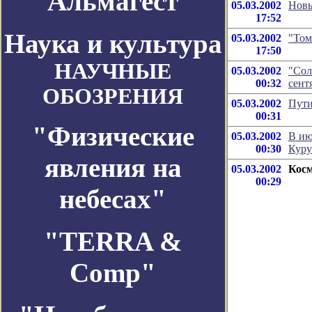
Альмагест
05.03.2002
Новы
17:52
Наука и культура
05.03.2002
"Том
17:50
НАУЧНЫЕ
05.03.2002
"Сол
00:32
сент
ОБОЗРЕНИЯ
05.03.2002
Пути
00:31
"Физические
05.03.2002
В ию
00:30
Куру
явления на
05.03.2002
Косм
00:29
небесах"
"TERRA &
Comp"