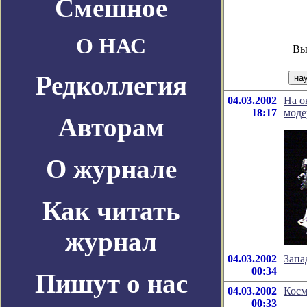
Смешное
О НАС
Вы
Редколлегия
04.03.2002
На о
18:17
моде
Авторам
О журнале
Как читать
журнал
04.03.2002
Запа
00:34
Пишут о нас
04.03.2002
Косм
00:33