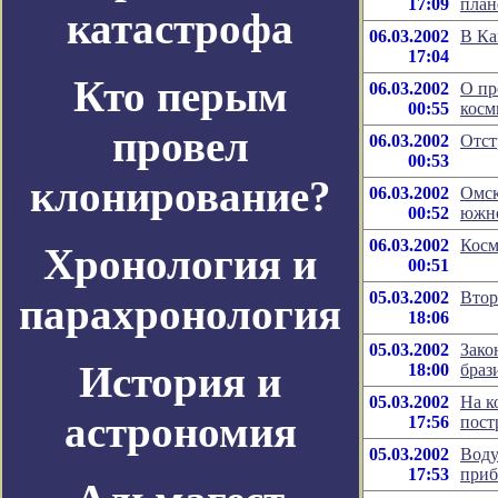
17:09
план
катастрофа
06.03.2002
В Ка
17:04
Кто перым
06.03.2002
О пр
00:55
косм
провел
06.03.2002
Отст
00:53
клонирование?
06.03.2002
Омск
00:52
южно
06.03.2002
Косм
Хронология и
00:51
05.03.2002
Втор
парахронология
18:06
05.03.2002
Зако
История и
18:00
браз
05.03.2002
На к
астрономия
17:56
пост
05.03.2002
Воду
17:53
приб