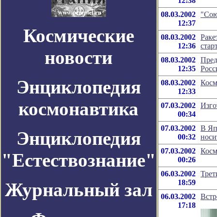
12:38
08.03.2002
"Сою
12:37
Космические
08.03.2002
Раке
12:36
стар
новости
08.03.2002
Пред
12:35
Росс
Энциклопедия
08.03.2002
Косм
12:33
космонавтика
07.03.2002
Изго
00:34
07.03.2002
В Яп
Энциклопедия
00:32
носи
07.03.2002
Косм
"Естествознание"
00:26
06.03.2002
Трет
18:59
Журнальный зал
06.03.2002
Встр
17:18