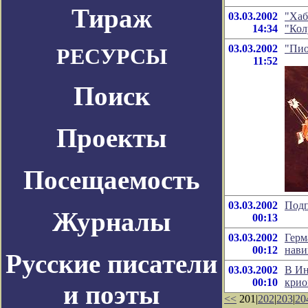
Тираж
03.03.2002
"Хаб
14:34
"Кол
03.03.2002
"Пио
РЕСУРСЫ
11:52
Поиск
Проекты
Посещаемость
03.03.2002
Подп
Журналы
00:13
03.03.2002
Герм
00:12
нави
Русские писатели
03.03.2002
В Ин
00:10
крио
и поэты
<<
201|
202
|
203
|
20