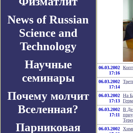
Физматлит
News of Russian
Science and
Technology
Научные
06.03.2002
Копт
17:16
семинары
06.03.2002
Трет
17:14
Почему молчит
06.03.2002
На Б
17:13
Герм
Вселенная?
06.03.2002
В Де
17:11
приу
Тере
Парниковая
06.03.2002
Хими