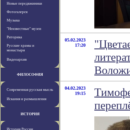
Новые передвжиники
Фотогалерея
Музыка
"Неизвестные" музеи
Риторика
05.02.2023
"Цветае
17:20
Русские храмы и
монастыри
литера
Видеоархив
Волож
ФИЛОСОФИЯ
04.02.2023
Тимофе
Современная русская мысль
19:15
Искания и размышления
перепл
ИСТОРИЯ
История России