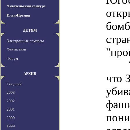
Читательский конкурс
откр
Илья-Премия
бомб
ДЕТЯМ
стра
Электронные пампасы
"про
Фантастика
Форум
Тогд
АРХИВ
что 
Текущий
убив
2003
фаши
2002
2001
пони
2000
1999