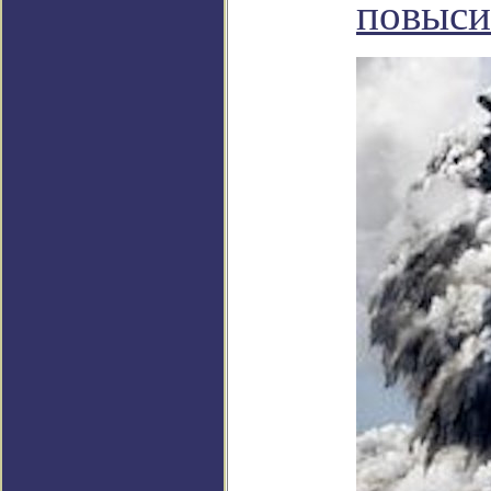
повыси