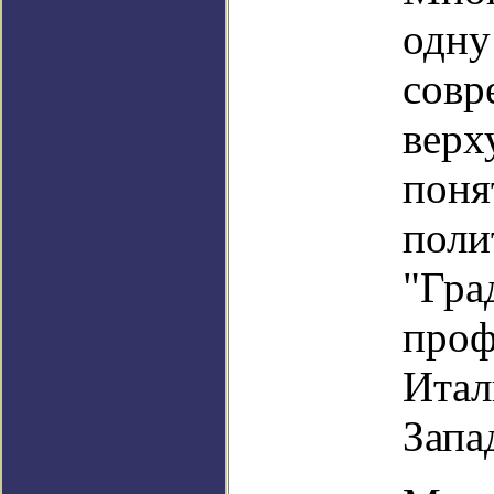
одну
совр
верх
поня
поли
"Гра
проф
Итал
Запа