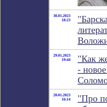
30.01.2023
"Барска
18:23
литера
Волож
29.01.2023
"Как ж
19:44
- ново
Соломо
28.01.2023
"Про п
16:14