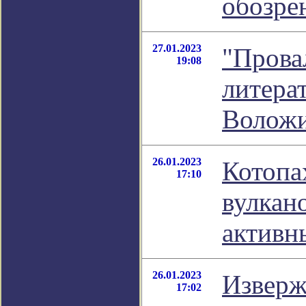
обозре
27.01.2023
"Прова
19:08
литера
Волож
26.01.2023
Котопа
17:10
вулкано
активн
26.01.2023
Изверж
17:02