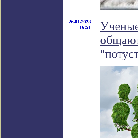
26.01.2023
Ученые
16:51
общают
"потус