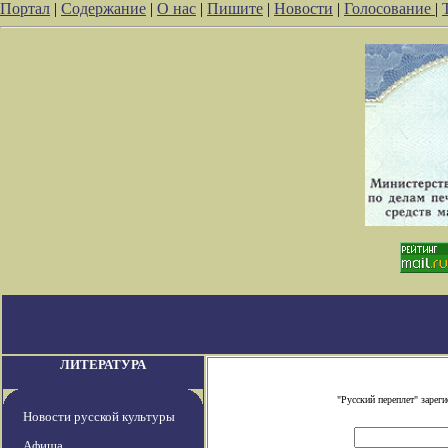
Портал
|
Содержание
|
О нас
|
Пишите
|
Новости
|
Голосование
|
ЛИТЕРАТУРА
"Русский переплет" заре
Новости русской культуры
Афиша