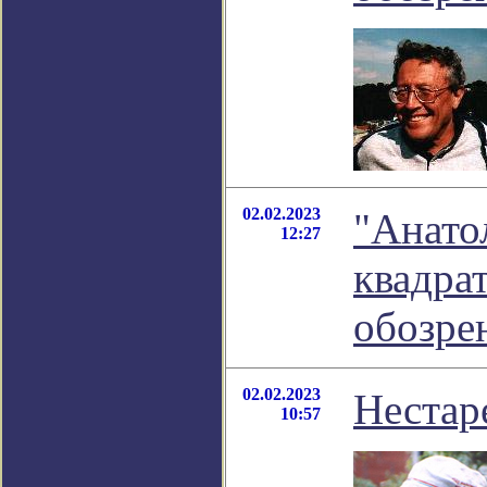
02.02.2023
"Анато
12:27
квадрат
обозре
02.02.2023
Нестар
10:57