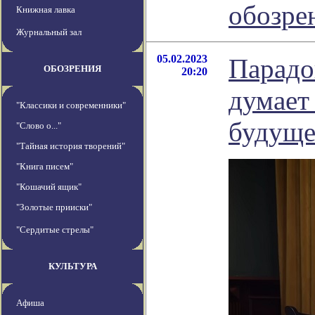
обозре
Книжная лавка
Журнальный зал
05.02.2023
Парадо
ОБОЗРЕНИЯ
20:20
думает
"Классики и современники"
будуще
"Слово о..."
"Тайная история творений"
"Книга писем"
"Кошачий ящик"
"Золотые прииски"
"Сердитые стрелы"
КУЛЬТУРА
Афиша