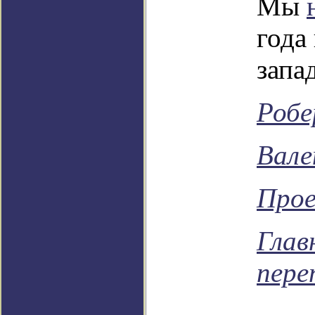
Мы
года
запа
Робе
Вале
Про
Глав
пере