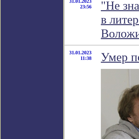
31.01.2023
"Не зна
23:56
в лите
Волож
31.01.2023
Умер п
11:38