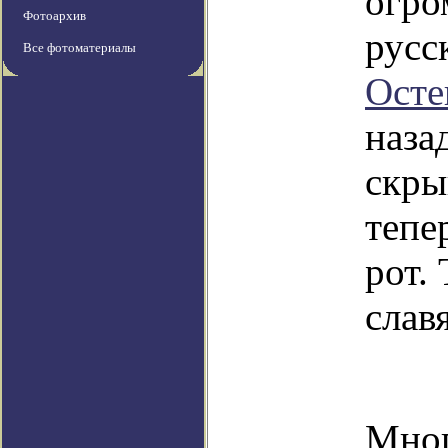
огро
Фотоархив
русс
Все фотоматериалы
Осте
наза
скры
тепе
рот.
слав
Мног