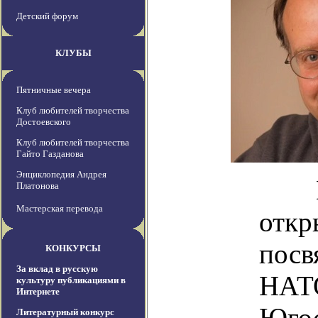
Детский форум
КЛУБЫ
Пятничные вечера
Клуб любителей творчества
Достоевского
Клуб любителей творчества
Гайто Газданова
Энциклопедия Андрея
Как 
Платонова
Мастерская перевода
откр
посв
КОНКУРСЫ
За вклад в русскую
НАТО
культуру публикациями в
Интернете
Югос
Литературный конкурс