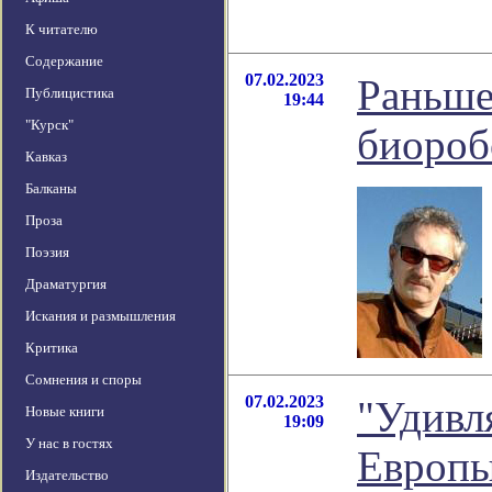
К читателю
Содержание
07.02.2023
Раньше
Публицистика
19:44
"Курск"
биороб
Кавказ
Балканы
Проза
Поэзия
Драматургия
Искания и размышления
Критика
Сомнения и споры
07.02.2023
"Удивл
Новые книги
19:09
У нас в гостях
Европы
Издательство