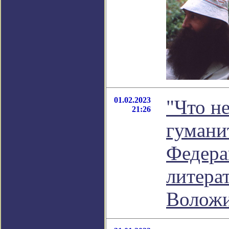
01.02.2023
"Что н
21:26
гумани
Федера
литера
Волож