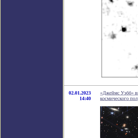
02.01.2023
«Джеймс Уэбб» в
14:40
космического пол