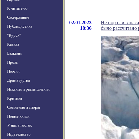
К читателю
Содержание
02.01.2023
Не пора ли запаса
Публицистика
18:36
было рассчитано 
"Курск"
Кавказ
Балканы
Проза
Поэзия
Драматургия
Искания и размышления
Критика
Сомнения и споры
Новые книги
У нас в гостях
Издательство