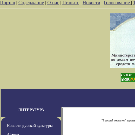
Портал
|
Содержание
|
О нас
|
Пишите
|
Новости
|
Голосование
|
ЛИТЕРАТУРА
"Русский переплет" заре
Новости русской культуры
Афиша