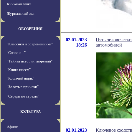
Книжная лавка
Журнальный зал
ОБОЗРЕНИЯ
02.01.2023
Пять человеческ
"Классики и современники"
18:26
автомобилей
"Слово о..."
"Тайная история творений"
"Книга писем"
"Кошачий ящик"
"Золотые прииски"
"Сердитые стрелы"
КУЛЬТУРА
Афиша
02.01.2023
Ключевое сходст