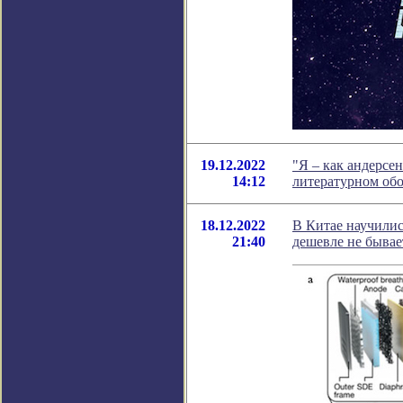
19.12.2022
"Я – как андерсен
14:12
литературном об
18.12.2022
В Китае научилис
21:40
дешевле не бывае