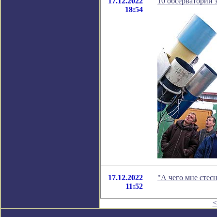
17.12.2022
10 обсерваторий з
18:54
17.12.2022
"А чего мне стес
11:52
<