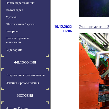
Новые передвжиники
Фотогалерея
Музыка
"Неизвестные" музеи
19.12.2022
Эксперимент на 
16:06
Риторика
Русские храмы и
монастыри
Видеоархив
ФИЛОСОФИЯ
Современная русская мысль
Искания и размышления
ИСТОРИЯ
История России