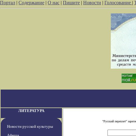
Портал
|
Содержание
|
О нас
|
Пишите
|
Новости
|
Голосование
|
ЛИТЕРАТУРА
"Русский переплет" заре
Новости русской культуры
Афиша