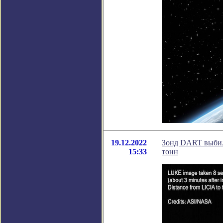
19.12.2022
Зонд DART выбил 
15:33
тонн