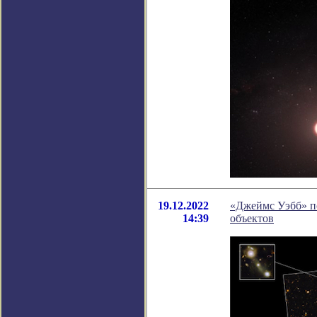
19.12.2022
«Джеймс Уэбб» п
14:39
объектов