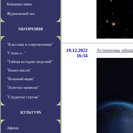
Книжная лавка
Журнальный зал
ОБОЗРЕНИЯ
"Классики и современники"
19.12.2022
Астрономы обнар
"Слово о..."
16:34
"Тайная история творений"
"Книга писем"
"Кошачий ящик"
"Золотые прииски"
"Сердитые стрелы"
КУЛЬТУРА
Афиша