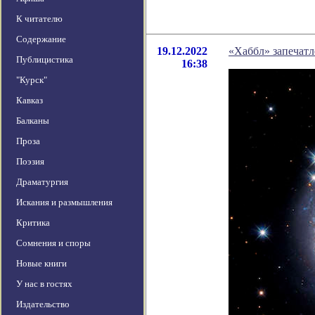
К читателю
Содержание
19.12.2022
«Хаббл» запечат
Публицистика
16:38
"Курск"
Кавказ
Балканы
Проза
Поэзия
Драматургия
Искания и размышления
Критика
Сомнения и споры
Новые книги
У нас в гостях
Издательство