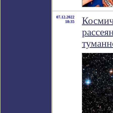
07.12.2022
Космич
18:35
рассея
туманн