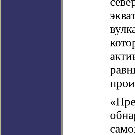
севе
эква
вулк
кото
акти
равн
прои
«Пре
обна
само