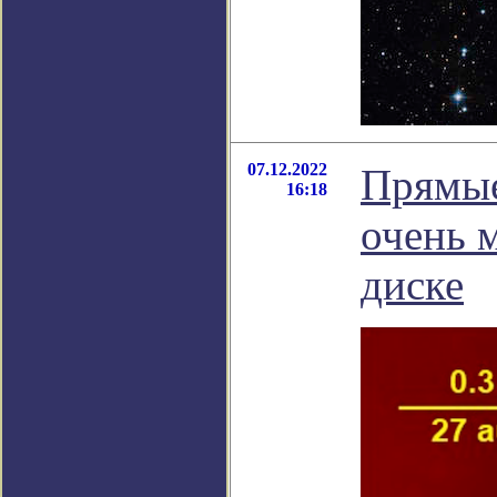
07.12.2022
Прямые
16:18
очень 
диске