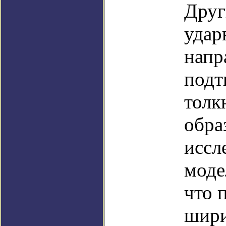
Друг
удар
напр
подт
толк
обра
иссл
моде
что 
шири