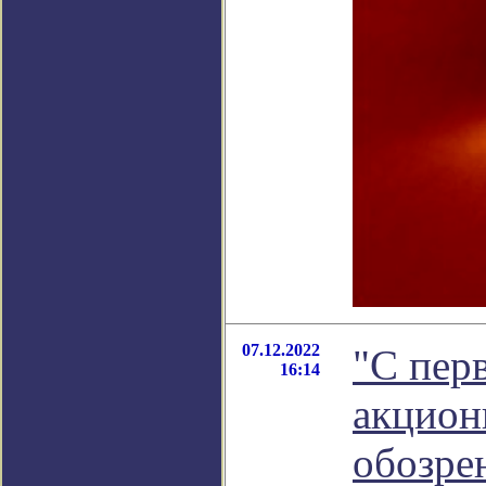
07.12.2022
"С перв
16:14
акцион
обозре