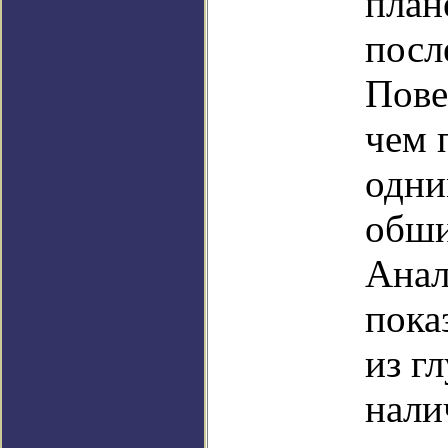
план
посл
Пове
чем 
одни
обши
Анал
пока
из г
нали