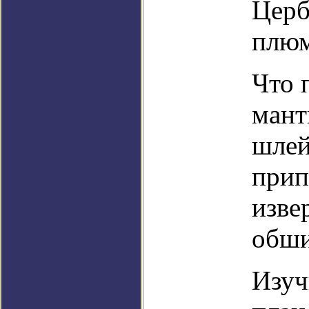
Церб
плю
Что 
мант
шлей
прип
изве
обши
Изуч