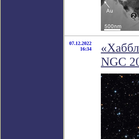
07.12.2022
«Хаббл
16:34
NGC 2