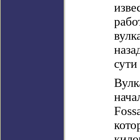
изве
рабо
вулк
наза
сути
Вулк
нача
Foss
кото
кило