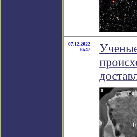
07.12.2022
Ученые
16:47
происх
достав