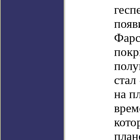
гесп
появ
Фарс
покр
полу
стал
на п
врем
кото
план