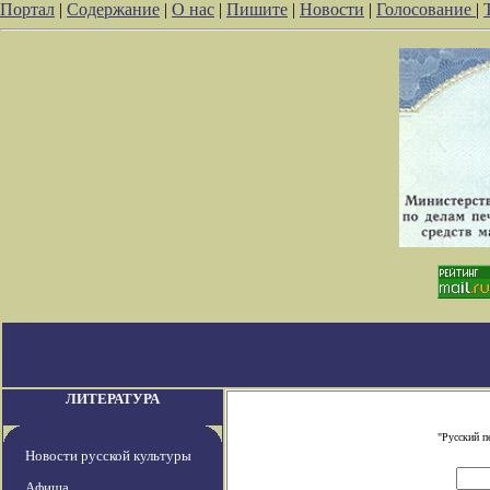
Портал
|
Содержание
|
О нас
|
Пишите
|
Новости
|
Голосование
|
ЛИТЕРАТУРА
"Русский п
Новости русской культуры
Афиша