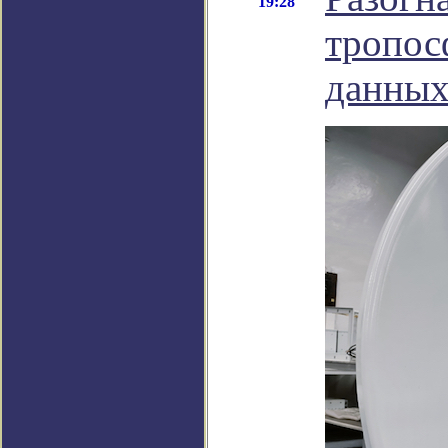
19:28
тропос
данных