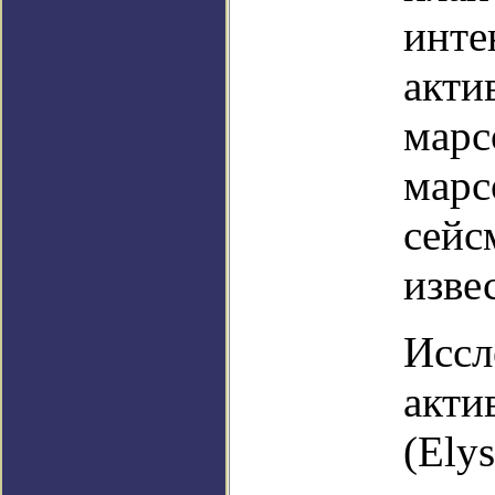
инте
акти
марс
марс
сейс
изве
Иссл
акти
(Ely