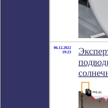
06.12.2022
Экспер
19:23
подвод
солнеч