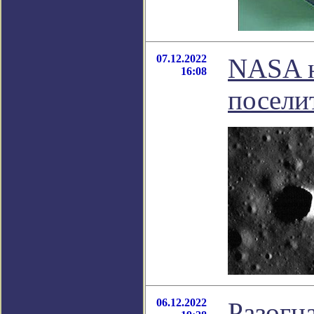
07.12.2022
NASA н
16:08
посели
06.12.2022
Разогн