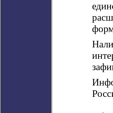
един
расш
форм
Нали
инте
зафи
Инфо
Росси