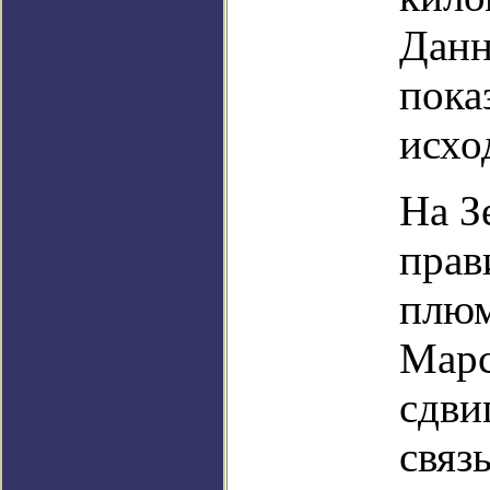
Данн
пока
исхо
На З
прав
плюм
Марс
сдви
связ