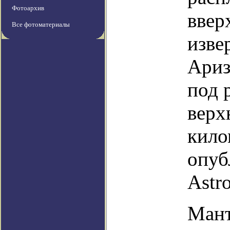
Фотоархив
ввер
Все фотоматериалы
изве
Ариз
под 
верх
кило
опуб
Astr
Мант