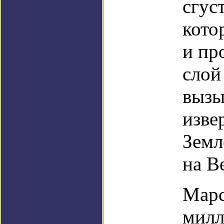
сгус
кото
и пр
слой
вызы
изве
Земл
на В
Марс
милл