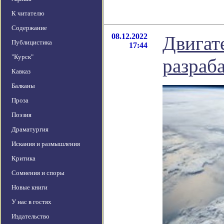
К читателю
Содержание
08.12.2022
Двигате
Публицистика
17:44
"Курск"
разраб
Кавказ
Балканы
Проза
Поэзия
Драматургия
Искания и размышления
Критика
Сомнения и споры
Новые книги
У нас в гостях
Издательство