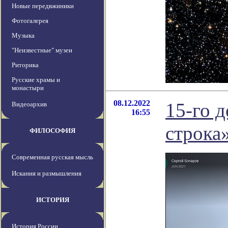
Новые передвжиники
Фотогалерея
Музыка
"Неизвестные" музеи
Риторика
Русские храмы и
монастыри
08.12.2022
15-го д
Видеоархив
16:55
строка
ФИЛОСОФИЯ
Современная русская мысль
Искания и размышления
ИСТОРИЯ
История России