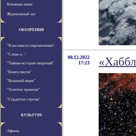
Книжная лавка
Журнальный зал
ОБОЗРЕНИЯ
"Классики и современники"
"Слово о..."
08.12.2022
«Хаббл
17:23
"Тайная история творений"
"Книга писем"
"Кошачий ящик"
"Золотые прииски"
"Сердитые стрелы"
КУЛЬТУРА
Афиша