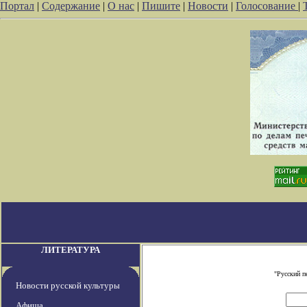
Портал
|
Содержание
|
О нас
|
Пишите
|
Новости
|
Голосование
|
ЛИТЕРАТУРА
"Русский п
Новости русской культуры
Афиша