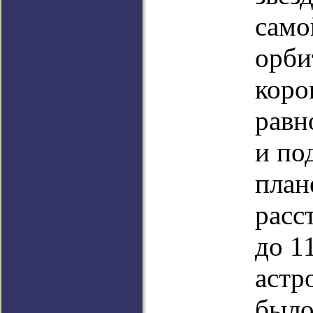
само
орби
коро
равн
и по
план
расс
до 1
астр
было