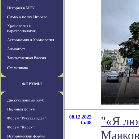
История в МГУ
Слово о полку Игореве
Хронология и
парахронология
Астрономия и Хронология
Альмагест
Запечатленная Россия
Сталиниана
ФОРУМЫ
Дискуссионный клуб
Научный форум
08.12.2022
"«Я лю
Форум "Русская идея"
15:48
Форум "Курск"
Маяковс
Исторический форум