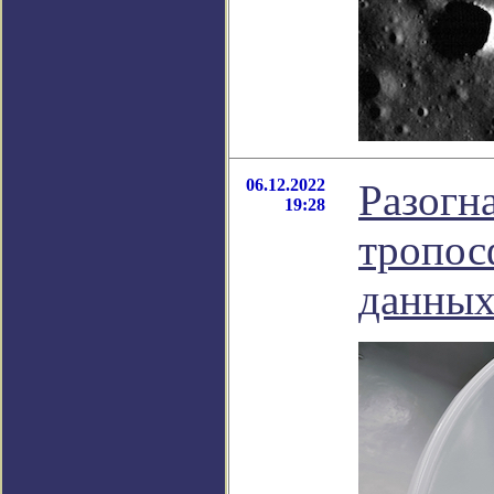
06.12.2022
Разогн
19:28
тропос
данных