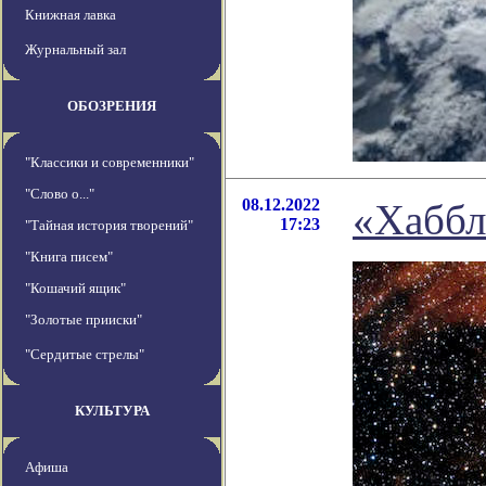
Книжная лавка
Журнальный зал
ОБОЗРЕНИЯ
"Классики и современники"
"Слово о..."
08.12.2022
«Хаббл
17:23
"Тайная история творений"
"Книга писем"
"Кошачий ящик"
"Золотые прииски"
"Сердитые стрелы"
КУЛЬТУРА
Афиша