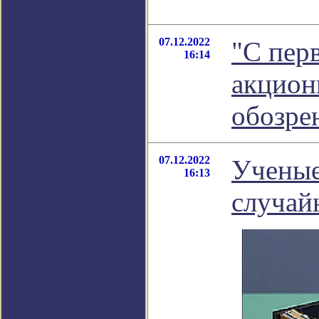
07.12.2022
"С перв
16:14
акцион
обозре
07.12.2022
Ученые
16:13
случай