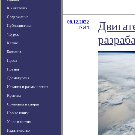
К читателю
Содержание
08.12.2022
Двигате
Публицистика
17:44
"Курск"
разраб
Кавказ
Балканы
Проза
Поэзия
Драматургия
Искания и размышления
Критика
Сомнения и споры
Новые книги
У нас в гостях
Издательство