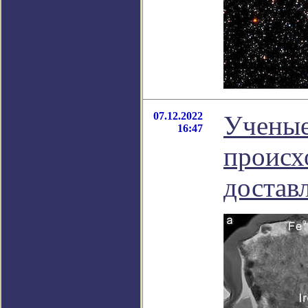
07.12.2022
Ученые
16:47
происх
достав