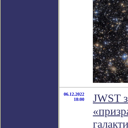
06.12.2022
JWST з
18:00
«призр
галакт