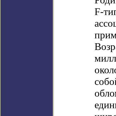
F-ти
ассо
прим
Возр
милл
окол
собо
обло
един