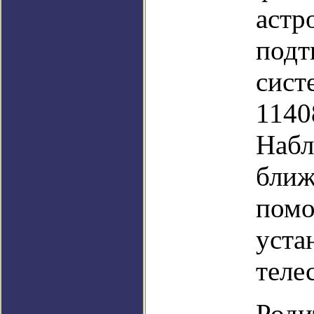
астр
подт
сист
1140
Набл
ближ
помо
уста
теле
Роди