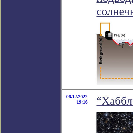
солнеч
06.12.2022
“Хаббл
19:16