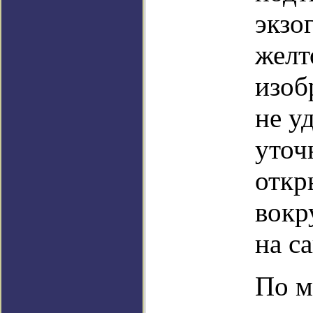
экзо
желт
изоб
не у
уточ
откр
вокр
на са
По м