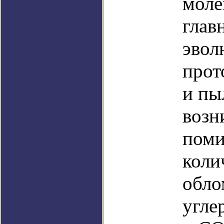
моле
глав
эвол
прот
и пы
возн
поми
коли
обло
угле