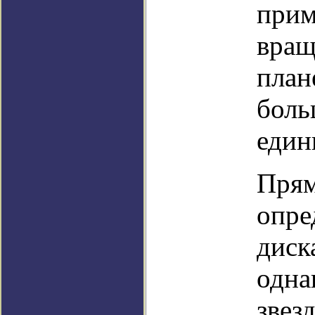
прим
вращ
план
боль
един
Прям
опре
диск
одна
звез