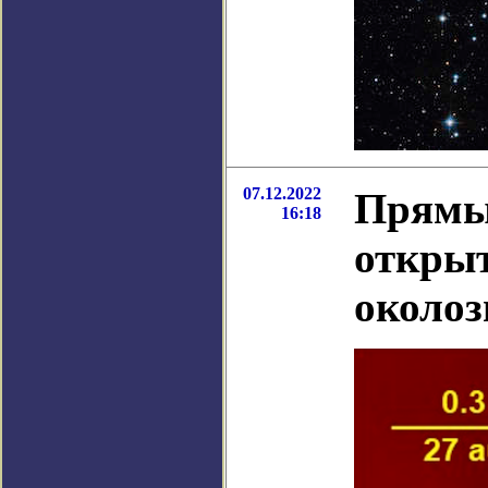
07.12.2022
Прямы
16:18
открыт
околоз