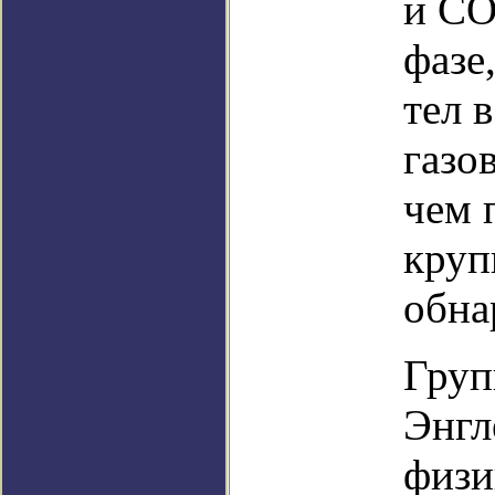
и CO
фазе
тел 
газо
чем 
круп
обна
Груп
Энгл
физи