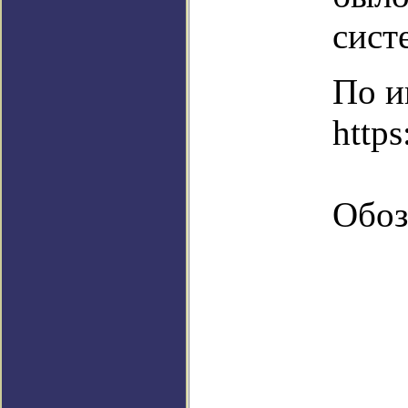
сист
По и
http
Обоз