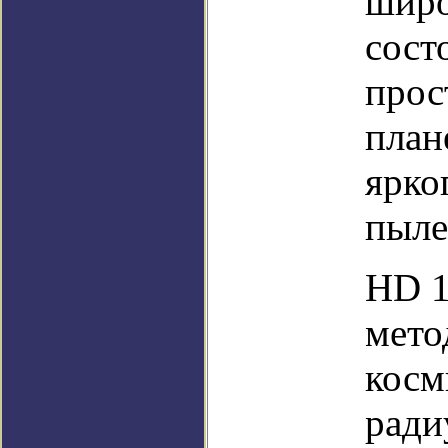
широ
сост
прос
план
ярко
пыле
HD 1
мето
косм
ради