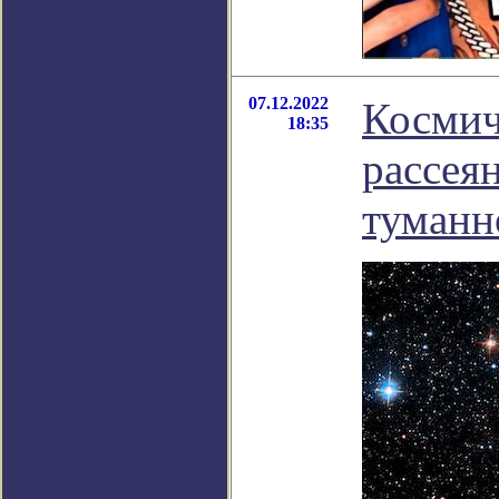
07.12.2022
Космич
18:35
рассея
туманн