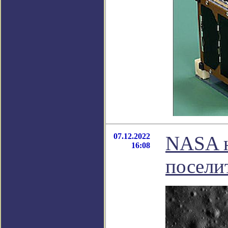
07.12.2022
NASA н
16:08
посели