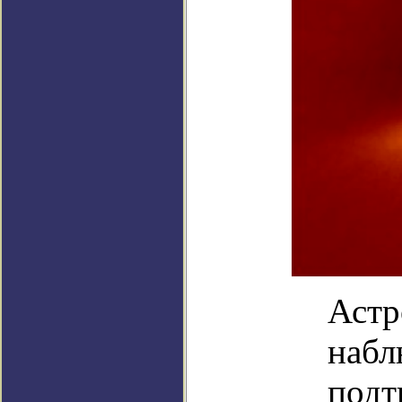
Астр
набл
подт