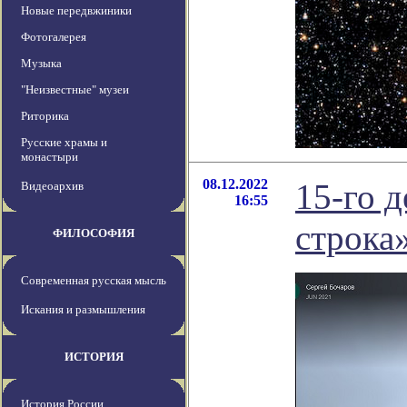
Новые передвжиники
Фотогалерея
Музыка
"Неизвестные" музеи
Риторика
Русские храмы и
монастыри
08.12.2022
15-го д
Видеоархив
16:55
строка
ФИЛОСОФИЯ
Современная русская мысль
Искания и размышления
ИСТОРИЯ
История России