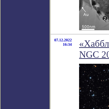
07.12.2022
«Хаббл
16:34
NGC 2