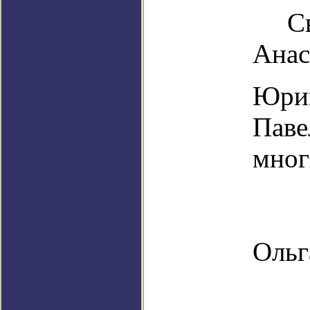
С
Анас
Юрий
Паве
мног
Оль