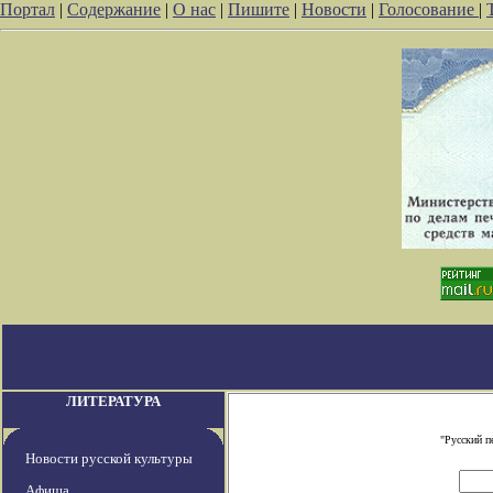
Портал
|
Содержание
|
О нас
|
Пишите
|
Новости
|
Голосование
|
ЛИТЕРАТУРА
"Русский п
Новости русской культуры
Афиша