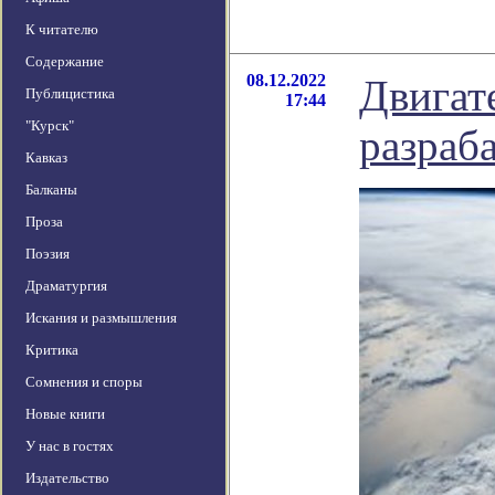
К читателю
Содержание
08.12.2022
Двигате
Публицистика
17:44
"Курск"
разраб
Кавказ
Балканы
Проза
Поэзия
Драматургия
Искания и размышления
Критика
Сомнения и споры
Новые книги
У нас в гостях
Издательство