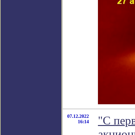
07.12.2022
"С перв
16:14
акцион