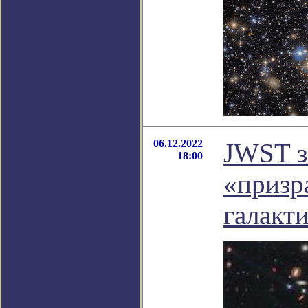
06.12.2022
JWST з
18:00
«призр
галакт