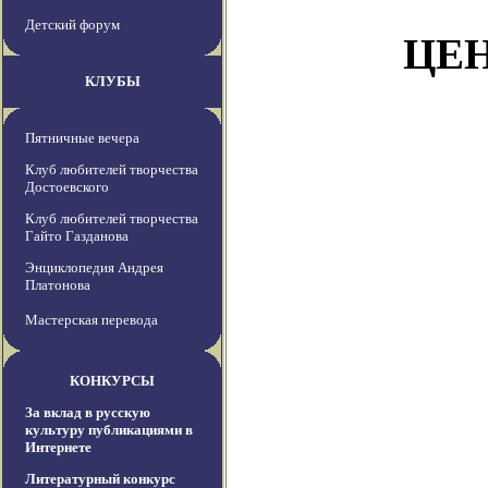
Детский форум
ЦЕ
КЛУБЫ
Пятничные вечера
Клуб любителей творчества
Достоевского
Клуб любителей творчества
Гайто Газданова
Энциклопедия Андрея
Платонова
Мастерская перевода
КОНКУРСЫ
За вклад в русскую
культуру публикациями в
Интернете
Литературный конкурс