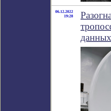
06.12.2022
Разогн
19:28
тропос
данных