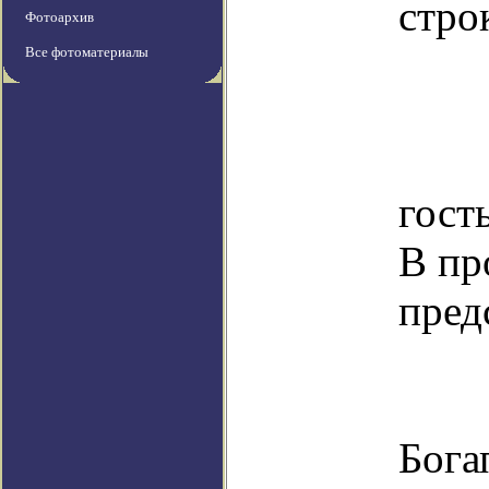
стро
Фотоархив
Все фотоматериалы
го
В пр
пред
Бога