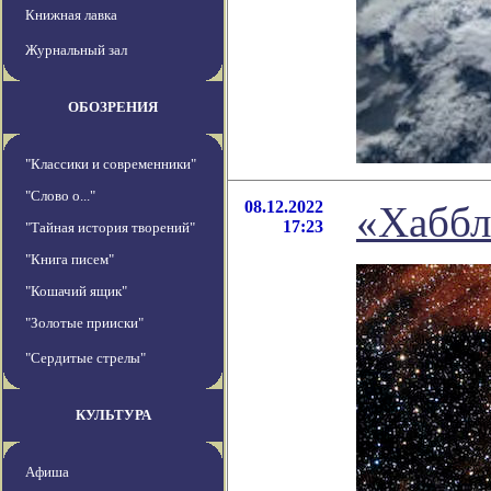
Книжная лавка
Журнальный зал
ОБОЗРЕНИЯ
"Классики и современники"
"Слово о..."
08.12.2022
«Хаббл
17:23
"Тайная история творений"
"Книга писем"
"Кошачий ящик"
"Золотые прииски"
"Сердитые стрелы"
КУЛЬТУРА
Афиша