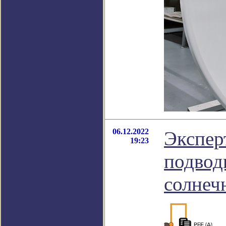
06.12.2022
Экспер
19:23
подвод
солнеч