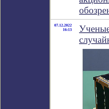
обозре
07.12.2022
Ученые
16:13
случай