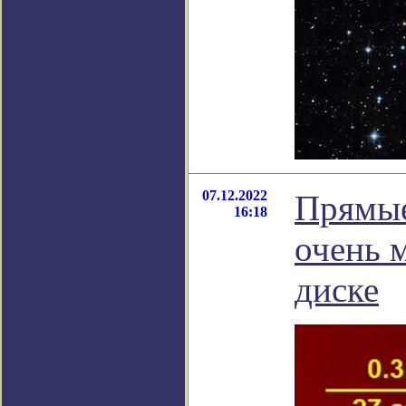
07.12.2022
Прямые
16:18
очень 
диске