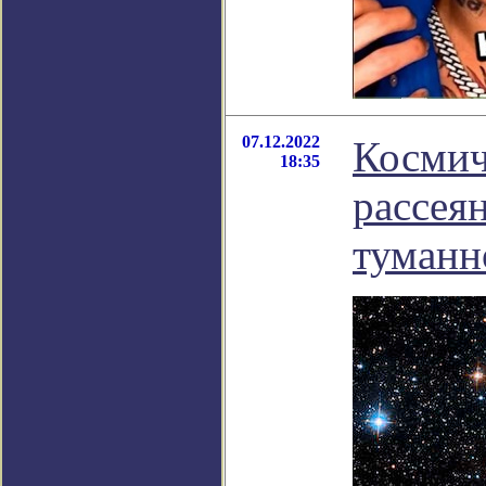
07.12.2022
Космич
18:35
рассея
туманн