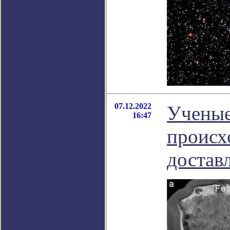
07.12.2022
Ученые
16:47
происх
достав