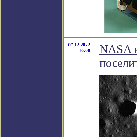
07.12.2022
NASA н
16:08
посели