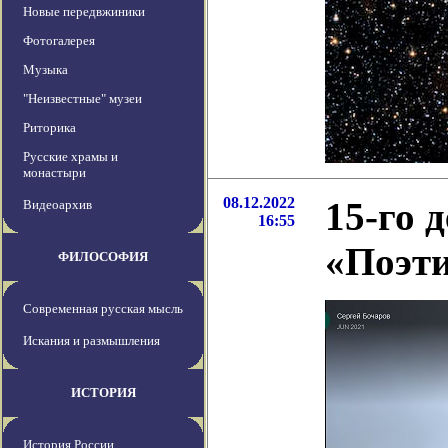
Новые передвжиники
Фотогалерея
Музыка
"Неизвестные" музеи
Риторика
Русские храмы и
монастыри
08.12.2022
15-го 
Видеоархив
16:55
«Поэти
ФИЛОСОФИЯ
Современная русская мысль
Искания и размышления
ИСТОРИЯ
История России