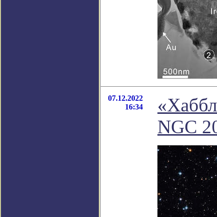
07.12.2022
«Хаббл
16:34
NGC 2