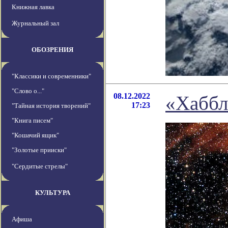
Книжная лавка
Журнальный зал
ОБОЗРЕНИЯ
"Классики и современники"
"Слово о..."
08.12.2022
«Хаббл
17:23
"Тайная история творений"
"Книга писем"
"Кошачий ящик"
"Золотые прииски"
"Сердитые стрелы"
КУЛЬТУРА
Афиша