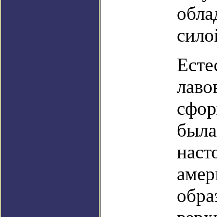
обла
сило
Есте
лаво
сфор
была
наст
амер
обра