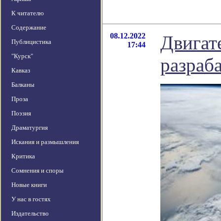
К читателю
Содержание
08.12.2022
Двигате
Публицистика
17:44
"Курск"
разраб
Кавказ
Балканы
Проза
Поэзия
Драматургия
Искания и размышления
Критика
Сомнения и споры
Новые книги
У нас в гостях
Издательство