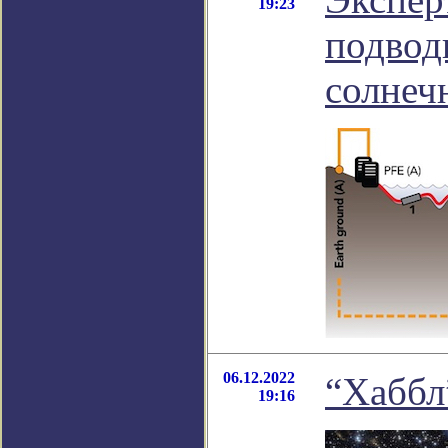
19:23
подвод
солнеч
06.12.2022
“Хаббл
19:16