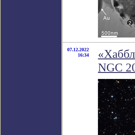
07.12.2022
«Хаббл
16:34
NGC 2