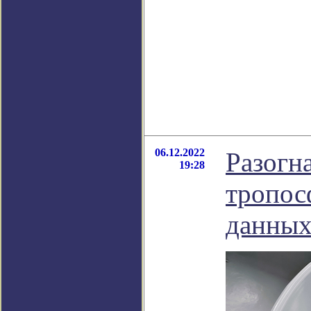
06.12.2022
Разогн
19:28
тропос
данных