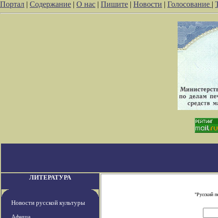
Портал
|
Содержание
|
О нас
|
Пишите
|
Новости
|
Голосование
|
ЛИТЕРАТУРА
"Русский п
Новости русской культуры
Афиша