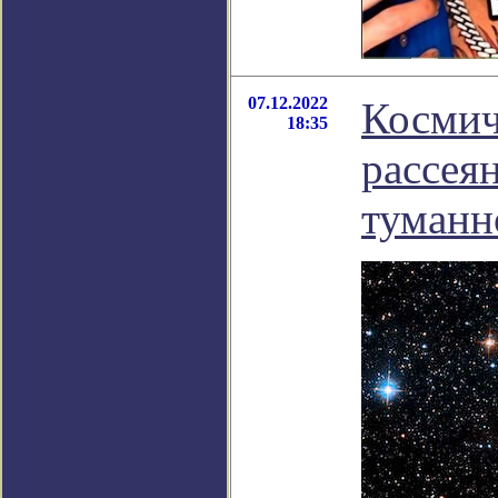
07.12.2022
Космич
18:35
рассея
туманн