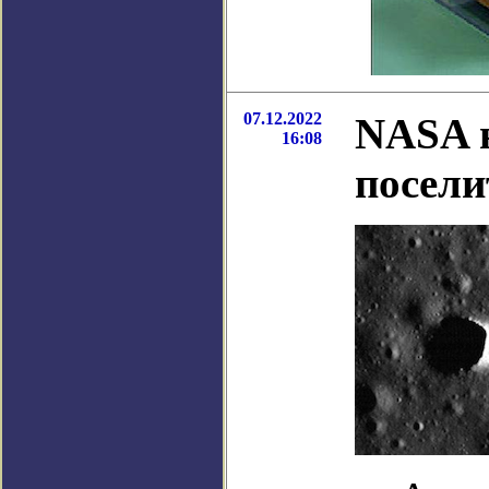
07.12.2022
NASA н
16:08
посели