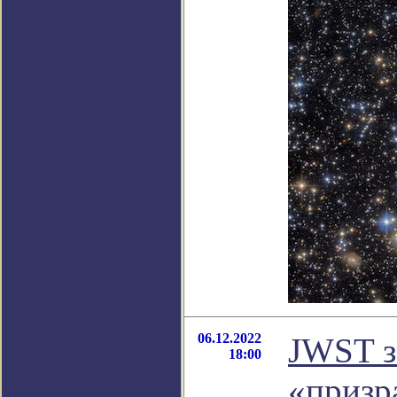
06.12.2022
JWST з
18:00
«призр