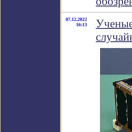
обозре
07.12.2022
Ученые
16:13
случай