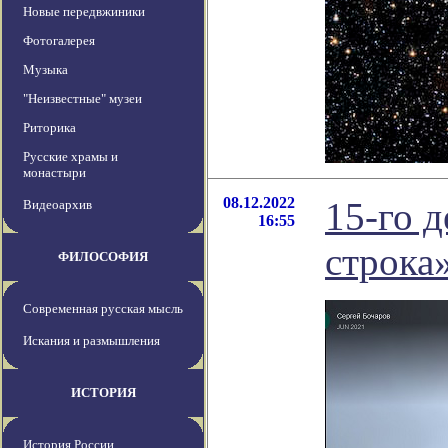
Новые передвжиники
Фотогалерея
Музыка
"Неизвестные" музеи
Риторика
Русские храмы и
монастыри
08.12.2022
15-го д
Видеоархив
16:55
строка
ФИЛОСОФИЯ
Современная русская мысль
Искания и размышления
ИСТОРИЯ
История России