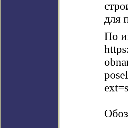
стро
для 
По и
http
obna
posel
ext=
Обоз