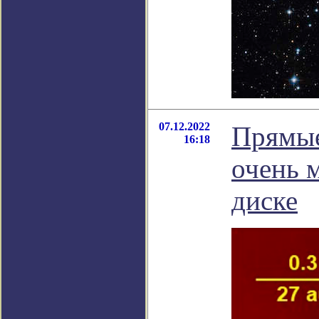
07.12.2022
Прямые
16:18
очень 
диске