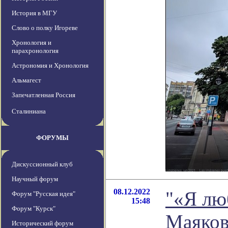
История в МГУ
Слово о полку Игореве
Хронология и
парахронология
Астрономия и Хронология
Альмагест
Запечатленная Россия
Сталиниана
ФОРУМЫ
Дискуссионный клуб
Научный форум
08.12.2022
"«Я лю
Форум "Русская идея"
15:48
Форум "Курск"
Маяковс
Исторический форум