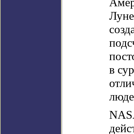
Амер
Луне
созд
подс
пост
в су
отли
люде
NASA
дейс