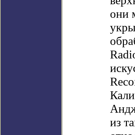
верх
они 
укры
обра
Radi
иску
Reco
Кали
Андж
из т