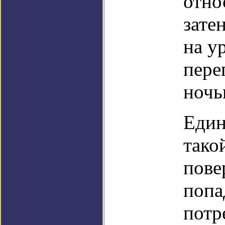
отно
зате
на у
пере
ночь
Един
тако
пове
попа
потр