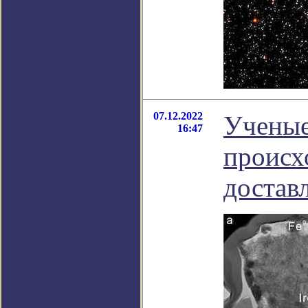
07.12.2022
Ученые
16:47
происх
достав