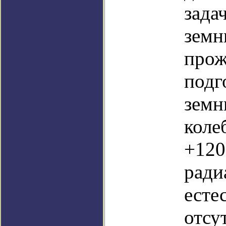
зада
земн
прож
подг
земн
коле
+120
ради
есте
отсу