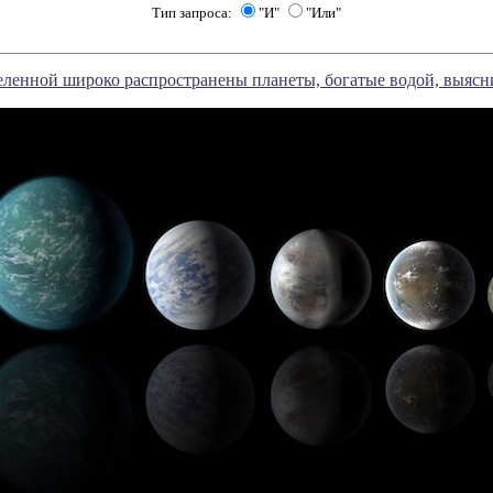
Тип запроса:
"И"
"Или"
еленной широко распространены планеты, богатые водой, выясн