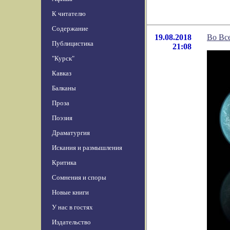
К читателю
Содержание
19.08.2018
Во Вс
Публицистика
21:08
"Курск"
Кавказ
Балканы
Проза
Поэзия
Драматургия
Искания и размышления
Критика
Сомнения и споры
Новые книги
У нас в гостях
Издательство