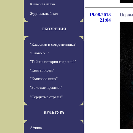
Книжная лавка
Журнальный зал
19.08.2018
Первы
21:04
ОБОЗРЕНИЯ
"Классики и современники"
"Слово о..."
"Тайная история творений"
"Книга писем"
"Кошачий ящик"
"Золотые прииски"
"Сердитые стрелы"
КУЛЬТУРА
Афиша