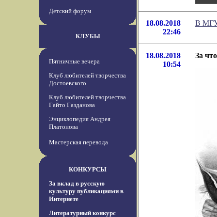
Детский форум
18.08.2018
В МГУ
22:46
КЛУБЫ
18.08.2018
За чт
Пятничные вечера
10:54
Клуб любителей творчества
Достоевского
Клуб любителей творчества
Гайто Газданова
Энциклопедия Андрея
Платонова
Мастерская перевода
КОНКУРСЫ
За вклад в русскую
культуру публикациями в
Интернете
Литературный конкурс