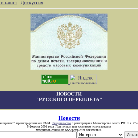
Топ-лист
|
Дискуссия
НОВОСТИ
"РУССКОГО ПЕРЕПЛЕТА"
Новости
й переплет" зарегистрирован как СМИ.
Свидетельство
о регистрации в Министерстве печати РФ: Эл. #77
5 февраля 2001 года. При полном или частичном использовании
материалов ссылка на www.pereplet.ru обязательна.