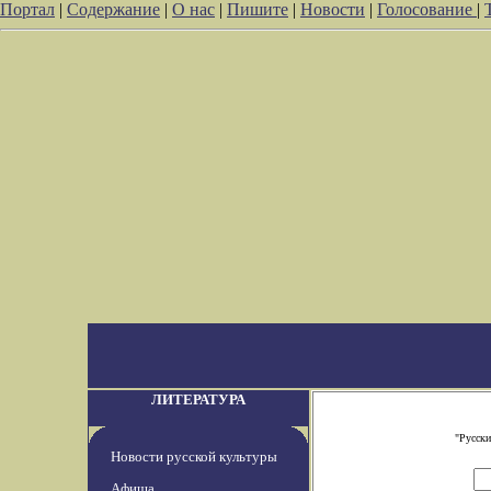
Портал
|
Содержание
|
О нас
|
Пишите
|
Новости
|
Голосование
|
ЛИТЕРАТУРА
"Русски
Новости русской культуры
Афиша