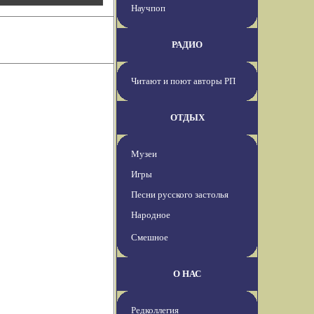
Научпоп
РАДИО
Читают и поют авторы РП
ОТДЫХ
Музеи
Игры
Песни русского застолья
Народное
Смешное
О НАС
Редколлегия