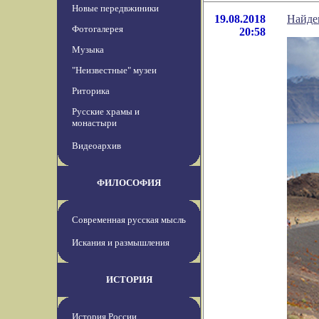
Новые передвжиники
19.08.2018
Найде
Фотогалерея
20:58
Музыка
"Неизвестные" музеи
Риторика
Русские храмы и
монастыри
Видеоархив
ФИЛОСОФИЯ
Современная русская мысль
Искания и размышления
ИСТОРИЯ
История России