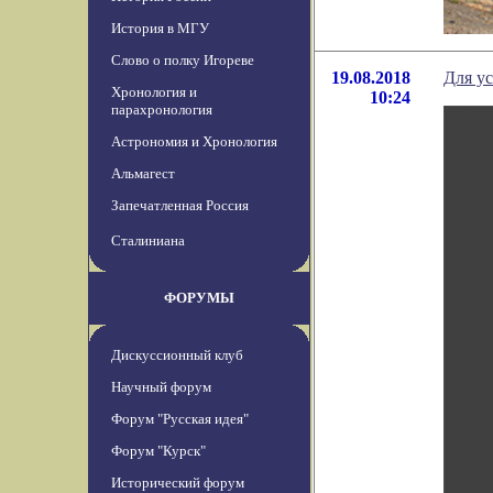
История в МГУ
Слово о полку Игореве
19.08.2018
Для ус
Хронология и
10:24
парахронология
Астрономия и Хронология
Альмагест
Запечатленная Россия
Сталиниана
ФОРУМЫ
Дискуссионный клуб
Научный форум
Форум "Русская идея"
Форум "Курск"
Исторический форум