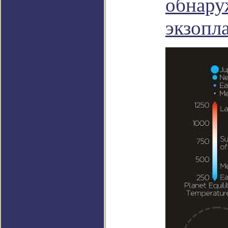
обнару
экзопл