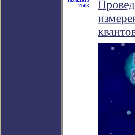
16.08.2018
Провед
17:03
измере
кванто