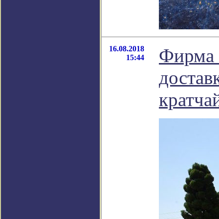
16.08.2018
Фирма 
15:44
достав
кратча