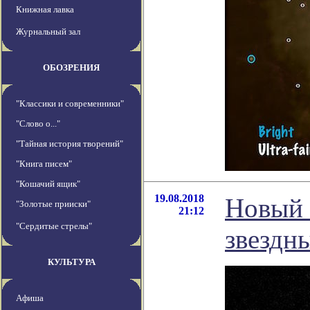
Книжная лавка
Журнальный зал
ОБОЗРЕНИЯ
"Классики и современники"
"Слово о..."
"Тайная история творений"
"Книга писем"
"Кошачий ящик"
19.08.2018
Новый 
"Золотые прииски"
21:12
"Сердитые стрелы"
звездн
КУЛЬТУРА
Афиша