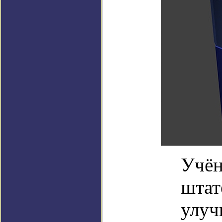
Учён
штат
улуч