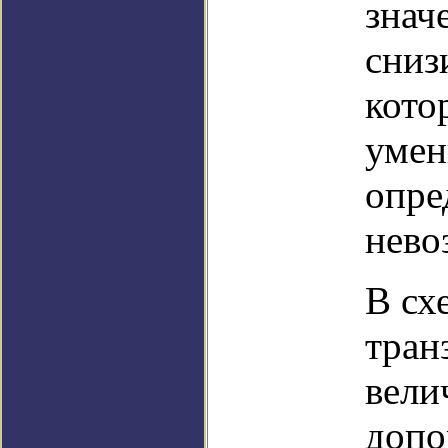
знач
сниз
кото
умен
опре
нево
В сх
тран
вели
допо