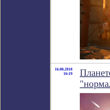
16.08.2018
Планет
16:19
"норма