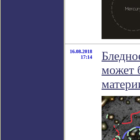
16.08.2018
Бледно
17:14
может 
матери