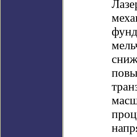
Лазе
меха
фунд
мель
сниж
повы
тран
масш
проц
напр