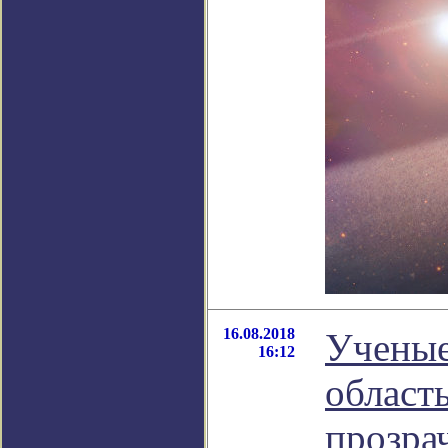
16.08.2018
Ученые
16:12
област
прозра