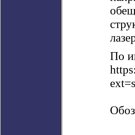
обещ
стру
лазер
По и
http
ext=
Обоз