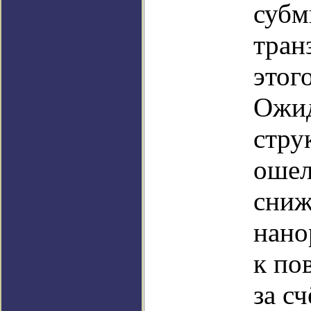
субм
тран
этог
Ожид
стру
ошел
сниж
нано
к по
за с