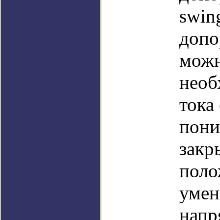
swin
допо
можн
необ
тока
пони
закр
поло
умен
напр