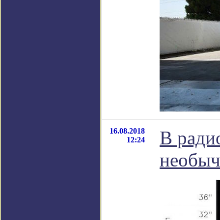
16.08.2018
В ради
12:24
необыч