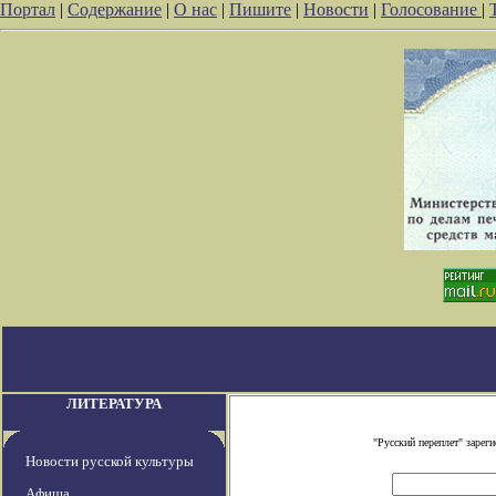
Портал
|
Содержание
|
О нас
|
Пишите
|
Новости
|
Голосование
|
ЛИТЕРАТУРА
"Русский переплет" заре
Новости русской культуры
Афиша