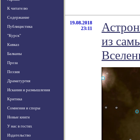
К читателю
Содержание
19.08.2018
Астрон
Публицистика
23:11
"Курск"
из сам
Кавказ
Вселен
Балканы
Проза
Поэзия
Драматургия
Искания и размышления
Критика
Сомнения и споры
Новые книги
У нас в гостях
Издательство