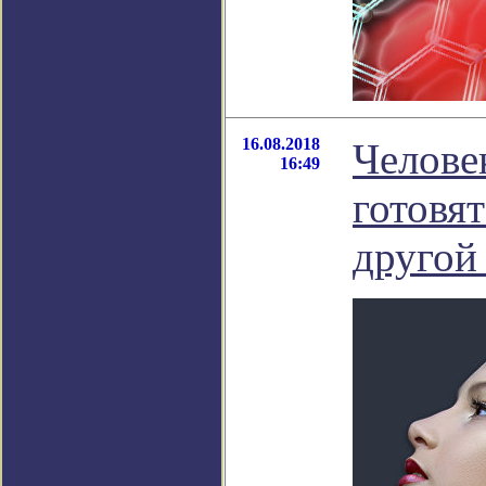
16.08.2018
Челове
16:49
готовят
другой