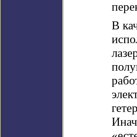
пере
В ка
испо
лазе
полу
рабо
элек
гете
Инач
«ест