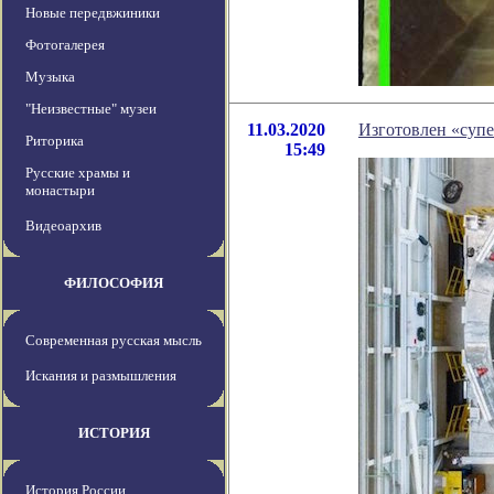
Новые передвжиники
Фотогалерея
Музыка
"Неизвестные" музеи
11.03.2020
Изготовлен «суп
Риторика
15:49
Русские храмы и
монастыри
Видеоархив
ФИЛОСОФИЯ
Современная русская мысль
Искания и размышления
ИСТОРИЯ
История России