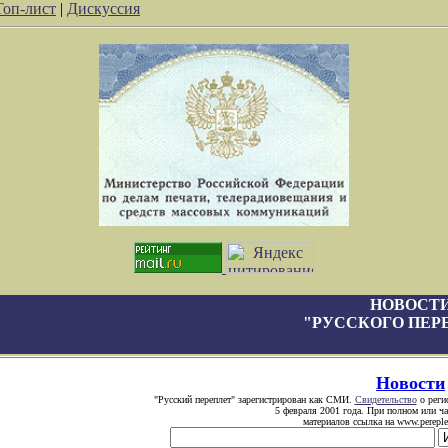
Топ-лист
|
Дискуссия
НОВОСТ
"РУССКОГО ПЕР
Новости
"Русский переплет" зарегистрирован как СМИ.
Свидетельство
о реги
5 февраля 2001 года. При полном или ч
материалов ссылка на www.pereplet