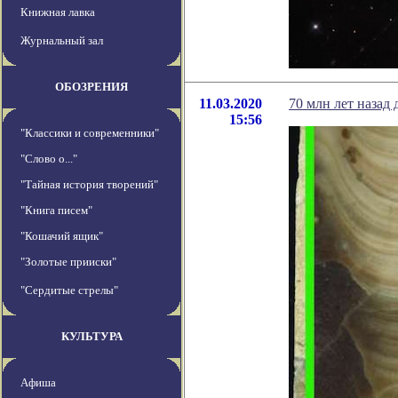
Книжная лавка
Журнальный зал
ОБОЗРЕНИЯ
11.03.2020
70 млн лет назад
15:56
"Классики и современники"
"Слово о..."
"Тайная история творений"
"Книга писем"
"Кошачий ящик"
"Золотые прииски"
"Сердитые стрелы"
КУЛЬТУРА
Афиша