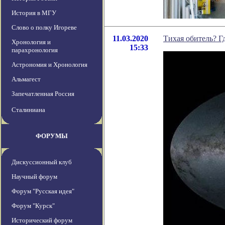
История в МГУ
Слово о полку Игореве
11.03.2020
Тихая обитель? Г
Хронология и
15:33
парахронология
Астрономия и Хронология
Альмагест
Запечатленная Россия
Сталиниана
ФОРУМЫ
Дискуссионный клуб
Научный форум
Форум "Русская идея"
Форум "Курск"
Исторический форум