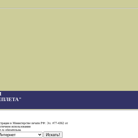
И
ЕПЛЕТА"
страции в Министерстве печати РФ: Эл. #77-4362 от
астичном использовании
.ru обязательна.