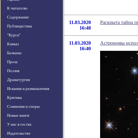
К читателю
Содержание
11.03.2020
Раскрыта тайна 
Публицистика
16:48
"Курск"
11.03.2020
Астрономы исполь
Кавказ
16:40
Балканы
Проза
Поэзия
Драматургия
Искания и размышления
Критика
Сомнения и споры
Новые книги
У нас в гостях
Издательство