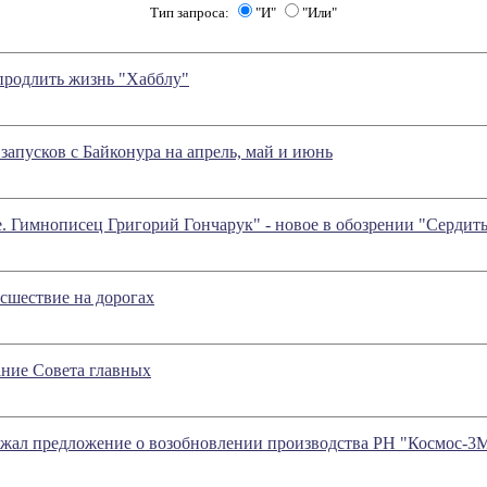
Тип запроса:
"И"
"Или"
родлить жизнь "Хабблу"
апусков с Байконура на апрель, май и июнь
. Гимнописец Григорий Гончарук" - новое в обозрении "Серди
сшествие на дорогах
ание Совета главных
жал предложение о возобновлении производства РН "Космос-3