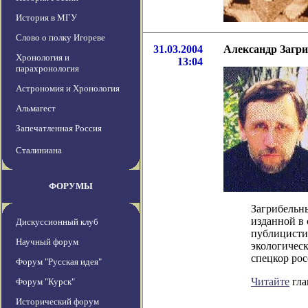
История в МГУ
Слово о полку Игореве
31.03.2004
Александр Загри
Хронология и
13:04
парахронология
Астрономия и Хронология
Альмагест
Запечатленная Россия
Сталиниана
ФОРУМЫ
Загрибельны
изданной в 
Дискуссионный клуб
публицисти
Научный форум
экологическ
спецкор рос
Форум "Русская идея"
Читайте
гла
Форум "Курск"
Исторический форум