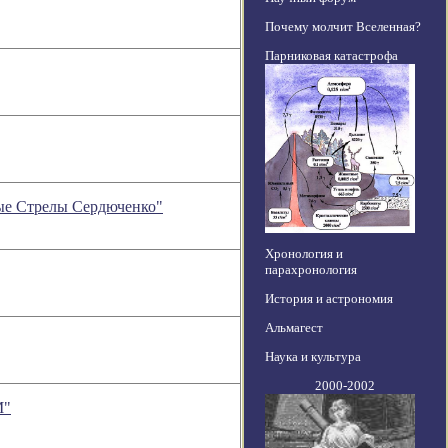
Почему молчит Вселенная?
Парниковая катастрофа
тые Стрелы Сердюченко"
Хронология и
парахронология
История и астрономия
Альмагест
Наука и культура
2000-2002
М"