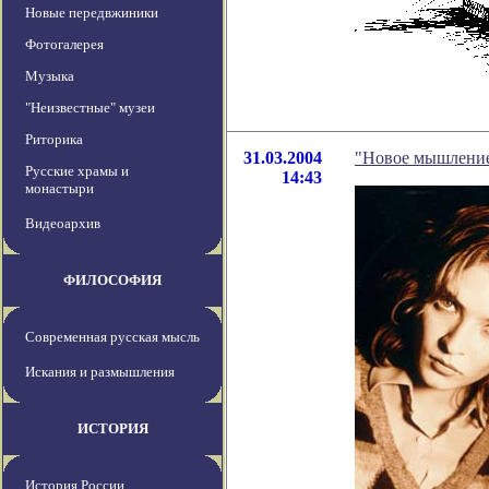
Новые передвжиники
Фотогалерея
Музыка
"Неизвестные" музеи
Риторика
31.03.2004
"Новое мышление
Русские храмы и
14:43
монастыри
Видеоархив
ФИЛОСОФИЯ
Современная русская мысль
Искания и размышления
ИСТОРИЯ
История России