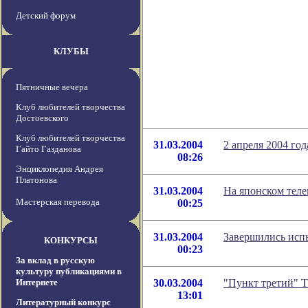
Детский форум
КЛУБЫ
Пятничные вечера
Клуб любителей творчества
Достоевского
Клуб любителей творчества
31.03.2004
2 апреля 2004 го
Гайто Газданова
08:26
Энциклопедия Андрея
Платонова
31.03.2004
На японском тел
Мастерская перевода
00:25
31.03.2004
Завершились исп
КОНКУРСЫ
00:23
За вклад в русскую
культуру публикациями в
Интернете
30.03.2004
"Пункт третий" 
13:01
Литературный конкурс