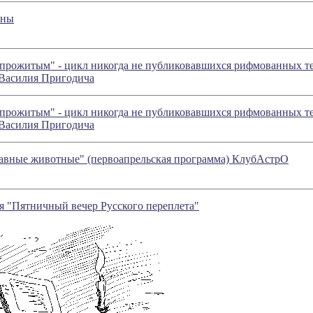
ены
прожитым" - цикл никогда не публиковавшихся рифмованных тек
Василия Пригодича
прожитым" - цикл никогда не публиковавшихся рифмованных тек
Василия Пригодича
бавные животные" (первоапрельская программа) КлубАстрО
ся "Пятничный вечер Русского переплета"