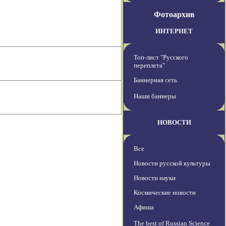
Фотоархив
ИНТЕРНЕТ
Топ-лист "Русского
переплета"
Баннерная сеть
Наши баннеры
НОВОСТИ
Все
Новости русской культуры
Новости науки
Космические новости
Афиша
The best of Russian Science