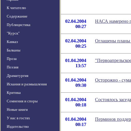
К читателю
Содержание
02.04.2004
НАСА намерено п
Публицистика
00:27
"Курск"
02.04.2004
Оглашены планы з
Кавказ
00:25
Балканы
Проза
01.04.2004
"Первоапрельское
13:57
Поэзия
Драматургия
01.04.2004
Осторожно - сума
Искания и размышления
09:30
Критика
01.04.2004
Состоялось засед
Сомнения и споры
00:18
Новые книги
У нас в гостях
01.04.2004
Перминов поддер
00:17
Издательство