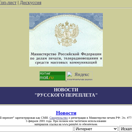
Топ-лист
|
Дискуссия
НОВОСТИ
"РУССКОГО ПЕРЕПЛЕТА"
Новости
й переплет" зарегистрирован как СМИ.
Свидетельство
о регистрации в Министерстве печати РФ: Эл. #77
5 февраля 2001 года. При полном или частичном использовании
материалов ссылка на www.pereplet.ru обязательна.