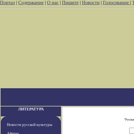
Портал
|
Содержание
|
О нас
|
Пишите
|
Новости
|
Голосование
|
ЛИТЕРАТУРА
"Русски
Новости русской культуры
Афиша