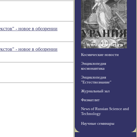
стов" - новое в обозрении
стов" - новое в обозрении
Космические новости
Энциклопедия
космонавтика
Энциклопедия
"Естествознание"
Журнальный зал
Физматлит
News of Russian Science and
Technology
Научные семинары