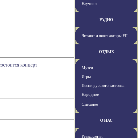
Научпоп
РАДИО
Читают и поют авторы РП
ОТДЫХ
состоится концерт
Музеи
Игры
Песни русского застолья
Народное
Смешное
О НАС
Редколлегия