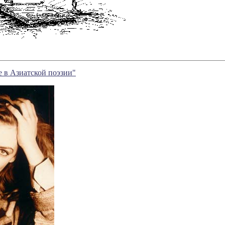
 в Азиатской поэзии"