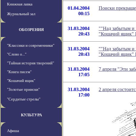
Книжная лавка
01.04.2004
Поиски прекращ
00:15
Журнальный зал
31.03.2004
""Над забытым и 
ОБОЗРЕНИЯ
20:43
"Кошачий ящик" 
"Классики и современники"
31.03.2004
""Над забытым и 
20:43
"Кошачий ящик" 
"Слово о..."
"Тайная история творений"
31.03.2004
7 апреля "Эти за
"Книга писем"
17:05
"Кошачий ящик"
31.03.2004
2 апреля состоит
"Золотые прииски"
17:00
"Сердитые стрелы"
КУЛЬТУРА
Афиша