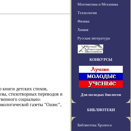
Математика и Механика
Технология
Физика
Химия
Русская литература
КОНКУРСЫ
 книги детских стихов,
озы, стихотворных переводов и
Для молодых биологов
твенного социально-
экологической газеты "Оазис",
БИБЛИОТЕКИ
Библиотека Хроноса