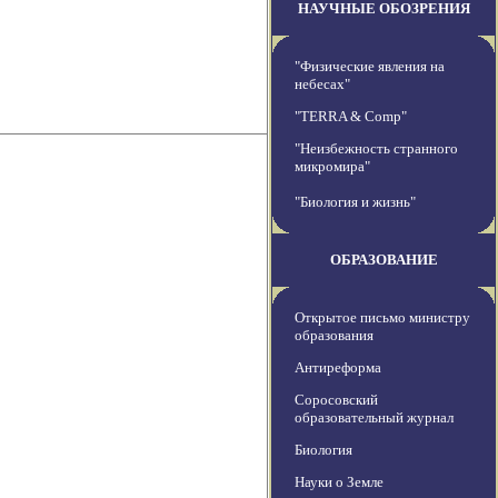
НАУЧНЫЕ ОБОЗРЕНИЯ
"Физические явления на
небесах"
"TERRA & Comp"
"Неизбежность странного
микромира"
"Биология и жизнь"
ОБРАЗОВАНИЕ
Открытое письмо министру
образования
Антиреформа
Соросовский
образовательный журнал
Биология
Науки о Земле