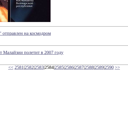
" отправлен на космодром
 Малайзии полетит в 2007 году
<<
2581
|
2582
|
2583
|2584|
2585
|
2586
|
2587
|
2588
|
2589
|
2590
>>